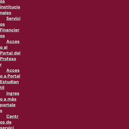
os
institucio
nales
Servici
os
Financier
os
Acces
o al
Portal del
Profeso
r
Acces
o a Portal
Estudian
til
Ingres
o a más
portale
s
Centr
os de
servici