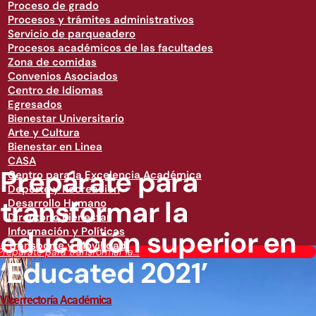
Proceso de grado
Procesos y trámites administrativos
Servicio de parqueadero
Procesos académicos de las facultades
Zona de comidas
Convenios Asociados
Centro de Idiomas
Egresados
Bienestar Universitario
Arte y Cultura
Bienestar en Linea
CASA
Prepárate para
Centro para la Excelencia Académica
Deporte y Recreación
transformar la
Desarrollo Humano
Directorio Bienestar
educación superior en
Información y Políticas
Transporte y Movilidad
Prepárate para transformar la...
‘Educated 2021’
Vicerrectoría Académica