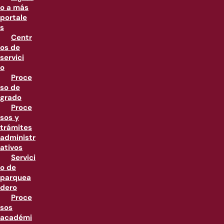
o a más
portale
s
Centr
os de
servici
o
Proce
so de
grado
Proce
sos y
trámites
administr
ativos
Servici
o de
parquea
dero
Proce
sos
académi