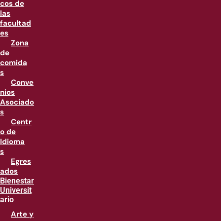
cos de
las
facultad
es
Zona
de
comida
s
Conve
nios
Asociado
s
Centr
o de
Idioma
s
Egres
ados
Bienestar
Universit
ario
Arte y