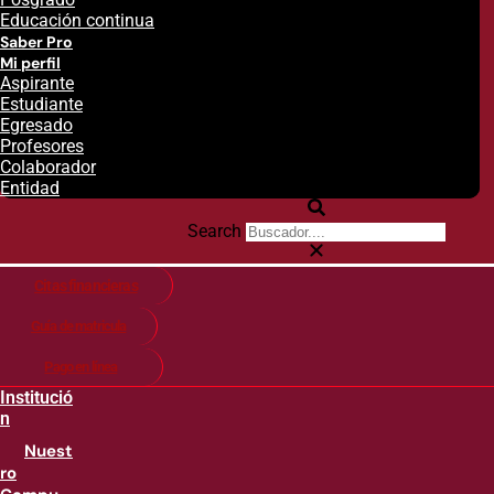
Educación continua
Saber Pro
Mi perfil
Aspirante
Estudiante
Egresado
Profesores
Colaborador
Entidad
Search
Citas financieras
Guía de matricula
Pago en línea
Institució
n
Nuest
ro