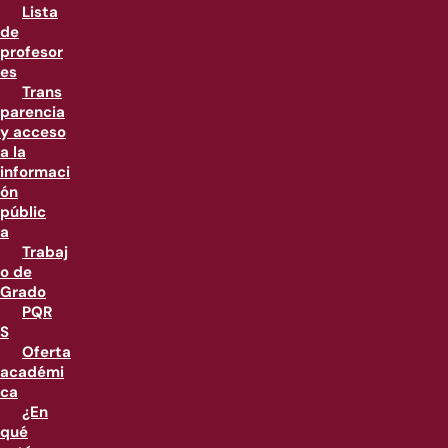
Lista
de
profesor
es
Trans
parencia
y acceso
a la
informaci
ón
públic
a
Trabaj
o de
Grado
PQR
S
Oferta
académi
ca
¿En
qué