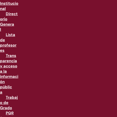
Institucio
nal
Direct
orio
Genera
l
Lista
de
profesor
es
Trans
parencia
y acceso
a la
informaci
ón
públic
a
Trabaj
o de
Grado
PQR