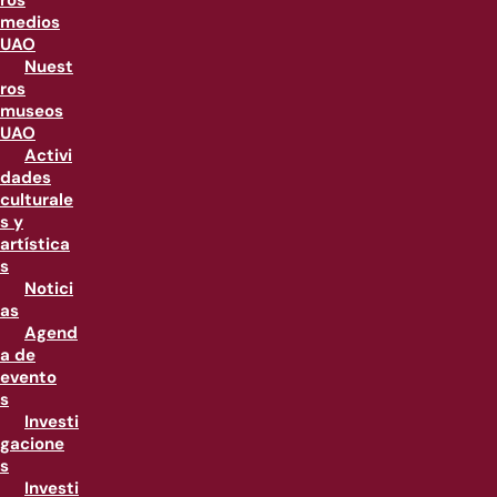
ros
medios
UAO
Nuest
ros
museos
UAO
Activi
dades
culturale
s y
artística
s
Notici
as
Agend
a de
evento
s
Investi
gacione
s
Investi