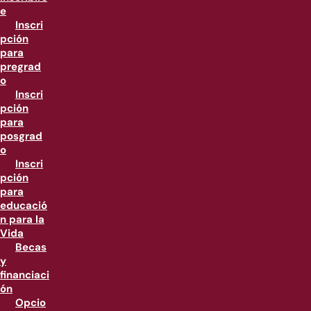
e
Inscri
pción
para
pregrad
o
Inscri
pción
para
posgrad
o
Inscri
pción
para
educació
n para la
Vida
Becas
y
financiaci
ón
Opcio