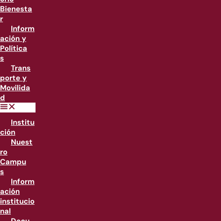
Bienesta
r
Inform
ación y
Política
s
Trans
porte y
Movilida
d
Institu
ción
Nuest
ro
Campu
s
Inform
ación
institucio
nal