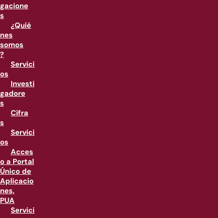
gacione
s
¿Quié
nes
somos
?
Servici
os
Investi
gadore
s
Cifra
s
Servici
os
Acces
o a Portal
Único de
Aplicacio
nes,
PUA
Servici