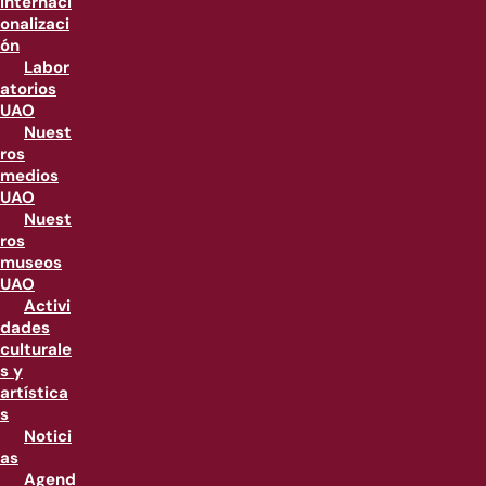
internaci
onalizaci
ón
Labor
atorios
UAO
Nuest
ros
medios
UAO
Nuest
ros
museos
UAO
Activi
dades
culturale
s y
artística
s
Notici
as
Agend