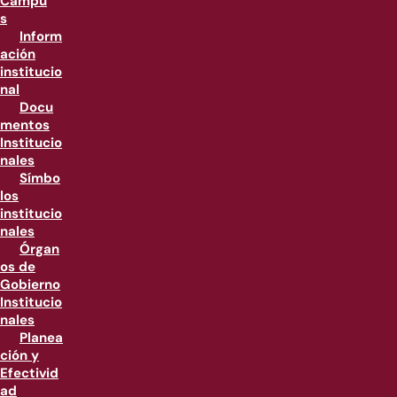
Campu
s
Inform
ación
institucio
nal
Docu
mentos
Institucio
nales
Símbo
los
institucio
nales
Órgan
os de
Gobierno
Institucio
nales
Planea
ción y
Efectivid
ad