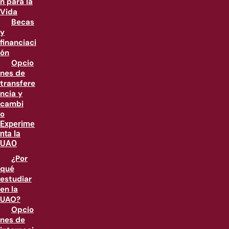
n para la
Vida
Becas
y
financiaci
ón
Opcio
nes de
transfere
ncia y
cambi
o
Experime
nta la
UAO
¿Por
qué
estudiar
en la
UAO?
Opcio
nes de