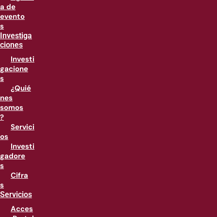
a de
evento
s
Investiga
ciones
Investi
gacione
s
¿Quié
nes
somos
?
Servici
os
Investi
gadore
s
Cifra
s
Servicios
Acces