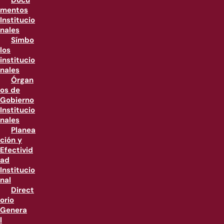
Docu
mentos
Institucio
nales
Símbo
los
institucio
nales
Órgan
os de
Gobierno
Institucio
nales
Planea
ción y
Efectivid
ad
Institucio
nal
Direct
orio
Genera
l