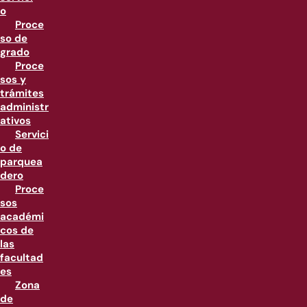
o
Proce
so de
grado
Proce
sos y
trámites
administr
ativos
Servici
o de
parquea
dero
Proce
sos
académi
cos de
las
facultad
es
Zona
de