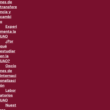
nes de
transfere
ncia y
cambi
o
Experi
menta la
UAO
¿Por
qué
estudiar
en la
UAO?
Opcio
nes de
internaci
onalizaci
ón
Labor
atorios
UAO
Nuest