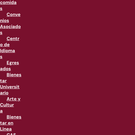
comida
s
Conve
nios
Asociado
s
Centr
o de
Idioma
s
Egres
ados
Bienes
tar
Universit
ario
Arte y
Cultur
a
Bienes
tar en
Linea