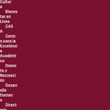
Cultur
a
Bienes
tar en
Linea
CAS
A
Centr
o para la
Excelenci
a
Académi
ca
Depor
te y
Recreaci
ón
Desarr
ollo
Human
o
Direct
orio