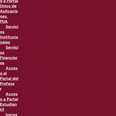
o a Portal
Único de
Aplicacio
nes,
PUA
Servici
os
institucio
nales
Servici
os
Financier
os
Acces
o al
Portal del
Profeso
r
Acces
o a Portal
Estudian
til
Ingres