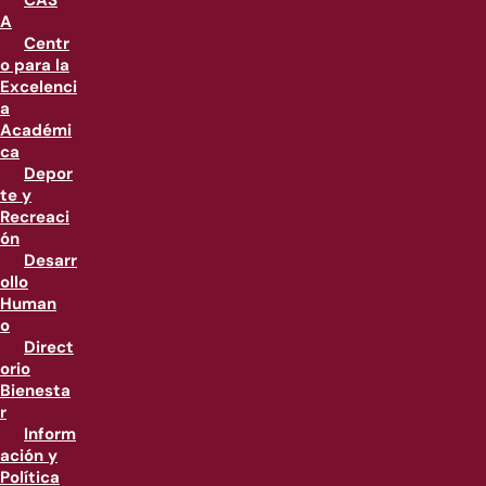
CAS
A
Centr
o para la
Excelenci
a
Académi
ca
Depor
te y
Recreaci
ón
Desarr
ollo
Human
o
Direct
orio
Bienesta
r
Inform
ación y
Política