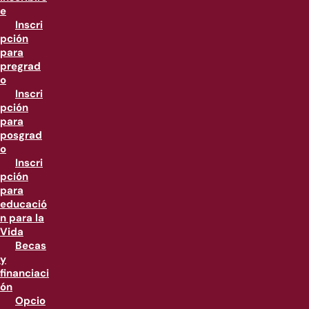
e
Inscri
pción
para
pregrad
o
Inscri
pción
para
posgrad
o
Inscri
pción
para
educació
n para la
Vida
Becas
y
financiaci
ón
Opcio