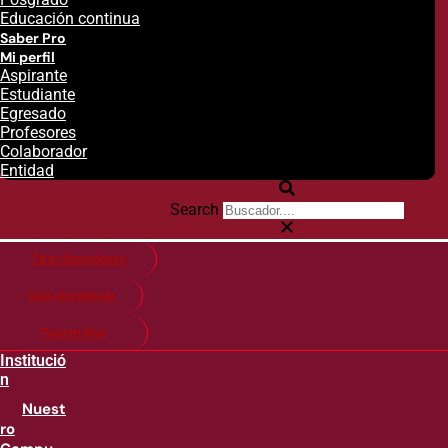
Educación continua
Saber Pro
Mi perfil
Aspirante
Estudiante
Egresado
Profesores
Colaborador
Entidad
Search
Citas financieras
Guía de matricula
Pago en línea
Institució
n
Nuest
ro