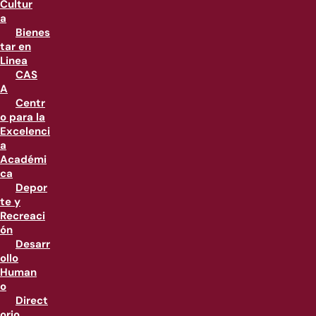
Cultur
a
Bienes
tar en
Linea
CAS
A
Centr
o para la
Excelenci
a
Académi
ca
Depor
te y
Recreaci
ón
Desarr
ollo
Human
o
Direct
orio