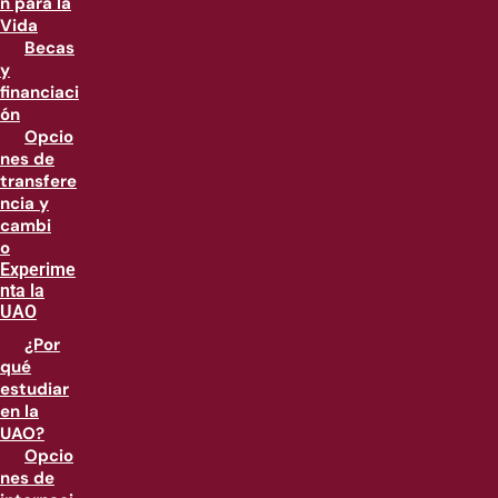
n para la
Vida
Becas
y
financiaci
ón
Opcio
nes de
transfere
ncia y
cambi
o
Experime
nta la
UAO
¿Por
qué
estudiar
en la
UAO?
Opcio
nes de