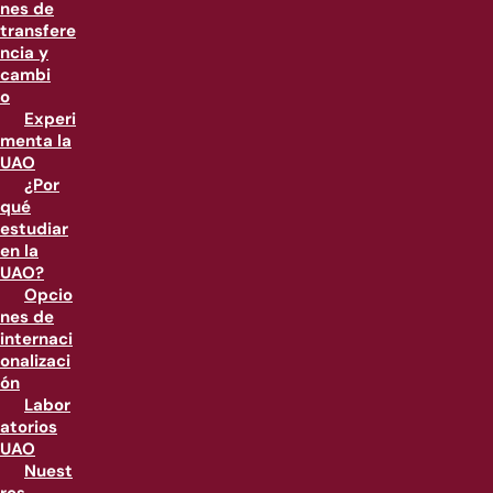
nes de
transfere
ncia y
cambi
o
Experi
menta la
UAO
¿Por
qué
estudiar
en la
UAO?
Opcio
nes de
internaci
onalizaci
ón
Labor
atorios
UAO
Nuest