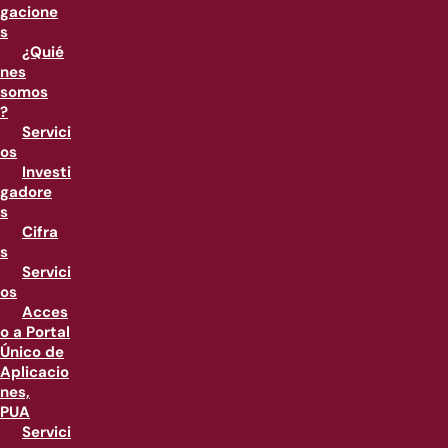
gacione
s
¿Quié
nes
somos
?
Servici
os
Investi
gadore
s
Cifra
s
Servici
os
Acces
o a Portal
Único de
Aplicacio
nes,
PUA
Servici