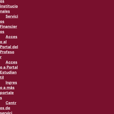
os
institucio
nales
Servici
os
Financier
os
Acces
o al
Portal del
Profeso
r
Acces
o a Portal
Estudian
til
Ingres
o a más
portale
s
Centr
os de
servici