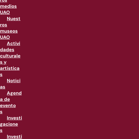
ros
medios
UAO
Nuest
ros
museos
UAO
Activi
dades
culturale
s y
artística
s
Notici
as
Agend
a de
evento
s
Investi
gacione
s
Investi