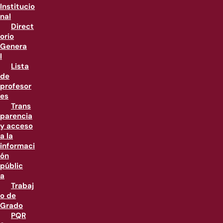
Institucio
nal
Direct
orio
Genera
l
Lista
de
profesor
es
Trans
parencia
y acceso
a la
informaci
ón
públic
a
Trabaj
o de
Grado
PQR