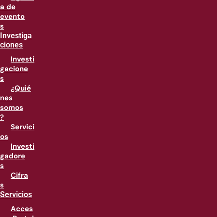
a de
evento
s
Investiga
ciones
Investi
gacione
s
¿Quié
nes
somos
?
Servici
os
Investi
gadore
s
Cifra
s
Servicios
Acces