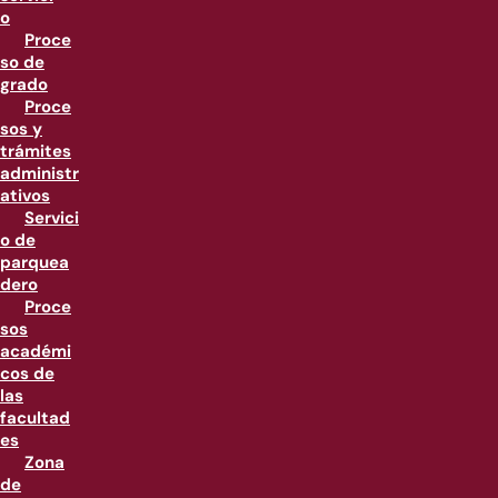
o
Proce
so de
grado
Proce
sos y
trámites
administr
ativos
Servici
o de
parquea
dero
Proce
sos
académi
cos de
las
facultad
es
Zona
de