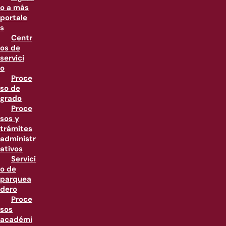
o a más
portale
s
Centr
os de
servici
o
Proce
so de
grado
Proce
sos y
trámites
administr
ativos
Servici
o de
parquea
dero
Proce
sos
académi