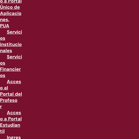
o a Portal
Único de
Aplicacio
nes,
PUA
Servici
os
institucio
nales
Servici
os
Financier
os
Acces
o al
Portal del
Profeso
r
Acces
o a Portal
Estudian
til
Ingres