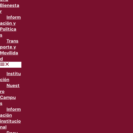
Bienesta
r
Inform
ación y
Política
s
Trans
porte y
Movilida
d
Institu
ción
Nuest
ro
Campu
s
Inform
ación
institucio
nal