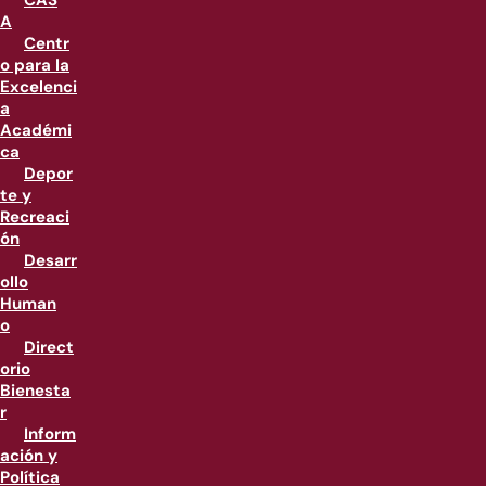
CAS
A
Centr
o para la
Excelenci
a
Académi
ca
Depor
te y
Recreaci
ón
Desarr
ollo
Human
o
Direct
orio
Bienesta
r
Inform
ación y
Política