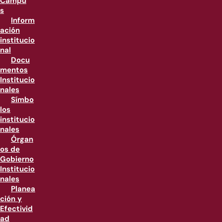
Campu
s
Inform
ación
institucio
nal
Docu
mentos
Institucio
nales
Símbo
los
institucio
nales
Órgan
os de
Gobierno
Institucio
nales
Planea
ción y
Efectivid
ad