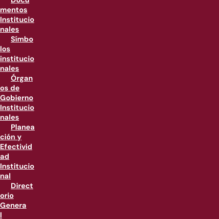
Docu
mentos
Institucio
nales
Símbo
los
institucio
nales
Órgan
os de
Gobierno
Institucio
nales
Planea
ción y
Efectivid
ad
Institucio
nal
Direct
orio
Genera
l