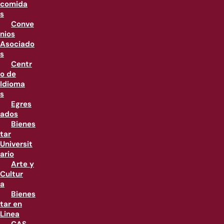
comida
s
Conve
nios
Asociado
s
Centr
o de
Idioma
s
Egres
ados
Bienes
tar
Universit
ario
Arte y
Cultur
a
Bienes
tar en
Linea