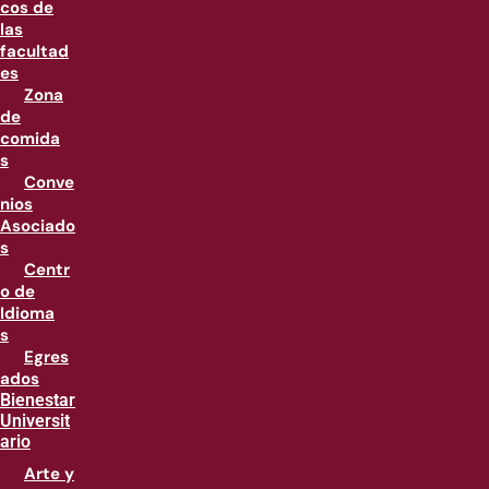
cos de
las
facultad
es
Zona
de
comida
s
Conve
nios
Asociado
s
Centr
o de
Idioma
s
Egres
ados
Bienestar
Universit
ario
Arte y