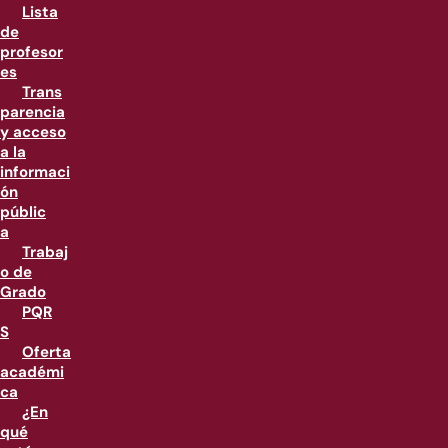
Lista
de
profesor
es
Trans
parencia
y acceso
a la
informaci
ón
públic
a
Trabaj
o de
Grado
PQR
S
Oferta
académi
ca
¿En
qué