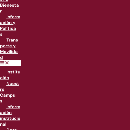
Bienesta
r
Inform
ación y
Política
s
Trans
porte y
Movilida
d
Institu
ción
Nuest
ro
Campu
s
Inform
ación
institucio
nal