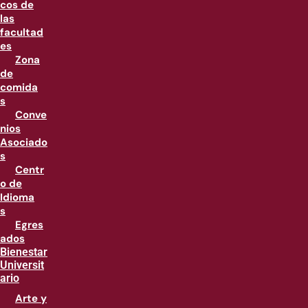
cos de
las
facultad
es
Zona
de
comida
s
Conve
nios
Asociado
s
Centr
o de
Idioma
s
Egres
ados
Bienestar
Universit
ario
Arte y