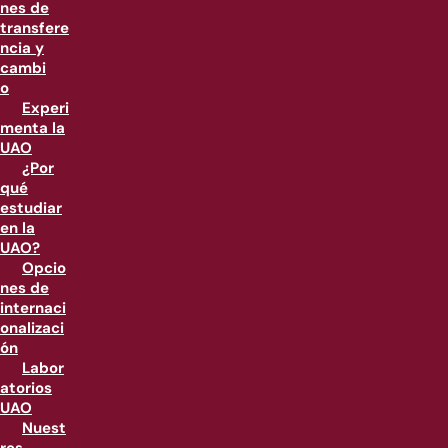
nes de
transfere
ncia y
cambi
o
Experi
menta la
UAO
¿Por
qué
estudiar
en la
UAO?
Opcio
nes de
internaci
onalizaci
ón
Labor
atorios
UAO
Nuest