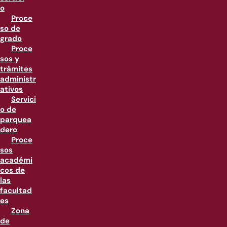
o
Proce
so de
grado
Proce
sos y
trámites
administr
ativos
Servici
o de
parquea
dero
Proce
sos
académi
cos de
las
facultad
es
Zona
de