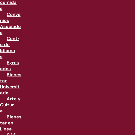
comida
s
Conve
nios
Asociado
s
Centr
o de
Idioma
s
Egres
ados
Bienes
tar
Universit
ario
Arte y
Cultur
a
Bienes
tar en
Linea