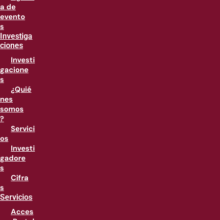
a de
evento
s
Investiga
ciones
Investi
gacione
s
¿Quié
nes
somos
?
Servici
os
Investi
gadore
s
Cifra
s
Servicios
Acces