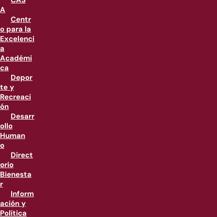
CAS
A
Centr
o para la
Excelenci
a
Académi
ca
Depor
te y
Recreaci
ón
Desarr
ollo
Human
o
Direct
orio
Bienesta
r
Inform
ación y
Política