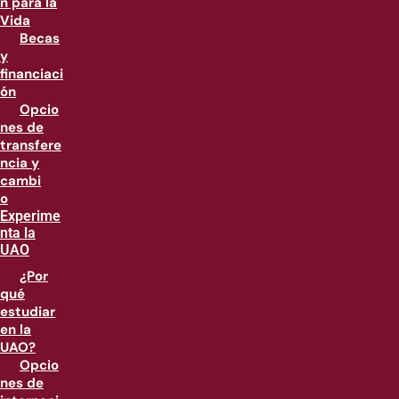
n para la
Vida
Becas
y
financiaci
ón
Opcio
nes de
transfere
ncia y
cambi
o
Experime
nta la
UAO
¿Por
qué
estudiar
en la
UAO?
Opcio
nes de