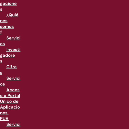
gacione
s
¿Quié
nes
somos
?
Servici
os
Investi
gadore
s
Cifra
s
Servici
os
Acces
o a Portal
Único de
Aplicacio
nes,
PUA
Servici