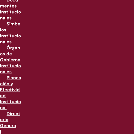
Docu
mentos
Institucio
nales
Símbo
los
institucio
nales
Órgan
os de
Gobierno
Institucio
nales
Planea
ción y
Efectivid
ad
Institucio
nal
Direct
orio
Genera
l