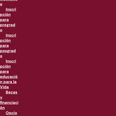
e
Inscri
pción
para
pregrad
o
Inscri
pción
para
posgrad
o
Inscri
pción
para
educació
n para la
Vida
Becas
y
financiaci
ón
Opcio