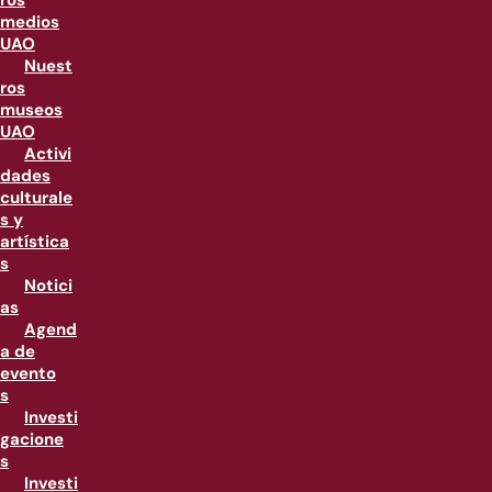
ros
medios
UAO
Nuest
ros
museos
UAO
Activi
dades
culturale
s y
artística
s
Notici
as
Agend
a de
evento
s
Investi
gacione
s
Investi