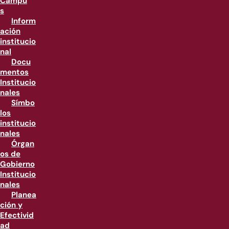
Campu
s
Inform
ación
institucio
nal
Docu
mentos
Institucio
nales
Símbo
los
institucio
nales
Órgan
os de
Gobierno
Institucio
nales
Planea
ción y
Efectivid
ad