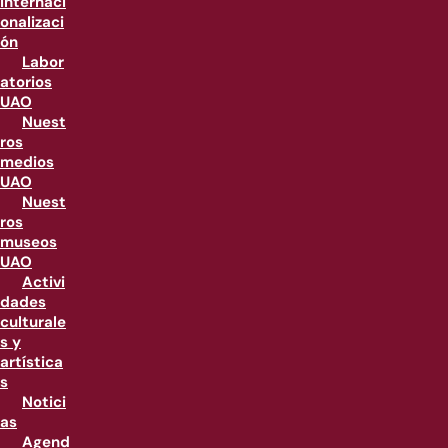
internaci
onalizaci
ón
Labor
atorios
UAO
Nuest
ros
medios
UAO
Nuest
ros
museos
UAO
Activi
dades
culturale
s y
artística
s
Notici
as
Agend