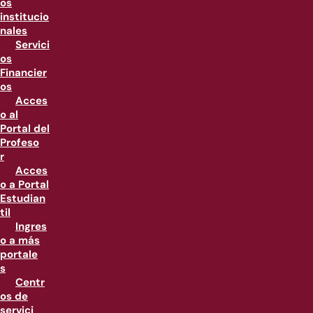
os
institucio
nales
Servici
os
Financier
os
Acces
o al
Portal del
Profeso
r
Acces
o a Portal
Estudian
til
Ingres
o a más
portale
s
Centr
os de
servici