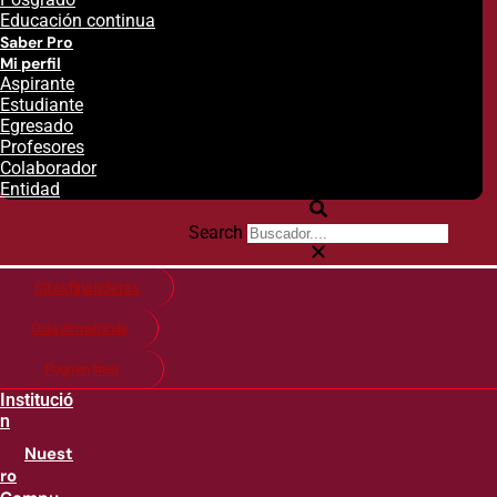
Educación continua
Saber Pro
Mi perfil
Aspirante
Estudiante
Egresado
Profesores
Colaborador
Entidad
Search
Citas financieras
Guía de matricula
Pago en línea
Institució
n
Nuest
ro