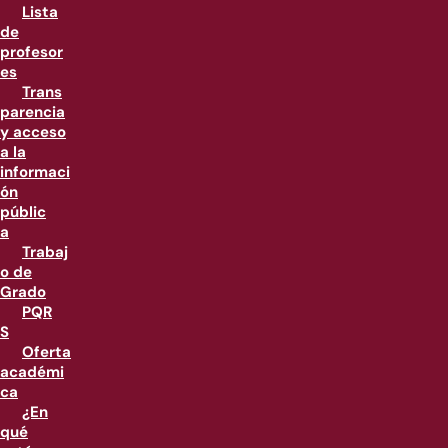
Lista
de
profesor
es
Trans
parencia
y acceso
a la
informaci
ón
públic
a
Trabaj
o de
Grado
PQR
S
Oferta
académi
ca
¿En
qué