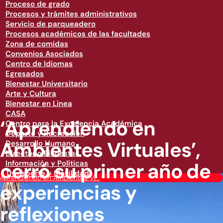
Proceso de grado
Procesos y trámites administrativos
Servicio de parqueadero
Procesos académicos de las facultades
Zona de comidas
Convenios Asociados
Centro de Idiomas
Egresados
Bienestar Universitario
Arte y Cultura
Bienestar en Linea
CASA
‘Aprendiendo en
Centro para la Excelencia Académica
Deporte y Recreación
Ambientes Virtuales’,
Desarrollo Humano
Directorio Bienestar
cerró su primer año de
Información y Políticas
Transporte y Movilidad
‘Aprendiendo en Ambientes Vi...
experiencias y
reflexiones