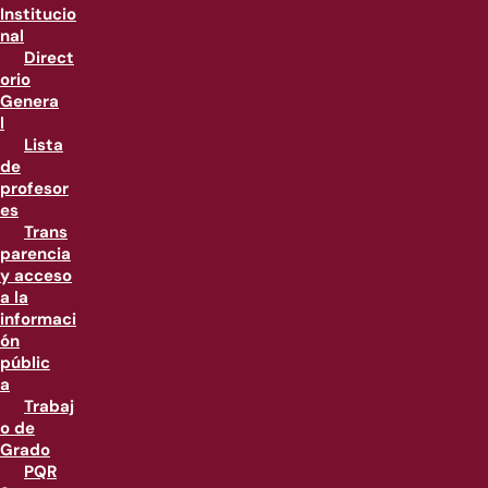
Institucio
nal
Direct
orio
Genera
l
Lista
de
profesor
es
Trans
parencia
y acceso
a la
informaci
ón
públic
a
Trabaj
o de
Grado
PQR