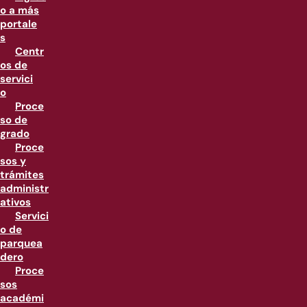
o a más
portale
s
Centr
os de
servici
o
Proce
so de
grado
Proce
sos y
trámites
administr
ativos
Servici
o de
parquea
dero
Proce
sos
académi