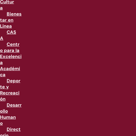
Cultur
a
Bienes
tar en
Linea
CAS
A
Centr
o para la
Excelenci
a
Académi
ca
Depor
te y
Recreaci
ón
Desarr
ollo
Human
o
Direct
orio