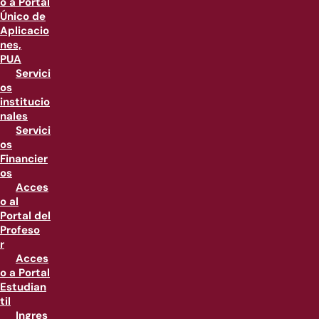
o a Portal
Único de
Aplicacio
nes,
PUA
Servici
os
institucio
nales
Servici
os
Financier
os
Acces
o al
Portal del
Profeso
r
Acces
o a Portal
Estudian
til
Ingres