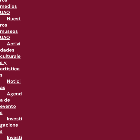
ros
medios
UAO
Nuest
ros
museos
UAO
Activi
dades
culturale
s y
artística
s
Notici
as
Agend
a de
evento
s
Investi
gacione
s
Investi