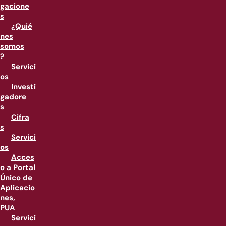
gacione
s
¿Quié
nes
somos
?
Servici
os
Investi
gadore
s
Cifra
s
Servici
os
Acces
o a Portal
Único de
Aplicacio
nes,
PUA
Servici