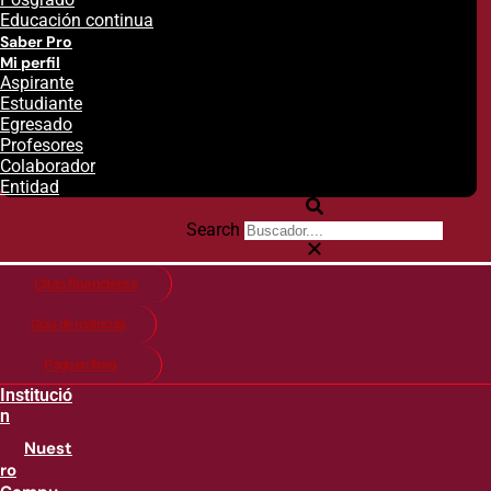
Educación continua
Saber Pro
Mi perfil
Aspirante
Estudiante
Egresado
Profesores
Colaborador
Entidad
Search
Citas financieras
Guía de matricula
Pago en línea
Institució
n
Nuest
ro