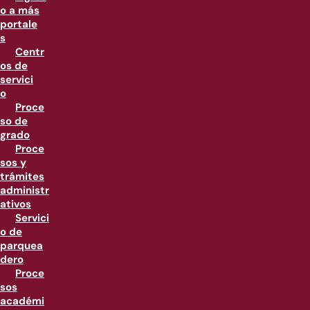
o a más
portale
s
Centr
os de
servici
o
Proce
so de
grado
Proce
sos y
trámites
administr
ativos
Servici
o de
parquea
dero
Proce
sos
académi