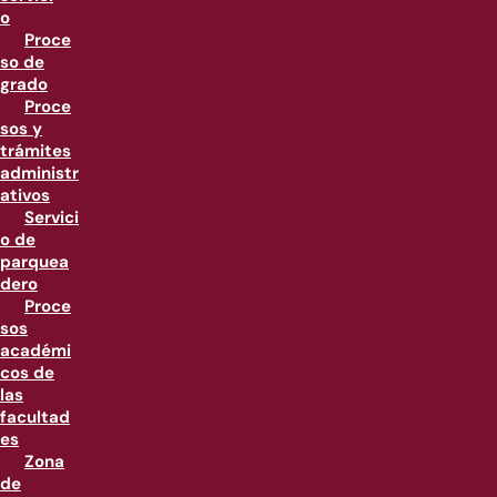
o
Proce
so de
grado
Proce
sos y
trámites
administr
ativos
Servici
o de
parquea
dero
Proce
sos
académi
cos de
las
facultad
es
Zona
de