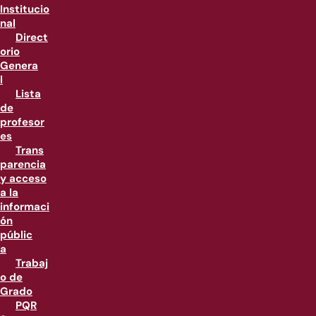
Institucio
nal
Direct
orio
Genera
l
Lista
de
profesor
es
Trans
parencia
y acceso
a la
informaci
ón
públic
a
Trabaj
o de
Grado
PQR