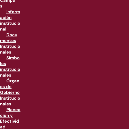
Campu
s
Inform
ación
institucio
nal
Docu
mentos
Institucio
nales
Símbo
los
institucio
nales
Órgan
os de
Gobierno
Institucio
nales
Planea
ción y
Efectivid
ad