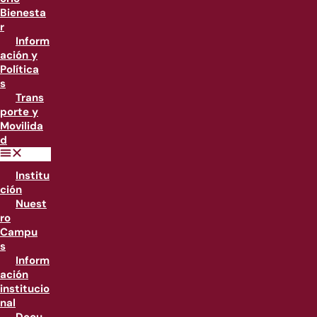
Bienesta
r
Inform
ación y
Política
s
Trans
porte y
Movilida
d
Institu
ción
Nuest
ro
Campu
s
Inform
ación
institucio
nal