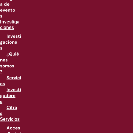
a de
evento
s
Investiga
ciones
Investi
gacione
s
¿Quié
nes
somos
?
Servici
os
Investi
gadore
s
Cifra
s
Servicios
Acces