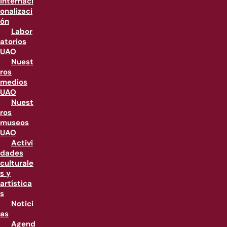
internaci
onalizaci
ón
Labor
atorios
UAO
Nuest
ros
medios
UAO
Nuest
ros
museos
UAO
Activi
dades
culturale
s y
artística
s
Notici
as
Agend