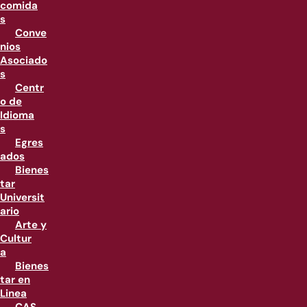
comida
s
Conve
nios
Asociado
s
Centr
o de
Idioma
s
Egres
ados
Bienes
tar
Universit
ario
Arte y
Cultur
a
Bienes
tar en
Linea