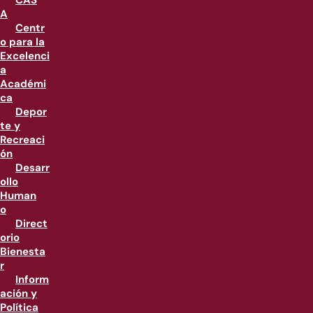
CAS
A
Centr
o para la
Excelenci
a
Académi
ca
Depor
te y
Recreaci
ón
Desarr
ollo
Human
o
Direct
orio
Bienesta
r
Inform
ación y
Política