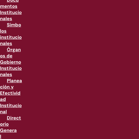
Docu
mentos
Institucio
nales
Símbo
los
institucio
nales
Órgan
os de
Gobierno
Institucio
nales
Planea
ción y
Efectivid
ad
Institucio
nal
Direct
orio
Genera
l