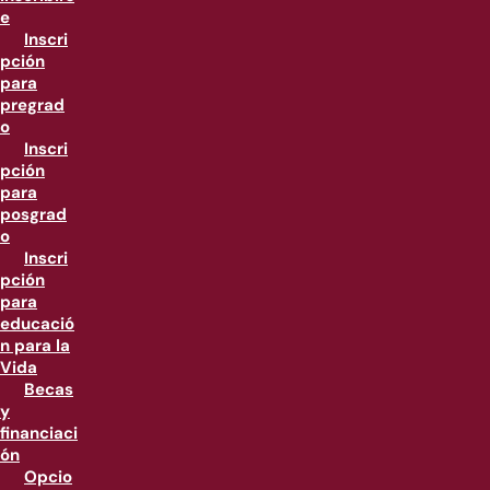
e
Inscri
pción
para
pregrad
o
Inscri
pción
para
posgrad
o
Inscri
pción
para
educació
n para la
Vida
Becas
y
financiaci
ón
Opcio