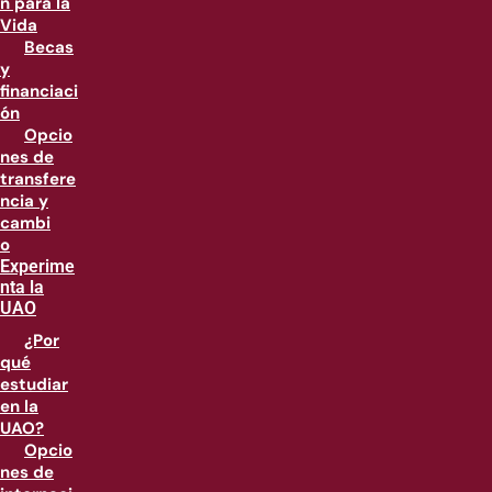
n para la
Vida
Becas
y
financiaci
ón
Opcio
nes de
transfere
ncia y
cambi
o
Experime
nta la
UAO
¿Por
qué
estudiar
en la
UAO?
Opcio
nes de