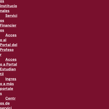
os
institucio
nales
Servici
os
Financier
os
Acces
o al
Portal del
Profeso
r
Acces
o a Portal
Estudian
til
Ingres
o a más
portale
s
Centr
os de
servici