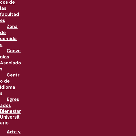
cos de
las
facultad
es
Zona
de
comida
s
Conve
nios
Asociado
s
Centr
o de
Idioma
s
Egres
ados
Bienestar
Universit
ario
Arte y