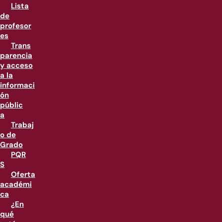
Lista
de
profesor
es
Trans
parencia
y acceso
a la
informaci
ón
públic
a
Trabaj
o de
Grado
PQR
S
Oferta
académi
ca
¿En
qué