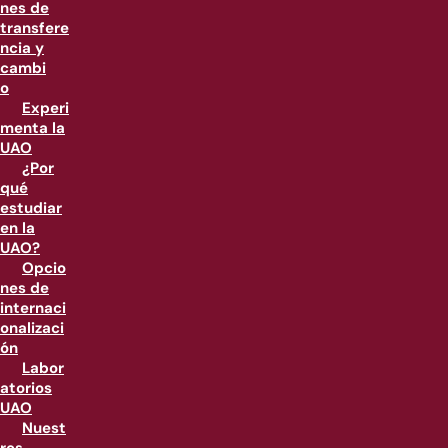
nes de
transfere
ncia y
cambi
o
Experi
menta la
UAO
¿Por
qué
estudiar
en la
UAO?
Opcio
nes de
internaci
onalizaci
ón
Labor
atorios
UAO
Nuest