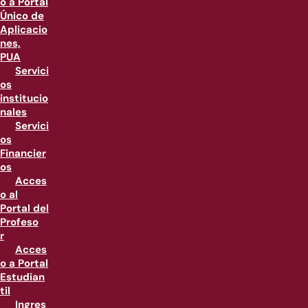
o a Portal
Único de
Aplicacio
nes,
PUA
Servici
os
institucio
nales
Servici
os
Financier
os
Acces
o al
Portal del
Profeso
r
Acces
o a Portal
Estudian
til
Ingres