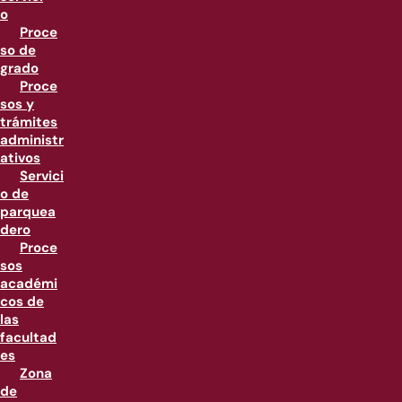
o
Proce
so de
grado
Proce
sos y
trámites
administr
ativos
Servici
o de
parquea
dero
Proce
sos
académi
cos de
las
facultad
es
Zona
de