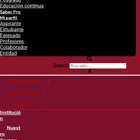
Educación continua
Saber Pro
Mi perfil
Aspirante
Estudiante
Egresado
Profesores
Colaborador
Entidad
Search
Citas financieras
Guía de matricula
Pago en línea
Institució
n
Nuest
ro