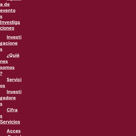
a de
evento
s
Investiga
ciones
Investi
gacione
s
¿Quié
nes
somos
?
Servici
os
Investi
gadore
s
Cifra
s
Servicios
Acces