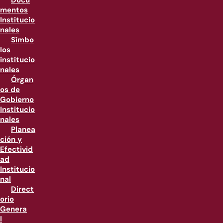
Docu
mentos
Institucio
nales
Símbo
los
institucio
nales
Órgan
os de
Gobierno
Institucio
nales
Planea
ción y
Efectivid
ad
Institucio
nal
Direct
orio
Genera
l