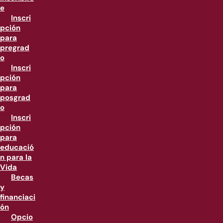
e
Inscri
pción
para
pregrad
o
Inscri
pción
para
posgrad
o
Inscri
pción
para
educació
n para la
Vida
Becas
y
financiaci
ón
Opcio