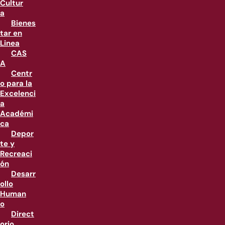
Cultur
a
Bienes
tar en
Linea
CAS
A
Centr
o para la
Excelenci
a
Académi
ca
Depor
te y
Recreaci
ón
Desarr
ollo
Human
o
Direct
orio