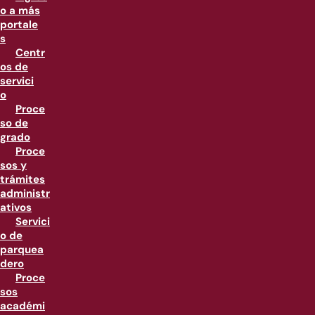
o a más
portale
s
Centr
os de
servici
o
Proce
so de
grado
Proce
sos y
trámites
administr
ativos
Servici
o de
parquea
dero
Proce
sos
académi