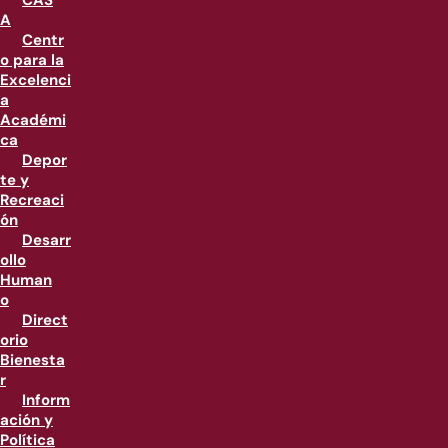
CAS
A
Centr
o para la
Excelenci
a
Académi
ca
Depor
te y
Recreaci
ón
Desarr
ollo
Human
o
Direct
orio
Bienesta
r
Inform
ación y
Política