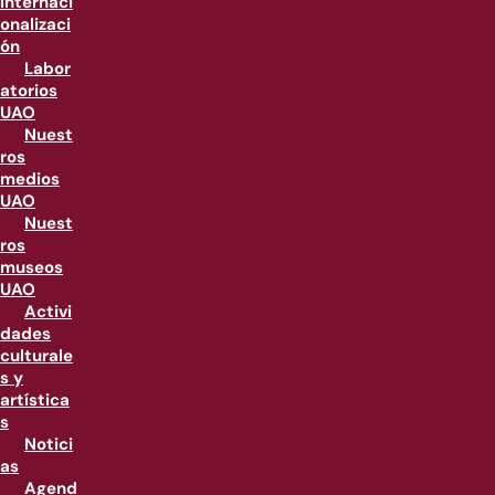
internaci
onalizaci
ón
Labor
atorios
UAO
Nuest
ros
medios
UAO
Nuest
ros
museos
UAO
Activi
dades
culturale
s y
artística
s
Notici
as
Agend