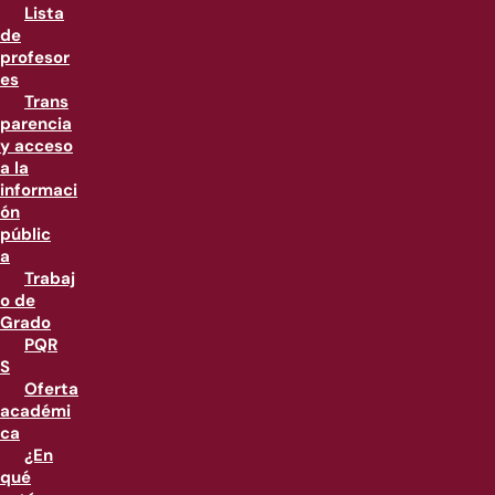
Lista
de
profesor
es
Trans
parencia
y acceso
a la
informaci
ón
públic
a
Trabaj
o de
Grado
PQR
S
Oferta
académi
ca
¿En
qué