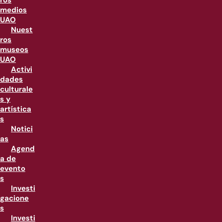
ros
medios
UAO
Nuest
ros
museos
UAO
Activi
dades
culturale
s y
artística
s
Notici
as
Agend
a de
evento
s
Investi
gacione
s
Investi