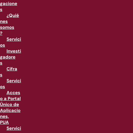
gacione
s
¿Quié
nes
somos
?
Servici
os
Investi
gadore
s
Cifra
s
Servici
os
Acces
o a Portal
Único de
Aplicacio
nes,
PUA
Servici