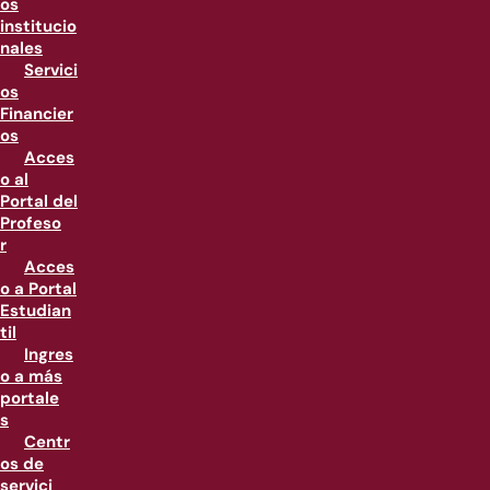
os
institucio
nales
Servici
os
Financier
os
Acces
o al
Portal del
Profeso
r
Acces
o a Portal
Estudian
til
Ingres
o a más
portale
s
Centr
os de
servici