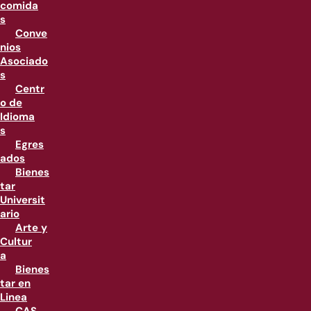
comida
s
Conve
nios
Asociado
s
Centr
o de
Idioma
s
Egres
ados
Bienes
tar
Universit
ario
Arte y
Cultur
a
Bienes
tar en
Linea