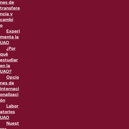
nes de
transfere
ncia y
cambi
o
Experi
menta la
UAO
¿Por
qué
estudiar
en la
UAO?
Opcio
nes de
internaci
onalizaci
ón
Labor
atorios
UAO
Nuest