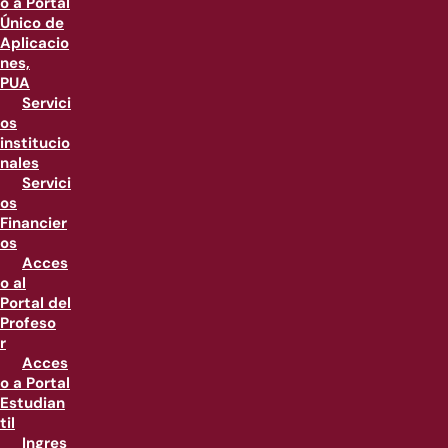
o a Portal
Único de
Aplicacio
nes,
PUA
Servici
os
institucio
nales
Servici
os
Financier
os
Acces
o al
Portal del
Profeso
r
Acces
o a Portal
Estudian
til
Ingres