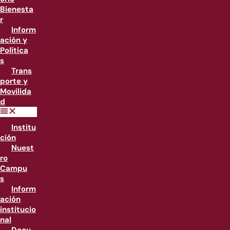
Bienesta
r
Inform
ación y
Política
s
Trans
porte y
Movilida
d
Institu
ción
Nuest
ro
Campu
s
Inform
ación
institucio
nal