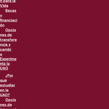
n para la
Vida
Becas
y
financiaci
ón
Opcio
nes de
transfere
ncia y
cambi
o
Experime
nta la
UAO
¿Por
qué
estudiar
en la
UAO?
Opcio
nes de