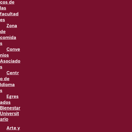
cos de
las
facultad
es
Zona
de
comida
s
Conve
nios
Asociado
s
Centr
o de
Idioma
s
Egres
ados
Bienestar
Universit
ario
Arte y