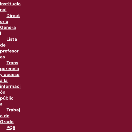
Institucio
nal
Direct
orio
Genera
l
Lista
de
profesor
es
Trans
parencia
y acceso
a la
informaci
ón
públic
a
Trabaj
o de
Grado
PQR