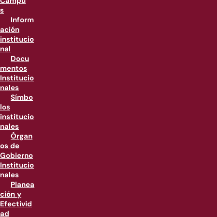
Campu
s
Inform
ación
institucio
nal
Docu
mentos
Institucio
nales
Símbo
los
institucio
nales
Órgan
os de
Gobierno
Institucio
nales
Planea
ción y
Efectivid
ad