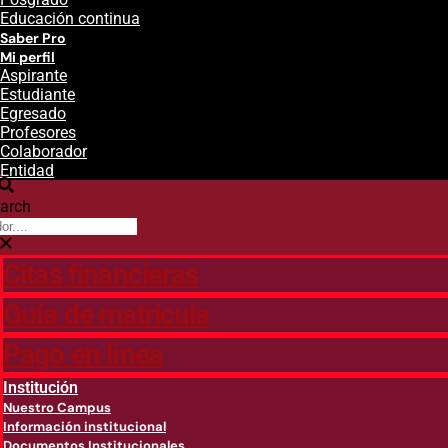
Educación continua
Saber Pro
Mi perfil
Aspirante
Estudiante
Egresado
Profesores
Colaborador
Entidad
arch
Citas financieras
Guía de matricula
Pago en línea
Institución
Nuestro Campus
Información institucional
Documentos Institucionales