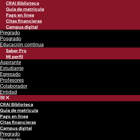
CRAI Biblioteca
Guía de matrícula
Pago en línea
Citas financieras
Campus digital
Pregrado
Posgrado
Educación continua
Saber Pro
Mi perfil
Aspirante
Estudiante
Egresado
Profesores
Colaborador
Entidad
CRAI Biblioteca
Guía de matrícula
Pago en línea
Citas financieras
Campus digital
Pregrado
Posgrado