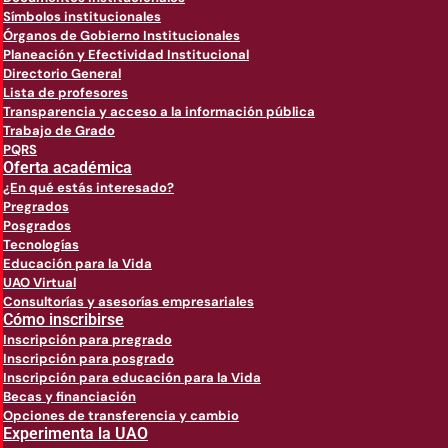
Símbolos institucionales
Órganos de Gobierno Institucionales
Planeación y Efectividad Institucional
Directorio General
Lista de profesores
Transparencia y acceso a la información pública
Trabajo de Grado
PQRS
Oferta académica
¿En qué estás interesado?
Pregrados
Posgrados
Tecnologías
Educación para la Vida
UAO Virtual
Consultorías y asesorías empresariales
Cómo inscribirse
Inscripción para pregrado
Inscripción para posgrado
Inscripción para educación para la Vida
Becas y financiación
Opciones de transferencia y cambio
Experimenta la UAO