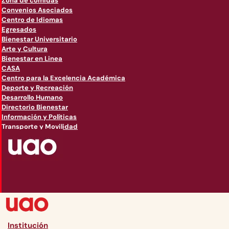
Zona de comidas
Convenios Asociados
Centro de Idiomas
Egresados
Bienestar Universitario
Arte y Cultura
Bienestar en Linea
CASA
Centro para la Excelencia Académica
Deporte y Recreación
Desarrollo Humano
Directorio Bienestar
Información y Políticas
Transporte y Movilidad
Institución