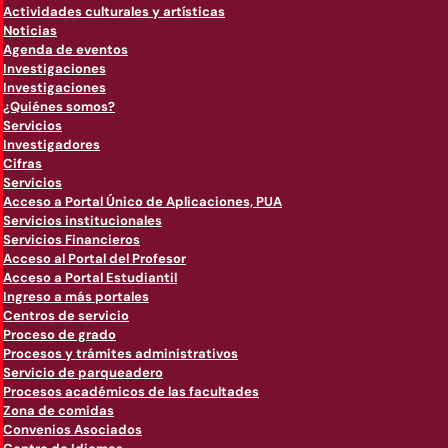
Actividades culturales y artísticas
Noticias
Agenda de eventos
Investigaciones
Investigaciones
¿Quiénes somos?
Servicios
Investigadores
Cifras
Servicios
Acceso a Portal Único de Aplicaciones, PUA
Servicios institucionales
Servicios Financieros
Acceso al Portal del Profesor
Acceso a Portal Estudiantil
Ingreso a más portales
Centros de servicio
Proceso de grado
Procesos y trámites administrativos
Servicio de parqueadero
Procesos académicos de las facultades
Zona de comidas
Convenios Asociados