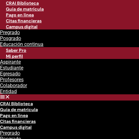
CRAI Biblioteca
Guía de matrícula
Pago en línea
Citas financieras
Campus digital
Pregrado
Posgrado
Educación continua
Saber Pro
Mi perfil
Aspirante
Estudiante
Egresado
Profesores
Colaborador
Entidad
CRAI Biblioteca
Guía de matrícula
Pago en línea
Citas financieras
Campus digital
Pregrado
Posgrado