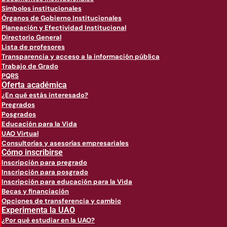
Símbolos institucionales
Órganos de Gobierno Institucionales
Planeación y Efectividad Institucional
Directorio General
Lista de profesores
Transparencia y acceso a la información pública
Trabajo de Grado
PQRS
Oferta académica
¿En qué estás interesado?
Pregrados
Posgrados
Educación para la Vida
UAO Virtual
Consultorías y asesorías empresariales
Cómo inscribirse
Inscripción para pregrado
Inscripción para posgrado
Inscripción para educación para la Vida
Becas y financiación
Opciones de transferencia y cambio
Experimenta la UAO
¿Por qué estudiar en la UAO?