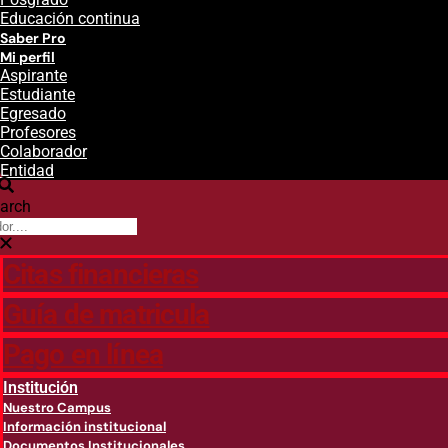
Educación continua
Saber Pro
Mi perfil
Aspirante
Estudiante
Egresado
Profesores
Colaborador
Entidad
arch
Citas financieras
Guía de matricula
Pago en línea
Institución
Nuestro Campus
Información institucional
Documentos Institucionales