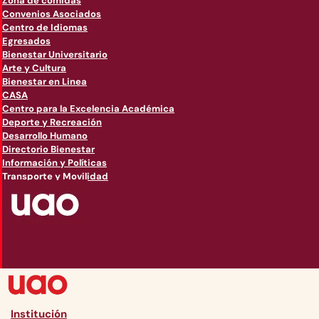
Zona de comidas
Convenios Asociados
Centro de Idiomas
Egresados
Bienestar Universitario
Arte y Cultura
Bienestar en Linea
CASA
Centro para la Excelencia Académica
Deporte y Recreación
Desarrollo Humano
Directorio Bienestar
Información y Políticas
Transporte y Movilidad
Institución