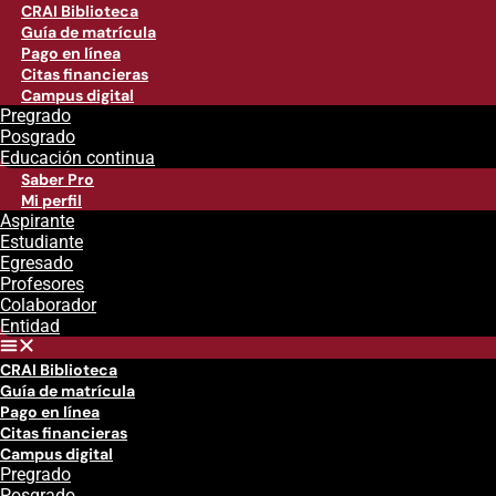
CRAI Biblioteca
Guía de matrícula
Pago en línea
Citas financieras
Campus digital
Pregrado
Posgrado
Educación continua
Saber Pro
Mi perfil
Aspirante
Estudiante
Egresado
Profesores
Colaborador
Entidad
CRAI Biblioteca
Guía de matrícula
Pago en línea
Citas financieras
Campus digital
Pregrado
Posgrado