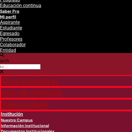
Educación continua
Saber Pro
Mi perfil
Aspirante
Estudiante
Egresado
Profesores
Colaborador
Entidad
arch
Citas financieras
Guía de matricula
Pago en línea
Institución
Nuestro Campus
Información institucional
Documentos Institucionales