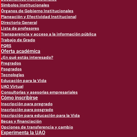
Símbolos institucionales
Órganos de Gobierno Institucionales
Planeación y Efectividad Institucional
Directorio General
Lista de profesores
Transparencia y acceso a la información pública
Trabajo de Grado
PQRS
Oferta académica
¿En qué estás interesado?
Pregrados
Posgrados
Tecnologías
Educación para la Vida
UAO Virtual
Consultorías y asesorías empresariales
Cómo inscribirse
Inscripción para pregrado
Inscripción para posgrado
Inscripción para educación para la Vida
Becas y financiación
Opciones de transferencia y cambio
Experimenta la UAO