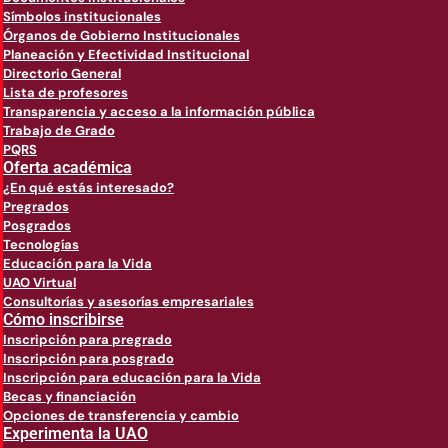
Símbolos institucionales
Órganos de Gobierno Institucionales
Planeación y Efectividad Institucional
Directorio General
Lista de profesores
Transparencia y acceso a la información pública
Trabajo de Grado
PQRS
Oferta académica
¿En qué estás interesado?
Pregrados
Posgrados
Tecnologías
Educación para la Vida
UAO Virtual
Consultorías y asesorías empresariales
Cómo inscribirse
Inscripción para pregrado
Inscripción para posgrado
Inscripción para educación para la Vida
Becas y financiación
Opciones de transferencia y cambio
Experimenta la UAO