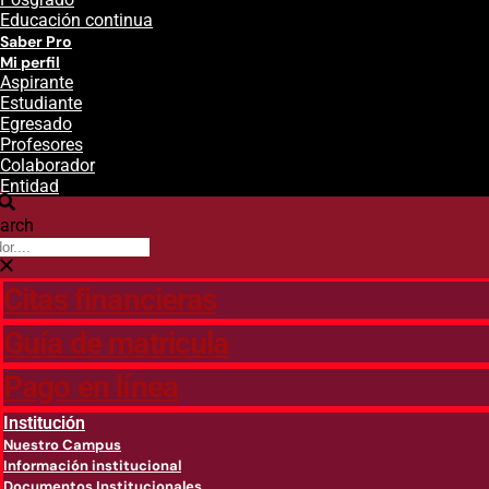
Educación continua
Saber Pro
Mi perfil
Aspirante
Estudiante
Egresado
Profesores
Colaborador
Entidad
arch
Citas financieras
Guía de matricula
Pago en línea
Institución
Nuestro Campus
Información institucional
Documentos Institucionales