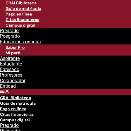
CRAI Biblioteca
Guía de matrícula
Pago en línea
Citas financieras
Campus digital
Pregrado
Posgrado
Educación continua
Saber Pro
Mi perfil
Aspirante
Estudiante
Egresado
Profesores
Colaborador
Entidad
CRAI Biblioteca
Guía de matrícula
Pago en línea
Citas financieras
Campus digital
Pregrado
Posgrado