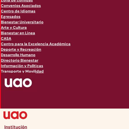
Zona de comidas
Convenios Asociados
Centro de Idiomas
Egresados
Bienestar Universitario
Arte y Cultura
Bienestar en Linea
CASA
Centro para la Excelencia Académica
Deporte y Recreación
Desarrollo Humano
Directorio Bienestar
Información y Políticas
Transporte y Movilidad
Institución