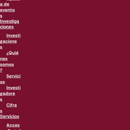
a de
evento
s
Investiga
ciones
Investi
gacione
s
¿Quié
nes
somos
?
Servici
os
Investi
gadore
s
Cifra
s
Servicios
Acces