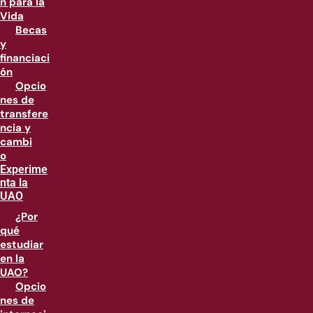
n para la
Vida
Becas
y
financiaci
ón
Opcio
nes de
transfere
ncia y
cambi
o
Experime
nta la
UAO
¿Por
qué
estudiar
en la
UAO?
Opcio
nes de