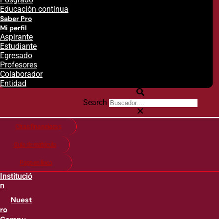
Educación continua
Saber Pro
Mi perfil
Aspirante
Estudiante
Egresado
Profesores
Colaborador
Entidad
Search
Citas financieras
Guía de matricula
Pago en línea
Institució
n
Nuest
ro