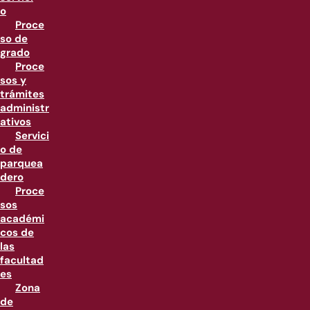
o
Proce
so de
grado
Proce
sos y
trámites
administr
ativos
Servici
o de
parquea
dero
Proce
sos
académi
cos de
las
facultad
es
Zona
de