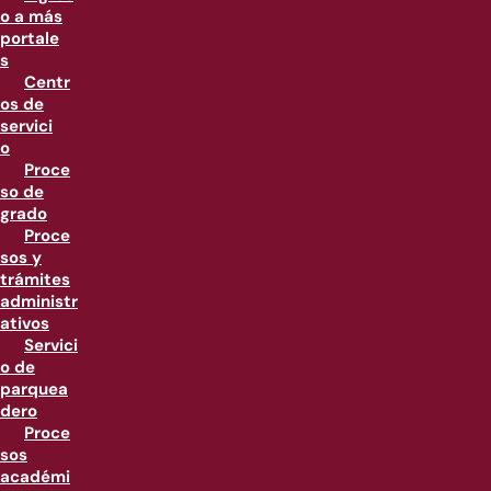
o a más
portale
s
Centr
os de
servici
o
Proce
so de
grado
Proce
sos y
trámites
administr
ativos
Servici
o de
parquea
dero
Proce
sos
académi