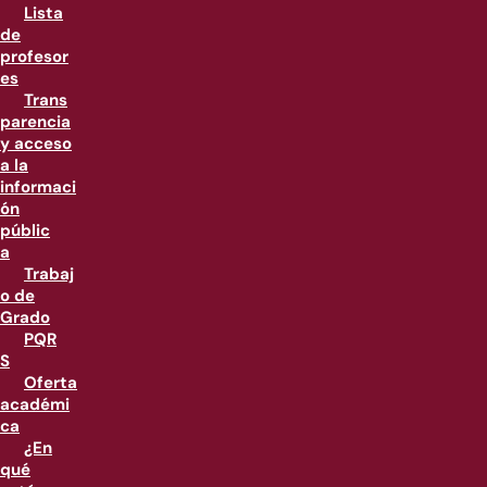
Lista
de
profesor
es
Trans
parencia
y acceso
a la
informaci
ón
públic
a
Trabaj
o de
Grado
PQR
S
Oferta
académi
ca
¿En
qué