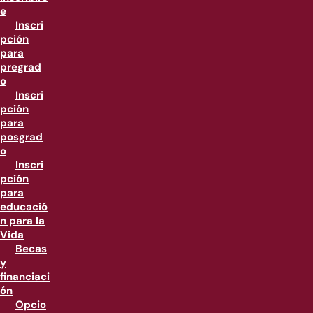
e
Inscri
pción
para
pregrad
o
Inscri
pción
para
posgrad
o
Inscri
pción
para
educació
n para la
Vida
Becas
y
financiaci
ón
Opcio