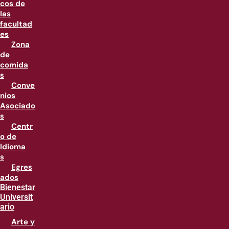
cos de
las
facultad
es
Zona
de
comida
s
Conve
nios
Asociado
s
Centr
o de
Idioma
s
Egres
ados
Bienestar
Universit
ario
Arte y