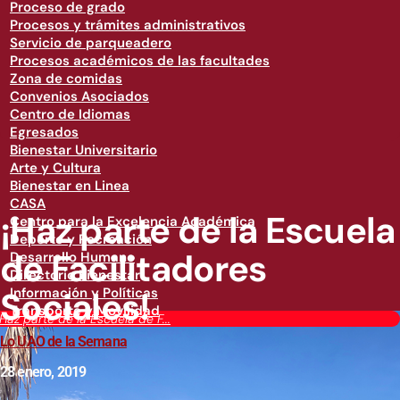
Proceso de grado
Procesos y trámites administrativos
Servicio de parqueadero
Procesos académicos de las facultades
Zona de comidas
Convenios Asociados
Centro de Idiomas
Egresados
Bienestar Universitario
Arte y Cultura
Bienestar en Linea
CASA
¡Haz parte de la Escuela
Centro para la Excelencia Académica
Deporte y Recreación
de Facilitadores
Desarrollo Humano
Directorio Bienestar
Sociales!
Información y Políticas
Transporte y Movilidad
¡Haz parte de la Escuela de F...
Lo UAO de la Semana
28 enero, 2019