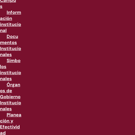
Campu
s
Inform
ación
institucio
nal
Docu
mentos
Institucio
nales
Símbo
los
institucio
nales
Órgan
os de
Gobierno
Institucio
nales
Planea
ción y
Efectivid
ad