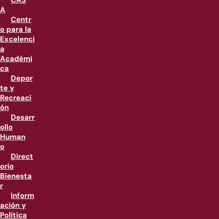
CAS
A
Centr
o para la
Excelenci
a
Académi
ca
Depor
te y
Recreaci
ón
Desarr
ollo
Human
o
Direct
orio
Bienesta
r
Inform
ación y
Política