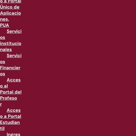
o a Portal
Único de
Aplicacio
nes,
PUA
Servici
os
institucio
nales
Servici
os
Financier
os
Acces
o al
Portal del
Profeso
r
Acces
o a Portal
Estudian
til
Ingres