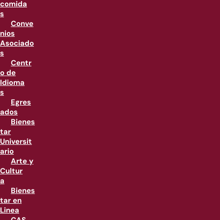
comida
s
Conve
nios
Asociado
s
Centr
o de
Idioma
s
Egres
ados
Bienes
tar
Universit
ario
Arte y
Cultur
a
Bienes
tar en
Linea