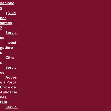
gacione
s
¿Quié
nes
somos
?
Servici
os
Investi
gadore
s
Cifra
s
Servici
os
Acces
o a Portal
Único de
Aplicacio
nes,
PUA
Servici