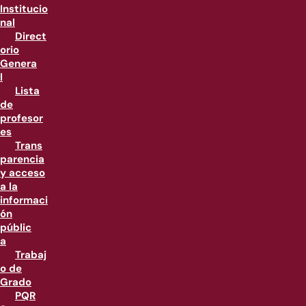
Institucio
nal
Direct
orio
Genera
l
Lista
de
profesor
es
Trans
parencia
y acceso
a la
informaci
ón
públic
a
Trabaj
o de
Grado
PQR