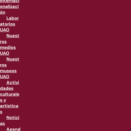
internaci
onalizaci
ón
Labor
atorios
UAO
Nuest
ros
medios
UAO
Nuest
ros
museos
UAO
Activi
dades
culturale
s y
artística
s
Notici
as
Agend