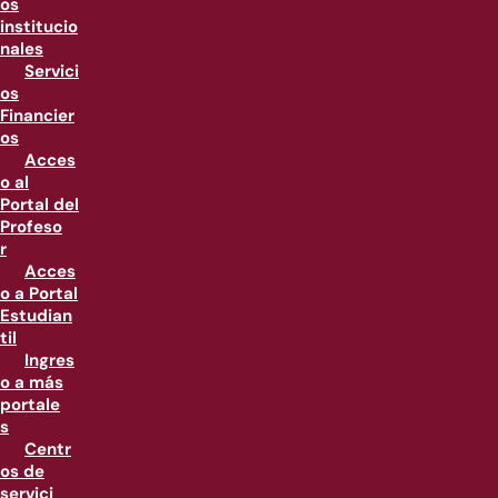
os
institucio
nales
Servici
os
Financier
os
Acces
o al
Portal del
Profeso
r
Acces
o a Portal
Estudian
til
Ingres
o a más
portale
s
Centr
os de
servici