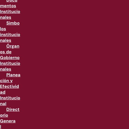
Docu
mentos
Institucio
nales
Símbo
los
institucio
nales
Órgan
os de
Gobierno
Institucio
nales
Planea
ción y
Efectivid
ad
Institucio
nal
Direct
orio
Genera
l