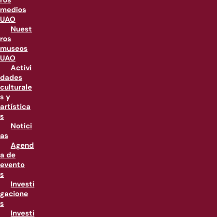
ros
medios
UAO
Nuest
ros
museos
UAO
Activi
dades
culturale
s y
artística
s
Notici
as
Agend
a de
evento
s
Investi
gacione
s
Investi