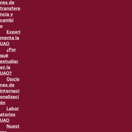
nes de
transfere
ncia y
cambi
o
Experi
menta la
UAO
¿Por
qué
estudiar
en la
UAO?
Opcio
nes de
internaci
onalizaci
ón
Labor
atorios
UAO
Nuest