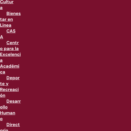
Cultur
a
Bienes
tar en
Linea
CAS
A
Centr
o para la
Excelenci
a
Académi
ca
Depor
te y
Recreaci
ón
Desarr
ollo
Human
o
Direct
orio