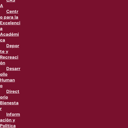
CAS
A
Centr
o para la
Excelenci
a
Académi
ca
Depor
te y
Recreaci
ón
Desarr
ollo
Human
o
Direct
orio
Bienesta
r
Inform
ación y
Política