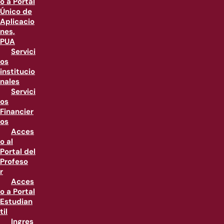
o a Portal
Único de
Aplicacio
nes,
PUA
Servici
os
institucio
nales
Servici
os
Financier
os
Acces
o al
Portal del
Profeso
r
Acces
o a Portal
Estudian
til
Ingres