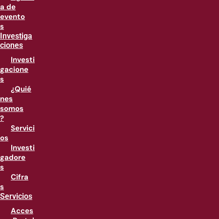
a de
evento
s
Investiga
ciones
Investi
gacione
s
¿Quié
nes
somos
?
Servici
os
Investi
gadore
s
Cifra
s
Servicios
Acces