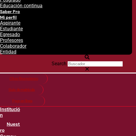
Educación continua
Saber Pro
Mi perfil
Aspirante
Estudiante
Egresado
Profesores
Colaborador
Entidad
Search
Citas financieras
Guía de matricula
Pago en línea
Institució
n
Nuest
ro