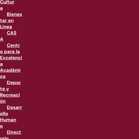
Cultur
a
Bienes
tar en
Linea
CAS
A
Centr
o para la
Excelenci
a
Académi
ca
Depor
te y
Recreaci
ón
Desarr
ollo
Human
o
Direct
orio