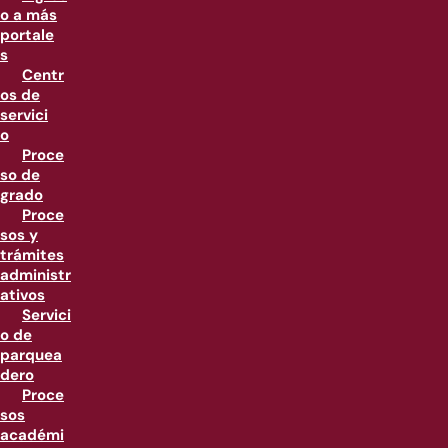
o a más
portale
s
Centr
os de
servici
o
Proce
so de
grado
Proce
sos y
trámites
administr
ativos
Servici
o de
parquea
dero
Proce
sos
académi