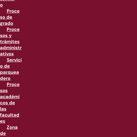
o
Proce
so de
grado
Proce
sos y
trámites
administr
ativos
Servici
o de
parquea
dero
Proce
sos
académi
cos de
las
facultad
es
Zona
de