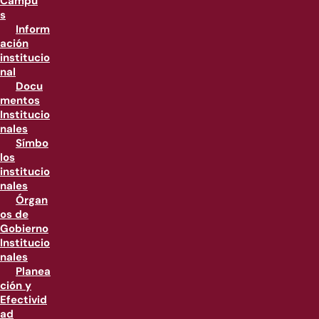
Campu
s
Inform
ación
institucio
nal
Docu
mentos
Institucio
nales
Símbo
los
institucio
nales
Órgan
os de
Gobierno
Institucio
nales
Planea
ción y
Efectivid
ad