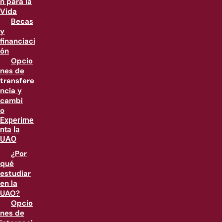
n para la
Vida
Becas
y
financiaci
ón
Opcio
nes de
transfere
ncia y
cambi
o
Experime
nta la
UAO
¿Por
qué
estudiar
en la
UAO?
Opcio
nes de