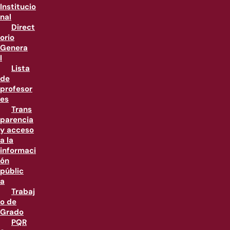
Institucio
nal
Direct
orio
Genera
l
Lista
de
profesor
es
Trans
parencia
y acceso
a la
informaci
ón
públic
a
Trabaj
o de
Grado
PQR