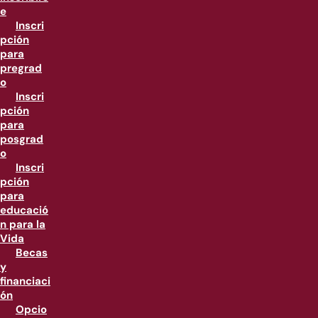
e
Inscri
pción
para
pregrad
o
Inscri
pción
para
posgrad
o
Inscri
pción
para
educació
n para la
Vida
Becas
y
financiaci
ón
Opcio