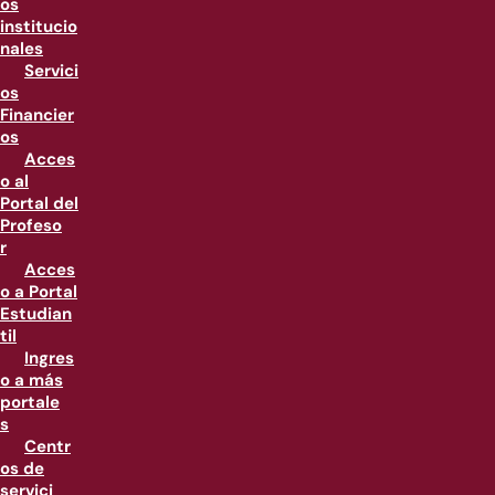
os
institucio
nales
Servici
os
Financier
os
Acces
o al
Portal del
Profeso
r
Acces
o a Portal
Estudian
til
Ingres
o a más
portale
s
Centr
os de
servici