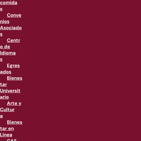
comida
s
Conve
nios
Asociado
s
Centr
o de
Idioma
s
Egres
ados
Bienes
tar
Universit
ario
Arte y
Cultur
a
Bienes
tar en
Linea