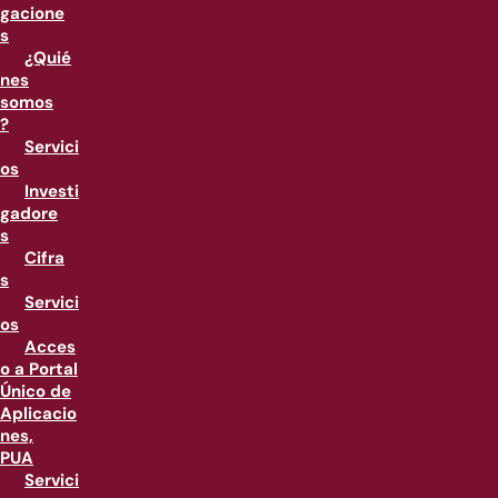
gacione
s
¿Quié
nes
somos
?
Servici
os
Investi
gadore
s
Cifra
s
Servici
os
Acces
o a Portal
Único de
Aplicacio
nes,
PUA
Servici