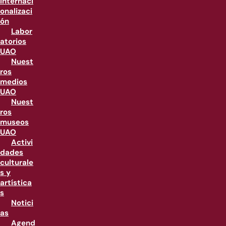
internaci
onalizaci
ón
Labor
atorios
UAO
Nuest
ros
medios
UAO
Nuest
ros
museos
UAO
Activi
dades
culturale
s y
artística
s
Notici
as
Agend