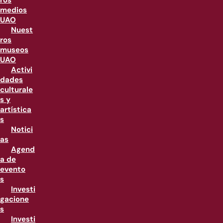
ros
medios
UAO
Nuest
ros
museos
UAO
Activi
dades
culturale
s y
artística
s
Notici
as
Agend
a de
evento
s
Investi
gacione
s
Investi