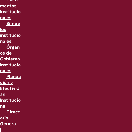
Docu
mentos
Institucio
nales
Símbo
los
institucio
nales
Órgan
os de
Gobierno
Institucio
nales
Planea
ción y
Efectivid
ad
Institucio
nal
Direct
orio
Genera
l