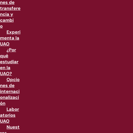
nes de
transfere
ncia y
cambi
o
Experi
menta la
UAO
¿Por
qué
estudiar
en la
UAO?
Opcio
nes de
internaci
onalizaci
ón
Labor
atorios
UAO
Nuest