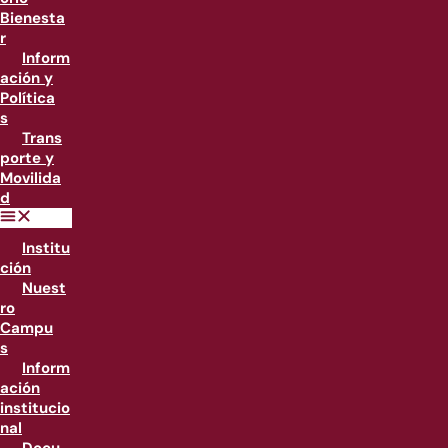
Bienesta
r
Inform
ación y
Política
s
Trans
porte y
Movilida
d
Institu
ción
Nuest
ro
Campu
s
Inform
ación
institucio
nal