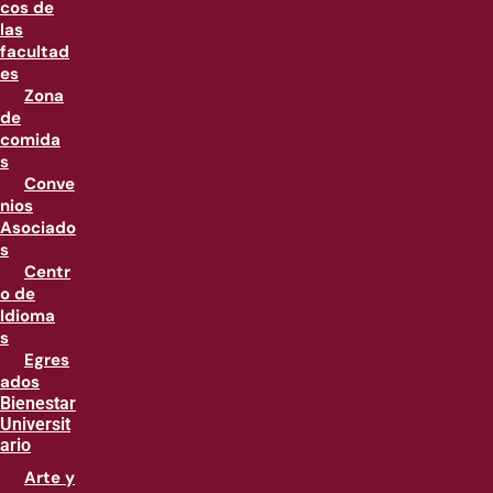
cos de
las
facultad
es
Zona
de
comida
s
Conve
nios
Asociado
s
Centr
o de
Idioma
s
Egres
ados
Bienestar
Universit
ario
Arte y