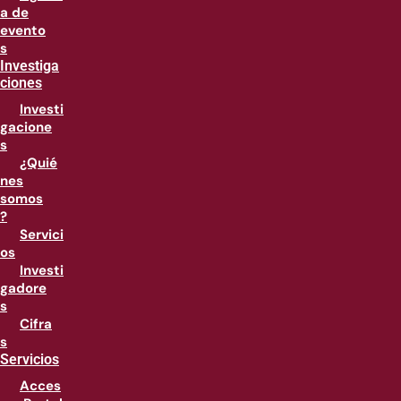
a de
evento
s
Investiga
ciones
Investi
gacione
s
¿Quié
nes
somos
?
Servici
os
Investi
gadore
s
Cifra
s
Servicios
Acces