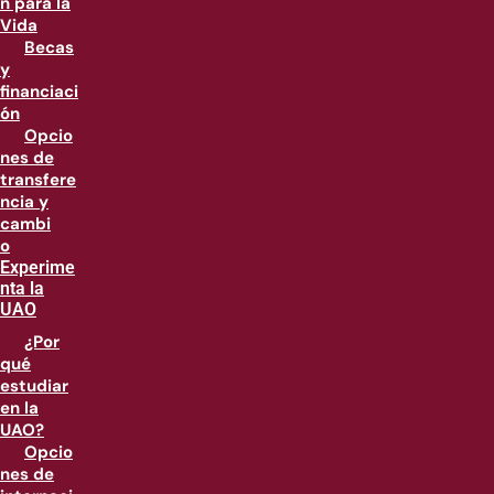
n para la
Vida
Becas
y
financiaci
ón
Opcio
nes de
transfere
ncia y
cambi
o
Experime
nta la
UAO
¿Por
qué
estudiar
en la
UAO?
Opcio
nes de