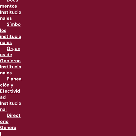
Docu
mentos
Institucio
nales
Símbo
los
institucio
nales
Órgan
os de
Gobierno
Institucio
nales
Planea
ción y
Efectivid
ad
Institucio
nal
Direct
orio
Genera
l