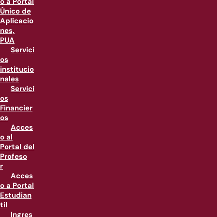
o a Portal
Único de
Aplicacio
nes,
PUA
Servici
os
institucio
nales
Servici
os
Financier
os
Acces
o al
Portal del
Profeso
r
Acces
o a Portal
Estudian
til
Ingres