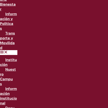
Bienesta
r
Inform
ación y
Política
s
Trans
porte y
Movilida
d
Institu
ción
Nuest
ro
Campu
s
Inform
ación
institucio
nal