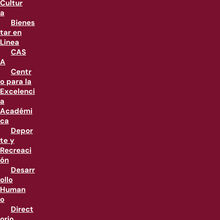
Cultur
a
Bienes
tar en
Linea
CAS
A
Centr
o para la
Excelenci
a
Académi
ca
Depor
te y
Recreaci
ón
Desarr
ollo
Human
o
Direct
orio