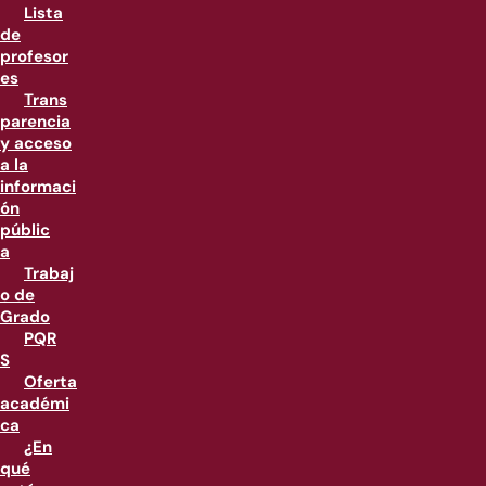
Lista
de
profesor
es
Trans
parencia
y acceso
a la
informaci
ón
públic
a
Trabaj
o de
Grado
PQR
S
Oferta
académi
ca
¿En
qué