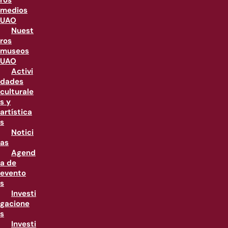
ros
medios
UAO
Nuest
ros
museos
UAO
Activi
dades
culturale
s y
artística
s
Notici
as
Agend
a de
evento
s
Investi
gacione
s
Investi