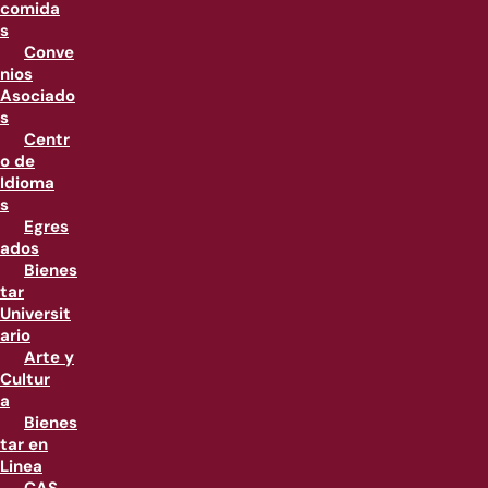
comida
s
Conve
nios
Asociado
s
Centr
o de
Idioma
s
Egres
ados
Bienes
tar
Universit
ario
Arte y
Cultur
a
Bienes
tar en
Linea