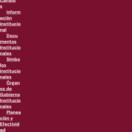
Campu
s
Inform
ación
institucio
nal
Docu
mentos
Institucio
nales
Símbo
los
institucio
nales
Órgan
os de
Gobierno
Institucio
nales
Planea
ción y
Efectivid
ad