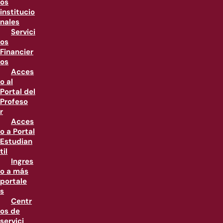
os
institucio
nales
Servici
os
Financier
os
Acces
o al
Portal del
Profeso
r
Acces
o a Portal
Estudian
til
Ingres
o a más
portale
s
Centr
os de
servici