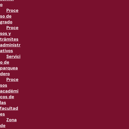
o
Proce
so de
grado
Proce
sos y
trámites
administr
ativos
Servici
o de
parquea
dero
Proce
sos
académi
cos de
las
facultad
es
Zona
de