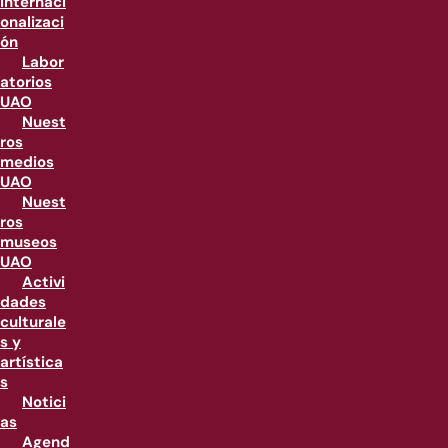
internaci
onalizaci
ón
Labor
atorios
UAO
Nuest
ros
medios
UAO
Nuest
ros
museos
UAO
Activi
dades
culturale
s y
artística
s
Notici
as
Agend