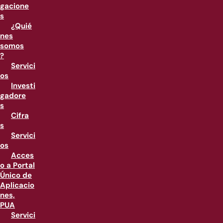
gacione
s
¿Quié
nes
somos
?
Servici
os
Investi
gadore
s
Cifra
s
Servici
os
Acces
o a Portal
Único de
Aplicacio
nes,
PUA
Servici