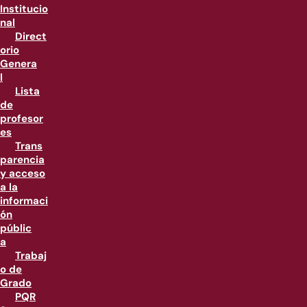
Institucio
nal
Direct
orio
Genera
l
Lista
de
profesor
es
Trans
parencia
y acceso
a la
informaci
ón
públic
a
Trabaj
o de
Grado
PQR