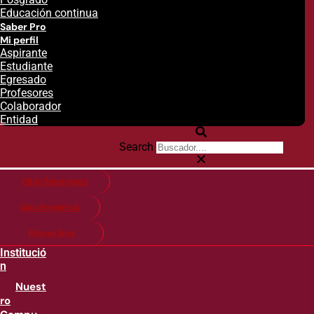
Educación continua
Saber Pro
Mi perfil
Aspirante
Estudiante
Egresado
Profesores
Colaborador
Entidad
Search
Citas financieras
Guía de matricula
Pago en línea
Institució
n
Nuest
ro