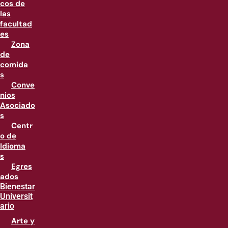
cos de
las
facultad
es
Zona
de
comida
s
Conve
nios
Asociado
s
Centr
o de
Idioma
s
Egres
ados
Bienestar
Universit
ario
Arte y