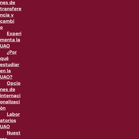
nes de
transfere
ncia y
cambi
o
Experi
menta la
UAO
¿Por
qué
estudiar
en la
UAO?
Opcio
nes de
internaci
onalizaci
ón
Labor
atorios
UAO
Nuest