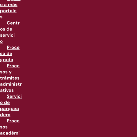
o a más
portale
s
Centr
os de
servici
o
Proce
so de
grado
Proce
sos y
trámites
administr
ativos
Servici
o de
parquea
dero
Proce
sos
académi