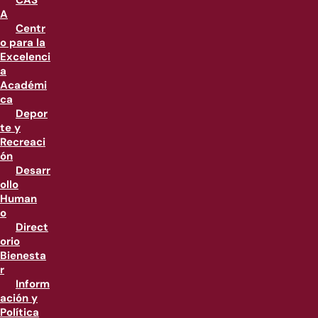
CAS
A
Centr
o para la
Excelenci
a
Académi
ca
Depor
te y
Recreaci
ón
Desarr
ollo
Human
o
Direct
orio
Bienesta
r
Inform
ación y
Política