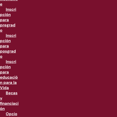
e
Inscri
pción
para
pregrad
o
Inscri
pción
para
posgrad
o
Inscri
pción
para
educació
n para la
Vida
Becas
y
financiaci
ón
Opcio