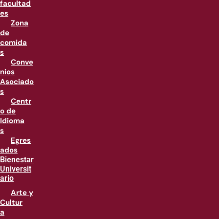
facultad
es
Zona
de
comida
s
Conve
nios
Asociado
s
Centr
o de
Idioma
s
Egres
ados
Bienestar
Universit
ario
Arte y
Cultur
a