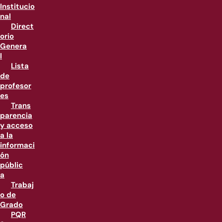
Institucio
nal
Direct
orio
Genera
l
Lista
de
profesor
es
Trans
parencia
y acceso
a la
informaci
ón
públic
a
Trabaj
o de
Grado
PQR