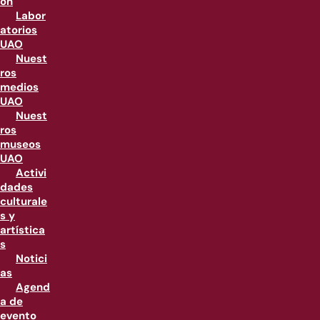
ón
Labor
atorios
UAO
Nuest
ros
medios
UAO
Nuest
ros
museos
UAO
Activi
dades
culturale
s y
artística
s
Notici
as
Agend
a de
evento