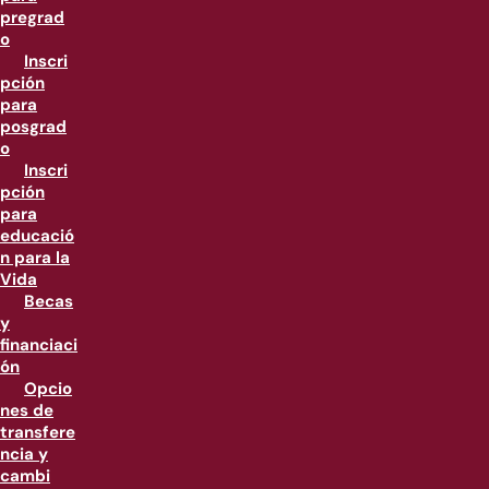
pregrad
o
Inscri
pción
para
posgrad
o
Inscri
pción
para
educació
n para la
Vida
Becas
y
financiaci
ón
Opcio
nes de
transfere
ncia y
cambi