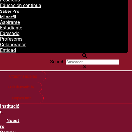
Educación continua
Saber Pro
Mi perfil
Aspirante
Estudiante
Egresado
Profesores
Colaborador
Entidad
Search
Citas financieras
Guía de matricula
Pago en línea
Institució
n
Nuest
ro