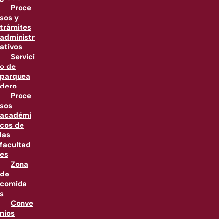
Proce
sos y
trámites
administr
ativos
Servici
o de
parquea
dero
Proce
sos
académi
cos de
las
facultad
es
Zona
de
comida
s
Conve
nios