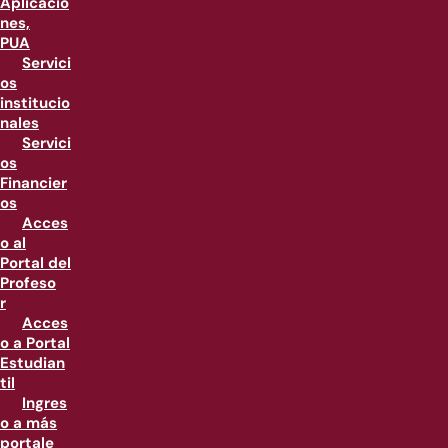
Aplicacio
nes,
PUA
Servici
os
institucio
nales
Servici
os
Financier
os
Acces
o al
Portal del
Profeso
r
Acces
o a Portal
Estudian
til
Ingres
o a más
portale