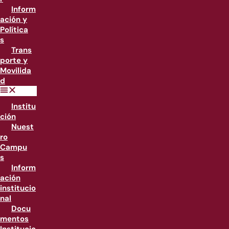
Inform
ación y
Política
s
Trans
porte y
Movilida
d
Institu
ción
Nuest
ro
Campu
s
Inform
ación
institucio
nal
Docu
mentos