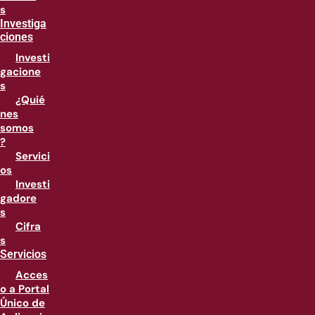
s
Investiga
ciones
Investi
gacione
s
¿Quié
nes
somos
?
Servici
os
Investi
gadore
s
Cifra
s
Servicios
Acces
o a Portal
Único de