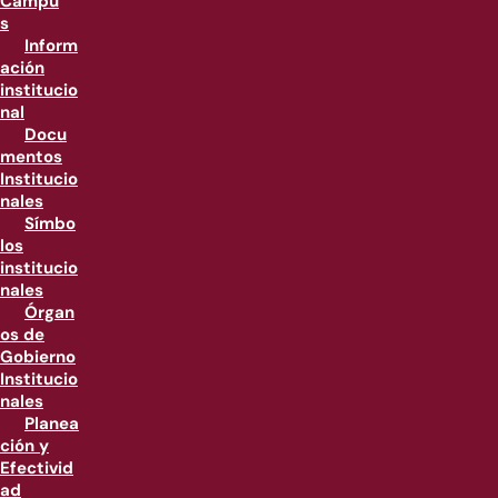
Campu
s
Inform
ación
institucio
nal
Docu
mentos
Institucio
nales
Símbo
los
institucio
nales
Órgan
os de
Gobierno
Institucio
nales
Planea
ción y
Efectivid
ad