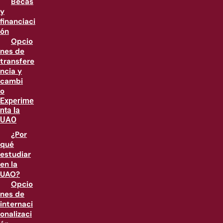
Becas
y
financiaci
ón
Opcio
nes de
transfere
ncia y
cambi
o
Experime
nta la
UAO
¿Por
qué
estudiar
en la
UAO?
Opcio
nes de
internaci
onalizaci