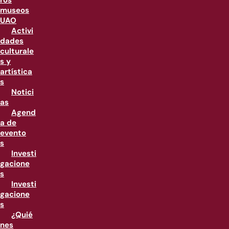
ros
museos
UAO
Activi
dades
culturale
s y
artística
s
Notici
as
Agend
a de
evento
s
Investi
gacione
s
Investi
gacione
s
¿Quié
nes