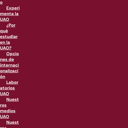
o
Experi
menta la
UAO
¿Por
qué
estudiar
en la
UAO?
Opcio
nes de
internaci
onalizaci
ón
Labor
atorios
UAO
Nuest
ros
medios
UAO
Nuest