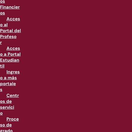
os
Financier
os
Acces
o al
Portal del
Profeso
r
Acces
o a Portal
Estudian
til
Ingres
o a más
portale
s
Centr
os de
servici
o
Proce
so de
grado