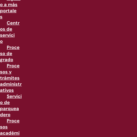
o a más
portale
s
Centr
os de
servici
o
Proce
so de
grado
Proce
sos y
trámites
administr
ativos
Servici
o de
parquea
dero
Proce
sos
académi