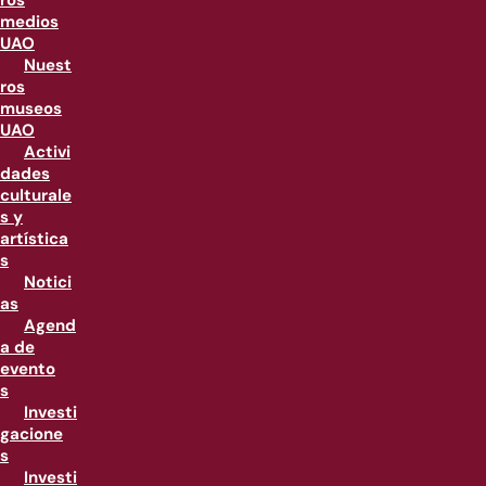
ros
medios
UAO
Nuest
ros
museos
UAO
Activi
dades
culturale
s y
artística
s
Notici
as
Agend
a de
evento
s
Investi
gacione
s
Investi