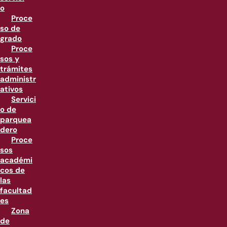
o
Proce
so de
grado
Proce
sos y
trámites
administr
ativos
Servici
o de
parquea
dero
Proce
sos
académi
cos de
las
facultad
es
Zona
de