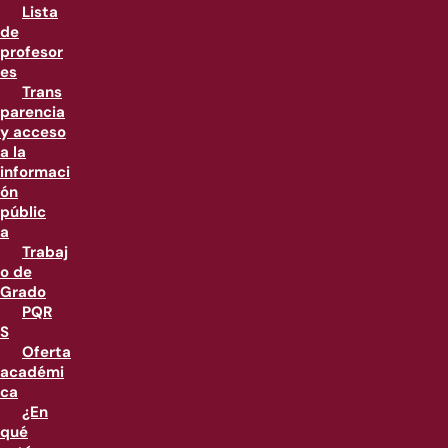
Lista
de
profesor
es
Trans
parencia
y acceso
a la
informaci
ón
públic
a
Trabaj
o de
Grado
PQR
S
Oferta
académi
ca
¿En
qué