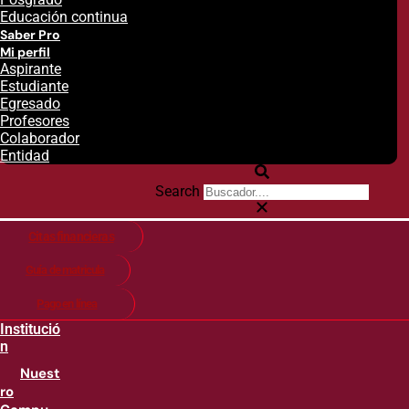
Educación continua
Saber Pro
Mi perfil
Aspirante
Estudiante
Egresado
Profesores
Colaborador
Entidad
Search
Citas financieras
Guía de matricula
Pago en línea
Institució
n
Nuest
ro