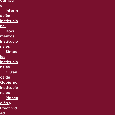
Campu
s
Inform
ación
institucio
nal
Docu
mentos
Institucio
nales
Símbo
los
institucio
nales
Órgan
os de
Gobierno
Institucio
nales
Planea
ción y
Efectivid
ad