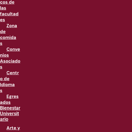
cos de
las
facultad
es
Zona
de
comida
s
Conve
nios
Asociado
s
Centr
o de
Idioma
s
Egres
ados
Bienestar
Universit
ario
Arte y