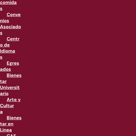
comida
s
Conve
nios
Asociado
s
Centr
o de
Idioma
s
Egres
ados
Bienes
tar
Universit
ario
Arte y
Cultur
a
Bienes
tar en
Linea