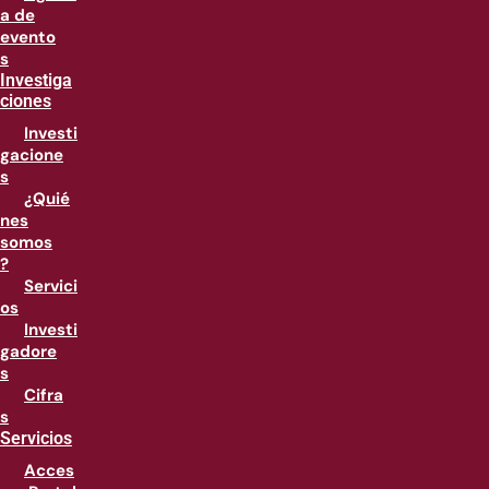
a de
evento
s
Investiga
ciones
Investi
gacione
s
¿Quié
nes
somos
?
Servici
os
Investi
gadore
s
Cifra
s
Servicios
Acces