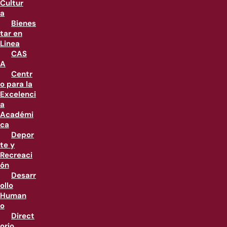
Cultur
a
Bienes
tar en
Linea
CAS
A
Centr
o para la
Excelenci
a
Académi
ca
Depor
te y
Recreaci
ón
Desarr
ollo
Human
o
Direct
orio