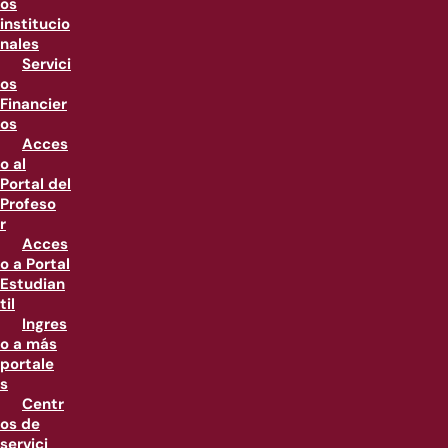
os
institucio
nales
Servici
os
Financier
os
Acces
o al
Portal del
Profeso
r
Acces
o a Portal
Estudian
til
Ingres
o a más
portale
s
Centr
os de
servici