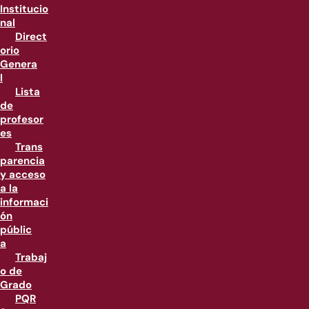
Institucio
nal
Direct
orio
Genera
l
Lista
de
profesor
es
Trans
parencia
y acceso
a la
informaci
ón
públic
a
Trabaj
o de
Grado
PQR