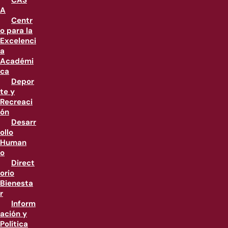
CAS
A
Centr
o para la
Excelenci
a
Académi
ca
Depor
te y
Recreaci
ón
Desarr
ollo
Human
o
Direct
orio
Bienesta
r
Inform
ación y
Política