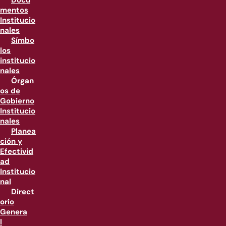
Docu
mentos
Institucio
nales
Símbo
los
institucio
nales
Órgan
os de
Gobierno
Institucio
nales
Planea
ción y
Efectivid
ad
Institucio
nal
Direct
orio
Genera
l