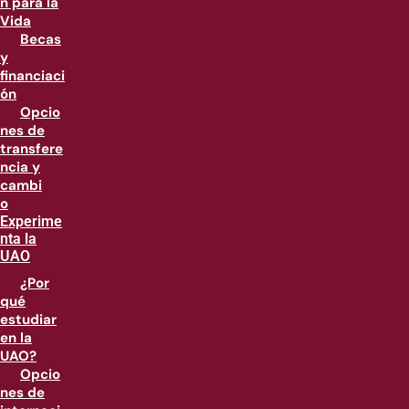
n para la
Vida
Becas
y
financiaci
ón
Opcio
nes de
transfere
ncia y
cambi
o
Experime
nta la
UAO
¿Por
qué
estudiar
en la
UAO?
Opcio
nes de