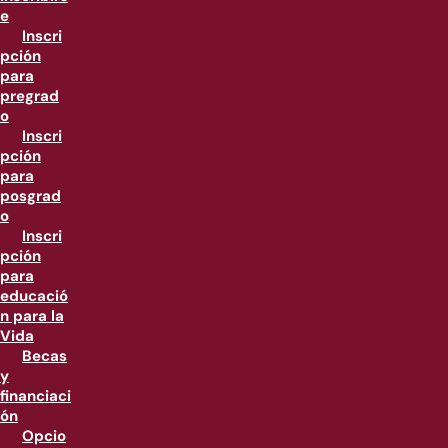
e
Inscri
pción
para
pregrad
o
Inscri
pción
para
posgrad
o
Inscri
pción
para
educació
n para la
Vida
Becas
y
financiaci
ón
Opcio