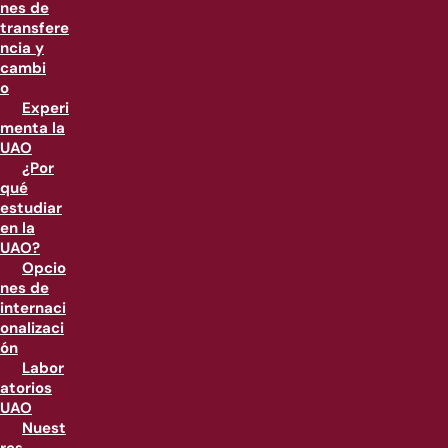
nes de
transfere
ncia y
cambi
o
Experi
menta la
UAO
¿Por
qué
estudiar
en la
UAO?
Opcio
nes de
internaci
onalizaci
ón
Labor
atorios
UAO
Nuest