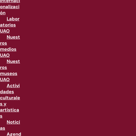
internaci
onalizaci
ón
Labor
atorios
UAO
Nuest
ros
medios
UAO
Nuest
ros
museos
UAO
Activi
dades
culturale
s y
artística
s
Notici
as
Agend