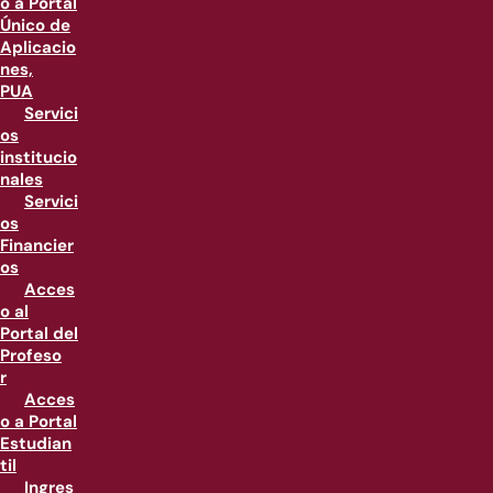
o a Portal
Único de
Aplicacio
nes,
PUA
Servici
os
institucio
nales
Servici
os
Financier
os
Acces
o al
Portal del
Profeso
r
Acces
o a Portal
Estudian
til
Ingres