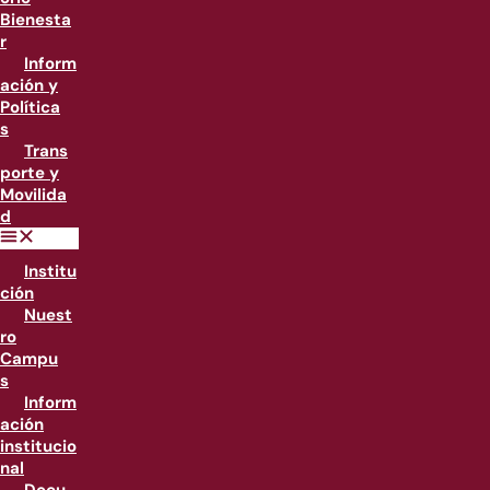
Bienesta
r
Inform
ación y
Política
s
Trans
porte y
Movilida
d
Institu
ción
Nuest
ro
Campu
s
Inform
ación
institucio
nal