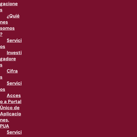
gacione
s
¿Quié
nes
somos
?
Servici
os
Investi
gadore
s
Cifra
s
Servici
os
Acces
o a Portal
Único de
Aplicacio
nes,
PUA
Servici