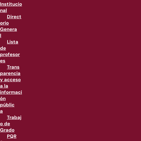
Institucio
nal
Direct
orio
Genera
l
Lista
de
profesor
es
Trans
parencia
y acceso
a la
informaci
ón
públic
a
Trabaj
o de
Grado
PQR