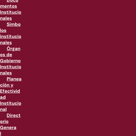
Docu
mentos
Institucio
nales
Símbo
los
institucio
nales
Órgan
os de
Gobierno
Institucio
nales
Planea
ción y
Efectivid
ad
Institucio
nal
Direct
orio
Genera
l