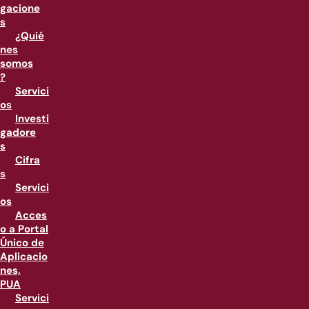
gacione
s
¿Quié
nes
somos
?
Servici
os
Investi
gadore
s
Cifra
s
Servici
os
Acces
o a Portal
Único de
Aplicacio
nes,
PUA
Servici