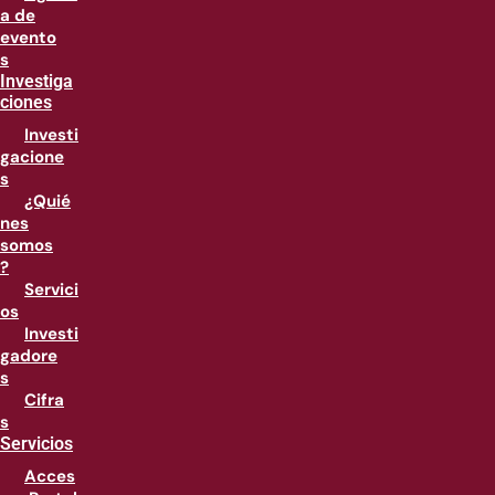
a de
evento
s
Investiga
ciones
Investi
gacione
s
¿Quié
nes
somos
?
Servici
os
Investi
gadore
s
Cifra
s
Servicios
Acces