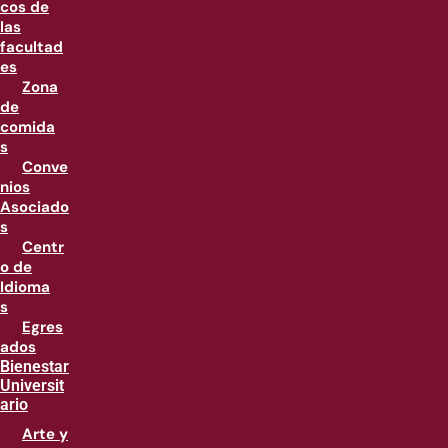
cos de
las
facultad
es
Zona
de
comida
s
Conve
nios
Asociado
s
Centr
o de
Idioma
s
Egres
ados
Bienestar
Universit
ario
Arte y