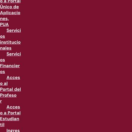
o a Portal
Único de
Aplicacio
nes,
PUA
Servici
os
institucio
nales
Servici
os
Financier
os
Acces
o al
Portal del
Profeso
r
Acces
o a Portal
Estudian
til
Ingres