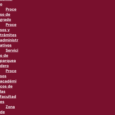
o
Proce
so de
grado
Proce
sos y
trámites
administr
ativos
Servici
o de
parquea
dero
Proce
sos
académi
cos de
las
facultad
es
Zona
de