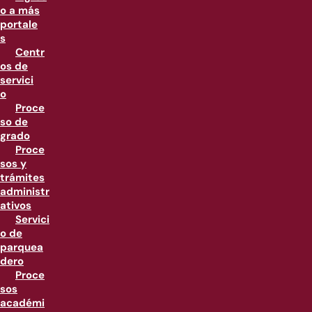
o a más
portale
s
Centr
os de
servici
o
Proce
so de
grado
Proce
sos y
trámites
administr
ativos
Servici
o de
parquea
dero
Proce
sos
académi