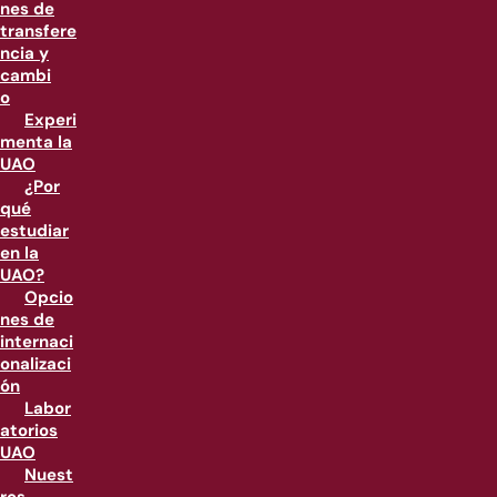
nes de
transfere
ncia y
cambi
o
Experi
menta la
UAO
¿Por
qué
estudiar
en la
UAO?
Opcio
nes de
internaci
onalizaci
ón
Labor
atorios
UAO
Nuest