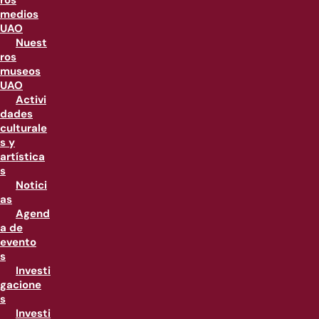
ros
medios
UAO
Nuest
ros
museos
UAO
Activi
dades
culturale
s y
artística
s
Notici
as
Agend
a de
evento
s
Investi
gacione
s
Investi