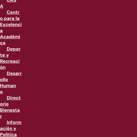
CAS
A
Centr
o para la
Excelenci
a
Académi
ca
Depor
te y
Recreaci
ón
Desarr
ollo
Human
o
Direct
orio
Bienesta
r
Inform
ación y
Política