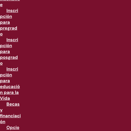
e
Inscri
pción
para
pregrad
o
Inscri
pción
para
posgrad
o
Inscri
pción
para
educació
n para la
Vida
Becas
y
financiaci
ón
Opcio