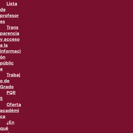
Lista
de
profesor
es
Trans
parencia
y acceso
a la
informaci
ón
públic
a
Trabaj
o de
Grado
PQR
S
Oferta
académi
ca
¿En
qué