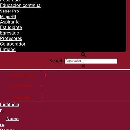
Educación continua
Saber Pro
Mi perfil
Aspirante
Estudiante
Egresado
Profesores
Colaborador
Entidad
Search
Citas financieras
Guía de matricula
Pago en línea
Institució
n
Nuest
ro