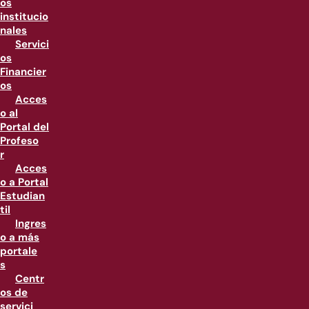
os
institucio
nales
Servici
os
Financier
os
Acces
o al
Portal del
Profeso
r
Acces
o a Portal
Estudian
til
Ingres
o a más
portale
s
Centr
os de
servici