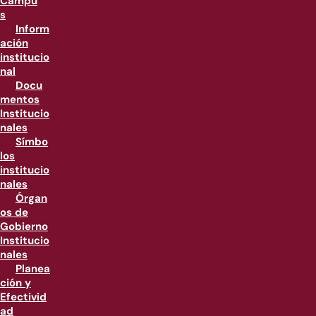
Campu
s
Inform
ación
institucio
nal
Docu
mentos
Institucio
nales
Símbo
los
institucio
nales
Órgan
os de
Gobierno
Institucio
nales
Planea
ción y
Efectivid
ad