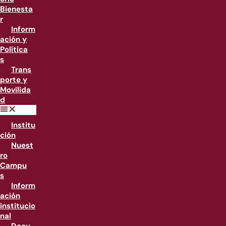
Bienesta
r
Inform
ación y
Política
s
Trans
porte y
Movilida
d
Institu
ción
Nuest
ro
Campu
s
Inform
ación
institucio
nal