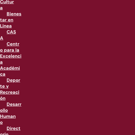
Cultur
a
Bienes
tar en
Linea
CAS
A
Centr
o para la
Excelenci
a
Académi
ca
Depor
te y
Recreaci
ón
Desarr
ollo
Human
o
Direct
orio