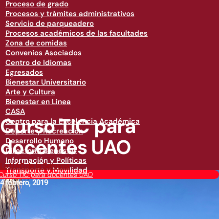
Proceso de grado
Procesos y trámites administrativos
Servicio de parqueadero
Procesos académicos de las facultades
Zona de comidas
Convenios Asociados
Centro de Idiomas
Egresados
Bienestar Universitario
Arte y Cultura
Bienestar en Linea
CASA
Curso TIC para
Centro para la Excelencia Académica
Deporte y Recreación
docentes UAO
Desarrollo Humano
Directorio Bienestar
Información y Políticas
Lo UAO de la Semana
Transporte y Movilidad
Curso TIC para docentes UAO
4 febrero, 2019