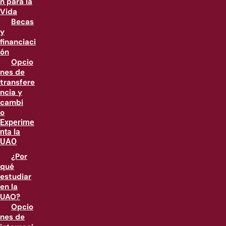
n para la
Vida
Becas
y
financiaci
ón
Opcio
nes de
transfere
ncia y
cambi
o
Experime
nta la
UAO
¿Por
qué
estudiar
en la
UAO?
Opcio
nes de