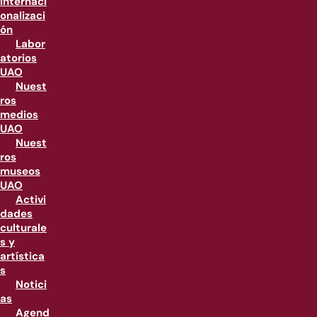
internaci
onalizaci
ón
Labor
atorios
UAO
Nuest
ros
medios
UAO
Nuest
ros
museos
UAO
Activi
dades
culturale
s y
artística
s
Notici
as
Agend