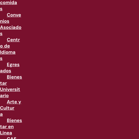
comida
s
Conve
nios
Asociado
s
Centr
o de
Idioma
s
Egres
ados
Bienes
tar
Universit
ario
Arte y
Cultur
a
Bienes
tar en
Linea