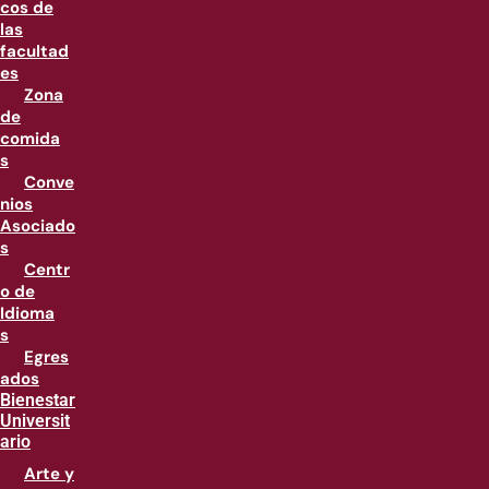
cos de
las
facultad
es
Zona
de
comida
s
Conve
nios
Asociado
s
Centr
o de
Idioma
s
Egres
ados
Bienestar
Universit
ario
Arte y