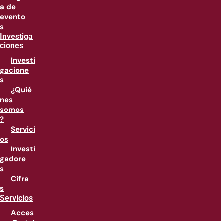
a de
evento
s
Investiga
ciones
Investi
gacione
s
¿Quié
nes
somos
?
Servici
os
Investi
gadore
s
Cifra
s
Servicios
Acces