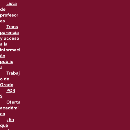
Lista
de
profesor
es
Trans
parencia
y acceso
a la
informaci
ón
públic
a
Trabaj
o de
Grado
PQR
S
Oferta
académi
ca
¿En
qué