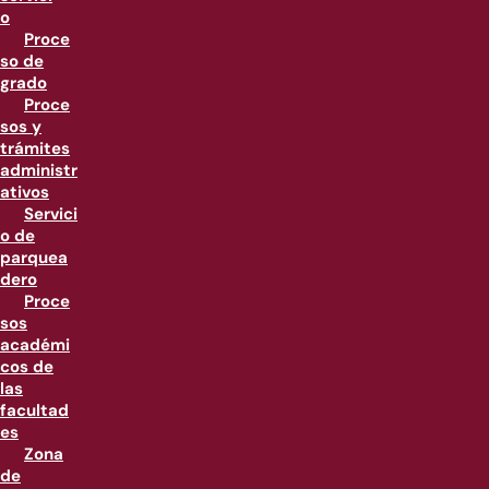
o
Proce
so de
grado
Proce
sos y
trámites
administr
ativos
Servici
o de
parquea
dero
Proce
sos
académi
cos de
las
facultad
es
Zona
de