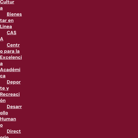
Cultur
a
Bienes
tar en
Linea
CAS
A
Centr
o para la
Excelenci
a
Académi
ca
Depor
te y
Recreaci
ón
Desarr
ollo
Human
o
Direct
orio