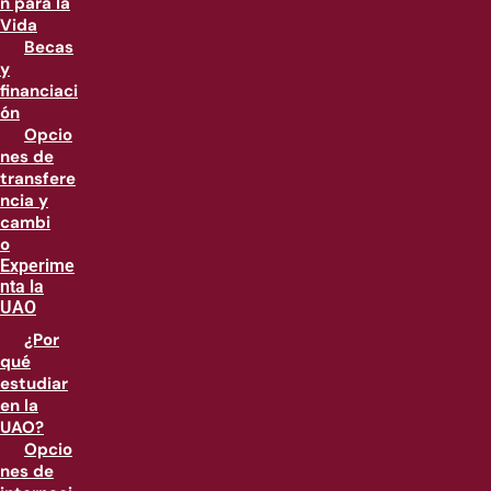
n para la
Vida
Becas
y
financiaci
ón
Opcio
nes de
transfere
ncia y
cambi
o
Experime
nta la
UAO
¿Por
qué
estudiar
en la
UAO?
Opcio
nes de