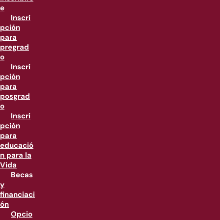
e
Inscri
pción
para
pregrad
o
Inscri
pción
para
posgrad
o
Inscri
pción
para
educació
n para la
Vida
Becas
y
financiaci
ón
Opcio