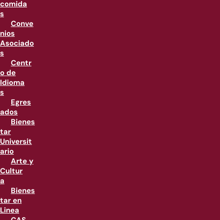
comida
s
Conve
nios
Asociado
s
Centr
o de
Idioma
s
Egres
ados
Bienes
tar
Universit
ario
Arte y
Cultur
a
Bienes
tar en
Linea