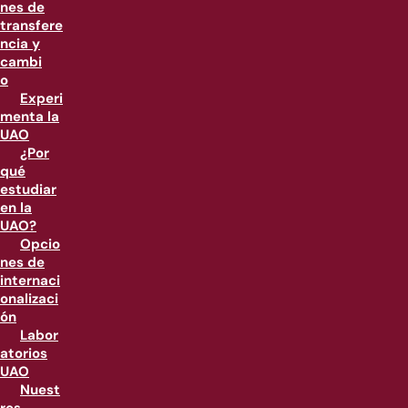
nes de
transfere
ncia y
cambi
o
Experi
menta la
UAO
¿Por
qué
estudiar
en la
UAO?
Opcio
nes de
internaci
onalizaci
ón
Labor
atorios
UAO
Nuest