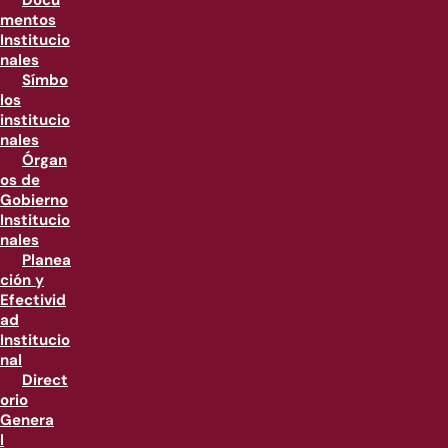
Docu
mentos
Institucio
nales
Símbo
los
institucio
nales
Órgan
os de
Gobierno
Institucio
nales
Planea
ción y
Efectivid
ad
Institucio
nal
Direct
orio
Genera
l