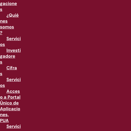
gacione
s
¿Quié
nes
somos
?
Servici
os
Investi
gadore
s
Cifra
s
Servici
os
Acces
o a Portal
Único de
Aplicacio
nes,
PUA
Servici