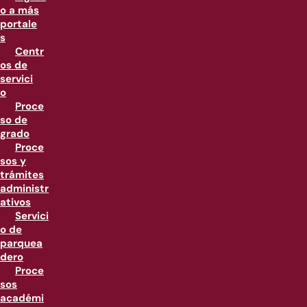
o a más
portale
s
Centr
os de
servici
o
Proce
so de
grado
Proce
sos y
trámites
administr
ativos
Servici
o de
parquea
dero
Proce
sos
académi