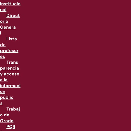
Institucio
nal
Direct
orio
Genera
l
Lista
de
profesor
es
Trans
parencia
y acceso
a la
informaci
ón
públic
a
Trabaj
o de
Grado
PQR