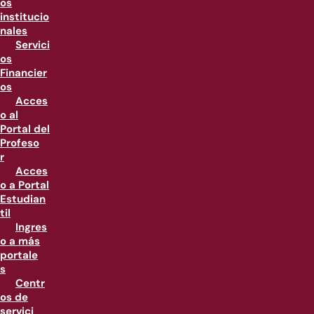
os
institucio
nales
Servici
os
Financier
os
Acces
o al
Portal del
Profeso
r
Acces
o a Portal
Estudian
til
Ingres
o a más
portale
s
Centr
os de
servici