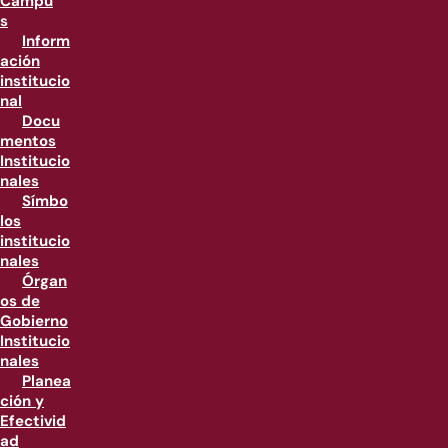
Campu
s
Inform
ación
institucio
nal
Docu
mentos
Institucio
nales
Símbo
los
institucio
nales
Órgan
os de
Gobierno
Institucio
nales
Planea
ción y
Efectivid
ad