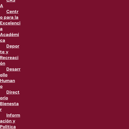
CAS
A
Centr
o para la
Excelenci
a
Académi
ca
Depor
te y
Recreaci
ón
Desarr
ollo
Human
o
Direct
orio
Bienesta
r
Inform
ación y
Política