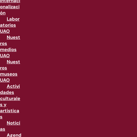
internaci
onalizaci
ón
Labor
atorios
UAO
Nuest
ros
medios
UAO
Nuest
ros
museos
UAO
Activi
dades
culturale
s y
artística
s
Notici
as
Agend