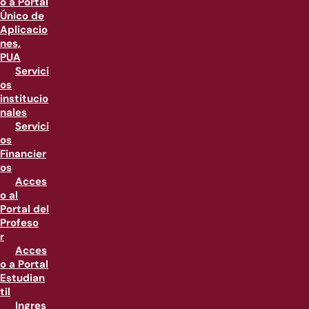
o a Portal
Único de
Aplicacio
nes,
PUA
Servici
os
institucio
nales
Servici
os
Financier
os
Acces
o al
Portal del
Profeso
r
Acces
o a Portal
Estudian
til
Ingres