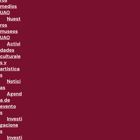
ros
medios
UAO
Nuest
ros
museos
UAO
Activi
dades
culturale
s y
artística
s
Notici
as
Agend
a de
evento
s
Investi
gacione
s
Investi