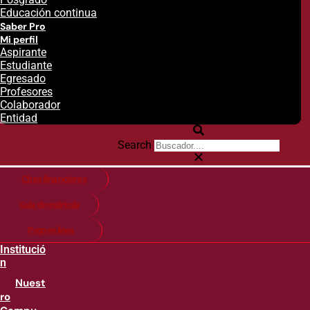
Educación continua
Saber Pro
Mi perfil
Aspirante
Estudiante
Egresado
Profesores
Colaborador
Entidad
Search
Citas financieras
Guía de matricula
Pago en línea
Institució
n
Nuest
ro