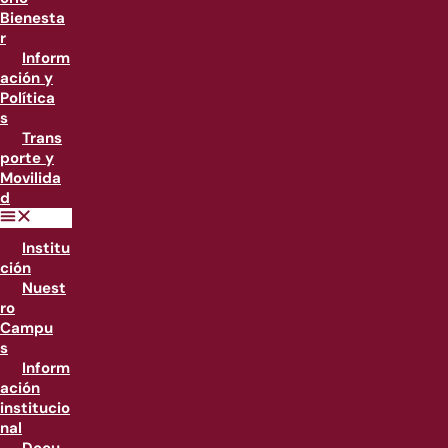
Bienesta
r
Inform
ación y
Política
s
Trans
porte y
Movilida
d
Institu
ción
Nuest
ro
Campu
s
Inform
ación
institucio
nal