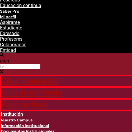
Educación continua
Saber Pro
Mi perfil
Aspirante
Estudiante
Egresado
Profesores
Colaborador
Entidad
arch
Citas financieras
Guía de matricula
Pago en línea
Institución
Nuestro Campus
Información institucional
Documentos Institucionales