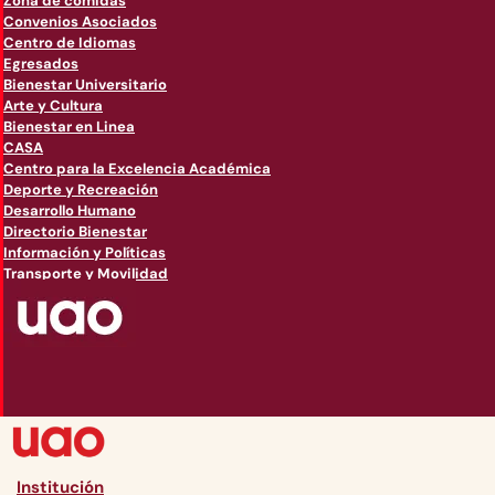
Zona de comidas
Convenios Asociados
Centro de Idiomas
Egresados
Bienestar Universitario
Arte y Cultura
Bienestar en Linea
CASA
Centro para la Excelencia Académica
Deporte y Recreación
Desarrollo Humano
Directorio Bienestar
Información y Políticas
Transporte y Movilidad
Institución