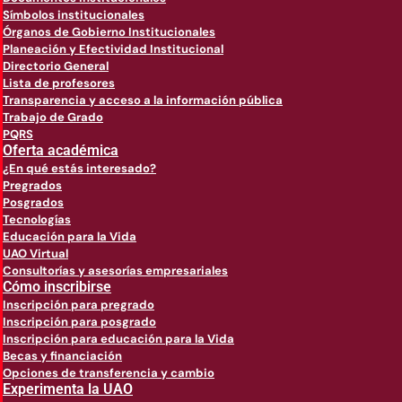
Símbolos institucionales
Órganos de Gobierno Institucionales
Planeación y Efectividad Institucional
Directorio General
Lista de profesores
Transparencia y acceso a la información pública
Trabajo de Grado
PQRS
Oferta académica
¿En qué estás interesado?
Pregrados
Posgrados
Tecnologías
Educación para la Vida
UAO Virtual
Consultorías y asesorías empresariales
Cómo inscribirse
Inscripción para pregrado
Inscripción para posgrado
Inscripción para educación para la Vida
Becas y financiación
Opciones de transferencia y cambio
Experimenta la UAO