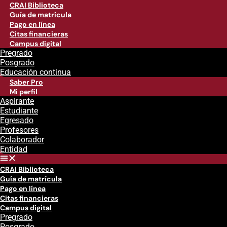
CRAI Biblioteca
Guía de matrícula
Pago en línea
Citas financieras
Campus digital
Pregrado
Posgrado
Educación continua
Saber Pro
Mi perfil
Aspirante
Estudiante
Egresado
Profesores
Colaborador
Entidad
CRAI Biblioteca
Guía de matrícula
Pago en línea
Citas financieras
Campus digital
Pregrado
Posgrado