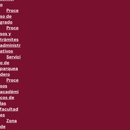
o
Proce
so de
grado
Proce
sos y
trámites
administr
ativos
Servici
o de
parquea
dero
Proce
sos
académi
cos de
las
facultad
es
Zona
de