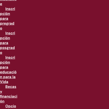
e
Inscri
pción
para
pregrad
o
Inscri
pción
para
posgrad
o
Inscri
pción
para
educació
n para la
Vida
Becas
y
financiaci
ón
Opcio