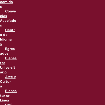
comida
s
Conve
nios
Asociado
s
Centr
o de
Idioma
s
Egres
ados
Bienes
tar
Universit
ario
Arte y
Cultur
a
Bienes
tar en
Linea