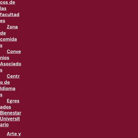
cos de
las
facultad
es
Zona
de
comida
s
Conve
nios
Asociado
s
Centr
o de
Idioma
s
Egres
ados
Bienestar
Universit
ario
Arte y