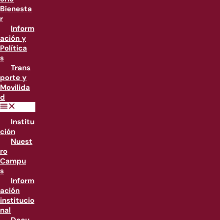
Bienesta
r
Inform
ación y
Política
s
Trans
porte y
Movilida
d
Institu
ción
Nuest
ro
Campu
s
Inform
ación
institucio
nal