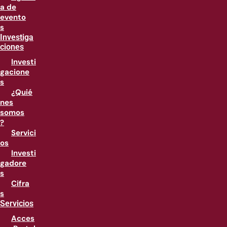
a de
evento
s
Investiga
ciones
Investi
gacione
s
¿Quié
nes
somos
?
Servici
os
Investi
gadore
s
Cifra
s
Servicios
Acces