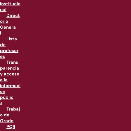
Institucio
nal
Direct
orio
Genera
l
Lista
de
profesor
es
Trans
parencia
y acceso
a la
informaci
ón
públic
a
Trabaj
o de
Grado
PQR