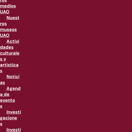
ros
medios
UAO
Nuest
ros
museos
UAO
Activi
dades
culturale
s y
artística
s
Notici
as
Agend
a de
evento
s
Investi
gacione
s
Investi