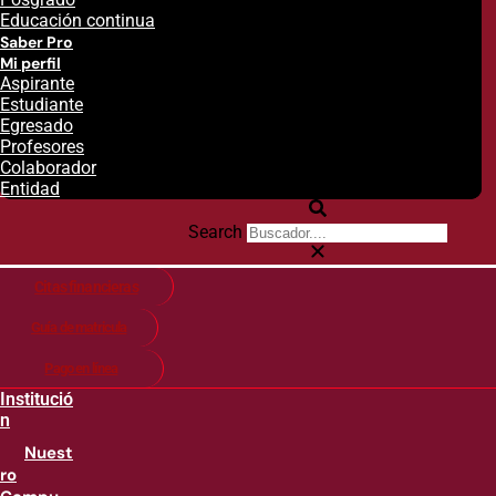
Educación continua
Saber Pro
Mi perfil
Aspirante
Estudiante
Egresado
Profesores
Colaborador
Entidad
Search
Citas financieras
Guía de matricula
Pago en línea
Institució
n
Nuest
ro