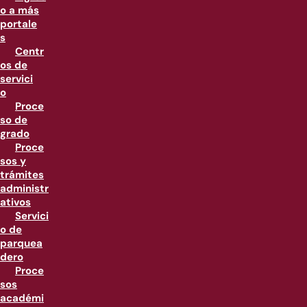
o a más
portale
s
Centr
os de
servici
o
Proce
so de
grado
Proce
sos y
trámites
administr
ativos
Servici
o de
parquea
dero
Proce
sos
académi