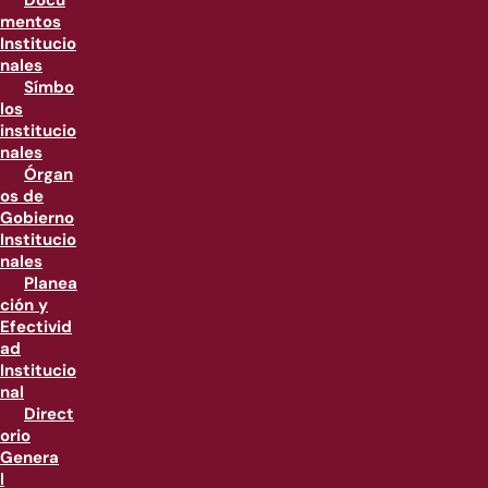
Docu
mentos
Institucio
nales
Símbo
los
institucio
nales
Órgan
os de
Gobierno
Institucio
nales
Planea
ción y
Efectivid
ad
Institucio
nal
Direct
orio
Genera
l