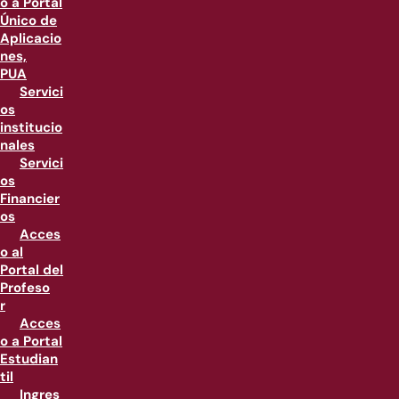
o a Portal
Único de
Aplicacio
nes,
PUA
Servici
os
institucio
nales
Servici
os
Financier
os
Acces
o al
Portal del
Profeso
r
Acces
o a Portal
Estudian
til
Ingres