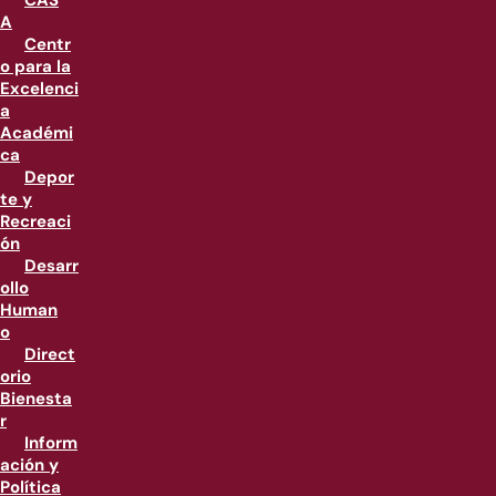
CAS
A
Centr
o para la
Excelenci
a
Académi
ca
Depor
te y
Recreaci
ón
Desarr
ollo
Human
o
Direct
orio
Bienesta
r
Inform
ación y
Política