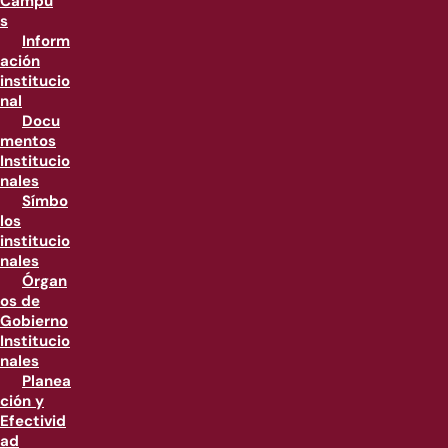
Campu
s
Inform
ación
institucio
nal
Docu
mentos
Institucio
nales
Símbo
los
institucio
nales
Órgan
os de
Gobierno
Institucio
nales
Planea
ción y
Efectivid
ad