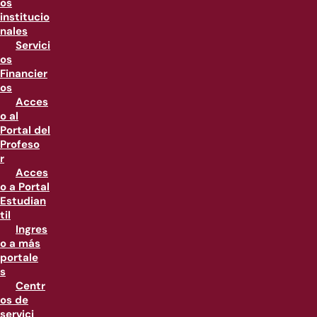
os
institucio
nales
Servici
os
Financier
os
Acces
o al
Portal del
Profeso
r
Acces
o a Portal
Estudian
til
Ingres
o a más
portale
s
Centr
os de
servici