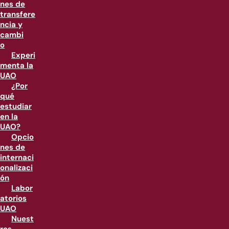
nes de
transfere
ncia y
cambi
o
Experi
menta la
UAO
¿Por
qué
estudiar
en la
UAO?
Opcio
nes de
internaci
onalizaci
ón
Labor
atorios
UAO
Nuest