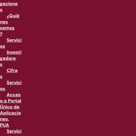
gacione
s
¿Quié
nes
somos
?
Servici
os
Investi
gadore
s
Cifra
s
Servici
os
Acces
o a Portal
Único de
Aplicacio
nes,
PUA
Servici