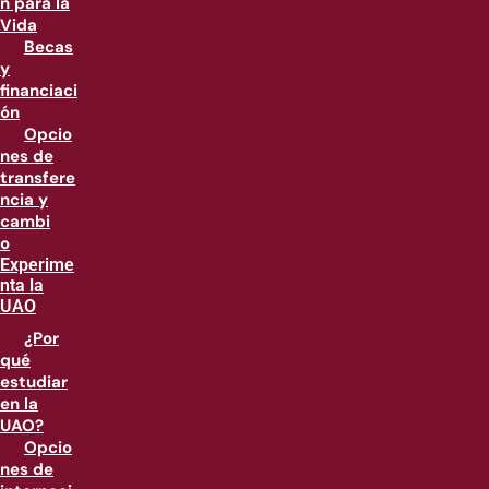
n para la
Vida
Becas
y
financiaci
ón
Opcio
nes de
transfere
ncia y
cambi
o
Experime
nta la
UAO
¿Por
qué
estudiar
en la
UAO?
Opcio
nes de