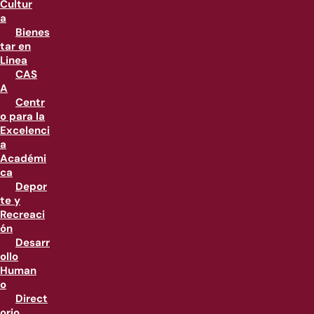
Cultur
a
Bienes
tar en
Linea
CAS
A
Centr
o para la
Excelenci
a
Académi
ca
Depor
te y
Recreaci
ón
Desarr
ollo
Human
o
Direct
orio