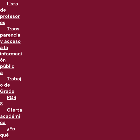
Lista
de
profesor
es
Trans
parencia
y acceso
a la
informaci
ón
públic
a
Trabaj
o de
Grado
PQR
S
Oferta
académi
ca
¿En
qué