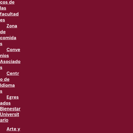
cos de
las
facultad
es
Zona
de
comida
s
Conve
nios
Asociado
s
Centr
o de
Idioma
s
Egres
ados
Bienestar
Universit
ario
Arte y