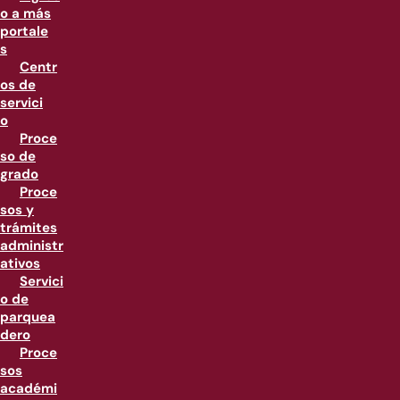
o a más
portale
s
Centr
os de
servici
o
Proce
so de
grado
Proce
sos y
trámites
administr
ativos
Servici
o de
parquea
dero
Proce
sos
académi