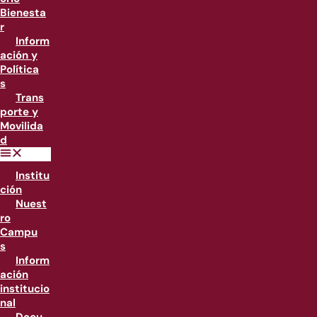
Bienesta
r
Inform
ación y
Política
s
Trans
porte y
Movilida
d
Institu
ción
Nuest
ro
Campu
s
Inform
ación
institucio
nal