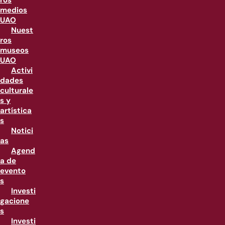
ros
medios
UAO
Nuest
ros
museos
UAO
Activi
dades
culturale
s y
artística
s
Notici
as
Agend
a de
evento
s
Investi
gacione
s
Investi