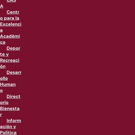
CAS
A
Centr
o para la
Excelenci
a
Académi
ca
Depor
te y
Recreaci
ón
Desarr
ollo
Human
o
Direct
orio
Bienesta
r
Inform
ación y
Política