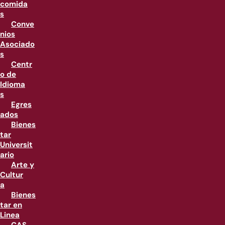
comida
s
Conve
nios
Asociado
s
Centr
o de
Idioma
s
Egres
ados
Bienes
tar
Universit
ario
Arte y
Cultur
a
Bienes
tar en
Linea