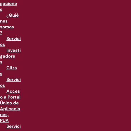
gacione
s
¿Quié
nes
somos
?
Servici
os
Investi
gadore
s
Cifra
s
Servici
os
Acces
o a Portal
Único de
Aplicacio
nes,
PUA
Servici