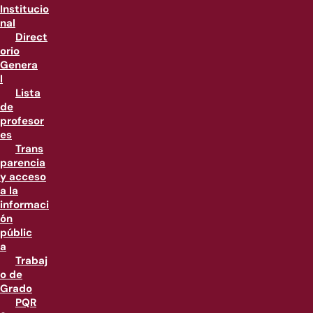
Institucio
nal
Direct
orio
Genera
l
Lista
de
profesor
es
Trans
parencia
y acceso
a la
informaci
ón
públic
a
Trabaj
o de
Grado
PQR