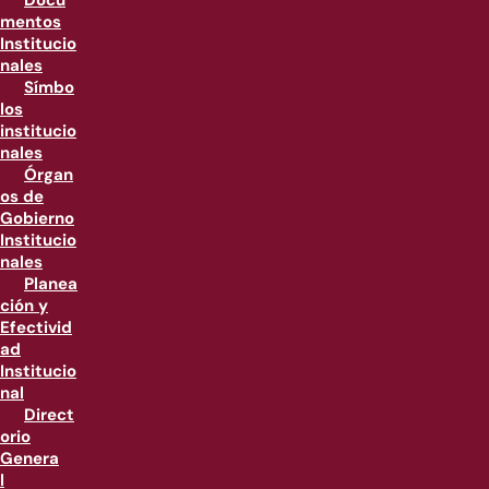
Docu
mentos
Institucio
nales
Símbo
los
institucio
nales
Órgan
os de
Gobierno
Institucio
nales
Planea
ción y
Efectivid
ad
Institucio
nal
Direct
orio
Genera
l