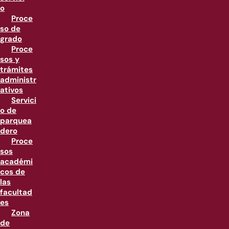
o
Proce
so de
grado
Proce
sos y
trámites
administr
ativos
Servici
o de
parquea
dero
Proce
sos
académi
cos de
las
facultad
es
Zona
de