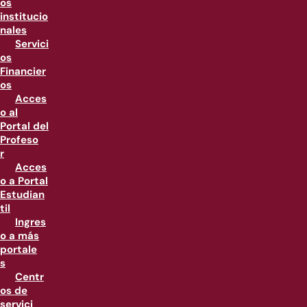
os
institucio
nales
Servici
os
Financier
os
Acces
o al
Portal del
Profeso
r
Acces
o a Portal
Estudian
til
Ingres
o a más
portale
s
Centr
os de
servici