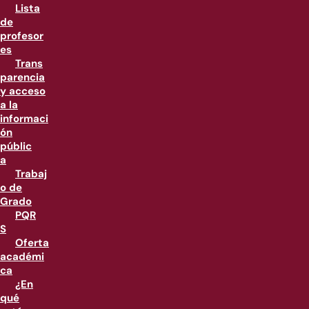
Lista
de
profesor
es
Trans
parencia
y acceso
a la
informaci
ón
públic
a
Trabaj
o de
Grado
PQR
S
Oferta
académi
ca
¿En
qué