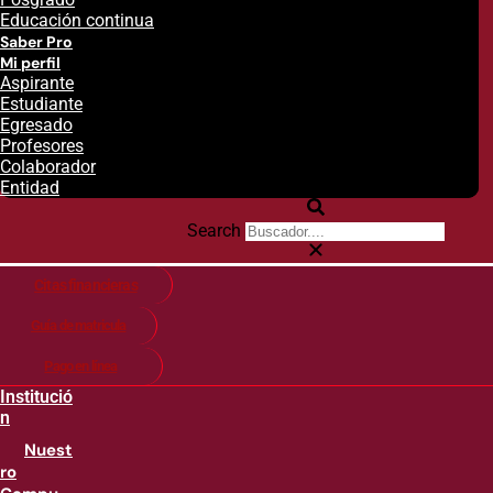
Educación continua
Saber Pro
Mi perfil
Aspirante
Estudiante
Egresado
Profesores
Colaborador
Entidad
Search
Citas financieras
Guía de matricula
Pago en línea
Institució
n
Nuest
ro