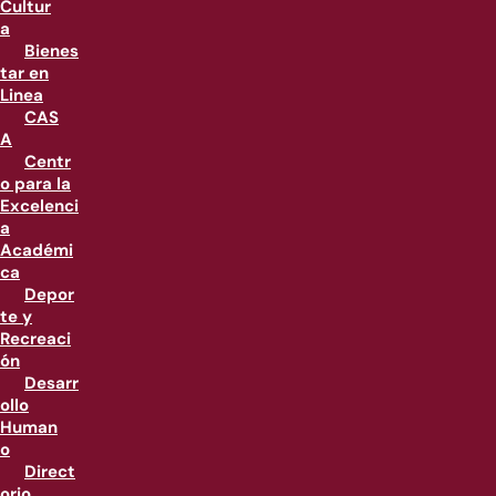
Cultur
a
Bienes
tar en
Linea
CAS
A
Centr
o para la
Excelenci
a
Académi
ca
Depor
te y
Recreaci
ón
Desarr
ollo
Human
o
Direct
orio