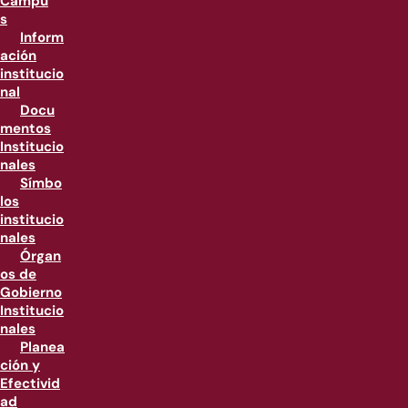
Campu
s
Inform
ación
institucio
nal
Docu
mentos
Institucio
nales
Símbo
los
institucio
nales
Órgan
os de
Gobierno
Institucio
nales
Planea
ción y
Efectivid
ad