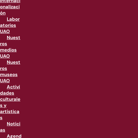
internaci
onalizaci
ón
Labor
atorios
UAO
Nuest
ros
medios
UAO
Nuest
ros
museos
UAO
Activi
dades
culturale
s y
artística
s
Notici
as
Agend