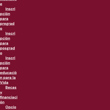
e
Inscri
pción
para
pregrad
o
Inscri
pción
para
posgrad
o
Inscri
pción
para
educació
n para la
Vida
Becas
y
financiaci
ón
Opcio