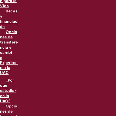
n para la
Vida
Becas
y
financiaci
ón
Opcio
nes de
transfere
ncia y
cambi
o
Experime
nta la
UAO
¿Por
qué
estudiar
en la
UAO?
Opcio
nes de