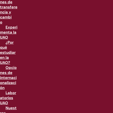
nes de
transfere
ncia y
cambi
o
Experi
menta la
UAO
¿Por
qué
estudiar
en la
UAO?
Opcio
nes de
internaci
onalizaci
ón
Labor
atorios
UAO
Nuest