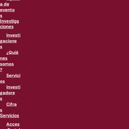
a de
evento
s
Investiga
ciones
Investi
gacione
s
¿Quié
nes
somos
?
Servici
os
Investi
gadore
s
Cifra
s
Servicios
Acces