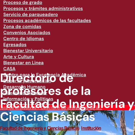
Proceso de grado
Procesos y trámites administrativos
Servicio de parqueadero
Procesos académicos de las facultades
Zona de comidas
Convenios Asociados
Centro de Idiomas
Egresados
Bienestar Universitario
Arte y Cultura
Bienestar en Linea
CASA
Directorio de
Centro para la Excelencia Académica
Deporte y Recreación
profesores de la
Desarrollo Humano
Directorio Bienestar
Facultad de Ingeniería y
Información y Políticas
Transporte y Movilidad
Lista de profesores
>
Directorio de profesores de la...
Ciencias Básicas
Facultad de Ingeniería y Ciencias Básicas
,
Institución