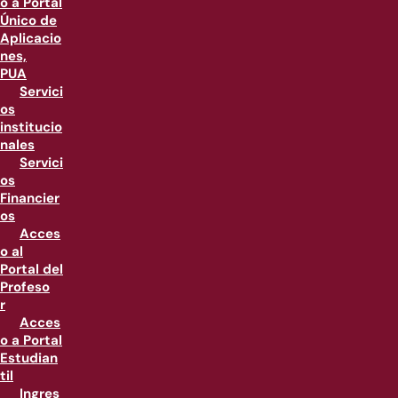
o a Portal
Único de
Aplicacio
nes,
PUA
Servici
os
institucio
nales
Servici
os
Financier
os
Acces
o al
Portal del
Profeso
r
Acces
o a Portal
Estudian
til
Ingres