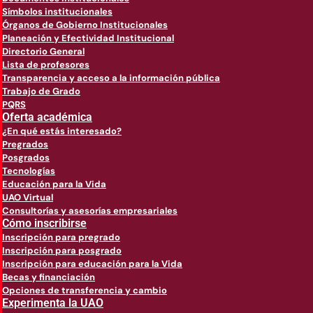
Símbolos institucionales
Órganos de Gobierno Institucionales
Planeación y Efectividad Institucional
Directorio General
Lista de profesores
Transparencia y acceso a la información pública
Trabajo de Grado
PQRS
Oferta académica
¿En qué estás interesado?
Pregrados
Posgrados
Tecnologías
Educación para la Vida
UAO Virtual
Consultorías y asesorías empresariales
Cómo inscribirse
Inscripción para pregrado
Inscripción para posgrado
Inscripción para educación para la Vida
Becas y financiación
Opciones de transferencia y cambio
Experimenta la UAO