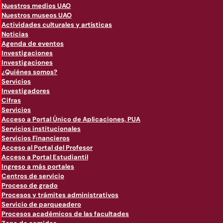
Nuestros medios UAO
Nuestros museos UAO
Actividades culturales y artísticas
Noticias
Agenda de eventos
Investigaciones
Investigaciones
¿Quiénes somos?
Servicios
Investigadores
Cifras
Servicios
Acceso a Portal Único de Aplicaciones, PUA
Servicios institucionales
Servicios Financieros
Acceso al Portal del Profesor
Acceso a Portal Estudiantil
Ingreso a más portales
Centros de servicio
Proceso de grado
Procesos y trámites administrativos
Servicio de parqueadero
Procesos académicos de las facultades