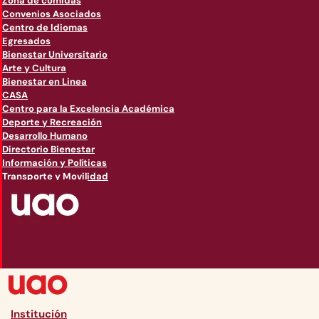
Zona de comidas
Convenios Asociados
Centro de Idiomas
Egresados
Bienestar Universitario
Arte y Cultura
Bienestar en Linea
CASA
Centro para la Excelencia Académica
Deporte y Recreación
Desarrollo Humano
Directorio Bienestar
Información y Políticas
Transporte y Movilidad
Institución