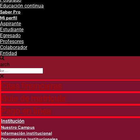
Educación continua
Saber Pro
Mi perfil
Aspirante
Estudiante
Egresado
Profesores
Colaborador
Entidad
arch
Citas financieras
Guía de matricula
Pago en línea
Institución
Nuestro Campus
Información institucional
Documentos Institucionales