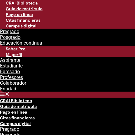
CRAI Biblioteca
Guía de matrícula
Pago en línea
Citas financieras
Campus digital
Pregrado
Posgrado
Educación continua
Saber Pro
Mi perfil
Aspirante
Estudiante
Egresado
Profesores
Colaborador
Entidad
CRAI Biblioteca
Guía de matrícula
Pago en línea
Citas financieras
Campus digital
Pregrado
Posgrado