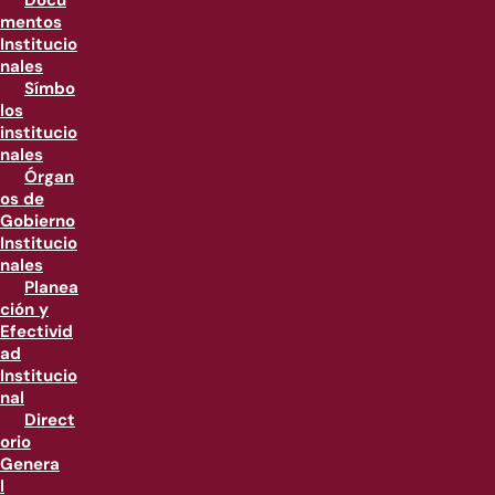
Docu
mentos
Institucio
nales
Símbo
los
institucio
nales
Órgan
os de
Gobierno
Institucio
nales
Planea
ción y
Efectivid
ad
Institucio
nal
Direct
orio
Genera
l