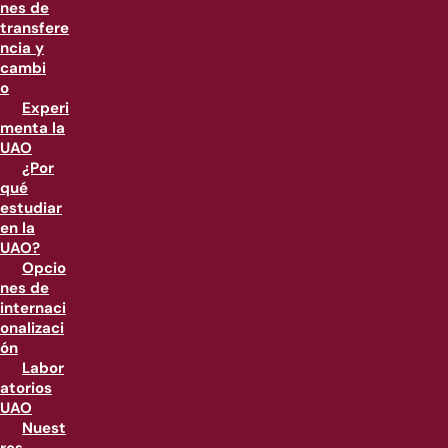
nes de
transfere
ncia y
cambi
o
Experi
menta la
UAO
¿Por
qué
estudiar
en la
UAO?
Opcio
nes de
internaci
onalizaci
ón
Labor
atorios
UAO
Nuest