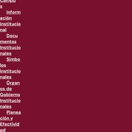
Campu
s
Inform
ación
institucio
nal
Docu
mentos
Institucio
nales
Símbo
los
institucio
nales
Órgan
os de
Gobierno
Institucio
nales
Planea
ción y
Efectivid
ad