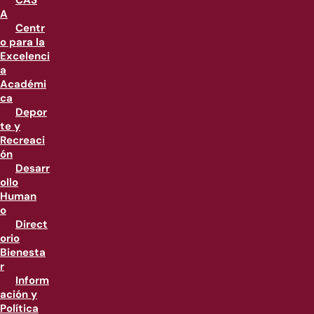
CAS
A
Centr
o para la
Excelenci
a
Académi
ca
Depor
te y
Recreaci
ón
Desarr
ollo
Human
o
Direct
orio
Bienesta
r
Inform
ación y
Política