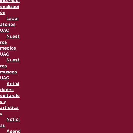
internaci
onalizaci
ón
Labor
atorios
UAO
Nuest
ros
medios
UAO
Nuest
ros
museos
UAO
Activi
dades
culturale
s y
artística
s
Notici
as
Agend