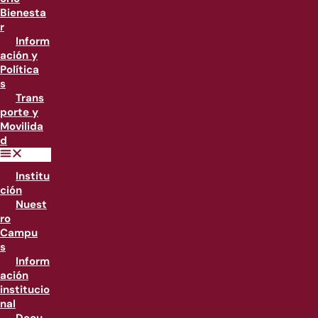
Bienesta
r
Inform
ación y
Política
s
Trans
porte y
Movilida
d
Institu
ción
Nuest
ro
Campu
s
Inform
ación
institucio
nal