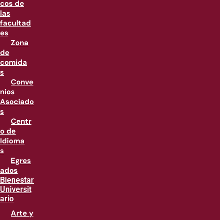
cos de
las
facultad
es
Zona
de
comida
s
Conve
nios
Asociado
s
Centr
o de
Idioma
s
Egres
ados
Bienestar
Universit
ario
Arte y