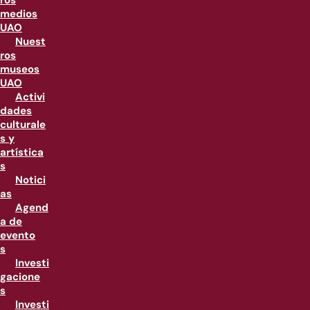
ros
medios
UAO
Nuest
ros
museos
UAO
Activi
dades
culturale
s y
artística
s
Notici
as
Agend
a de
evento
s
Investi
gacione
s
Investi