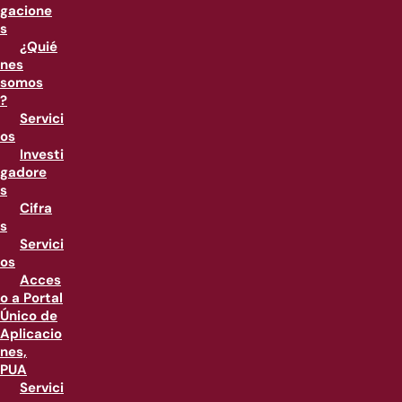
gacione
s
¿Quié
nes
somos
?
Servici
os
Investi
gadore
s
Cifra
s
Servici
os
Acces
o a Portal
Único de
Aplicacio
nes,
PUA
Servici