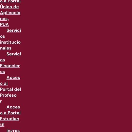
o a Portal
Único de
Aplicacio
nes,
PUA
Servici
os
institucio
nales
Servici
os
Financier
os
Acces
o al
Portal del
Profeso
r
Acces
o a Portal
Estudian
til
Ingres