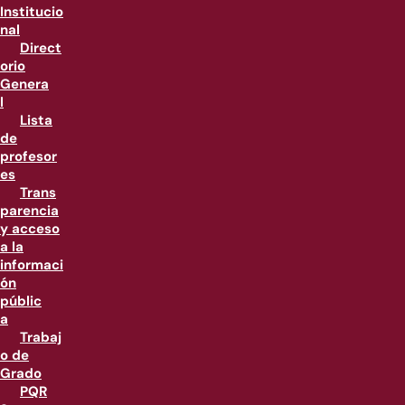
Institucio
nal
Direct
orio
Genera
l
Lista
de
profesor
es
Trans
parencia
y acceso
a la
informaci
ón
públic
a
Trabaj
o de
Grado
PQR