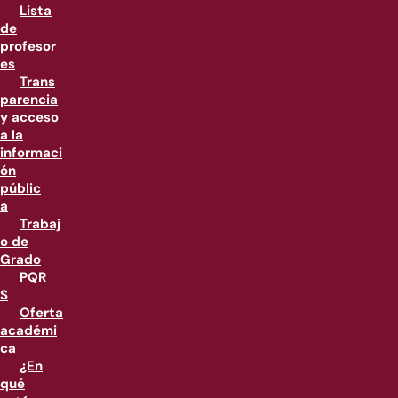
Lista
de
profesor
es
Trans
parencia
y acceso
a la
informaci
ón
públic
a
Trabaj
o de
Grado
PQR
S
Oferta
académi
ca
¿En
qué