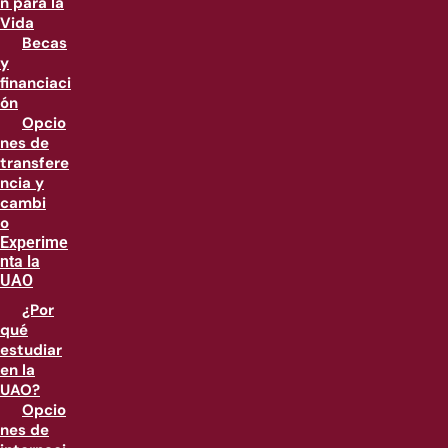
n para la
Vida
Becas
y
financiaci
ón
Opcio
nes de
transfere
ncia y
cambi
o
Experime
nta la
UAO
¿Por
qué
estudiar
en la
UAO?
Opcio
nes de