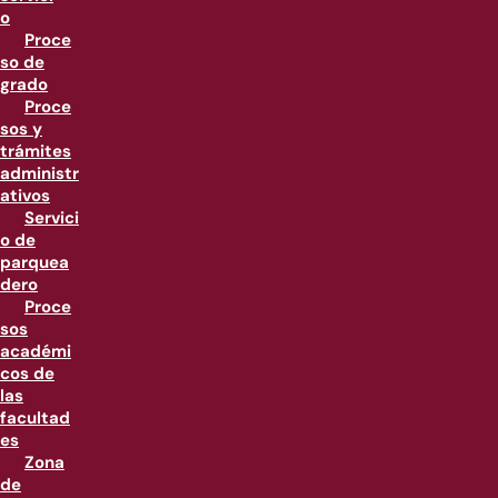
o
Proce
so de
grado
Proce
sos y
trámites
administr
ativos
Servici
o de
parquea
dero
Proce
sos
académi
cos de
las
facultad
es
Zona
de