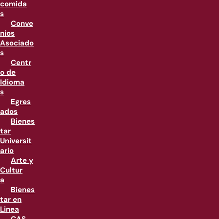
comida
s
Conve
nios
Asociado
s
Centr
o de
Idioma
s
Egres
ados
Bienes
tar
Universit
ario
Arte y
Cultur
a
Bienes
tar en
Linea