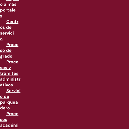
o a más
portale
s
Centr
os de
servici
o
Proce
so de
grado
Proce
sos y
trámites
administr
ativos
Servici
o de
parquea
dero
Proce
sos
académi