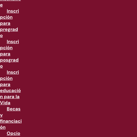
e
Inscri
pción
para
pregrad
o
Inscri
pción
para
posgrad
o
Inscri
pción
para
educació
n para la
Vida
Becas
y
financiaci
ón
Opcio