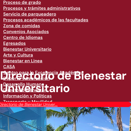
Proceso de grado
Procesos y trámites administrativos
Servicio de parqueadero
Procesos académicos de las facultades
Zona de comidas
Convenios Asociados
Centro de Idiomas
Egresados
Bienestar Universitario
Arte y Cultura
Bienestar en Linea
CASA
Directorio de Bienestar
Centro para la Excelencia Académica
Deporte y Recreación
Universitario
Desarrollo Humano
Directorio Bienestar
Información y Políticas
Transporte y Movilidad
Directorio de Bienestar Univer...