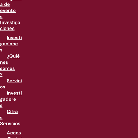
a de
evento
s
Investiga
ciones
Investi
gacione
s
¿Quié
nes
somos
?
Servici
os
Investi
gadore
s
Cifra
s
Servicios
Acces