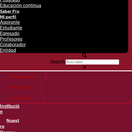
Educación continua
Saber Pro
Mi perfil
Aspirante
Estudiante
Egresado
Profesores
Colaborador
Entidad
Search
Citas financieras
Guía de matricula
Pago en línea
Institució
n
Nuest
ro