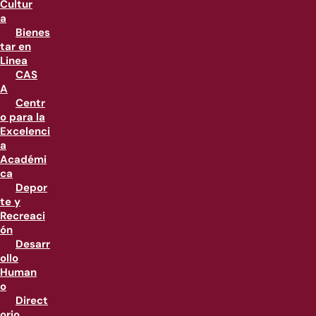
Cultur
a
Bienes
tar en
Linea
CAS
A
Centr
o para la
Excelenci
a
Académi
ca
Depor
te y
Recreaci
ón
Desarr
ollo
Human
o
Direct
orio