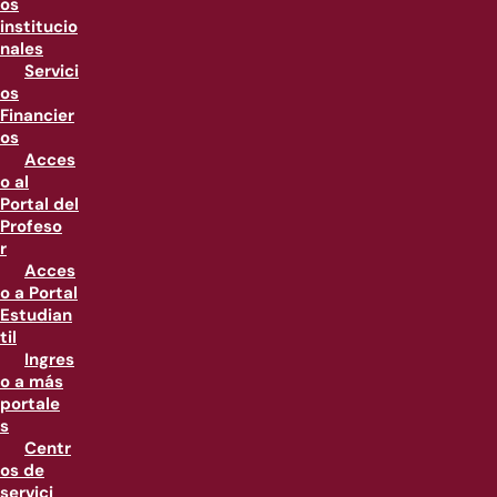
os
institucio
nales
Servici
os
Financier
os
Acces
o al
Portal del
Profeso
r
Acces
o a Portal
Estudian
til
Ingres
o a más
portale
s
Centr
os de
servici