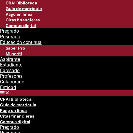
CRAI Biblioteca
Guía de matrícula
Pago en línea
Citas financieras
Campus digital
Pregrado
Posgrado
Educación continua
Saber Pro
Mi perfil
Aspirante
Estudiante
Egresado
Profesores
Colaborador
Entidad
CRAI Biblioteca
Guía de matrícula
Pago en línea
Citas financieras
Campus digital
Pregrado
Posgrado