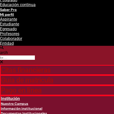
Educación continua
Saber Pro
Mi perfil
Aspirante
Estudiante
Egresado
Profesores
Colaborador
Entidad
arch
Citas financieras
Guía de matricula
Pago en línea
Institución
Nuestro Campus
Información institucional
Documentos Institucionales