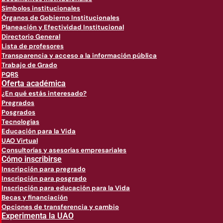
Símbolos institucionales
Órganos de Gobierno Institucionales
Planeación y Efectividad Institucional
Directorio General
Lista de profesores
Transparencia y acceso a la información pública
Trabajo de Grado
PQRS
Oferta académica
¿En qué estás interesado?
Pregrados
Posgrados
Tecnologías
Educación para la Vida
UAO Virtual
Consultorías y asesorías empresariales
Cómo inscribirse
Inscripción para pregrado
Inscripción para posgrado
Inscripción para educación para la Vida
Becas y financiación
Opciones de transferencia y cambio
Experimenta la UAO