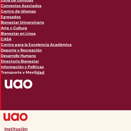
Zona de comidas
Convenios Asociados
Centro de Idiomas
Egresados
Bienestar Universitario
Arte y Cultura
Bienestar en Linea
CASA
Centro para la Excelencia Académica
Deporte y Recreación
Desarrollo Humano
Directorio Bienestar
Información y Políticas
Transporte y Movilidad
Institución