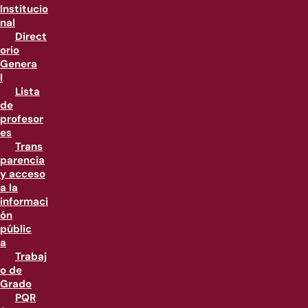
Institucio
nal
Direct
orio
Genera
l
Lista
de
profesor
es
Trans
parencia
y acceso
a la
informaci
ón
públic
a
Trabaj
o de
Grado
PQR