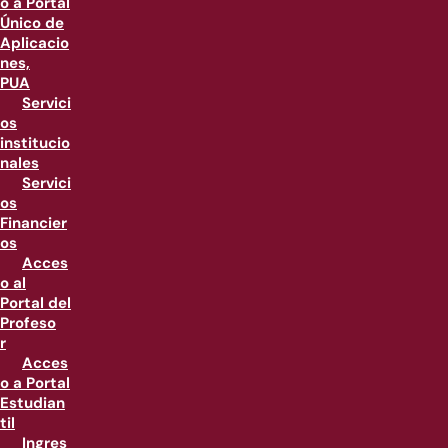
o a Portal
Único de
Aplicacio
nes,
PUA
Servici
os
institucio
nales
Servici
os
Financier
os
Acces
o al
Portal del
Profeso
r
Acces
o a Portal
Estudian
til
Ingres