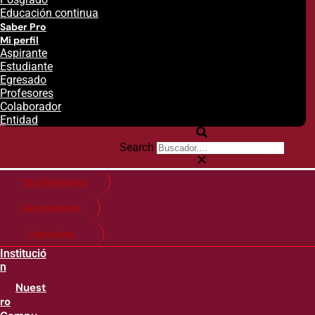
Educación continua
Saber Pro
Mi perfil
Aspirante
Estudiante
Egresado
Profesores
Colaborador
Entidad
Search
Citas financieras
Guía de matricula
Pago en línea
Institució
n
Nuest
ro