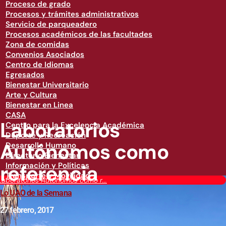
Proceso de grado
Procesos y trámites administrativos
Servicio de parqueadero
Procesos académicos de las facultades
Zona de comidas
Convenios Asociados
Centro de Idiomas
Egresados
Bienestar Universitario
Arte y Cultura
Bienestar en Linea
CASA
Laboratorios
Centro para la Excelencia Académica
Deporte y Recreación
Autónomos como
Desarrollo Humano
Directorio Bienestar
referencia
Información y Políticas
Transporte y Movilidad
Laboratorios Autónomos como r...
Lo UAO de la Semana
27 febrero, 2017