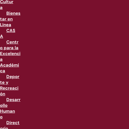
Cultur
a
Bienes
tar en
Linea
CAS
A
Centr
o para la
Excelenci
a
Académi
ca
Depor
te y
Recreaci
ón
Desarr
ollo
Human
o
Direct
orio