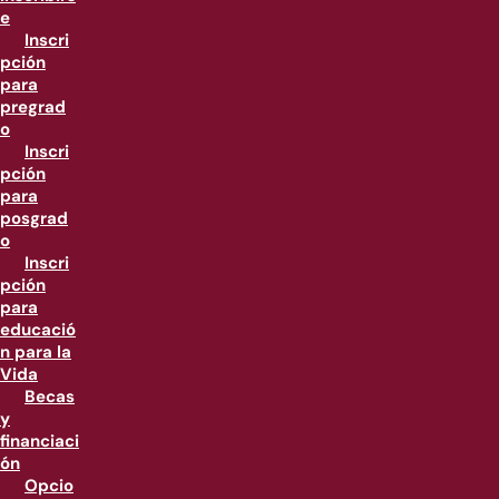
e
Inscri
pción
para
pregrad
o
Inscri
pción
para
posgrad
o
Inscri
pción
para
educació
n para la
Vida
Becas
y
financiaci
ón
Opcio