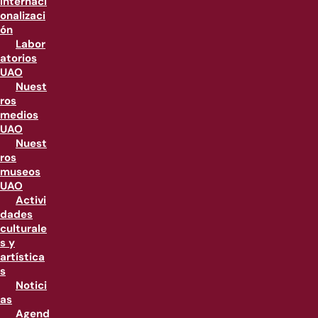
internaci
onalizaci
ón
Labor
atorios
UAO
Nuest
ros
medios
UAO
Nuest
ros
museos
UAO
Activi
dades
culturale
s y
artística
s
Notici
as
Agend