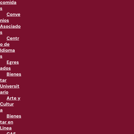
comida
s
Conve
nios
Asociado
s
Centr
o de
Idioma
s
Egres
ados
Bienes
tar
Universit
ario
Arte y
Cultur
a
Bienes
tar en
Linea