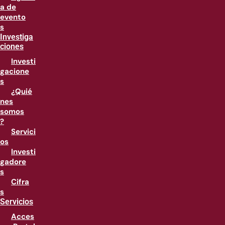
a de
evento
s
Investiga
ciones
Investi
gacione
s
¿Quié
nes
somos
?
Servici
os
Investi
gadore
s
Cifra
s
Servicios
Acces