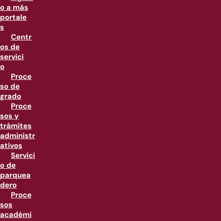
o a más
portale
s
Centr
os de
servici
o
Proce
so de
grado
Proce
sos y
trámites
administr
ativos
Servici
o de
parquea
dero
Proce
sos
académi