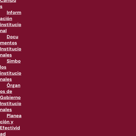
Campu
s
Inform
ación
institucio
nal
Docu
mentos
Institucio
nales
Símbo
los
institucio
nales
Órgan
os de
Gobierno
Institucio
nales
Planea
ción y
Efectivid
ad