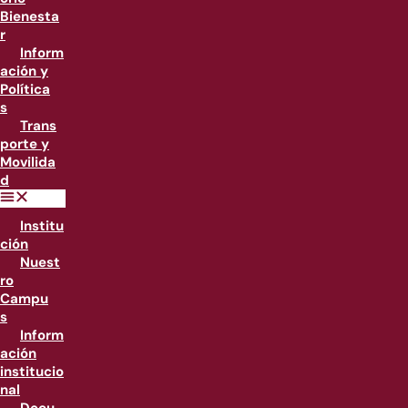
Bienesta
r
Inform
ación y
Política
s
Trans
porte y
Movilida
d
Institu
ción
Nuest
ro
Campu
s
Inform
ación
institucio
nal