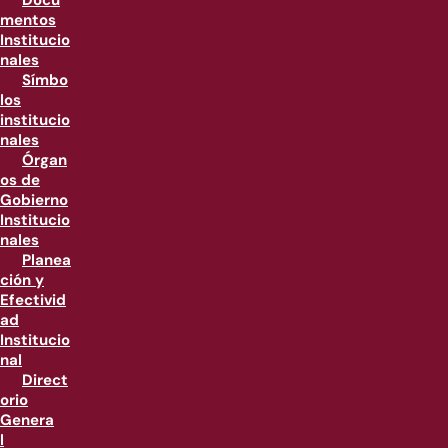
Docu
mentos
Institucio
nales
Símbo
los
institucio
nales
Órgan
os de
Gobierno
Institucio
nales
Planea
ción y
Efectivid
ad
Institucio
nal
Direct
orio
Genera
l