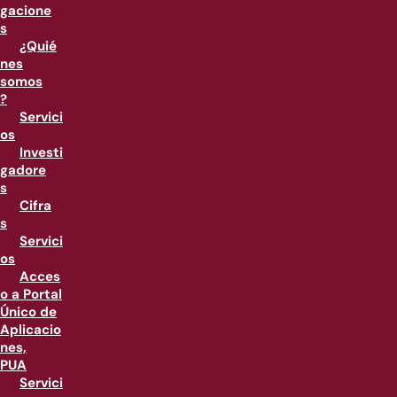
gacione
s
¿Quié
nes
somos
?
Servici
os
Investi
gadore
s
Cifra
s
Servici
os
Acces
o a Portal
Único de
Aplicacio
nes,
PUA
Servici