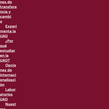
nes de
transfere
ncia y
cambi
o
Experi
menta la
UAO
¿Por
qué
estudiar
en la
UAO?
Opcio
nes de
internaci
onalizaci
ón
Labor
atorios
UAO
Nuest