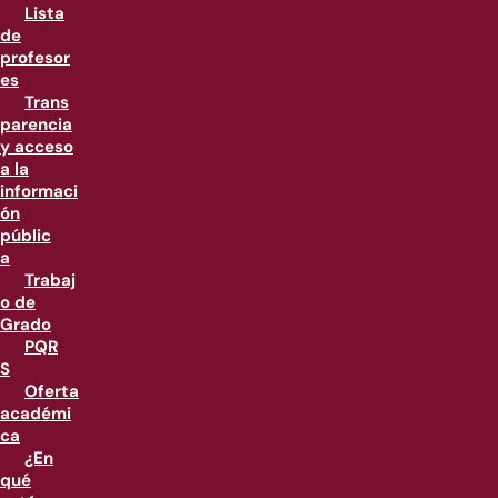
Lista
de
profesor
es
Trans
parencia
y acceso
a la
informaci
ón
públic
a
Trabaj
o de
Grado
PQR
S
Oferta
académi
ca
¿En
qué