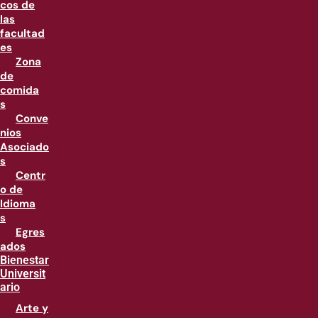
cos de
las
facultad
es
Zona
de
comida
s
Conve
nios
Asociado
s
Centr
o de
Idioma
s
Egres
ados
Bienestar
Universit
ario
Arte y