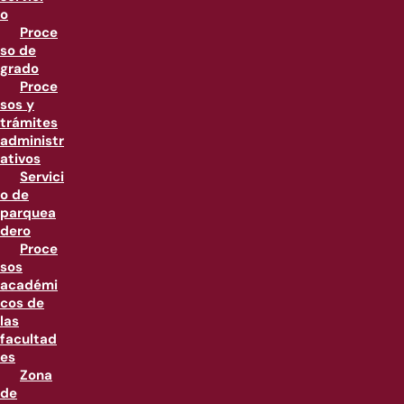
o
Proce
so de
grado
Proce
sos y
trámites
administr
ativos
Servici
o de
parquea
dero
Proce
sos
académi
cos de
las
facultad
es
Zona
de