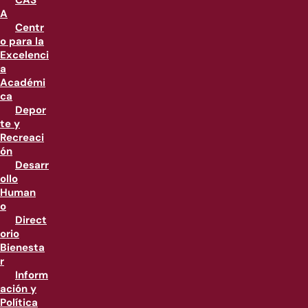
CAS
A
Centr
o para la
Excelenci
a
Académi
ca
Depor
te y
Recreaci
ón
Desarr
ollo
Human
o
Direct
orio
Bienesta
r
Inform
ación y
Política