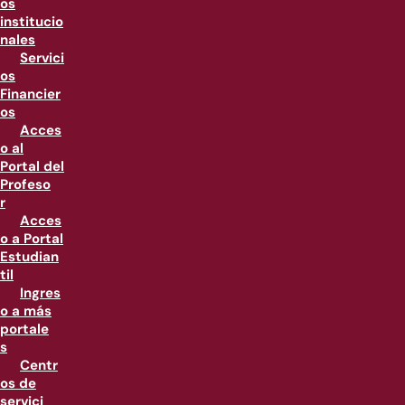
os
institucio
nales
Servici
os
Financier
os
Acces
o al
Portal del
Profeso
r
Acces
o a Portal
Estudian
til
Ingres
o a más
portale
s
Centr
os de
servici