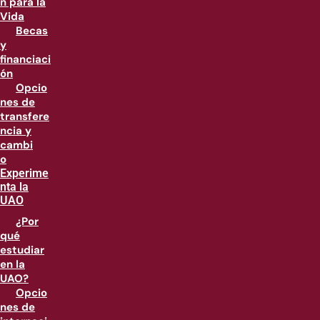
n para la
Vida
Becas
y
financiaci
ón
Opcio
nes de
transfere
ncia y
cambi
o
Experime
nta la
UAO
¿Por
qué
estudiar
en la
UAO?
Opcio
nes de