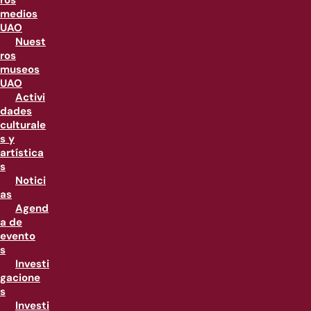
ros
medios
UAO
Nuest
ros
museos
UAO
Activi
dades
culturale
s y
artística
s
Notici
as
Agend
a de
evento
s
Investi
gacione
s
Investi