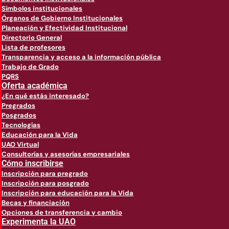
Símbolos institucionales
Órganos de Gobierno Institucionales
Planeación y Efectividad Institucional
Directorio General
Lista de profesores
Transparencia y acceso a la información pública
Trabajo de Grado
PQRS
Oferta académica
¿En qué estás interesado?
Pregrados
Posgrados
Tecnologías
Educación para la Vida
UAO Virtual
Consultorías y asesorías empresariales
Cómo inscribirse
Inscripción para pregrado
Inscripción para posgrado
Inscripción para educación para la Vida
Becas y financiación
Opciones de transferencia y cambio
Experimenta la UAO