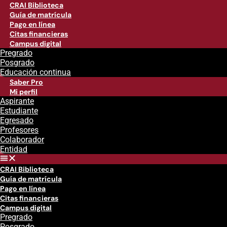
CRAI Biblioteca
Guía de matrícula
Pago en línea
Citas financieras
Campus digital
Pregrado
Posgrado
Educación continua
Saber Pro
Mi perfil
Aspirante
Estudiante
Egresado
Profesores
Colaborador
Entidad
CRAI Biblioteca
Guía de matrícula
Pago en línea
Citas financieras
Campus digital
Pregrado
Posgrado