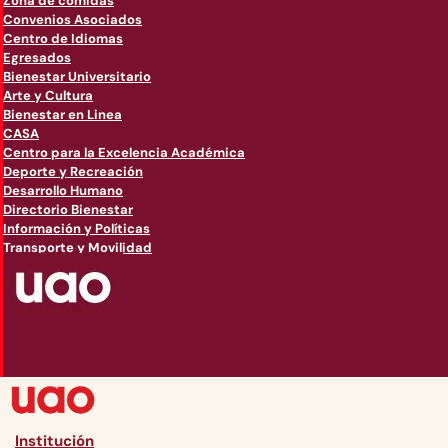
Zona de comidas
Convenios Asociados
Centro de Idiomas
Egresados
Bienestar Universitario
Arte y Cultura
Bienestar en Linea
CASA
Centro para la Excelencia Académica
Deporte y Recreación
Desarrollo Humano
Directorio Bienestar
Información y Políticas
Transporte y Movilidad
Institución