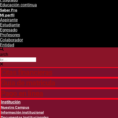
Educación continua
Saber Pro
Mi perfil
Aspirante
Estudiante
Egresado
Profesores
Colaborador
Entidad
arch
Citas financieras
Guía de matricula
Pago en línea
Institución
Nuestro Campus
Información institucional
Documentos Institucionales