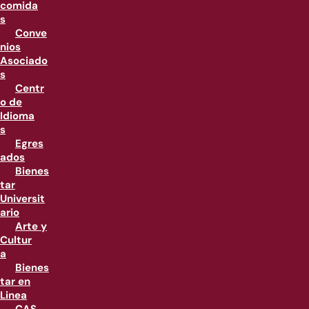
comida
s
Conve
nios
Asociado
s
Centr
o de
Idioma
s
Egres
ados
Bienes
tar
Universit
ario
Arte y
Cultur
a
Bienes
tar en
Linea