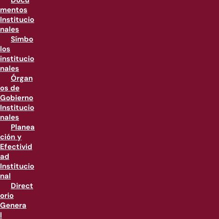
Docu
mentos
Institucio
nales
Símbo
los
institucio
nales
Órgan
os de
Gobierno
Institucio
nales
Planea
ción y
Efectivid
ad
Institucio
nal
Direct
orio
Genera
l