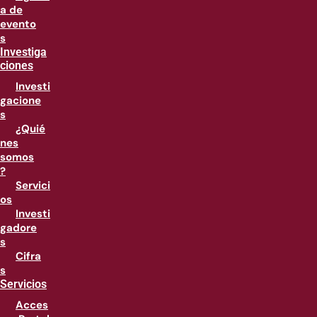
a de
evento
s
Investiga
ciones
Investi
gacione
s
¿Quié
nes
somos
?
Servici
os
Investi
gadore
s
Cifra
s
Servicios
Acces