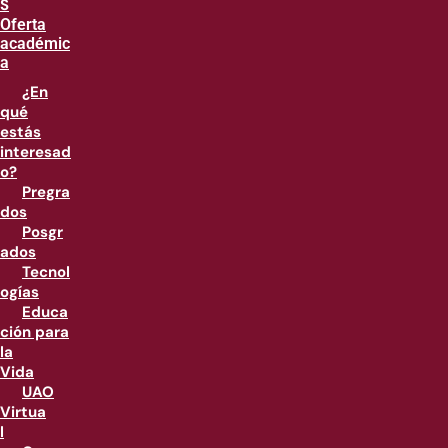
S
Oferta
académic
a
¿En
qué
estás
interesad
o?
Pregra
dos
Posgr
ados
Tecnol
ogías
Educa
ción para
la
Vida
UAO
Virtua
l