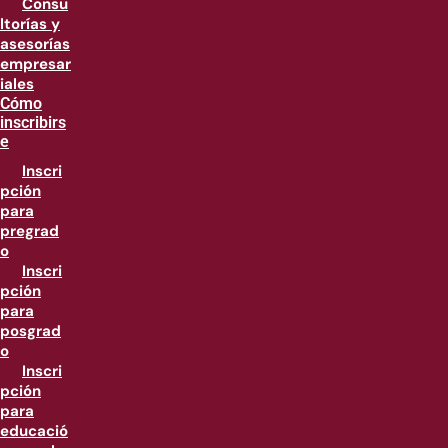
Consu
ltorías y
asesorías
empresar
iales
Cómo
inscribirs
e
Inscri
pción
para
pregrad
o
Inscri
pción
para
posgrad
o
Inscri
pción
para
educació