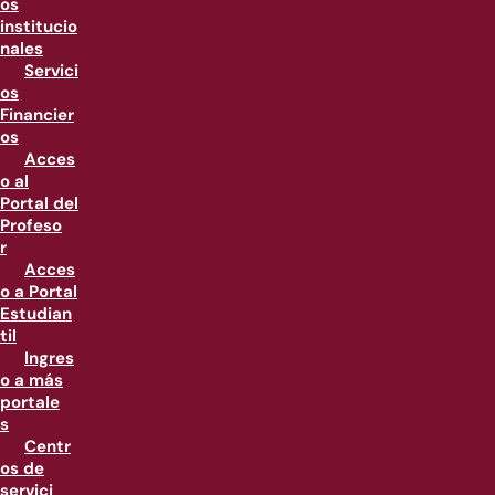
os
institucio
nales
Servici
os
Financier
os
Acces
o al
Portal del
Profeso
r
Acces
o a Portal
Estudian
til
Ingres
o a más
portale
s
Centr
os de
servici