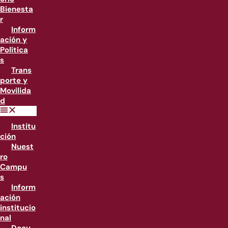
Bienesta
r
Inform
ación y
Política
s
Trans
porte y
Movilida
d
Institu
ción
Nuest
ro
Campu
s
Inform
ación
institucio
nal