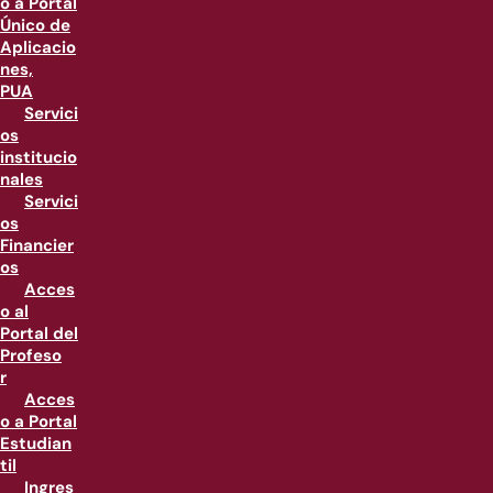
o a Portal
Único de
Aplicacio
nes,
PUA
Servici
os
institucio
nales
Servici
os
Financier
os
Acces
o al
Portal del
Profeso
r
Acces
o a Portal
Estudian
til
Ingres