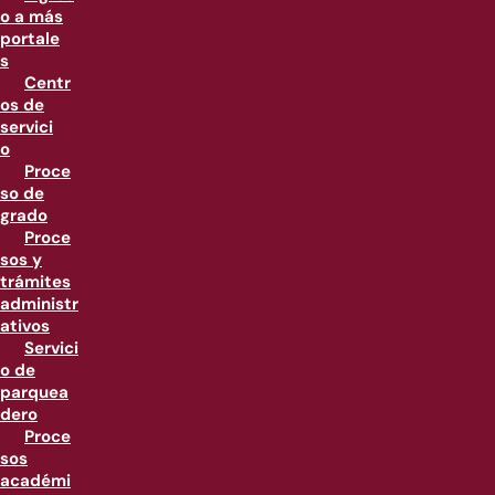
o a más
portale
s
Centr
os de
servici
o
Proce
so de
grado
Proce
sos y
trámites
administr
ativos
Servici
o de
parquea
dero
Proce
sos
académi