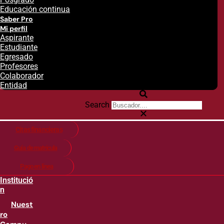
Educación continua
Saber Pro
Mi perfil
Aspirante
Estudiante
Egresado
Profesores
Colaborador
Entidad
Search
Citas financieras
Guía de matricula
Pago en línea
Institució
n
Nuest
ro