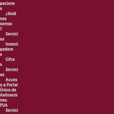
gacione
s
¿Quié
nes
somos
?
Servici
os
Investi
gadore
s
Cifra
s
Servici
os
Acces
o a Portal
Único de
Aplicacio
nes,
PUA
Servici