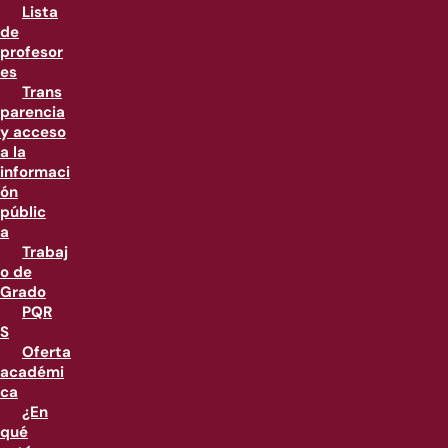
Lista
de
profesor
es
Trans
parencia
y acceso
a la
informaci
ón
públic
a
Trabaj
o de
Grado
PQR
S
Oferta
académi
ca
¿En
qué