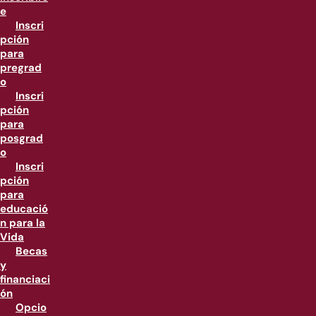
e
Inscri
pción
para
pregrad
o
Inscri
pción
para
posgrad
o
Inscri
pción
para
educació
n para la
Vida
Becas
y
financiaci
ón
Opcio