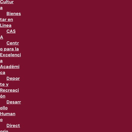
Cultur
a
Bienes
tar en
Linea
CAS
A
Centr
o para la
Excelenci
a
Académi
ca
Depor
te y
Recreaci
ón
Desarr
ollo
Human
o
Direct
orio