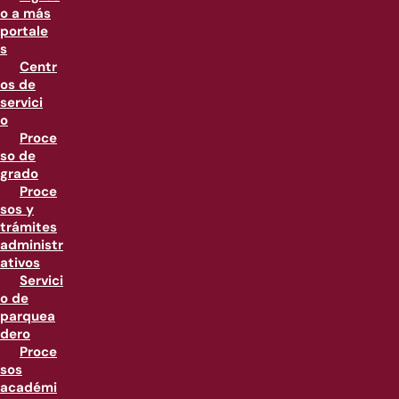
o a más
portale
s
Centr
os de
servici
o
Proce
so de
grado
Proce
sos y
trámites
administr
ativos
Servici
o de
parquea
dero
Proce
sos
académi