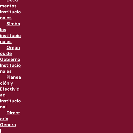
Docu
mentos
Institucio
nales
Símbo
los
institucio
nales
Órgan
os de
Gobierno
Institucio
nales
Planea
ción y
Efectivid
ad
Institucio
nal
Direct
orio
Genera
l