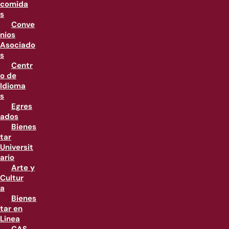
comida
s
Conve
nios
Asociado
s
Centr
o de
Idioma
s
Egres
ados
Bienes
tar
Universit
ario
Arte y
Cultur
a
Bienes
tar en
Linea