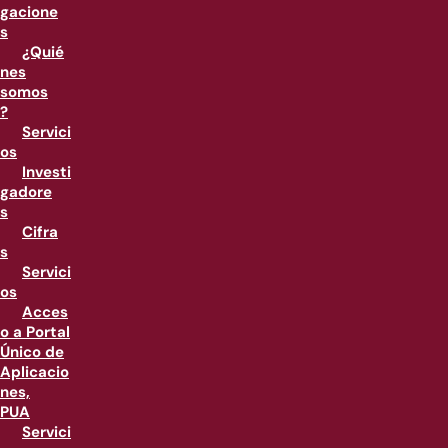
gacione
s
¿Quié
nes
somos
?
Servici
os
Investi
gadore
s
Cifra
s
Servici
os
Acces
o a Portal
Único de
Aplicacio
nes,
PUA
Servici