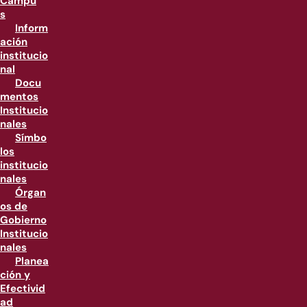
Campu
s
Inform
ación
institucio
nal
Docu
mentos
Institucio
nales
Símbo
los
institucio
nales
Órgan
os de
Gobierno
Institucio
nales
Planea
ción y
Efectivid
ad