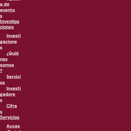
a de
evento
s
Investiga
ciones
Investi
gacione
s
¿Quié
nes
somos
?
Servici
os
Investi
gadore
s
Cifra
s
Servicios
Acces