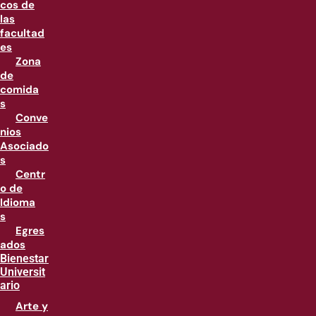
cos de
las
facultad
es
Zona
de
comida
s
Conve
nios
Asociado
s
Centr
o de
Idioma
s
Egres
ados
Bienestar
Universit
ario
Arte y