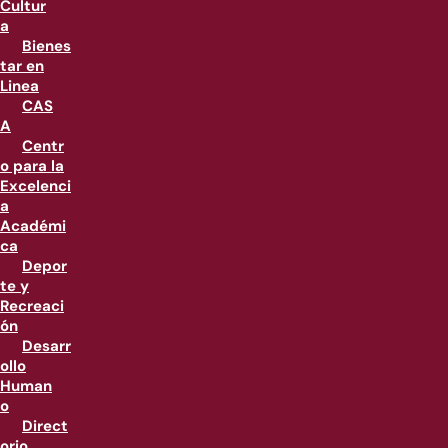
Cultur
a
Bienes
tar en
Linea
CAS
A
Centr
o para la
Excelenci
a
Académi
ca
Depor
te y
Recreaci
ón
Desarr
ollo
Human
o
Direct
orio