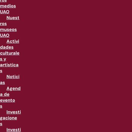
ros
medios
UAO
Nuest
ros
museos
UAO
Activi
dades
culturale
s y
artística
s
Notici
as
Agend
a de
evento
s
Investi
gacione
s
Investi