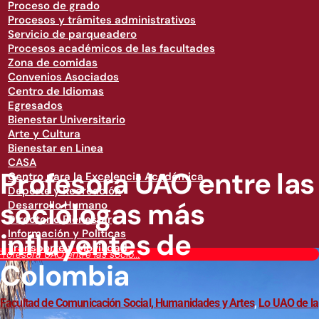
Proceso de grado
Procesos y trámites administrativos
Servicio de parqueadero
Procesos académicos de las facultades
Zona de comidas
Convenios Asociados
Centro de Idiomas
Egresados
Bienestar Universitario
Arte y Cultura
Bienestar en Linea
CASA
Profesora UAO entre las
Centro para la Excelencia Académica
Deporte y Recreación
sociólogas más
Desarrollo Humano
Directorio Bienestar
influyentes de
Información y Políticas
Transporte y Movilidad
Profesora UAO entre las soció...
Colombia
Facultad de Comunicación Social, Humanidades y Artes
,
Lo UAO de la