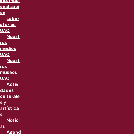
internaci
onalizaci
ón
Labor
atorios
UAO
Nuest
ros
medios
UAO
Nuest
ros
museos
UAO
Activi
dades
culturale
s y
artística
s
Notici
as
Agend