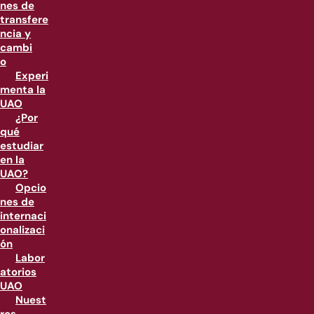
nes de
transfere
ncia y
cambi
o
Experi
menta la
UAO
¿Por
qué
estudiar
en la
UAO?
Opcio
nes de
internaci
onalizaci
ón
Labor
atorios
UAO
Nuest