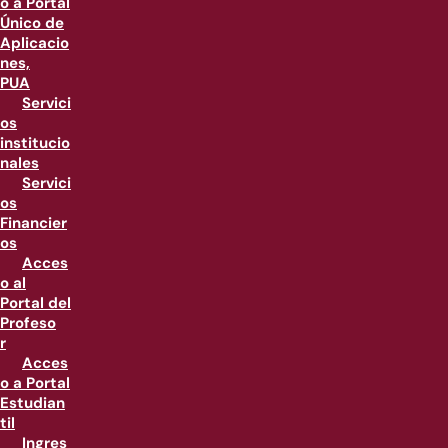
o a Portal
Único de
Aplicacio
nes,
PUA
Servici
os
institucio
nales
Servici
os
Financier
os
Acces
o al
Portal del
Profeso
r
Acces
o a Portal
Estudian
til
Ingres