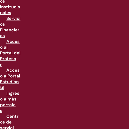
os
institucio
nales
Servici
os
Financier
os
Acces
o al
Portal del
Profeso
r
Acces
o a Portal
Estudian
til
Ingres
o a más
portale
s
Centr
os de
servici