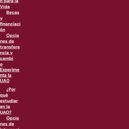
n para la
Vida
Becas
y
financiaci
ón
Opcio
nes de
transfere
ncia y
cambi
o
Experime
nta la
UAO
¿Por
qué
estudiar
en la
UAO?
Opcio
nes de