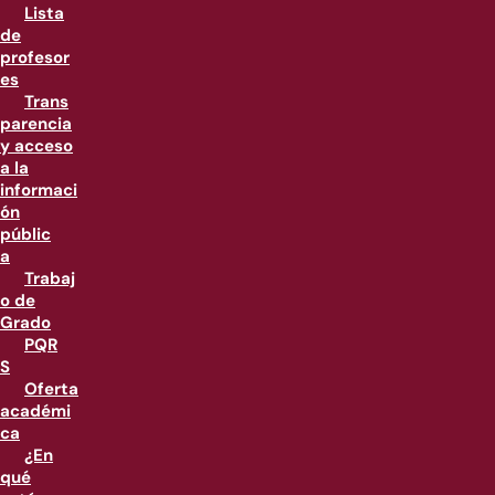
Lista
de
profesor
es
Trans
parencia
y acceso
a la
informaci
ón
públic
a
Trabaj
o de
Grado
PQR
S
Oferta
académi
ca
¿En
qué