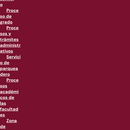
o
Proce
so de
grado
Proce
sos y
trámites
administr
ativos
Servici
o de
parquea
dero
Proce
sos
académi
cos de
las
facultad
es
Zona
de