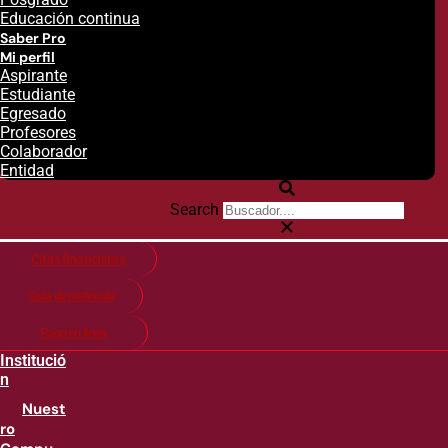
Educación continua
Saber Pro
Mi perfil
Aspirante
Estudiante
Egresado
Profesores
Colaborador
Entidad
Search
Citas financieras
Guía de matricula
Pago en línea
Institució
n
Nuest
ro