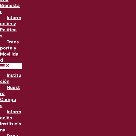
Bienesta
r
Inform
ación y
Política
s
Trans
porte y
Movilida
d
Institu
ción
Nuest
ro
Campu
s
Inform
ación
institucio
nal