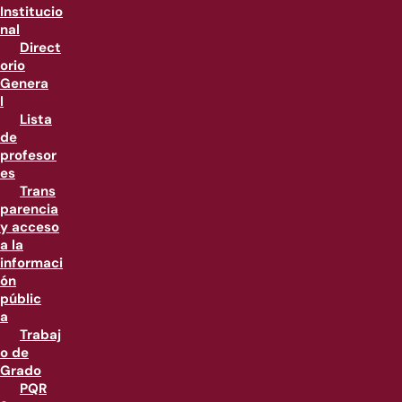
Institucio
nal
Direct
orio
Genera
l
Lista
de
profesor
es
Trans
parencia
y acceso
a la
informaci
ón
públic
a
Trabaj
o de
Grado
PQR