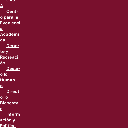
CAS
A
Centr
o para la
Excelenci
a
Académi
ca
Depor
te y
Recreaci
ón
Desarr
ollo
Human
o
Direct
orio
Bienesta
r
Inform
ación y
Política