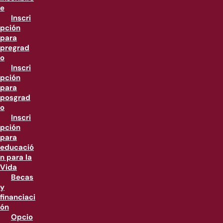
e
Inscri
pción
para
pregrad
o
Inscri
pción
para
posgrad
o
Inscri
pción
para
educació
n para la
Vida
Becas
y
financiaci
ón
Opcio