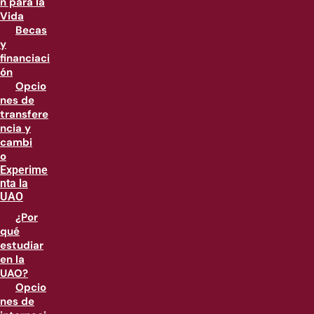
n para la
Vida
Becas
y
financiaci
ón
Opcio
nes de
transfere
ncia y
cambi
o
Experime
nta la
UAO
¿Por
qué
estudiar
en la
UAO?
Opcio
nes de