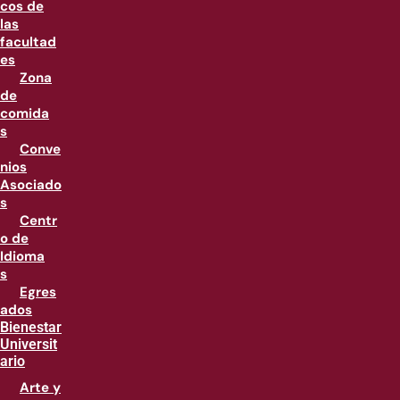
cos de
las
facultad
es
Zona
de
comida
s
Conve
nios
Asociado
s
Centr
o de
Idioma
s
Egres
ados
Bienestar
Universit
ario
Arte y