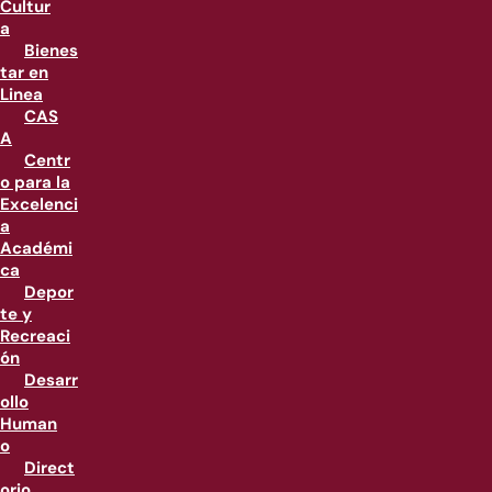
Cultur
a
Bienes
tar en
Linea
CAS
A
Centr
o para la
Excelenci
a
Académi
ca
Depor
te y
Recreaci
ón
Desarr
ollo
Human
o
Direct
orio