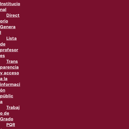
Institucio
nal
Direct
orio
Genera
l
Lista
de
profesor
es
Trans
parencia
y acceso
a la
informaci
ón
públic
a
Trabaj
o de
Grado
PQR