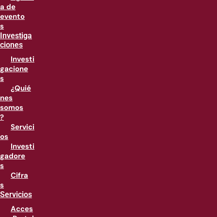
a de
evento
s
Investiga
ciones
Investi
gacione
s
¿Quié
nes
somos
?
Servici
os
Investi
gadore
s
Cifra
s
Servicios
Acces