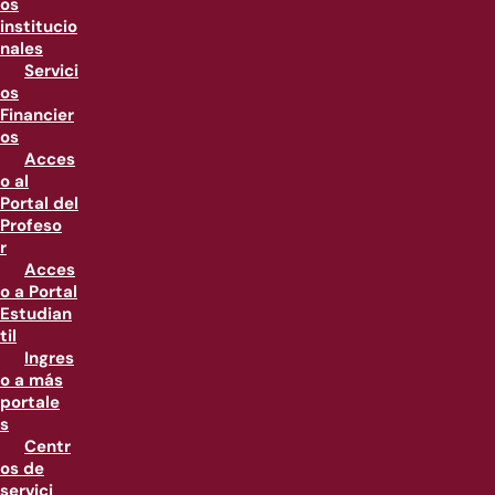
os
institucio
nales
Servici
os
Financier
os
Acces
o al
Portal del
Profeso
r
Acces
o a Portal
Estudian
til
Ingres
o a más
portale
s
Centr
os de
servici