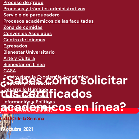
Proceso de grado
Procesos y trámites administrativos
Servicio de parqueadero
Procesos académicos de las facultades
Zona de comidas
Convenios Asociados
Centro de Idiomas
Egresados
Bienestar Universitario
Arte y Cultura
Bienestar en Linea
CASA
¿Sabes cómo solicitar
Centro para la Excelencia Académica
Deporte y Recreación
tus certificados
Desarrollo Humano
Directorio Bienestar
académicos en línea?
Información y Políticas
Transporte y Movilidad
¿Sabes cómo solicitar tus ce...
Lo UAO de la Semana
19 octubre, 2021