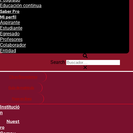
Educación continua
Saber Pro
Mi perfil
Aspirante
Estudiante
Egresado
Profesores
Colaborador
Entidad
Search
Citas financieras
Guía de matricula
Pago en línea
Institució
n
Nuest
ro