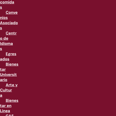
comida
s
Conve
nios
Asociado
s
Centr
o de
Idioma
s
Egres
ados
Bienes
tar
Universit
ario
Arte y
Cultur
a
Bienes
tar en
Linea