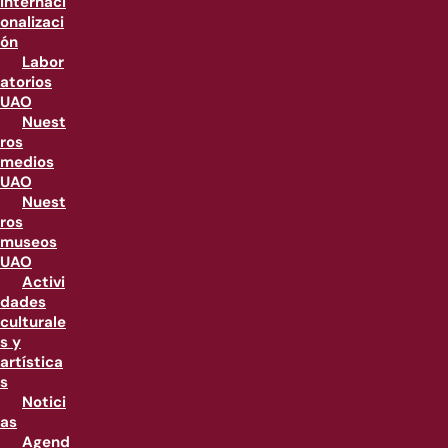
internaci
onalizaci
ón
Labor
atorios
UAO
Nuest
ros
medios
UAO
Nuest
ros
museos
UAO
Activi
dades
culturale
s y
artística
s
Notici
as
Agend