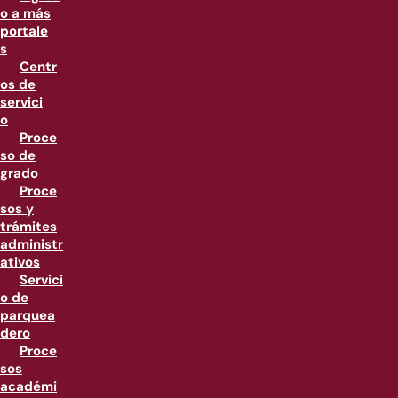
o a más
portale
s
Centr
os de
servici
o
Proce
so de
grado
Proce
sos y
trámites
administr
ativos
Servici
o de
parquea
dero
Proce
sos
académi