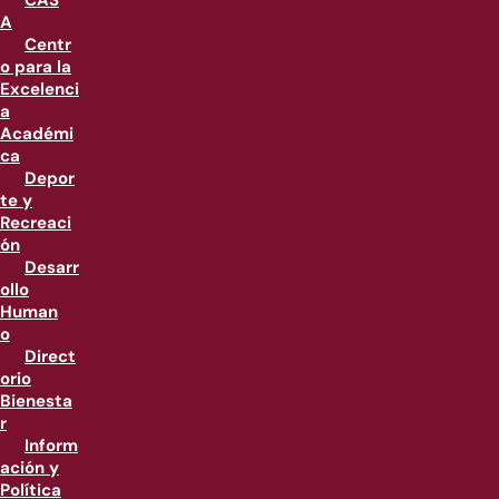
CAS
A
Centr
o para la
Excelenci
a
Académi
ca
Depor
te y
Recreaci
ón
Desarr
ollo
Human
o
Direct
orio
Bienesta
r
Inform
ación y
Política