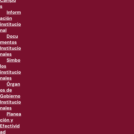
Campu
s
Inform
ación
institucio
nal
Docu
mentos
Institucio
nales
Símbo
los
institucio
nales
Órgan
os de
Gobierno
Institucio
nales
Planea
ción y
Efectivid
ad