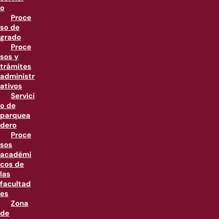
o
Proce
so de
grado
Proce
sos y
trámites
administr
ativos
Servici
o de
parquea
dero
Proce
sos
académi
cos de
las
facultad
es
Zona
de