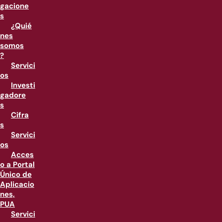
gacione
s
¿Quié
nes
somos
?
Servici
os
Investi
gadore
s
Cifra
s
Servici
os
Acces
o a Portal
Único de
Aplicacio
nes,
PUA
Servici