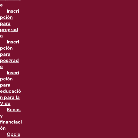
e
Inscri
pción
para
pregrad
o
Inscri
pción
para
posgrad
o
Inscri
pción
para
educació
n para la
Vida
Becas
y
financiaci
ón
Opcio