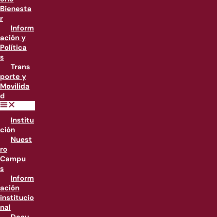
Bienesta
r
Inform
ación y
Política
s
Trans
porte y
Movilida
d
Institu
ción
Nuest
ro
Campu
s
Inform
ación
institucio
nal