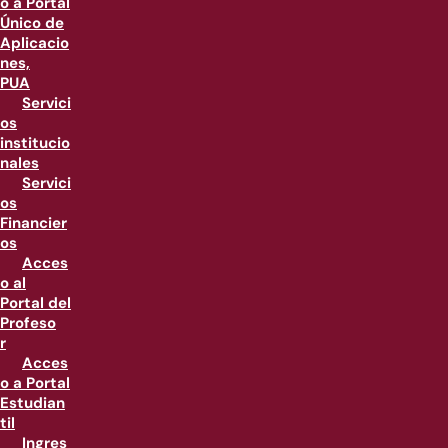
o a Portal
Único de
Aplicacio
nes,
PUA
Servici
os
institucio
nales
Servici
os
Financier
os
Acces
o al
Portal del
Profeso
r
Acces
o a Portal
Estudian
til
Ingres