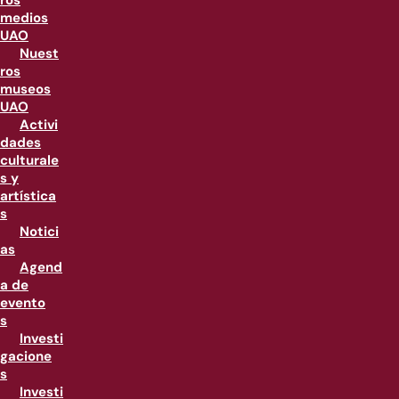
ros
medios
UAO
Nuest
ros
museos
UAO
Activi
dades
culturale
s y
artística
s
Notici
as
Agend
a de
evento
s
Investi
gacione
s
Investi