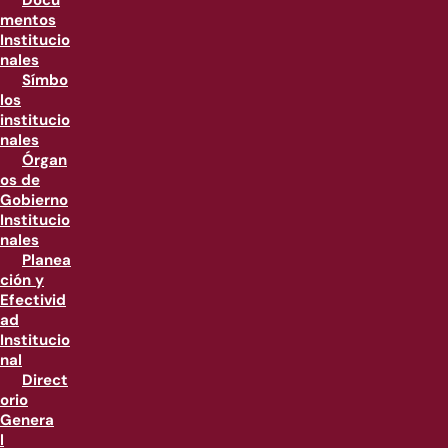
Docu
mentos
Institucio
nales
Símbo
los
institucio
nales
Órgan
os de
Gobierno
Institucio
nales
Planea
ción y
Efectivid
ad
Institucio
nal
Direct
orio
Genera
l