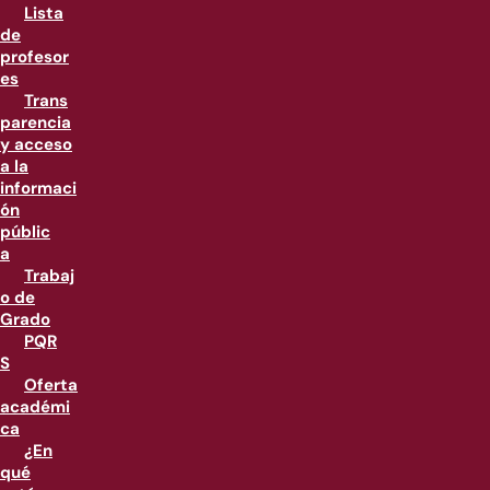
Lista
de
profesor
es
Trans
parencia
y acceso
a la
informaci
ón
públic
a
Trabaj
o de
Grado
PQR
S
Oferta
académi
ca
¿En
qué