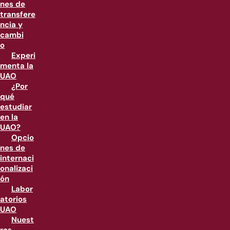
nes de
transfere
ncia y
cambi
o
Experi
menta la
UAO
¿Por
qué
estudiar
en la
UAO?
Opcio
nes de
internaci
onalizaci
ón
Labor
atorios
UAO
Nuest