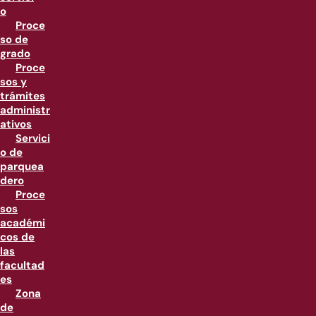
o
Proce
so de
grado
Proce
sos y
trámites
administr
ativos
Servici
o de
parquea
dero
Proce
sos
académi
cos de
las
facultad
es
Zona
de