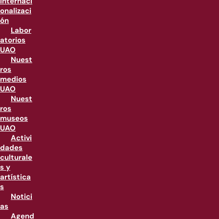
internaci
onalizaci
ón
Labor
atorios
UAO
Nuest
ros
medios
UAO
Nuest
ros
museos
UAO
Activi
dades
culturale
s y
artística
s
Notici
as
Agend