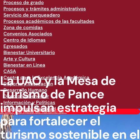
Proceso de grado
Procesos y trámites administrativos
Servicio de parqueadero
Procesos académicos de las facultades
Zona de comidas
Convenios Asociados
Centro de Idiomas
Egresados
Bienestar Universitario
Arte y Cultura
Bienestar en Linea
CASA
La UAO y la Mesa de
Centro para la Excelencia Académica
Deporte y Recreación
Turismo de Pance
Desarrollo Humano
Directorio Bienestar
impulsan estrategia
Información y Políticas
Transporte y Movilidad
La UAO y la Mesa de Turismo de...
para fortalecer el
turismo sostenible en el