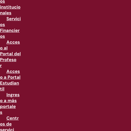
os
institucio
nales
Servici
os
Financier
os
Acces
o al
Portal del
Profeso
r
Acces
o a Portal
Estudian
til
Ingres
o a más
portale
s
Centr
os de
servici