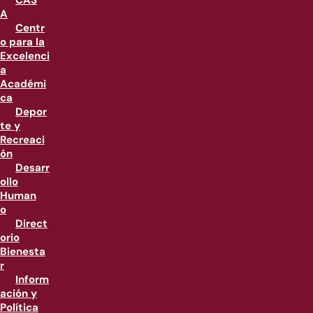
CAS
A
Centr
o para la
Excelenci
a
Académi
ca
Depor
te y
Recreaci
ón
Desarr
ollo
Human
o
Direct
orio
Bienesta
r
Inform
ación y
Política