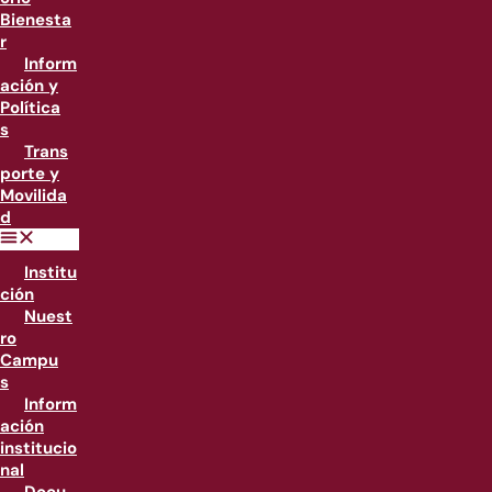
Bienesta
r
Inform
ación y
Política
s
Trans
porte y
Movilida
d
Institu
ción
Nuest
ro
Campu
s
Inform
ación
institucio
nal