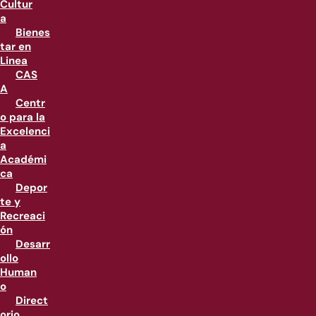
Cultur
a
Bienes
tar en
Linea
CAS
A
Centr
o para la
Excelenci
a
Académi
ca
Depor
te y
Recreaci
ón
Desarr
ollo
Human
o
Direct
orio