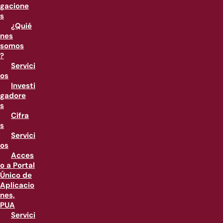
gacione
s
¿Quié
nes
somos
?
Servici
os
Investi
gadore
s
Cifra
s
Servici
os
Acces
o a Portal
Único de
Aplicacio
nes,
PUA
Servici