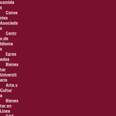
comida
s
Conve
nios
Asociado
s
Centr
o de
Idioma
s
Egres
ados
Bienes
tar
Universit
ario
Arte y
Cultur
a
Bienes
tar en
Linea