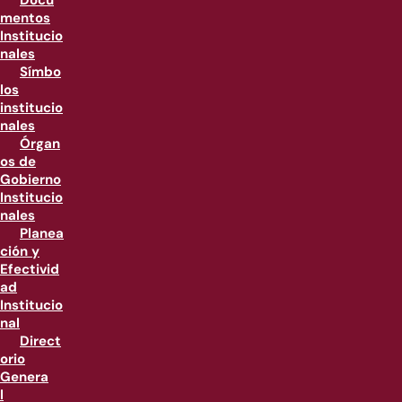
Docu
mentos
Institucio
nales
Símbo
los
institucio
nales
Órgan
os de
Gobierno
Institucio
nales
Planea
ción y
Efectivid
ad
Institucio
nal
Direct
orio
Genera
l