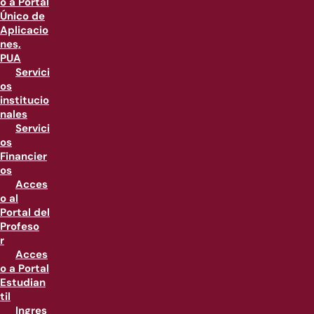
o a Portal
Único de
Aplicacio
nes,
PUA
Servici
os
institucio
nales
Servici
os
Financier
os
Acces
o al
Portal del
Profeso
r
Acces
o a Portal
Estudian
til
Ingres