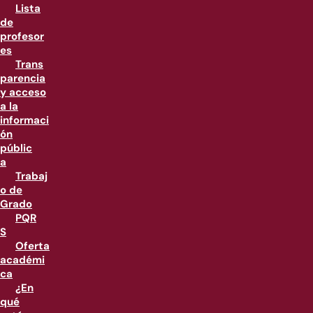
Lista
de
profesor
es
Trans
parencia
y acceso
a la
informaci
ón
públic
a
Trabaj
o de
Grado
PQR
S
Oferta
académi
ca
¿En
qué