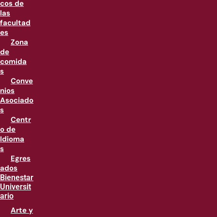
cos de
las
facultad
es
Zona
de
comida
s
Conve
nios
Asociado
s
Centr
o de
Idioma
s
Egres
ados
Bienestar
Universit
ario
Arte y