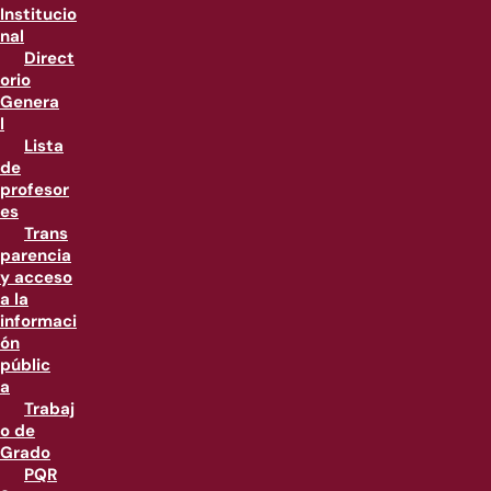
Institucio
nal
Direct
orio
Genera
l
Lista
de
profesor
es
Trans
parencia
y acceso
a la
informaci
ón
públic
a
Trabaj
o de
Grado
PQR