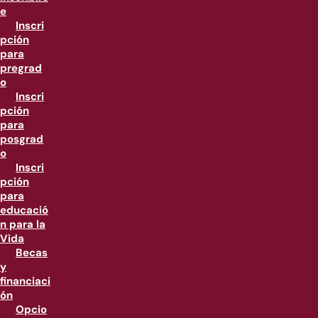
e
Inscri
pción
para
pregrad
o
Inscri
pción
para
posgrad
o
Inscri
pción
para
educació
n para la
Vida
Becas
y
financiaci
ón
Opcio