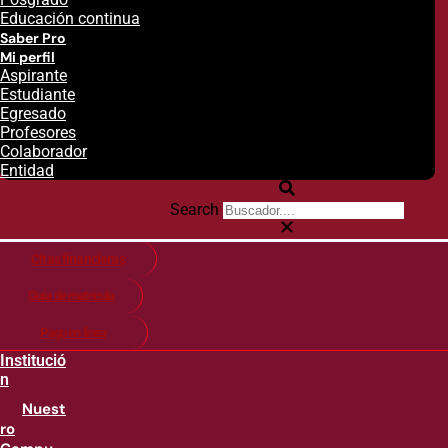
Educación continua
Saber Pro
Mi perfil
Aspirante
Estudiante
Egresado
Profesores
Colaborador
Entidad
Search
Citas financieras
Guía de matricula
Pago en línea
Institució
n
Nuest
ro