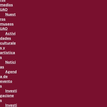
ros
medios
UAO
Nuest
ros
museos
UAO
Activi
dades
culturale
s y
artística
s
Notici
as
Agend
a de
evento
s
Investi
gacione
s
Investi