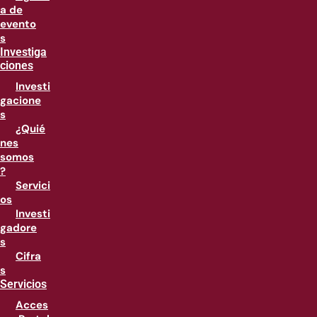
a de
evento
s
Investiga
ciones
Investi
gacione
s
¿Quié
nes
somos
?
Servici
os
Investi
gadore
s
Cifra
s
Servicios
Acces