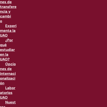
nes de
transfere
ncia y
cambi
o
Experi
menta la
UAO
¿Por
qué
estudiar
en la
UAO?
Opcio
nes de
internaci
onalizaci
ón
Labor
atorios
UAO
Nuest