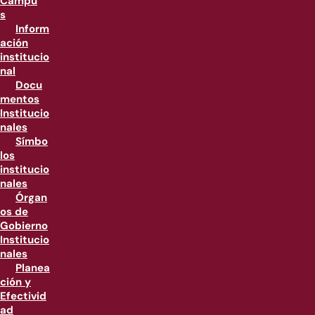
Campu
s
Inform
ación
institucio
nal
Docu
mentos
Institucio
nales
Símbo
los
institucio
nales
Órgan
os de
Gobierno
Institucio
nales
Planea
ción y
Efectivid
ad