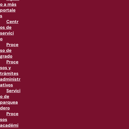
o a más
portale
s
Centr
os de
servici
o
Proce
so de
grado
Proce
sos y
trámites
administr
ativos
Servici
o de
parquea
dero
Proce
sos
académi