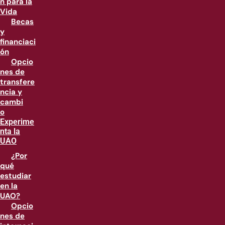
n para la
Vida
Becas
y
financiaci
ón
Opcio
nes de
transfere
ncia y
cambi
o
Experime
nta la
UAO
¿Por
qué
estudiar
en la
UAO?
Opcio
nes de