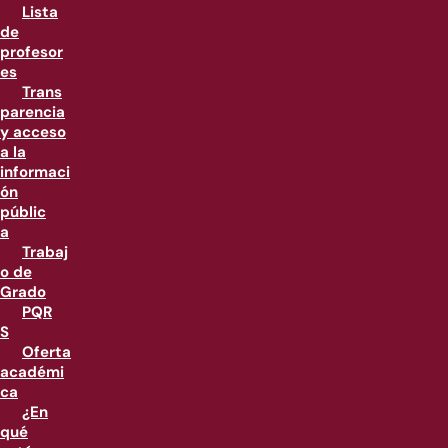
Lista
de
profesor
es
Trans
parencia
y acceso
a la
informaci
ón
públic
a
Trabaj
o de
Grado
PQR
S
Oferta
académi
ca
¿En
qué