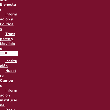
Bienesta
r
Inform
ación y
Política
s
Trans
porte y
Movilida
d
Institu
ción
Nuest
ro
Campu
s
Inform
ación
institucio
nal