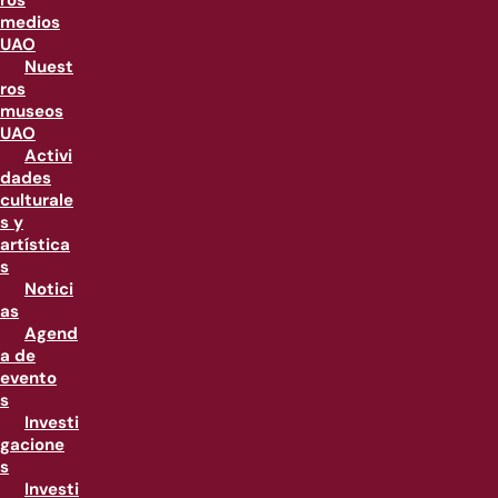
ros
medios
UAO
Nuest
ros
museos
UAO
Activi
dades
culturale
s y
artística
s
Notici
as
Agend
a de
evento
s
Investi
gacione
s
Investi