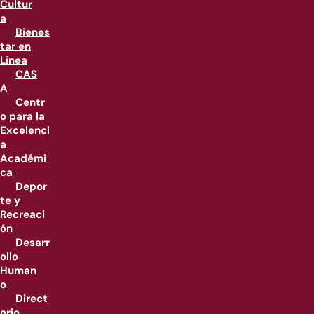
Cultur
a
Bienes
tar en
Linea
CAS
A
Centr
o para la
Excelenci
a
Académi
ca
Depor
te y
Recreaci
ón
Desarr
ollo
Human
o
Direct
orio