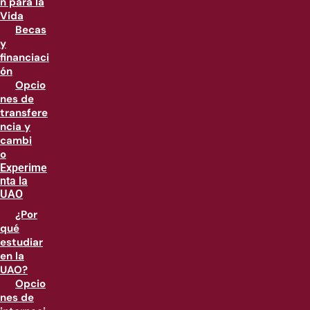
n para la
Vida
Becas
y
financiaci
ón
Opcio
nes de
transfere
ncia y
cambi
o
Experime
nta la
UAO
¿Por
qué
estudiar
en la
UAO?
Opcio
nes de