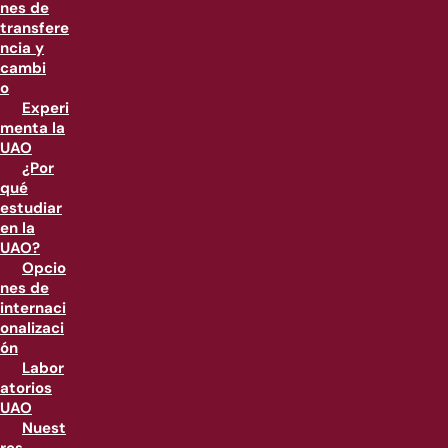
nes de
transfere
ncia y
cambi
o
Experi
menta la
UAO
¿Por
qué
estudiar
en la
UAO?
Opcio
nes de
internaci
onalizaci
ón
Labor
atorios
UAO
Nuest