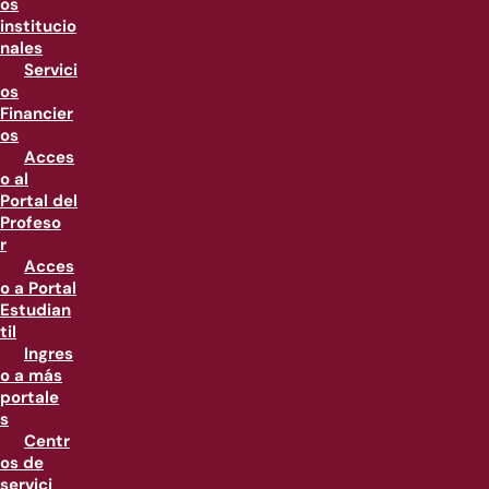
os
institucio
nales
Servici
os
Financier
os
Acces
o al
Portal del
Profeso
r
Acces
o a Portal
Estudian
til
Ingres
o a más
portale
s
Centr
os de
servici