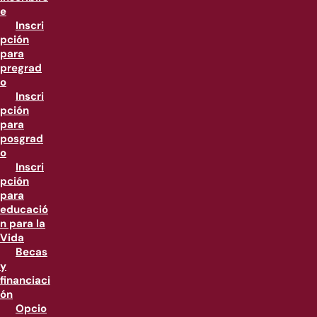
e
Inscri
pción
para
pregrad
o
Inscri
pción
para
posgrad
o
Inscri
pción
para
educació
n para la
Vida
Becas
y
financiaci
ón
Opcio