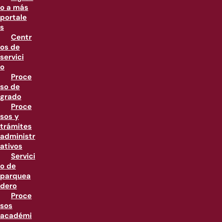
o a más
portale
s
Centr
os de
servici
o
Proce
so de
grado
Proce
sos y
trámites
administr
ativos
Servici
o de
parquea
dero
Proce
sos
académi