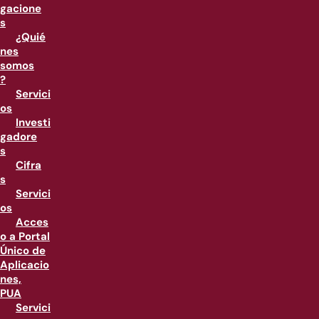
gacione
s
¿Quié
nes
somos
?
Servici
os
Investi
gadore
s
Cifra
s
Servici
os
Acces
o a Portal
Único de
Aplicacio
nes,
PUA
Servici