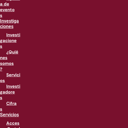
a de
evento
s
Investiga
ciones
Investi
gacione
s
¿Quié
nes
somos
?
Servici
os
Investi
gadore
s
Cifra
s
Servicios
Acces