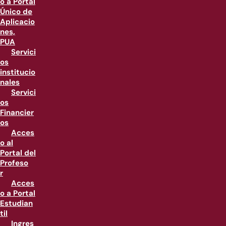
o a Portal
Único de
Aplicacio
nes,
PUA
Servici
os
institucio
nales
Servici
os
Financier
os
Acces
o al
Portal del
Profeso
r
Acces
o a Portal
Estudian
til
Ingres