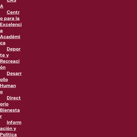
CAS
A
Centr
o para la
Excelenci
a
Académi
ca
Depor
te y
Recreaci
ón
Desarr
ollo
Human
o
Direct
orio
Bienesta
r
Inform
ación y
Política