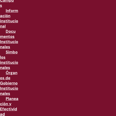
Campu
s
Inform
ación
institucio
nal
Docu
mentos
Institucio
nales
Símbo
los
institucio
nales
Órgan
os de
Gobierno
Institucio
nales
Planea
ción y
Efectivid
ad