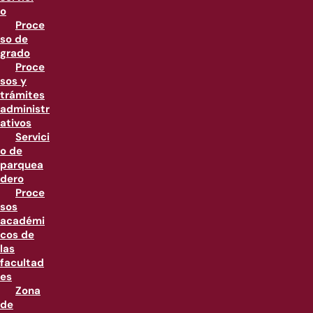
o
Proce
so de
grado
Proce
sos y
trámites
administr
ativos
Servici
o de
parquea
dero
Proce
sos
académi
cos de
las
facultad
es
Zona
de