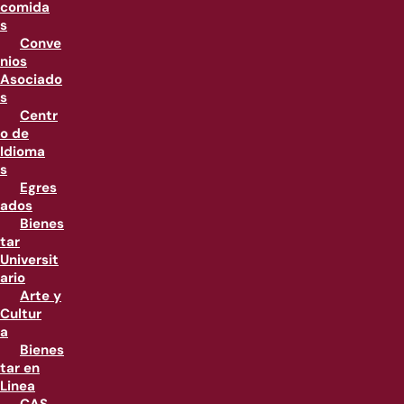
comida
s
Conve
nios
Asociado
s
Centr
o de
Idioma
s
Egres
ados
Bienes
tar
Universit
ario
Arte y
Cultur
a
Bienes
tar en
Linea