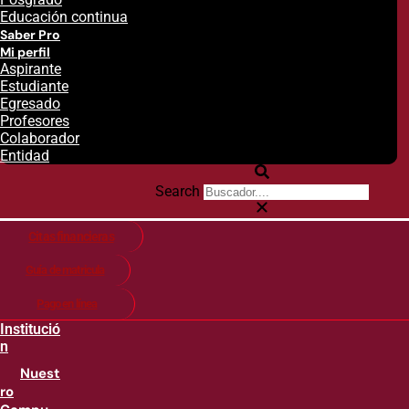
Educación continua
Saber Pro
Mi perfil
Aspirante
Estudiante
Egresado
Profesores
Colaborador
Entidad
Search
Citas financieras
Guía de matricula
Pago en línea
Institució
n
Nuest
ro