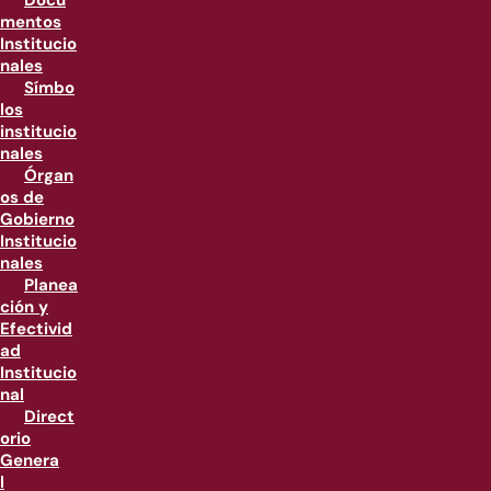
Docu
mentos
Institucio
nales
Símbo
los
institucio
nales
Órgan
os de
Gobierno
Institucio
nales
Planea
ción y
Efectivid
ad
Institucio
nal
Direct
orio
Genera
l