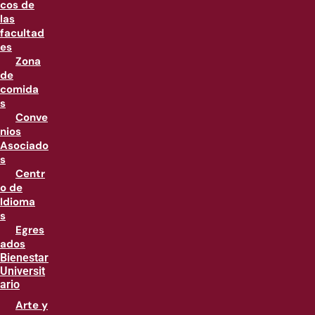
cos de
las
facultad
es
Zona
de
comida
s
Conve
nios
Asociado
s
Centr
o de
Idioma
s
Egres
ados
Bienestar
Universit
ario
Arte y