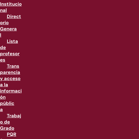
Institucio
nal
Direct
orio
Genera
l
Lista
de
profesor
es
Trans
parencia
y acceso
a la
informaci
ón
públic
a
Trabaj
o de
Grado
PQR