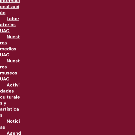
internaci
onalizaci
ón
Labor
atorios
UAO
Nuest
ros
medios
UAO
Nuest
ros
museos
UAO
Activi
dades
culturale
s y
artística
s
Notici
as
Agend