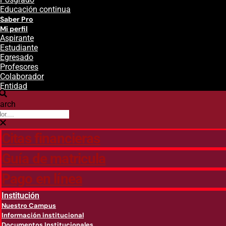
Educación continua
Saber Pro
Mi perfil
Aspirante
Estudiante
Egresado
Profesores
Colaborador
Entidad
arch
Citas financieras
Guía de matricula
Pago en línea
Institución
Nuestro Campus
Información institucional
Documentos Institucionales