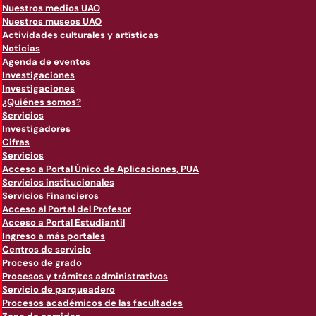
Nuestros medios UAO
Nuestros museos UAO
Actividades culturales y artísticas
Noticias
Agenda de eventos
Investigaciones
Investigaciones
¿Quiénes somos?
Servicios
Investigadores
Cifras
Servicios
Acceso a Portal Único de Aplicaciones, PUA
Servicios institucionales
Servicios Financieros
Acceso al Portal del Profesor
Acceso a Portal Estudiantil
Ingreso a más portales
Centros de servicio
Proceso de grado
Procesos y trámites administrativos
Servicio de parqueadero
Procesos académicos de las facultades