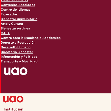
Zona de comidas
Convenios Asociados
Centro de Idiomas
Egresados
Bienestar Universitario
Arte y Cultura
Bienestar en Linea
CASA
Centro para la Excelencia Académica
Deporte y Recreación
Desarrollo Humano
Directorio Bienestar
Información y Políticas
Transporte y Movilidad
Institución