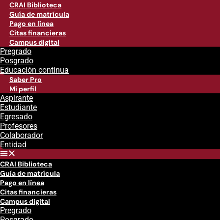
CRAI Biblioteca
Guía de matrícula
Pago en línea
Citas financieras
Campus digital
Pregrado
Posgrado
Educación continua
Saber Pro
Mi perfil
Aspirante
Estudiante
Egresado
Profesores
Colaborador
Entidad
CRAI Biblioteca
Guía de matrícula
Pago en línea
Citas financieras
Campus digital
Pregrado
Posgrado