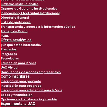
Símbolos institucionales
Órganos de Gobierno Institucionales
Planeación y Efectividad Institucional
Directorio General
Lista de profesores
Transparencia y acceso a la información pública
Trabajo de Grado
PQRS
Oferta académica
¿En qué estás interesado?
Pregrados
Posgrados
Tecnologías
Educación para la Vida
UAO Virtual
Consultorías y asesorías empresariales
Cómo inscribirse
Inscripción para pregrado
Inscripción para posgrado
Inscripción para educación para la Vida
Becas y financiación
Opciones de transferencia y cambio
Experimenta la UAO