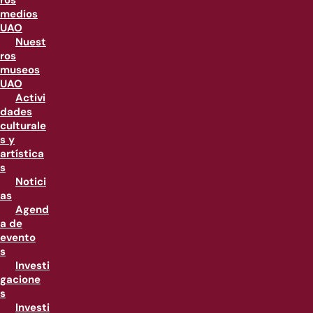
ros
medios
UAO
Nuest
ros
museos
UAO
Activi
dades
culturale
s y
artística
s
Notici
as
Agend
a de
evento
s
Investi
gacione
s
Investi