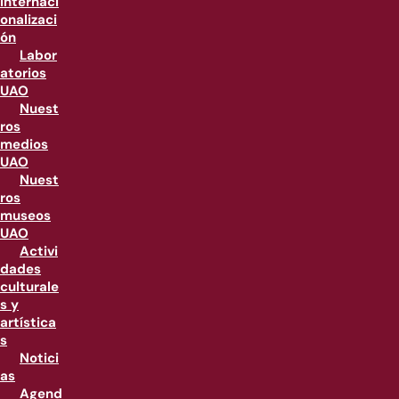
internaci
onalizaci
ón
Labor
atorios
UAO
Nuest
ros
medios
UAO
Nuest
ros
museos
UAO
Activi
dades
culturale
s y
artística
s
Notici
as
Agend