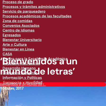
Proceso de grado
Procesos y trámites administrativos
Servicio de parqueadero
Procesos académicos de las facultades
Zona de comidas
Convenios Asociados
Centro de Idiomas
Egresados
Bienestar Universitario
Arte y Cultura
Bienestar en Linea
CASA
‘Bienvenidos a un
Centro para la Excelencia Académica
Deporte y Recreación
mundo de letras’
Desarrollo Humano
Directorio Bienestar
Información y Políticas
Lo UAO de la Semana
Transporte y Movilidad
‘Bienvenidos a un mundo de l...
9 octubre, 2017