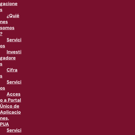
gacione
s
¿Quié
nes
somos
?
Servici
os
Investi
gadore
s
Cifra
s
Servici
os
Acces
o a Portal
Único de
Aplicacio
nes,
PUA
Servici