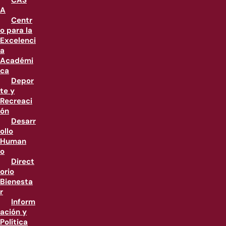
CAS
A
Centr
o para la
Excelenci
a
Académi
ca
Depor
te y
Recreaci
ón
Desarr
ollo
Human
o
Direct
orio
Bienesta
r
Inform
ación y
Política