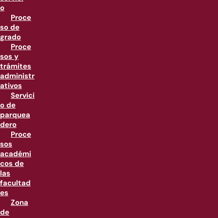
o
Proce
so de
grado
Proce
sos y
trámites
administr
ativos
Servici
o de
parquea
dero
Proce
sos
académi
cos de
las
facultad
es
Zona
de