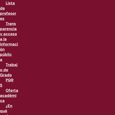
Lista
de
profesor
es
Trans
parencia
y acceso
a la
informaci
ón
públic
a
Trabaj
o de
Grado
PQR
S
Oferta
académi
ca
¿En
qué