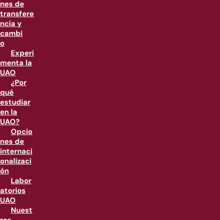
nes de
transfere
ncia y
cambi
o
Experi
menta la
UAO
¿Por
qué
estudiar
en la
UAO?
Opcio
nes de
internaci
onalizaci
ón
Labor
atorios
UAO
Nuest