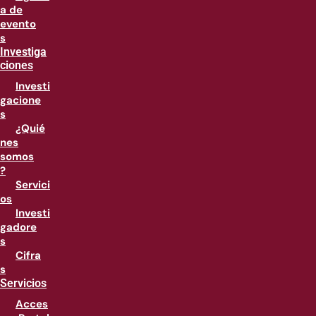
a de
evento
s
Investiga
ciones
Investi
gacione
s
¿Quié
nes
somos
?
Servici
os
Investi
gadore
s
Cifra
s
Servicios
Acces