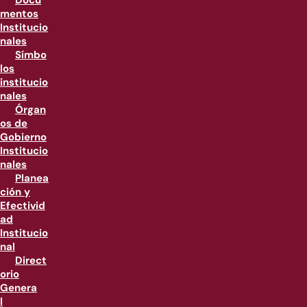
Docu
mentos
Institucio
nales
Símbo
los
institucio
nales
Órgan
os de
Gobierno
Institucio
nales
Planea
ción y
Efectivid
ad
Institucio
nal
Direct
orio
Genera
l