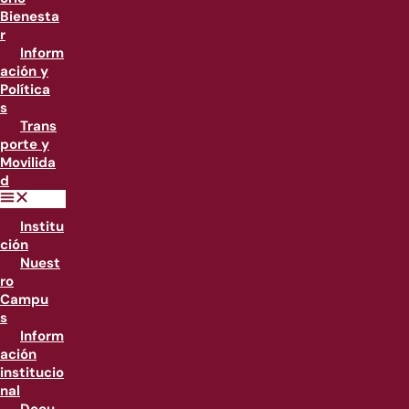
Bienesta
r
Inform
ación y
Política
s
Trans
porte y
Movilida
d
Institu
ción
Nuest
ro
Campu
s
Inform
ación
institucio
nal