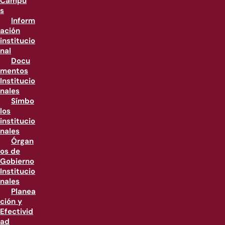
Campu
s
Inform
ación
institucio
nal
Docu
mentos
Institucio
nales
Símbo
los
institucio
nales
Órgan
os de
Gobierno
Institucio
nales
Planea
ción y
Efectivid
ad