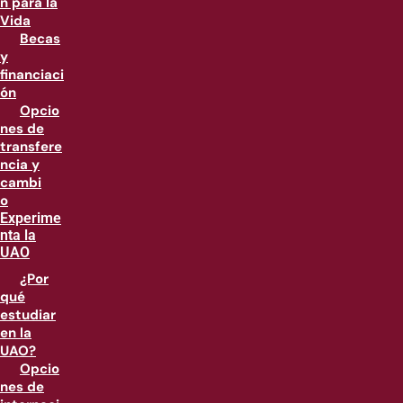
n para la
Vida
Becas
y
financiaci
ón
Opcio
nes de
transfere
ncia y
cambi
o
Experime
nta la
UAO
¿Por
qué
estudiar
en la
UAO?
Opcio
nes de