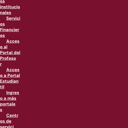
os
institucio
nales
Servici
os
Financier
os
Acces
o al
Portal del
Profeso
r
Acces
o a Portal
Estudian
til
Ingres
o a más
portale
s
Centr
os de
servici