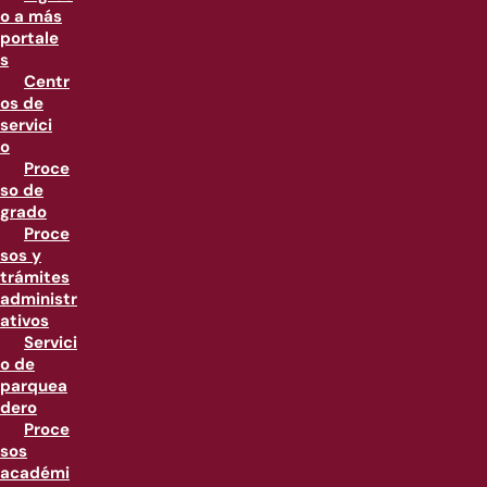
o a más
portale
s
Centr
os de
servici
o
Proce
so de
grado
Proce
sos y
trámites
administr
ativos
Servici
o de
parquea
dero
Proce
sos
académi