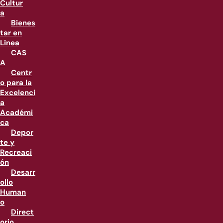
Cultur
a
Bienes
tar en
Linea
CAS
A
Centr
o para la
Excelenci
a
Académi
ca
Depor
te y
Recreaci
ón
Desarr
ollo
Human
o
Direct
orio