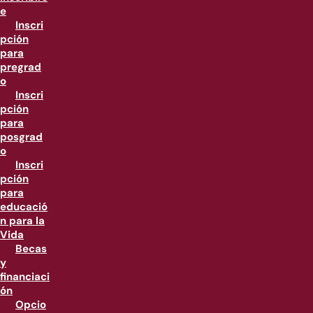
e
Inscri
pción
para
pregrad
o
Inscri
pción
para
posgrad
o
Inscri
pción
para
educació
n para la
Vida
Becas
y
financiaci
ón
Opcio