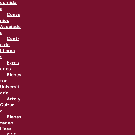
comida
s
Conve
nios
Asociado
s
Centr
o de
Idioma
s
Egres
ados
Bienes
tar
Universit
ario
Arte y
Cultur
a
Bienes
tar en
Linea