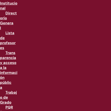
Institucio
nal
Direct
orio
Genera
l
Lista
de
profesor
es
Trans
parencia
y acceso
a la
informaci
ón
públic
a
Trabaj
o de
Grado
PQR