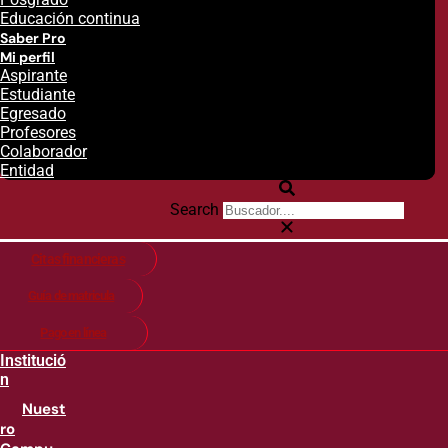
Educación continua
Saber Pro
Mi perfil
Aspirante
Estudiante
Egresado
Profesores
Colaborador
Entidad
Search
Citas financieras
Guía de matricula
Pago en línea
Institució
n
Nuest
ro