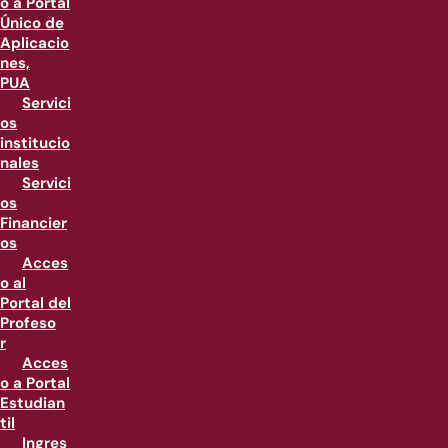
o a Portal
Único de
Aplicacio
nes,
PUA
Servici
os
institucio
nales
Servici
os
Financier
os
Acces
o al
Portal del
Profeso
r
Acces
o a Portal
Estudian
til
Ingres