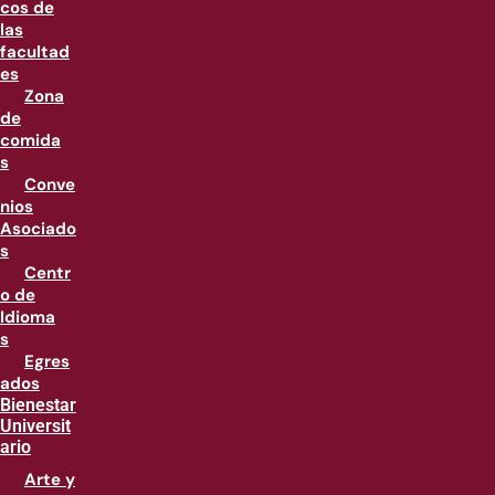
cos de
las
facultad
es
Zona
de
comida
s
Conve
nios
Asociado
s
Centr
o de
Idioma
s
Egres
ados
Bienestar
Universit
ario
Arte y