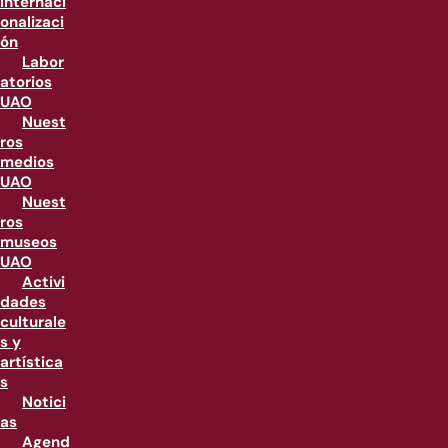
internaci
onalizaci
ón
Labor
atorios
UAO
Nuest
ros
medios
UAO
Nuest
ros
museos
UAO
Activi
dades
culturale
s y
artística
s
Notici
as
Agend