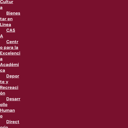
Cultur
a
Bienes
tar en
Linea
CAS
A
Centr
o para la
Excelenci
a
Académi
ca
Depor
te y
Recreaci
ón
Desarr
ollo
Human
o
Direct
orio