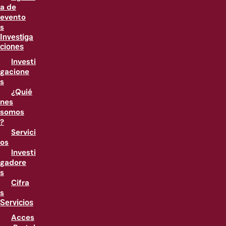
a de
evento
s
Investiga
ciones
Investi
gacione
s
¿Quié
nes
somos
?
Servici
os
Investi
gadore
s
Cifra
s
Servicios
Acces