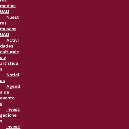
ros
medios
UAO
Nuest
ros
museos
UAO
Activi
dades
culturale
s y
artística
s
Notici
as
Agend
a de
evento
s
Investi
gacione
s
Investi