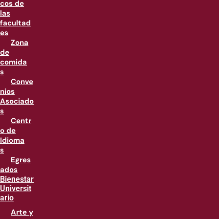
cos de
las
facultad
es
Zona
de
comida
s
Conve
nios
Asociado
s
Centr
o de
Idioma
s
Egres
ados
Bienestar
Universit
ario
Arte y