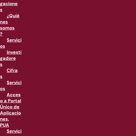
gacione
s
¿Quié
nes
somos
?
Servici
os
Investi
gadore
s
Cifra
s
Servici
os
Acces
o a Portal
Único de
Aplicacio
nes,
PUA
Servici