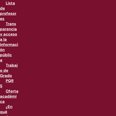
Lista
de
profesor
es
Trans
parencia
y acceso
a la
informaci
ón
públic
a
Trabaj
o de
Grado
PQR
S
Oferta
académi
ca
¿En
qué