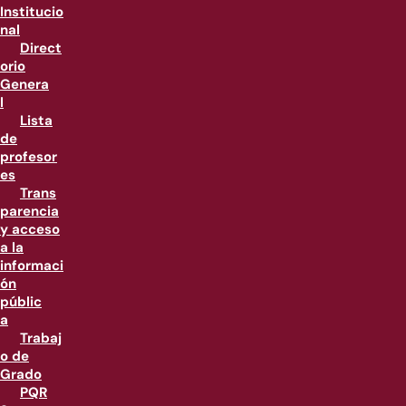
Institucio
nal
Direct
orio
Genera
l
Lista
de
profesor
es
Trans
parencia
y acceso
a la
informaci
ón
públic
a
Trabaj
o de
Grado
PQR