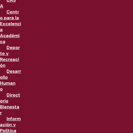
CAS
A
Centr
o para la
Excelenci
a
Académi
ca
Depor
te y
Recreaci
ón
Desarr
ollo
Human
o
Direct
orio
Bienesta
r
Inform
ación y
Política