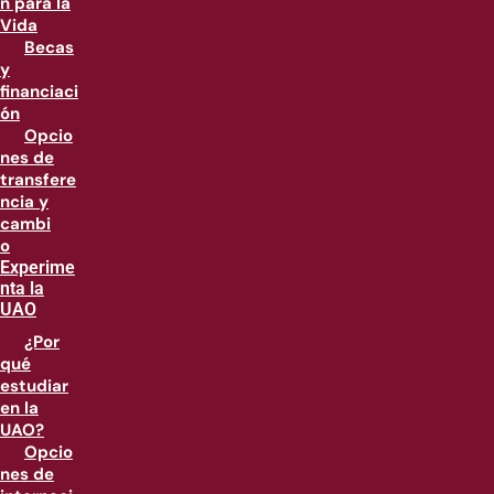
n para la
Vida
Becas
y
financiaci
ón
Opcio
nes de
transfere
ncia y
cambi
o
Experime
nta la
UAO
¿Por
qué
estudiar
en la
UAO?
Opcio
nes de