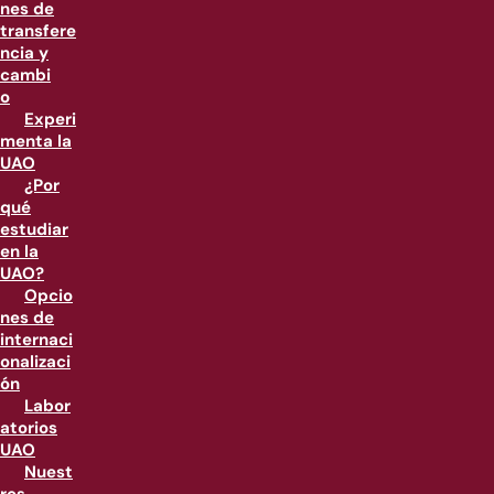
nes de
transfere
ncia y
cambi
o
Experi
menta la
UAO
¿Por
qué
estudiar
en la
UAO?
Opcio
nes de
internaci
onalizaci
ón
Labor
atorios
UAO
Nuest