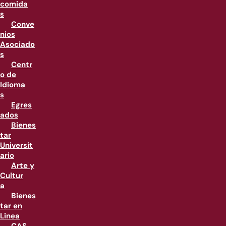
comida
s
Conve
nios
Asociado
s
Centr
o de
Idioma
s
Egres
ados
Bienes
tar
Universit
ario
Arte y
Cultur
a
Bienes
tar en
Linea