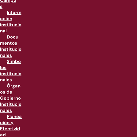
Campu
s
Inform
ación
institucio
nal
Docu
mentos
Institucio
nales
Símbo
los
institucio
nales
Órgan
os de
Gobierno
Institucio
nales
Planea
ción y
Efectivid
ad