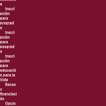
e
Inscri
pción
para
pregrad
o
Inscri
pción
para
posgrad
o
Inscri
pción
para
educació
n para la
Vida
Becas
y
financiaci
ón
Opcio