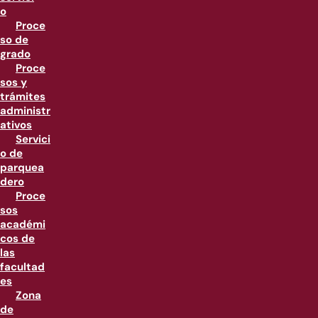
o
Proce
so de
grado
Proce
sos y
trámites
administr
ativos
Servici
o de
parquea
dero
Proce
sos
académi
cos de
las
facultad
es
Zona
de