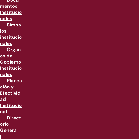
Docu
mentos
Institucio
nales
Símbo
los
institucio
nales
Órgan
os de
Gobierno
Institucio
nales
Planea
ción y
Efectivid
ad
Institucio
nal
Direct
orio
Genera
l