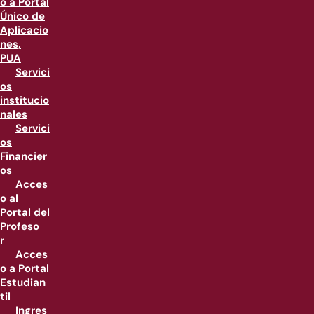
o a Portal
Único de
Aplicacio
nes,
PUA
Servici
os
institucio
nales
Servici
os
Financier
os
Acces
o al
Portal del
Profeso
r
Acces
o a Portal
Estudian
til
Ingres