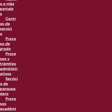
o a más
portale
s
Centr
os de
servici
o
Proce
so de
grado
Proce
sos y
trámites
administr
ativos
Servici
o de
parquea
dero
Proce
sos
académi