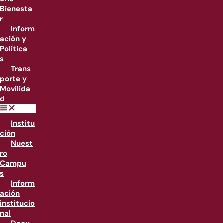
Bienesta
r
Inform
ación y
Política
s
Trans
porte y
Movilida
d
Institu
ción
Nuest
ro
Campu
s
Inform
ación
institucio
nal