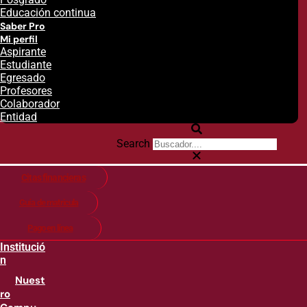
Educación continua
Saber Pro
Mi perfil
Aspirante
Estudiante
Egresado
Profesores
Colaborador
Entidad
Search
Citas financieras
Guía de matricula
Pago en línea
Institució
n
Nuest
ro