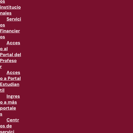
os
institucio
nales
Servici
os
Financier
os
Acces
o al
Portal del
Profeso
r
Acces
o a Portal
Estudian
til
Ingres
o a más
portale
s
Centr
os de
servici