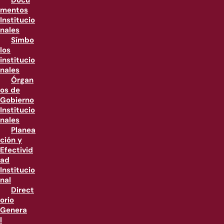
Docu
mentos
Institucio
nales
Símbo
los
institucio
nales
Órgan
os de
Gobierno
Institucio
nales
Planea
ción y
Efectivid
ad
Institucio
nal
Direct
orio
Genera
l