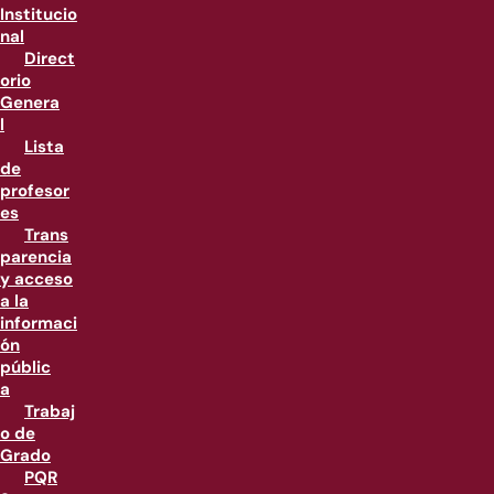
Institucio
nal
Direct
orio
Genera
l
Lista
de
profesor
es
Trans
parencia
y acceso
a la
informaci
ón
públic
a
Trabaj
o de
Grado
PQR