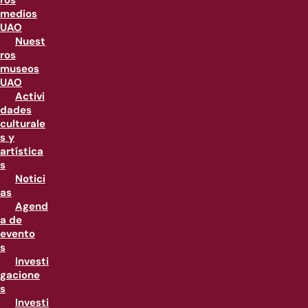
ros
medios
UAO
Nuest
ros
museos
UAO
Activi
dades
culturale
s y
artística
s
Notici
as
Agend
a de
evento
s
Investi
gacione
s
Investi