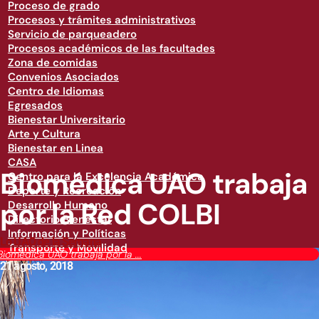
Proceso de grado
Procesos y trámites administrativos
Servicio de parqueadero
Procesos académicos de las facultades
Zona de comidas
Convenios Asociados
Centro de Idiomas
Egresados
Bienestar Universitario
Arte y Cultura
Bienestar en Linea
CASA
Biomédica UAO trabaja
Centro para la Excelencia Académica
Deporte y Recreación
por la Red COLBI
Desarrollo Humano
Directorio Bienestar
Información y Políticas
Lo UAO de la Semana
Transporte y Movilidad
Biomédica UAO trabaja por la ...
21 agosto, 2018