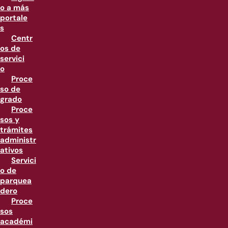
o a más
portale
s
Centr
os de
servici
o
Proce
so de
grado
Proce
sos y
trámites
administr
ativos
Servici
o de
parquea
dero
Proce
sos
académi