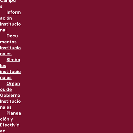
Campu
s
Inform
ación
institucio
nal
Docu
mentos
Institucio
nales
Símbo
los
institucio
nales
Órgan
os de
Gobierno
Institucio
nales
Planea
ción y
Efectivid
ad