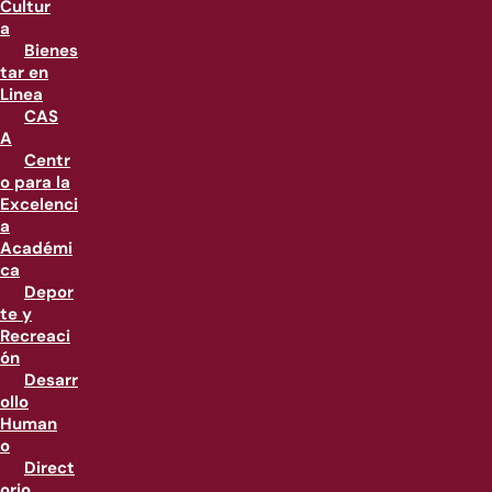
Cultur
a
Bienes
tar en
Linea
CAS
A
Centr
o para la
Excelenci
a
Académi
ca
Depor
te y
Recreaci
ón
Desarr
ollo
Human
o
Direct
orio