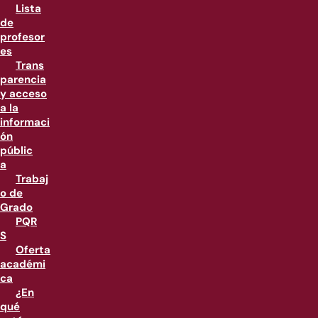
Lista
de
profesor
es
Trans
parencia
y acceso
a la
informaci
ón
públic
a
Trabaj
o de
Grado
PQR
S
Oferta
académi
ca
¿En
qué