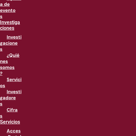
a de
evento
s
Investiga
ciones
Investi
gacione
s
¿Quié
nes
somos
?
Servici
os
Investi
gadore
s
Cifra
s
Servicios
Acces