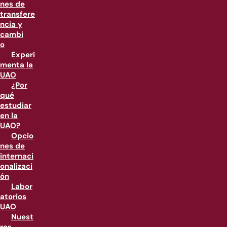
nes de
transfere
ncia y
cambi
o
Experi
menta la
UAO
¿Por
qué
estudiar
en la
UAO?
Opcio
nes de
internaci
onalizaci
ón
Labor
atorios
UAO
Nuest