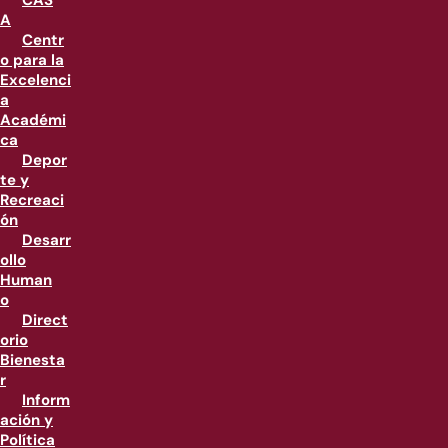
CAS
A
Centr
o para la
Excelenci
a
Académi
ca
Depor
te y
Recreaci
ón
Desarr
ollo
Human
o
Direct
orio
Bienesta
r
Inform
ación y
Política