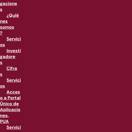
gacione
s
¿Quié
nes
somos
?
Servici
os
Investi
gadore
s
Cifra
s
Servici
os
Acces
o a Portal
Único de
Aplicacio
nes,
PUA
Servici