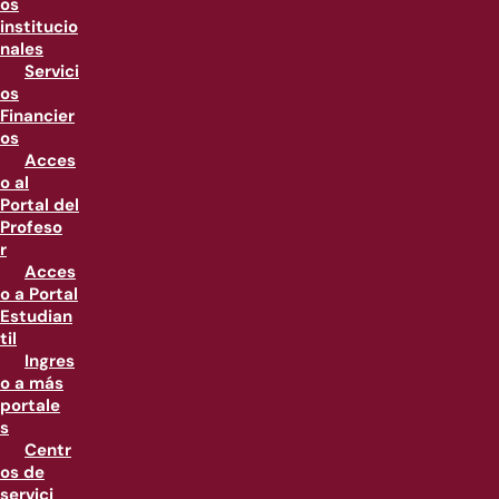
os
institucio
nales
Servici
os
Financier
os
Acces
o al
Portal del
Profeso
r
Acces
o a Portal
Estudian
til
Ingres
o a más
portale
s
Centr
os de
servici