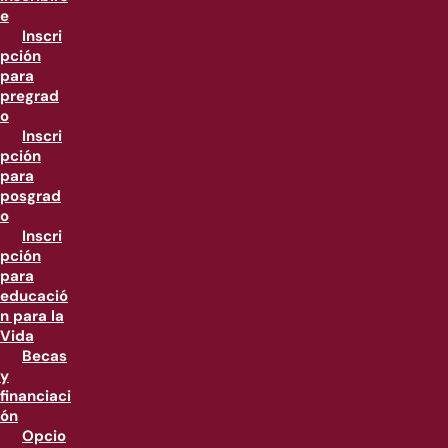
e
Inscri
pción
para
pregrad
o
Inscri
pción
para
posgrad
o
Inscri
pción
para
educació
n para la
Vida
Becas
y
financiaci
ón
Opcio