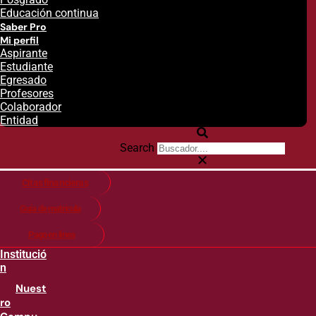
Educación continua
Saber Pro
Mi perfil
Aspirante
Estudiante
Egresado
Profesores
Colaborador
Entidad
Search
Citas financieras
Guía de matricula
Pago en línea
Institució
n
Nuest
ro