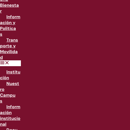
Bienesta
r
Inform
ación y
Política
s
Trans
porte y
Movilida
d
Institu
ción
Nuest
ro
Campu
s
Inform
ación
institucio
nal