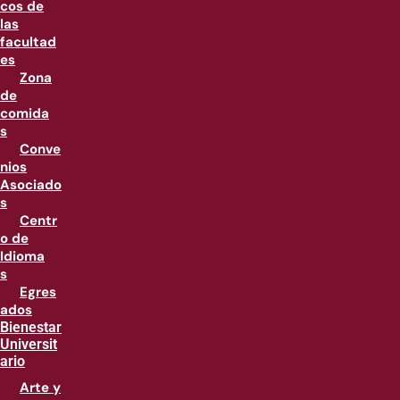
cos de
las
facultad
es
Zona
de
comida
s
Conve
nios
Asociado
s
Centr
o de
Idioma
s
Egres
ados
Bienestar
Universit
ario
Arte y