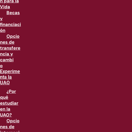
n para la
Vida
Becas
y
financiaci
ón
Opcio
nes de
transfere
ncia y
cambi
o
Experime
nta la
UAO
¿Por
qué
estudiar
en la
UAO?
Opcio
nes de