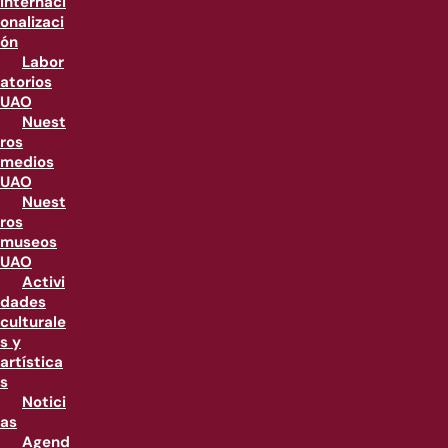
internaci
onalizaci
ón
Labor
atorios
UAO
Nuest
ros
medios
UAO
Nuest
ros
museos
UAO
Activi
dades
culturale
s y
artística
s
Notici
as
Agend