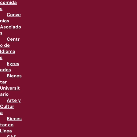
comida
s
Conve
nios
Asociado
s
Centr
o de
Idioma
s
Egres
ados
Bienes
tar
Universit
ario
Arte y
Cultur
a
Bienes
tar en
Linea