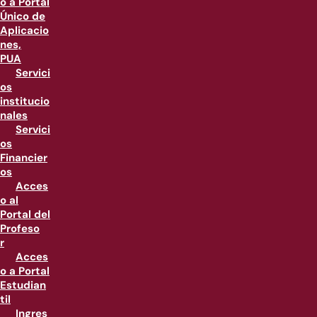
o a Portal
Único de
Aplicacio
nes,
PUA
Servici
os
institucio
nales
Servici
os
Financier
os
Acces
o al
Portal del
Profeso
r
Acces
o a Portal
Estudian
til
Ingres