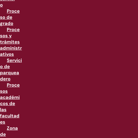
o
Proce
so de
grado
Proce
sos y
trámites
administr
ativos
Servici
o de
parquea
dero
Proce
sos
académi
cos de
las
facultad
es
Zona
de