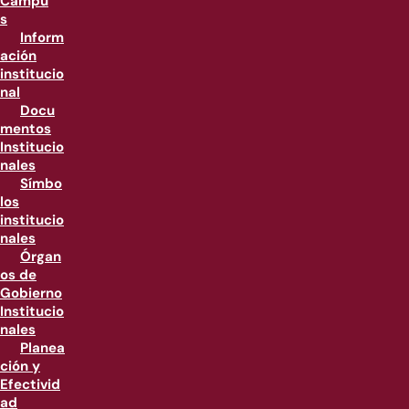
Campu
s
Inform
ación
institucio
nal
Docu
mentos
Institucio
nales
Símbo
los
institucio
nales
Órgan
os de
Gobierno
Institucio
nales
Planea
ción y
Efectivid
ad