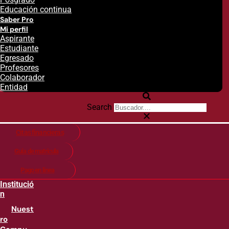
Educación continua
Saber Pro
Mi perfil
Aspirante
Estudiante
Egresado
Profesores
Colaborador
Entidad
Search
Citas financieras
Guía de matricula
Pago en línea
Institució
n
Nuest
ro