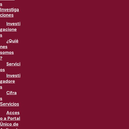
s
Investiga
ciones
Investi
gacione
s
¿Quié
nes
somos
?
Servici
os
Investi
gadore
s
Cifra
s
Servicios
Acces
o a Portal
Único de