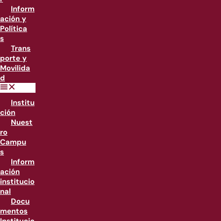
Inform
ación y
Política
s
Trans
porte y
Movilida
d
Institu
ción
Nuest
ro
Campu
s
Inform
ación
institucio
nal
Docu
mentos