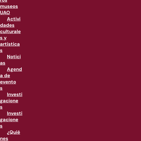
ros
museos
UAO
Activi
dades
culturale
s y
artística
s
Notici
as
Agend
a de
evento
s
Investi
gacione
s
Investi
gacione
s
¿Quié
nes