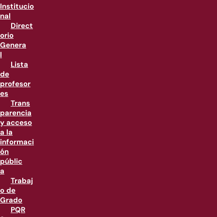
Institucio
nal
Direct
orio
Genera
l
Lista
de
profesor
es
Trans
parencia
y acceso
a la
informaci
ón
públic
a
Trabaj
o de
Grado
PQR