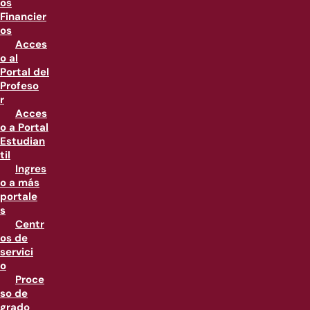
os
Financier
os
Acces
o al
Portal del
Profeso
r
Acces
o a Portal
Estudian
til
Ingres
o a más
portale
s
Centr
os de
servici
o
Proce
so de
grado