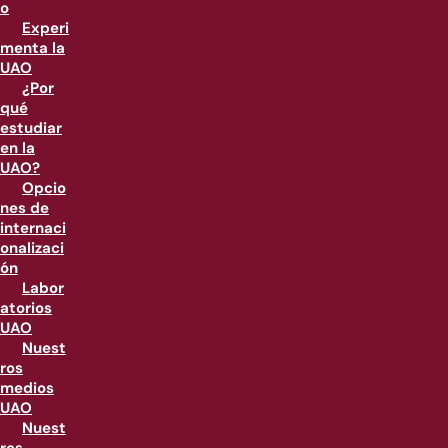
o
Experi
menta la
UAO
¿Por
qué
estudiar
en la
UAO?
Opcio
nes de
internaci
onalizaci
ón
Labor
atorios
UAO
Nuest
ros
medios
UAO
Nuest