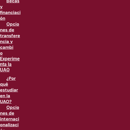
Becas
y
financiaci
ón
Opcio
nes de
transfere
ncia y
cambi
o
Experime
nta la
UAO
¿Por
qué
estudiar
en la
UAO?
Opcio
nes de
internaci
onalizaci