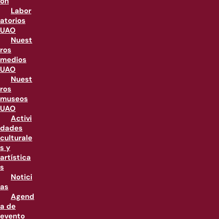
ón
Labor
atorios
UAO
Nuest
ros
medios
UAO
Nuest
ros
museos
UAO
Activi
dades
culturale
s y
artística
s
Notici
as
Agend
a de
evento