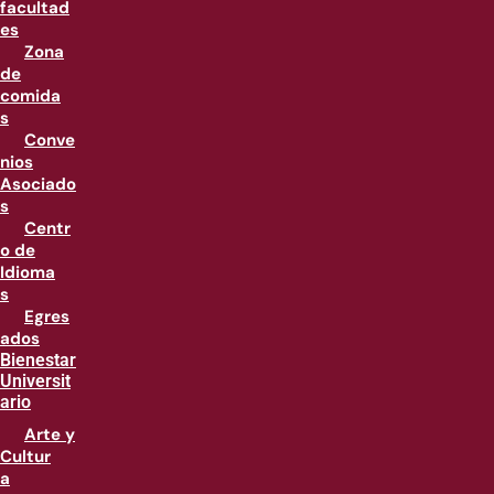
facultad
es
Zona
de
comida
s
Conve
nios
Asociado
s
Centr
o de
Idioma
s
Egres
ados
Bienestar
Universit
ario
Arte y
Cultur
a