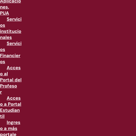
Aplicacio
nes,
PUA
Servici
os
institucio
nales
Servici
os
Financier
os
Acces
o al
Portal del
Profeso
r
Acces
o a Portal
Estudian
til
Ingres
o a más
portale