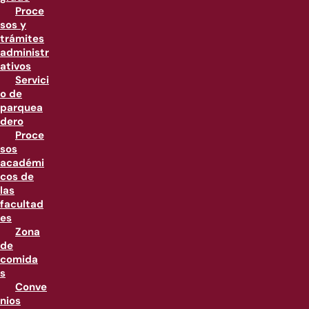
Proce
sos y
trámites
administr
ativos
Servici
o de
parquea
dero
Proce
sos
académi
cos de
las
facultad
es
Zona
de
comida
s
Conve
nios