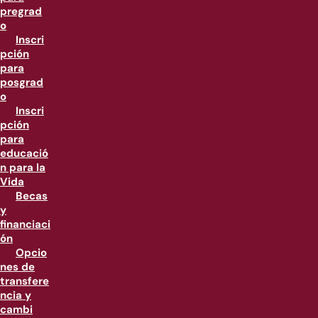
pregrad
o
Inscri
pción
para
posgrad
o
Inscri
pción
para
educació
n para la
Vida
Becas
y
financiaci
ón
Opcio
nes de
transfere
ncia y
cambi