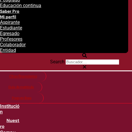
Educación continua
Saber Pro
Mi perfil
Aspirante
Estudiante
Egresado
Profesores
Colaborador
Entidad
Search
Citas financieras
Guía de matricula
Pago en línea
Institució
n
Nuest
ro