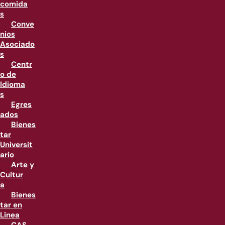
comida
s
Conve
nios
Asociado
s
Centr
o de
Idioma
s
Egres
ados
Bienes
tar
Universit
ario
Arte y
Cultur
a
Bienes
tar en
Linea