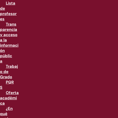
Lista
de
profesor
es
Trans
parencia
y acceso
a la
informaci
ón
públic
a
Trabaj
o de
Grado
PQR
S
Oferta
académi
ca
¿En
qué