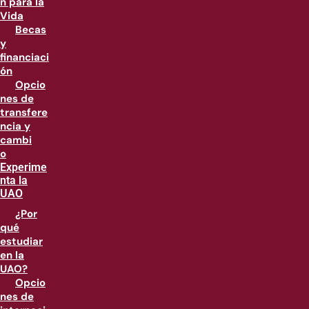
n para la
Vida
Becas
y
financiaci
ón
Opcio
nes de
transfere
ncia y
cambi
o
Experime
nta la
UAO
¿Por
qué
estudiar
en la
UAO?
Opcio
nes de