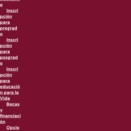
e
Inscri
pción
para
pregrad
o
Inscri
pción
para
posgrad
o
Inscri
pción
para
educació
n para la
Vida
Becas
y
financiaci
ón
Opcio