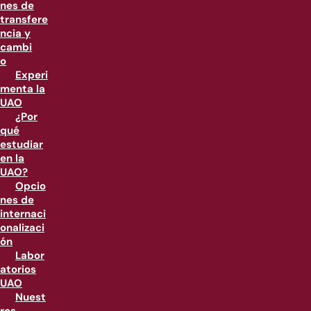
nes de
transfere
ncia y
cambi
o
Experi
menta la
UAO
¿Por
qué
estudiar
en la
UAO?
Opcio
nes de
internaci
onalizaci
ón
Labor
atorios
UAO
Nuest