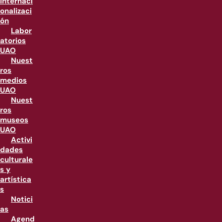
internaci
onalizaci
ón
Labor
atorios
UAO
Nuest
ros
medios
UAO
Nuest
ros
museos
UAO
Activi
dades
culturale
s y
artística
s
Notici
as
Agend