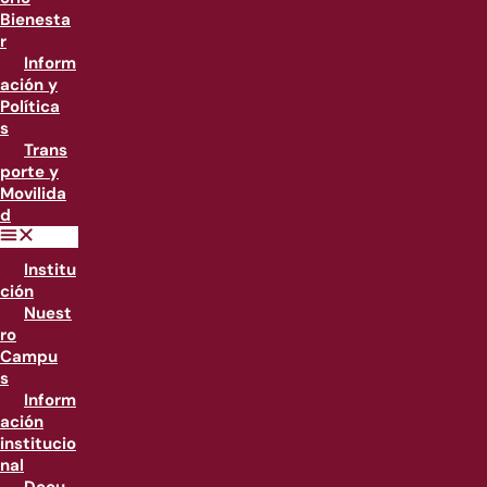
Bienesta
r
Inform
ación y
Política
s
Trans
porte y
Movilida
d
Institu
ción
Nuest
ro
Campu
s
Inform
ación
institucio
nal