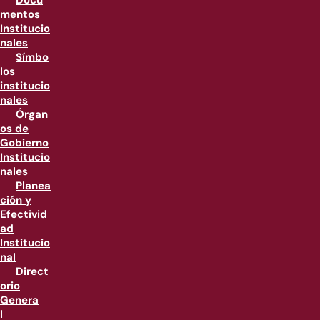
Docu
mentos
Institucio
nales
Símbo
los
institucio
nales
Órgan
os de
Gobierno
Institucio
nales
Planea
ción y
Efectivid
ad
Institucio
nal
Direct
orio
Genera
l