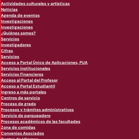
Actividades culturales y artísticas
Noticias
Agenda de eventos
Investigaciones
Investigaciones
¿Quiénes somos?
Servicios
Investigadores
Cifras
Servicios
Acceso a Portal Único de Aplicaciones, PUA
Servicios institucionales
Servicios Financieros
Acceso al Portal del Profesor
Acceso a Portal Estudiantil
Ingreso a más portales
Centros de servicio
Proceso de grado
Procesos y trámites administrativos
Servicio de parqueadero
Procesos académicos de las facultades
Zona de comidas
Convenios Asociados