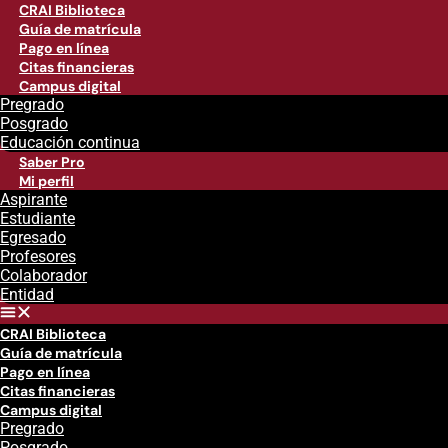
CRAI Biblioteca
Guía de matrícula
Pago en línea
Citas financieras
Campus digital
Pregrado
Posgrado
Educación continua
Saber Pro
Mi perfil
Aspirante
Estudiante
Egresado
Profesores
Colaborador
Entidad
CRAI Biblioteca
Guía de matrícula
Pago en línea
Citas financieras
Campus digital
Pregrado
Posgrado