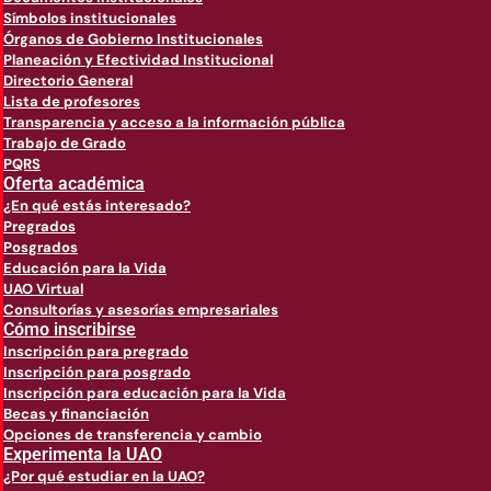
Símbolos institucionales
Órganos de Gobierno Institucionales
Planeación y Efectividad Institucional
Directorio General
Lista de profesores
Transparencia y acceso a la información pública
Trabajo de Grado
PQRS
Oferta académica
¿En qué estás interesado?
Pregrados
Posgrados
Educación para la Vida
UAO Virtual
Consultorías y asesorías empresariales
Cómo inscribirse
Inscripción para pregrado
Inscripción para posgrado
Inscripción para educación para la Vida
Becas y financiación
Opciones de transferencia y cambio
Experimenta la UAO
¿Por qué estudiar en la UAO?