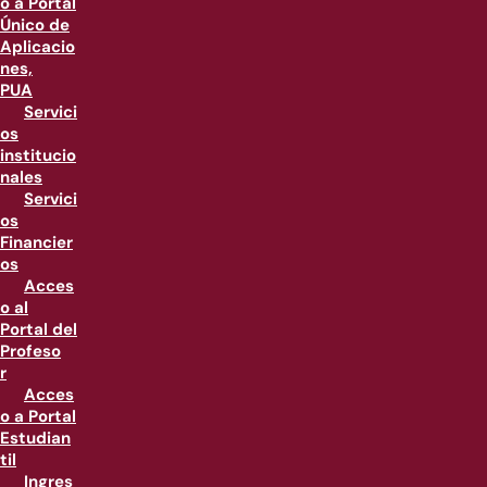
o a Portal
Único de
Aplicacio
nes,
PUA
Servici
os
institucio
nales
Servici
os
Financier
os
Acces
o al
Portal del
Profeso
r
Acces
o a Portal
Estudian
til
Ingres