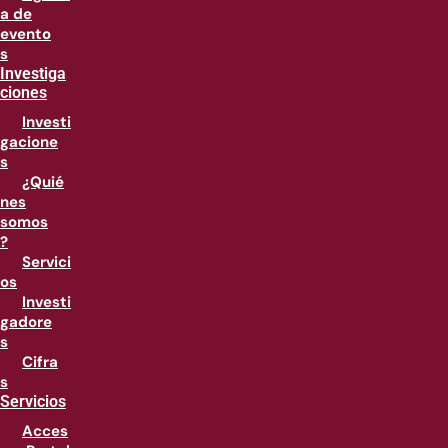
a de
evento
s
Investiga
ciones
Investi
gacione
s
¿Quié
nes
somos
?
Servici
os
Investi
gadore
s
Cifra
s
Servicios
Acces