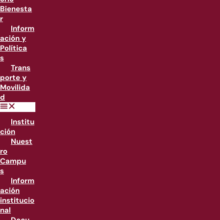
Bienesta
r
Inform
ación y
Política
s
Trans
porte y
Movilida
d
Institu
ción
Nuest
ro
Campu
s
Inform
ación
institucio
nal