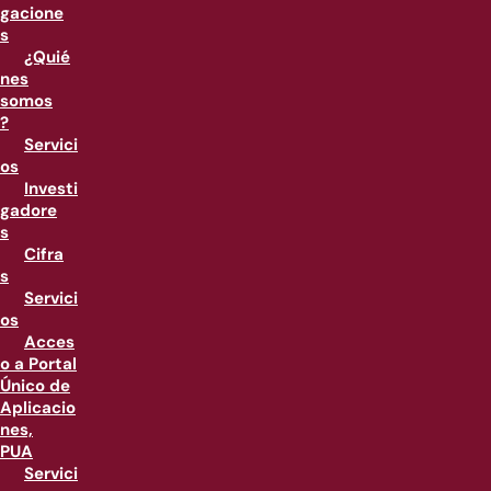
gacione
s
¿Quié
nes
somos
?
Servici
os
Investi
gadore
s
Cifra
s
Servici
os
Acces
o a Portal
Único de
Aplicacio
nes,
PUA
Servici