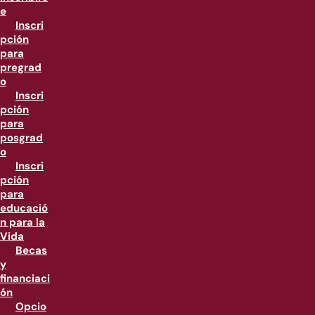
e
Inscri
pción
para
pregrad
o
Inscri
pción
para
posgrad
o
Inscri
pción
para
educació
n para la
Vida
Becas
y
financiaci
ón
Opcio