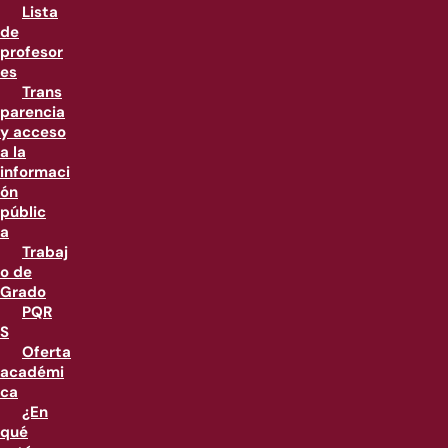
Lista
de
profesor
es
Trans
parencia
y acceso
a la
informaci
ón
públic
a
Trabaj
o de
Grado
PQR
S
Oferta
académi
ca
¿En
qué