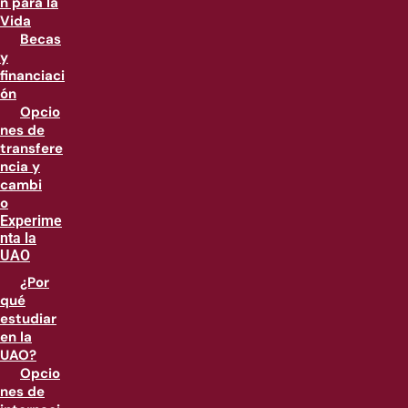
n para la
Vida
Becas
y
financiaci
ón
Opcio
nes de
transfere
ncia y
cambi
o
Experime
nta la
UAO
¿Por
qué
estudiar
en la
UAO?
Opcio
nes de