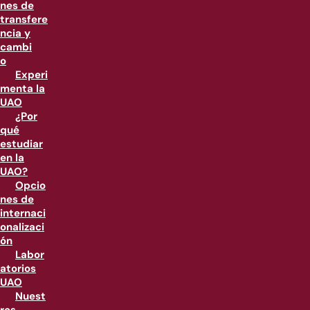
nes de
transfere
ncia y
cambi
o
Experi
menta la
UAO
¿Por
qué
estudiar
en la
UAO?
Opcio
nes de
internaci
onalizaci
ón
Labor
atorios
UAO
Nuest