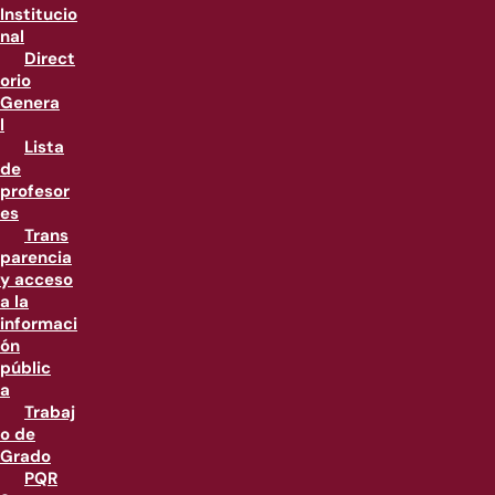
Institucio
nal
Direct
orio
Genera
l
Lista
de
profesor
es
Trans
parencia
y acceso
a la
informaci
ón
públic
a
Trabaj
o de
Grado
PQR