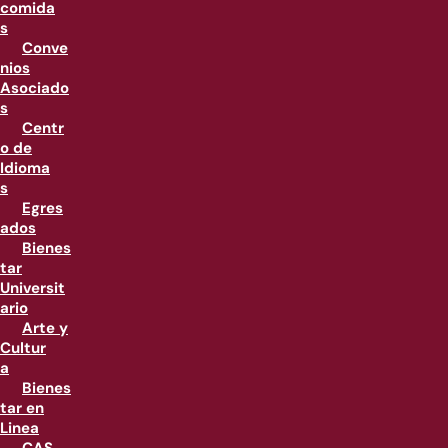
comida
s
Conve
nios
Asociado
s
Centr
o de
Idioma
s
Egres
ados
Bienes
tar
Universit
ario
Arte y
Cultur
a
Bienes
tar en
Linea