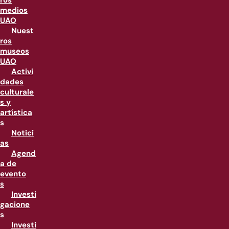
ros
medios
UAO
Nuest
ros
museos
UAO
Activi
dades
culturale
s y
artística
s
Notici
as
Agend
a de
evento
s
Investi
gacione
s
Investi