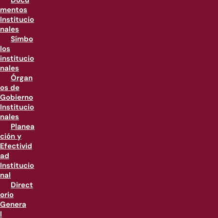
Docu
mentos
Institucio
nales
Símbo
los
institucio
nales
Órgan
os de
Gobierno
Institucio
nales
Planea
ción y
Efectivid
ad
Institucio
nal
Direct
orio
Genera
l