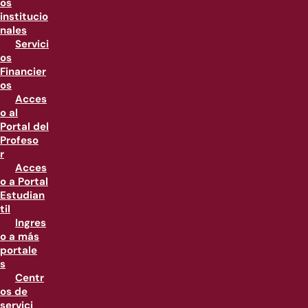
os
institucio
nales
Servici
os
Financier
os
Acces
o al
Portal del
Profeso
r
Acces
o a Portal
Estudian
til
Ingres
o a más
portale
s
Centr
os de
servici