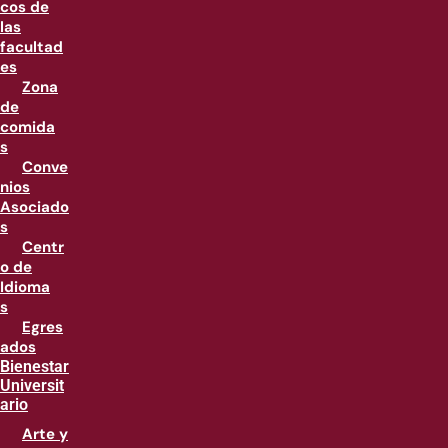
cos de
las
facultad
es
Zona
de
comida
s
Conve
nios
Asociado
s
Centr
o de
Idioma
s
Egres
ados
Bienestar
Universit
ario
Arte y