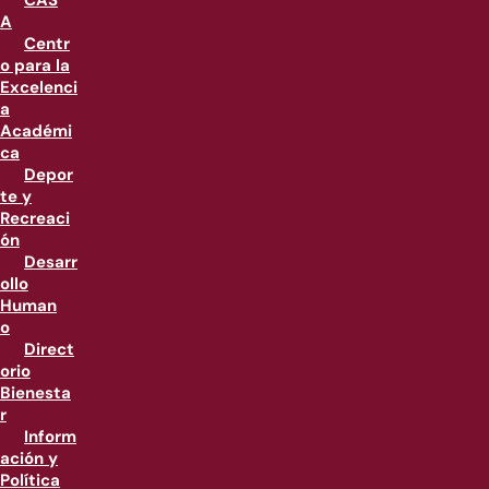
CAS
A
Centr
o para la
Excelenci
a
Académi
ca
Depor
te y
Recreaci
ón
Desarr
ollo
Human
o
Direct
orio
Bienesta
r
Inform
ación y
Política