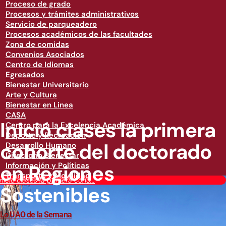
Proceso de grado
Procesos y trámites administrativos
Servicio de parqueadero
Procesos académicos de las facultades
Zona de comidas
Convenios Asociados
Centro de Idiomas
Egresados
Bienestar Universitario
Arte y Cultura
Bienestar en Linea
CASA
Inició clases la primera
Centro para la Excelencia Académica
Deporte y Recreación
cohorte del doctorado
Desarrollo Humano
Directorio Bienestar
en Regiones
Información y Políticas
Transporte y Movilidad
Inició clases la primera coho...
Sostenibles
Lo UAO de la Semana