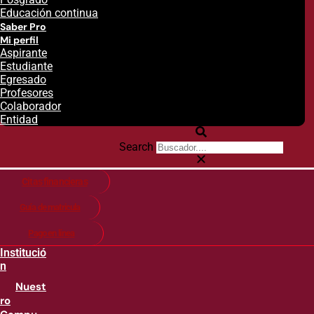
Educación continua
Saber Pro
Mi perfil
Aspirante
Estudiante
Egresado
Profesores
Colaborador
Entidad
Search
Citas financieras
Guía de matricula
Pago en línea
Institució
n
Nuest
ro