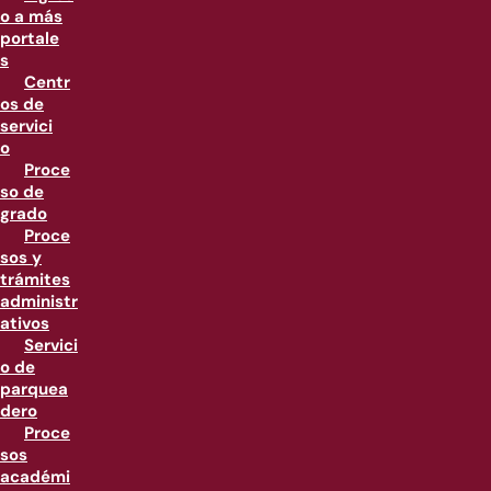
o a más
portale
s
Centr
os de
servici
o
Proce
so de
grado
Proce
sos y
trámites
administr
ativos
Servici
o de
parquea
dero
Proce
sos
académi