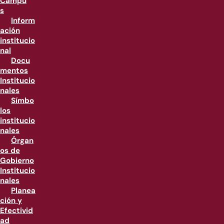
Campu
s
Inform
ación
institucio
nal
Docu
mentos
Institucio
nales
Símbo
los
institucio
nales
Órgan
os de
Gobierno
Institucio
nales
Planea
ción y
Efectivid
ad