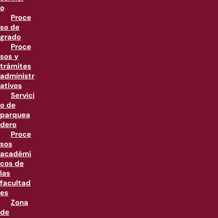
o
Proce
so de
grado
Proce
sos y
trámites
administr
ativos
Servici
o de
parquea
dero
Proce
sos
académi
cos de
las
facultad
es
Zona
de