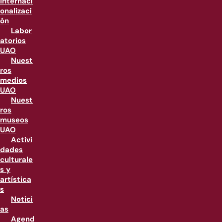
internaci
onalizaci
ón
Labor
atorios
UAO
Nuest
ros
medios
UAO
Nuest
ros
museos
UAO
Activi
dades
culturale
s y
artística
s
Notici
as
Agend