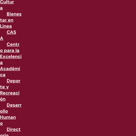
Cultur
a
Bienes
tar en
Linea
CAS
A
Centr
o para la
Excelenci
a
Académi
ca
Depor
te y
Recreaci
ón
Desarr
ollo
Human
o
Direct
orio