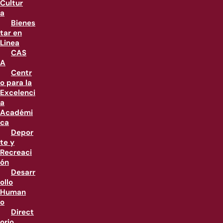
Cultur
a
Bienes
tar en
Linea
CAS
A
Centr
o para la
Excelenci
a
Académi
ca
Depor
te y
Recreaci
ón
Desarr
ollo
Human
o
Direct
orio