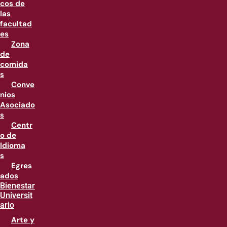
cos de
las
facultad
es
Zona
de
comida
s
Conve
nios
Asociado
s
Centr
o de
Idioma
s
Egres
ados
Bienestar
Universit
ario
Arte y