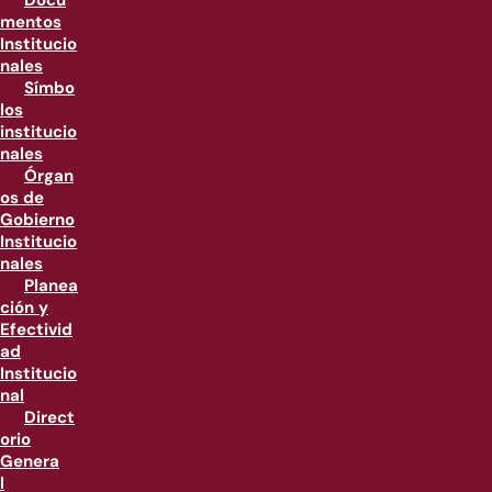
Docu
mentos
Institucio
nales
Símbo
los
institucio
nales
Órgan
os de
Gobierno
Institucio
nales
Planea
ción y
Efectivid
ad
Institucio
nal
Direct
orio
Genera
l