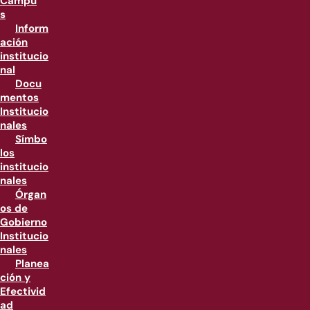
Campu
s
Inform
ación
institucio
nal
Docu
mentos
Institucio
nales
Símbo
los
institucio
nales
Órgan
os de
Gobierno
Institucio
nales
Planea
ción y
Efectivid
ad