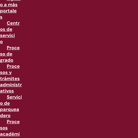
o a más
portale
s
Centr
os de
servici
o
Proce
so de
grado
Proce
sos y
trámites
administr
ativos
Servici
o de
parquea
dero
Proce
sos
académi