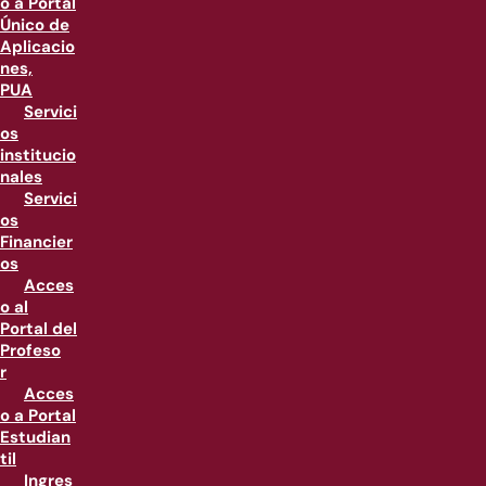
o a Portal
Único de
Aplicacio
nes,
PUA
Servici
os
institucio
nales
Servici
os
Financier
os
Acces
o al
Portal del
Profeso
r
Acces
o a Portal
Estudian
til
Ingres