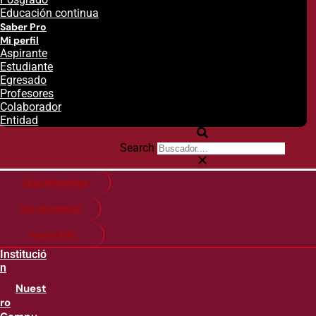
Educación continua
Saber Pro
Mi perfil
Aspirante
Estudiante
Egresado
Profesores
Colaborador
Entidad
Search
Citas financieras
Guía de matricula
Pago en línea
Institució
n
Nuest
ro