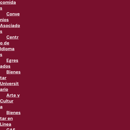
comida
s
Conve
nios
Asociado
s
Centr
o de
Idioma
s
Egres
ados
Bienes
tar
Universit
ario
Arte y
Cultur
a
Bienes
tar en
Linea