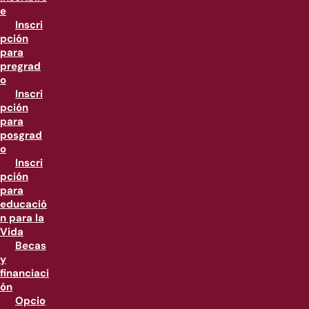
e
Inscri
pción
para
pregrad
o
Inscri
pción
para
posgrad
o
Inscri
pción
para
educació
n para la
Vida
Becas
y
financiaci
ón
Opcio