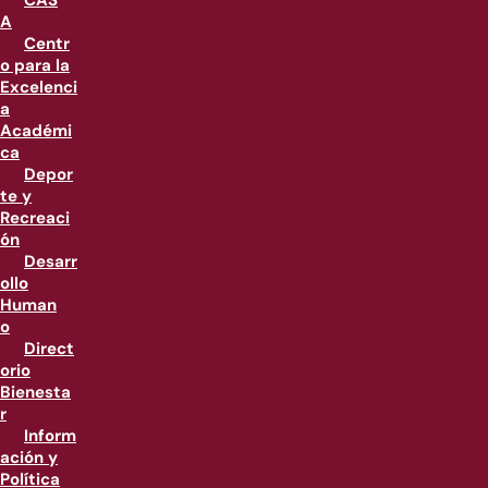
CAS
A
Centr
o para la
Excelenci
a
Académi
ca
Depor
te y
Recreaci
ón
Desarr
ollo
Human
o
Direct
orio
Bienesta
r
Inform
ación y
Política