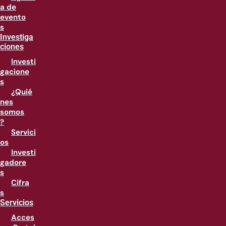
a de
evento
s
Investiga
ciones
Investi
gacione
s
¿Quié
nes
somos
?
Servici
os
Investi
gadore
s
Cifra
s
Servicios
Acces