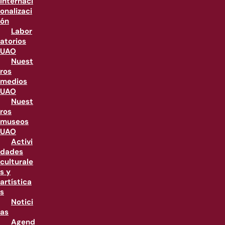
internaci
onalizaci
ón
Labor
atorios
UAO
Nuest
ros
medios
UAO
Nuest
ros
museos
UAO
Activi
dades
culturale
s y
artística
s
Notici
as
Agend