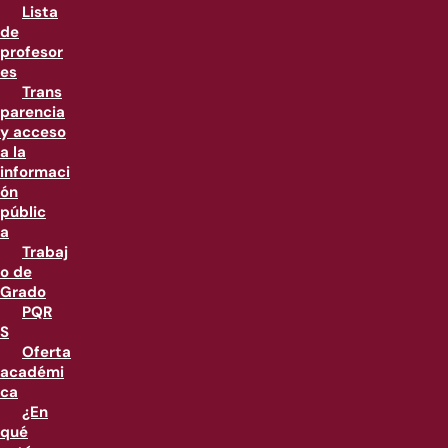
Lista
de
profesor
es
Trans
parencia
y acceso
a la
informaci
ón
públic
a
Trabaj
o de
Grado
PQR
S
Oferta
académi
ca
¿En
qué