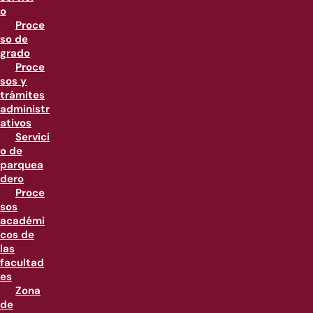
o
Proce
so de
grado
Proce
sos y
trámites
administr
ativos
Servici
o de
parquea
dero
Proce
sos
académi
cos de
las
facultad
es
Zona
de