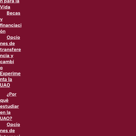
n para la
Vida
Becas
y
financiaci
ón
Opcio
nes de
transfere
ncia y
cambi
o
Experime
nta la
UAO
¿Por
qué
estudiar
en la
UAO?
Opcio
nes de