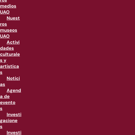
ros
medios
UAO
Nuest
ros
museos
UAO
Activi
dades
culturale
s y
artística
s
Notici
as
Agend
a de
evento
s
Investi
gacione
s
Investi