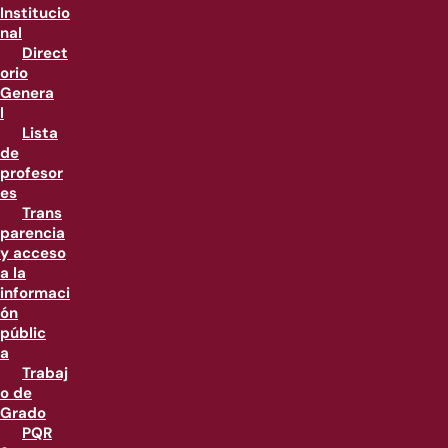
Institucio
nal
Direct
orio
Genera
l
Lista
de
profesor
es
Trans
parencia
y acceso
a la
informaci
ón
públic
a
Trabaj
o de
Grado
PQR