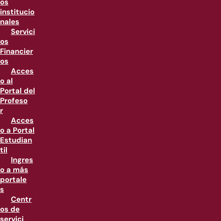
os
institucio
nales
Servici
os
Financier
os
Acces
o al
Portal del
Profeso
r
Acces
o a Portal
Estudian
til
Ingres
o a más
portale
s
Centr
os de
servici