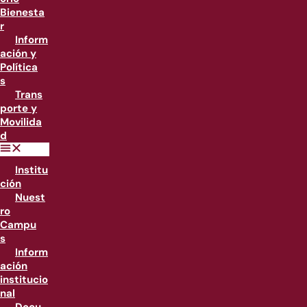
Bienesta
r
Inform
ación y
Política
s
Trans
porte y
Movilida
d
Institu
ción
Nuest
ro
Campu
s
Inform
ación
institucio
nal