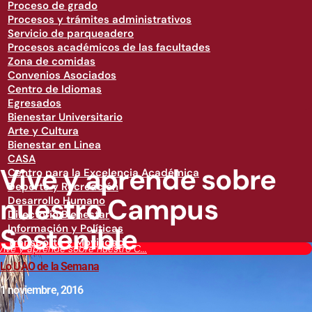
Proceso de grado
Procesos y trámites administrativos
Servicio de parqueadero
Procesos académicos de las facultades
Zona de comidas
Convenios Asociados
Centro de Idiomas
Egresados
Bienestar Universitario
Arte y Cultura
Bienestar en Linea
CASA
Vive y aprende sobre
Centro para la Excelencia Académica
Deporte y Recreación
nuestro Campus
Desarrollo Humano
Directorio Bienestar
Sostenible
Información y Políticas
Transporte y Movilidad
Vive y aprende sobre nuestro C...
Lo UAO de la Semana
1 noviembre, 2016