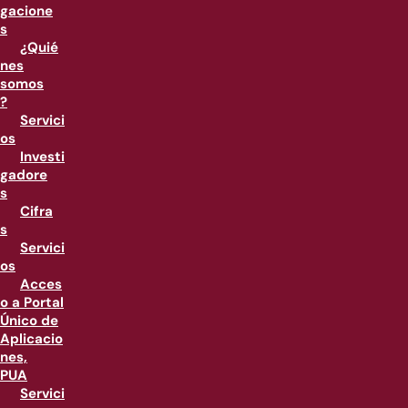
gacione
s
¿Quié
nes
somos
?
Servici
os
Investi
gadore
s
Cifra
s
Servici
os
Acces
o a Portal
Único de
Aplicacio
nes,
PUA
Servici