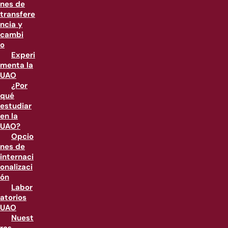
nes de
transfere
ncia y
cambi
o
Experi
menta la
UAO
¿Por
qué
estudiar
en la
UAO?
Opcio
nes de
internaci
onalizaci
ón
Labor
atorios
UAO
Nuest