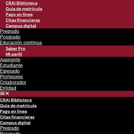
CRAI Biblioteca
Guía de matrícula
Pago en línea
Citas financieras
Campus digital
Pregrado
Posgrado
Educación continua
Saber Pro
Mi perfil
Aspirante
Estudiante
Egresado
Profesores
Colaborador
Entidad
CRAI Biblioteca
Guía de matrícula
Pago en línea
Citas financieras
Campus digital
Pregrado
Posgrado