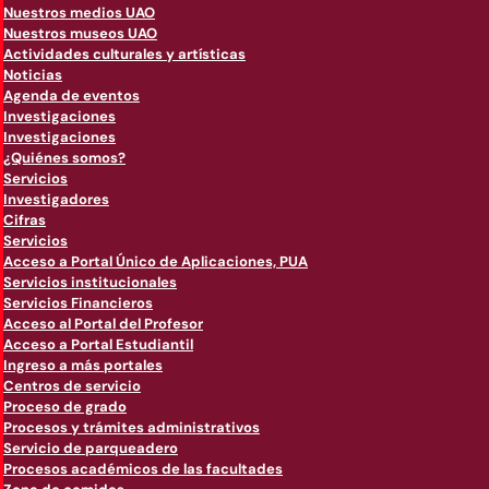
Nuestros medios UAO
Nuestros museos UAO
Actividades culturales y artísticas
Noticias
Agenda de eventos
Investigaciones
Investigaciones
¿Quiénes somos?
Servicios
Investigadores
Cifras
Servicios
Acceso a Portal Único de Aplicaciones, PUA
Servicios institucionales
Servicios Financieros
Acceso al Portal del Profesor
Acceso a Portal Estudiantil
Ingreso a más portales
Centros de servicio
Proceso de grado
Procesos y trámites administrativos
Servicio de parqueadero
Procesos académicos de las facultades