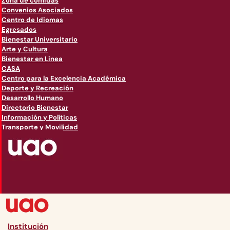
Zona de comidas
Convenios Asociados
Centro de Idiomas
Egresados
Bienestar Universitario
Arte y Cultura
Bienestar en Linea
CASA
Centro para la Excelencia Académica
Deporte y Recreación
Desarrollo Humano
Directorio Bienestar
Información y Políticas
Transporte y Movilidad
Institución