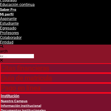
Educación continua
Saber Pro
Mi perfil
Aspirante
Estudiante
Egresado
Profesores
Colaborador
Entidad
arch
Citas financieras
Guía de matricula
Pago en línea
Institución
Nuestro Campus
Información institucional
Documentos Institucionales