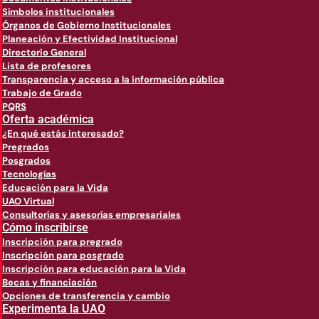
Símbolos institucionales
Órganos de Gobierno Institucionales
Planeación y Efectividad Institucional
Directorio General
Lista de profesores
Transparencia y acceso a la información pública
Trabajo de Grado
PQRS
Oferta académica
¿En qué estás interesado?
Pregrados
Posgrados
Tecnologías
Educación para la Vida
UAO Virtual
Consultorías y asesorías empresariales
Cómo inscribirse
Inscripción para pregrado
Inscripción para posgrado
Inscripción para educación para la Vida
Becas y financiación
Opciones de transferencia y cambio
Experimenta la UAO