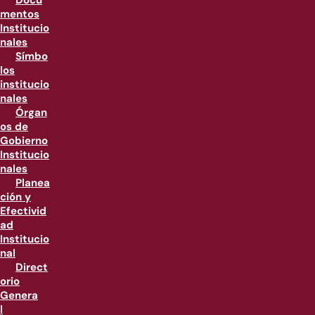
Docu
mentos
Institucio
nales
Símbo
los
institucio
nales
Órgan
os de
Gobierno
Institucio
nales
Planea
ción y
Efectivid
ad
Institucio
nal
Direct
orio
Genera
l