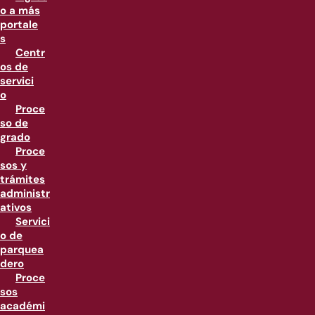
o a más
portale
s
Centr
os de
servici
o
Proce
so de
grado
Proce
sos y
trámites
administr
ativos
Servici
o de
parquea
dero
Proce
sos
académi