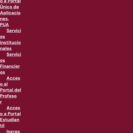
o a Portal
Único de
Aplicacio
nes,
PUA
Servici
os
institucio
nales
Servici
os
Financier
os
Acces
o al
Portal del
Profeso
r
Acces
o a Portal
Estudian
til
Ingres