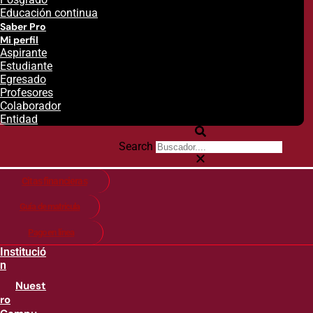
Educación continua
Saber Pro
Mi perfil
Aspirante
Estudiante
Egresado
Profesores
Colaborador
Entidad
Search
Citas financieras
Guía de matricula
Pago en línea
Institució
n
Nuest
ro