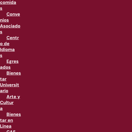
comida
s
Conve
nios
Asociado
s
Centr
o de
Idioma
s
Egres
ados
Bienes
tar
Universit
ario
Arte y
Cultur
a
Bienes
tar en
Linea