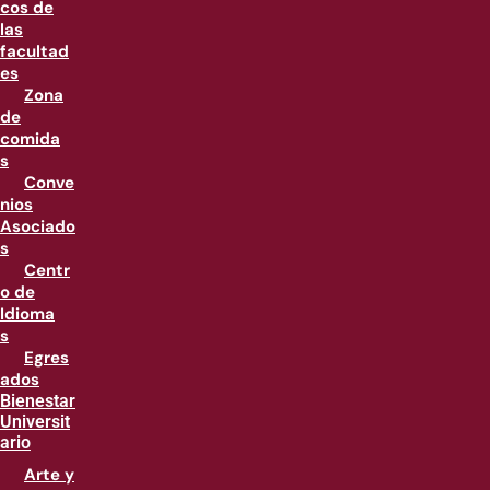
cos de
las
facultad
es
Zona
de
comida
s
Conve
nios
Asociado
s
Centr
o de
Idioma
s
Egres
ados
Bienestar
Universit
ario
Arte y