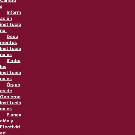
Campu
s
Inform
ación
institucio
nal
Docu
mentos
Institucio
nales
Símbo
los
institucio
nales
Órgan
os de
Gobierno
Institucio
nales
Planea
ción y
Efectivid
ad