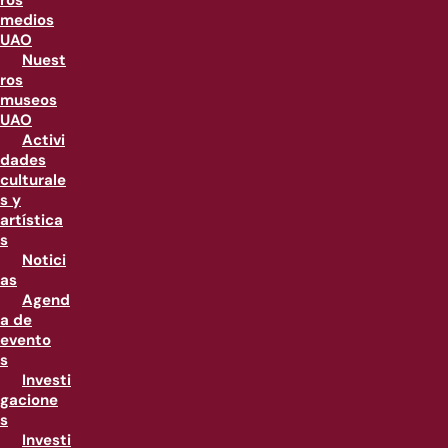
ros
medios
UAO
Nuest
ros
museos
UAO
Activi
dades
culturale
s y
artística
s
Notici
as
Agend
a de
evento
s
Investi
gacione
s
Investi