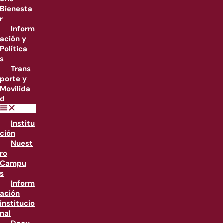
Bienesta
r
Inform
ación y
Política
s
Trans
porte y
Movilida
d
Institu
ción
Nuest
ro
Campu
s
Inform
ación
institucio
nal