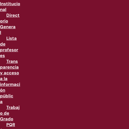
Institucio
nal
Direct
orio
Genera
l
Lista
de
profesor
es
Trans
parencia
y acceso
a la
informaci
ón
públic
a
Trabaj
o de
Grado
PQR