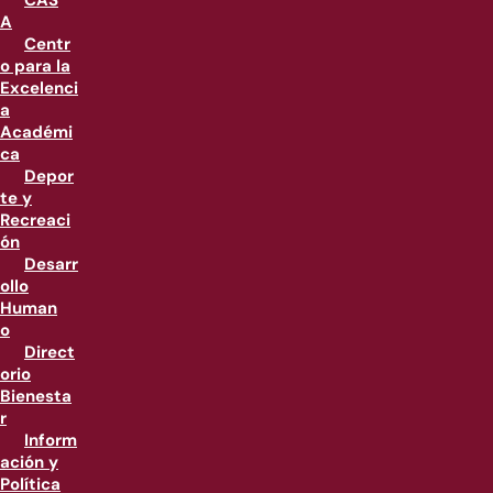
CAS
A
Centr
o para la
Excelenci
a
Académi
ca
Depor
te y
Recreaci
ón
Desarr
ollo
Human
o
Direct
orio
Bienesta
r
Inform
ación y
Política