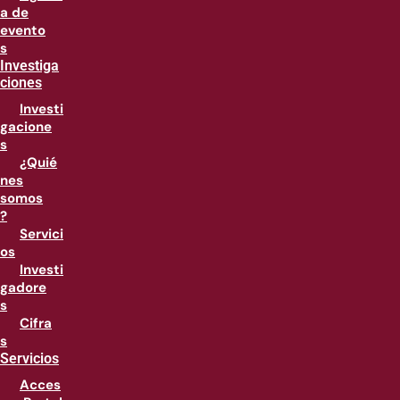
a de
evento
s
Investiga
ciones
Investi
gacione
s
¿Quié
nes
somos
?
Servici
os
Investi
gadore
s
Cifra
s
Servicios
Acces