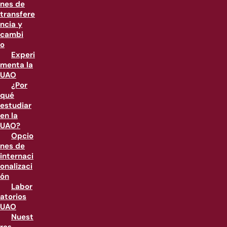
nes de
transfere
ncia y
cambi
o
Experi
menta la
UAO
¿Por
qué
estudiar
en la
UAO?
Opcio
nes de
internaci
onalizaci
ón
Labor
atorios
UAO
Nuest