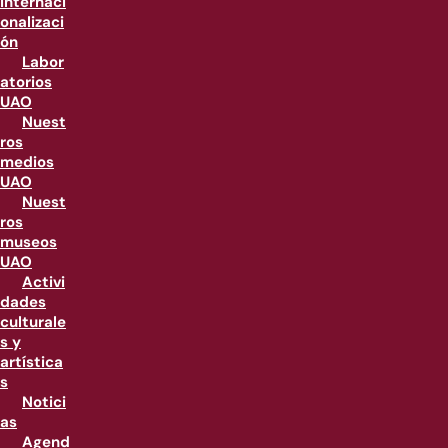
internaci
onalizaci
ón
Labor
atorios
UAO
Nuest
ros
medios
UAO
Nuest
ros
museos
UAO
Activi
dades
culturale
s y
artística
s
Notici
as
Agend