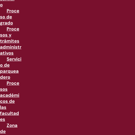
o
Proce
so de
grado
Proce
sos y
trámites
administr
ativos
Servici
o de
parquea
dero
Proce
sos
académi
cos de
las
facultad
es
Zona
de