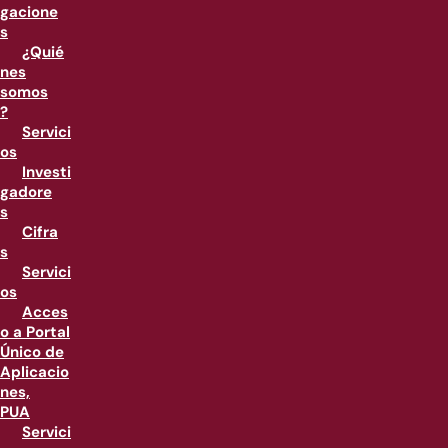
gacione
s
¿Quié
nes
somos
?
Servici
os
Investi
gadore
s
Cifra
s
Servici
os
Acces
o a Portal
Único de
Aplicacio
nes,
PUA
Servici