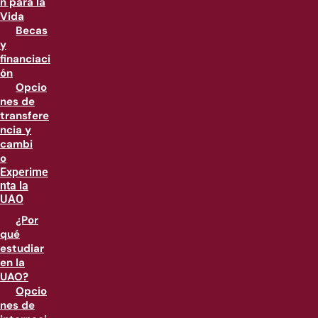
n para la
Vida
Becas
y
financiaci
ón
Opcio
nes de
transfere
ncia y
cambi
o
Experime
nta la
UAO
¿Por
qué
estudiar
en la
UAO?
Opcio
nes de