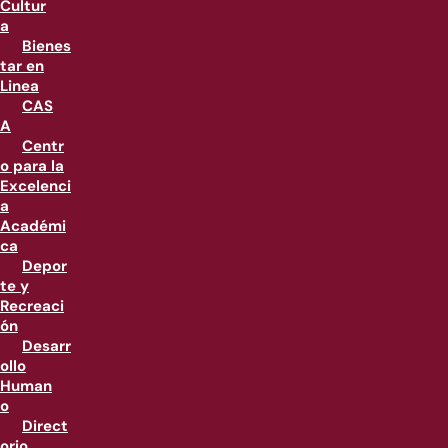
Cultur
a
Bienes
tar en
Linea
CAS
A
Centr
o para la
Excelenci
a
Académi
ca
Depor
te y
Recreaci
ón
Desarr
ollo
Human
o
Direct
orio