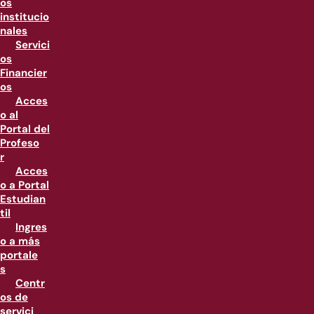
os
institucio
nales
Servici
os
Financier
os
Acces
o al
Portal del
Profeso
r
Acces
o a Portal
Estudian
til
Ingres
o a más
portale
s
Centr
os de
servici