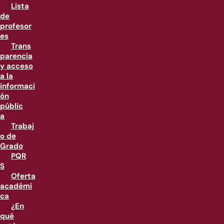
Lista
de
profesor
es
Trans
parencia
y acceso
a la
informaci
ón
públic
a
Trabaj
o de
Grado
PQR
S
Oferta
académi
ca
¿En
qué