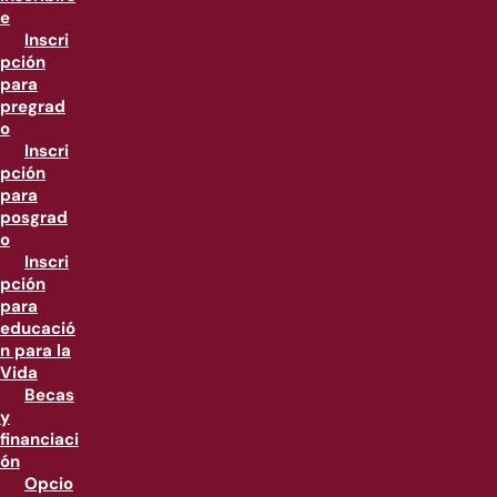
e
Inscri
pción
para
pregrad
o
Inscri
pción
para
posgrad
o
Inscri
pción
para
educació
n para la
Vida
Becas
y
financiaci
ón
Opcio