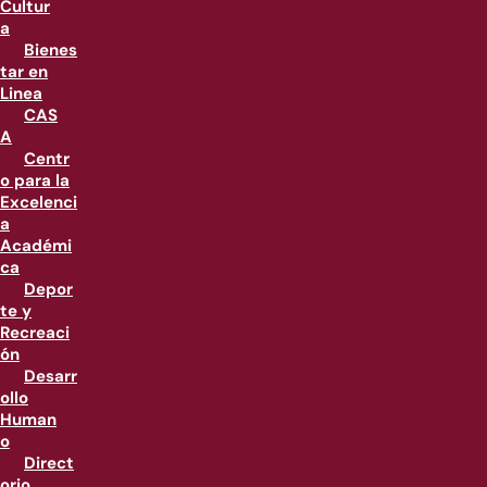
Cultur
a
Bienes
tar en
Linea
CAS
A
Centr
o para la
Excelenci
a
Académi
ca
Depor
te y
Recreaci
ón
Desarr
ollo
Human
o
Direct
orio