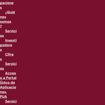
gacione
s
¿Quié
nes
somos
?
Servici
os
Investi
gadore
s
Cifra
s
Servici
os
Acces
o a Portal
Único de
Aplicacio
nes,
PUA
Servici