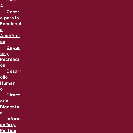
CAS
A
Centr
o para la
Excelenci
a
Académi
ca
Depor
te y
Recreaci
ón
Desarr
ollo
Human
o
Direct
orio
Bienesta
r
Inform
ación y
Política