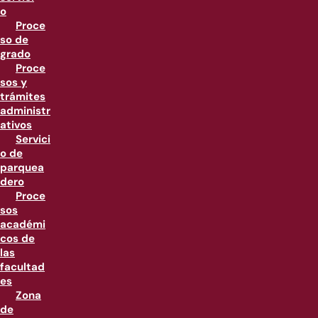
o
Proce
so de
grado
Proce
sos y
trámites
administr
ativos
Servici
o de
parquea
dero
Proce
sos
académi
cos de
las
facultad
es
Zona
de