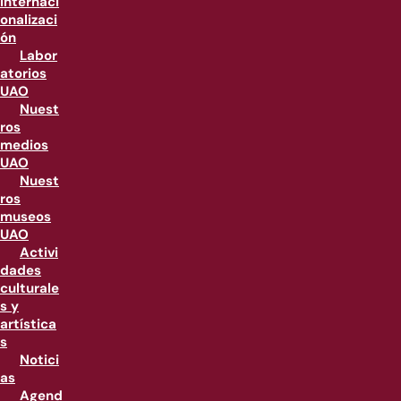
internaci
onalizaci
ón
Labor
atorios
UAO
Nuest
ros
medios
UAO
Nuest
ros
museos
UAO
Activi
dades
culturale
s y
artística
s
Notici
as
Agend