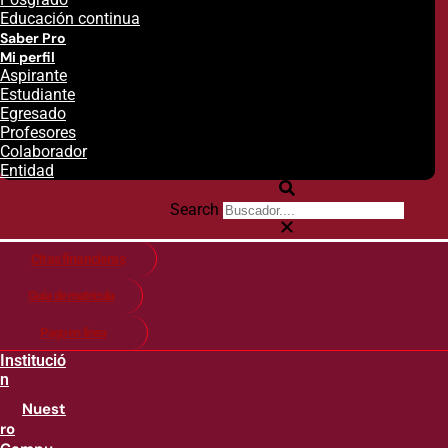
Educación continua
Saber Pro
Mi perfil
Aspirante
Estudiante
Egresado
Profesores
Colaborador
Entidad
Search
Citas financieras
Guía de matricula
Pago en línea
Institució
n
Nuest
ro