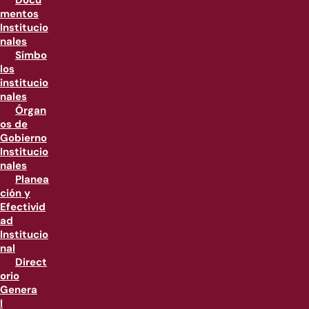
Docu
mentos
Institucio
nales
Símbo
los
institucio
nales
Órgan
os de
Gobierno
Institucio
nales
Planea
ción y
Efectivid
ad
Institucio
nal
Direct
orio
Genera
l