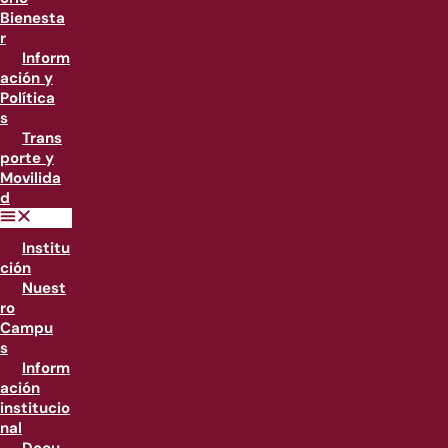
Bienesta
r
Inform
ación y
Política
s
Trans
porte y
Movilida
d
Institu
ción
Nuest
ro
Campu
s
Inform
ación
institucio
nal