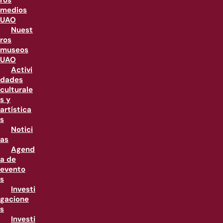
ros
medios
UAO
Nuest
ros
museos
UAO
Activi
dades
culturale
s y
artística
s
Notici
as
Agend
a de
evento
s
Investi
gacione
s
Investi