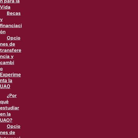
n para la
Vida
Becas
y
financiaci
ón
Opcio
nes de
transfere
ncia y
cambi
o
Experime
nta la
UAO
¿Por
qué
estudiar
en la
UAO?
Opcio
nes de