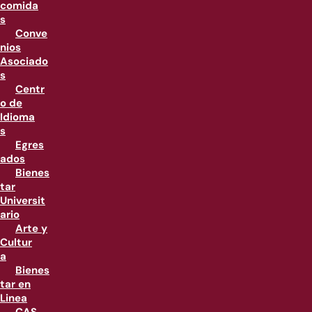
comida
s
Conve
nios
Asociado
s
Centr
o de
Idioma
s
Egres
ados
Bienes
tar
Universit
ario
Arte y
Cultur
a
Bienes
tar en
Linea