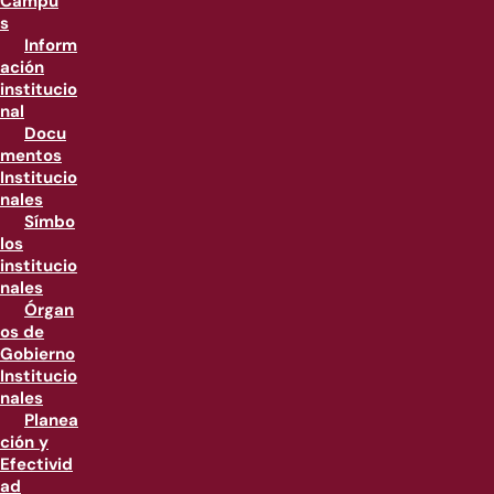
Campu
s
Inform
ación
institucio
nal
Docu
mentos
Institucio
nales
Símbo
los
institucio
nales
Órgan
os de
Gobierno
Institucio
nales
Planea
ción y
Efectivid
ad