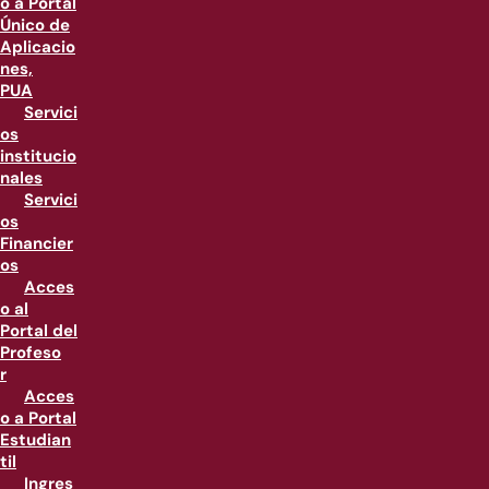
o a Portal
Único de
Aplicacio
nes,
PUA
Servici
os
institucio
nales
Servici
os
Financier
os
Acces
o al
Portal del
Profeso
r
Acces
o a Portal
Estudian
til
Ingres