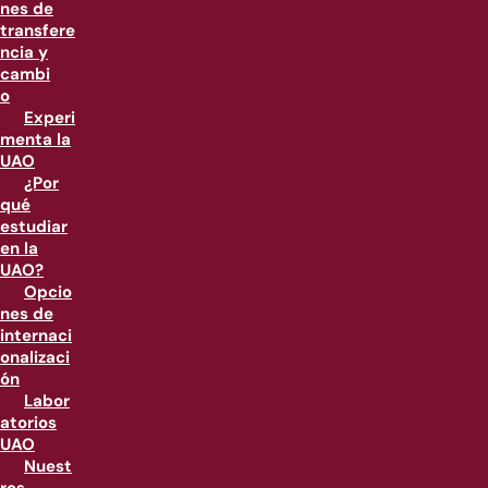
nes de
transfere
ncia y
cambi
o
Experi
menta la
UAO
¿Por
qué
estudiar
en la
UAO?
Opcio
nes de
internaci
onalizaci
ón
Labor
atorios
UAO
Nuest