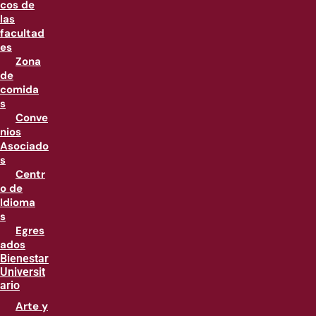
cos de
las
facultad
es
Zona
de
comida
s
Conve
nios
Asociado
s
Centr
o de
Idioma
s
Egres
ados
Bienestar
Universit
ario
Arte y