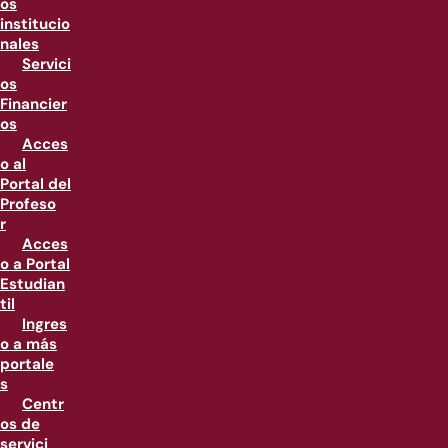
os
institucio
nales
Servici
os
Financier
os
Acces
o al
Portal del
Profeso
r
Acces
o a Portal
Estudian
til
Ingres
o a más
portale
s
Centr
os de
servici