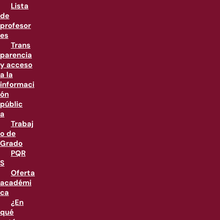
Lista
de
profesor
es
Trans
parencia
y acceso
a la
informaci
ón
públic
a
Trabaj
o de
Grado
PQR
S
Oferta
académi
ca
¿En
qué