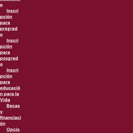
e
Inscri
pción
para
pregrad
o
Inscri
pción
para
posgrad
o
Inscri
pción
para
educació
n para la
Vida
Becas
y
financiaci
ón
Opcio