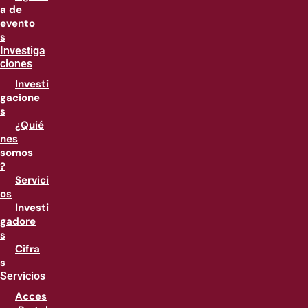
a de
evento
s
Investiga
ciones
Investi
gacione
s
¿Quié
nes
somos
?
Servici
os
Investi
gadore
s
Cifra
s
Servicios
Acces