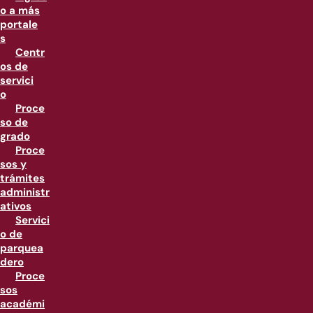
o a más
portale
s
Centr
os de
servici
o
Proce
so de
grado
Proce
sos y
trámites
administr
ativos
Servici
o de
parquea
dero
Proce
sos
académi