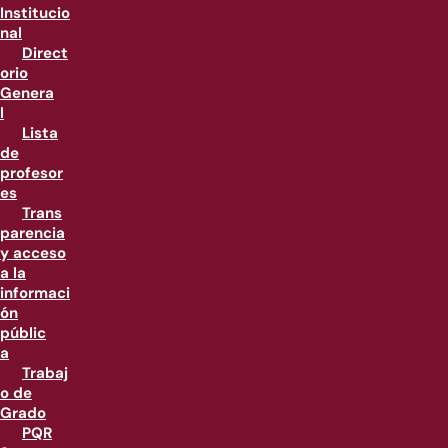
Institucio
nal
Direct
orio
Genera
l
Lista
de
profesor
es
Trans
parencia
y acceso
a la
informaci
ón
públic
a
Trabaj
o de
Grado
PQR