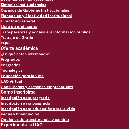
Símbolos institucionales
Órganos de Gobierno Institucionales
Planeación y Efectividad Institucional
Directorio General
Lista de profesores
Transparencia y acceso a la información pública
Trabajo de Grado
PQRS
Oferta académica
¿En qué estás interesado?
Pregrados
Posgrados
Tecnologías
Educación para la Vida
UAO Virtual
Consultorías y asesorías empresariales
Cómo inscribirse
Inscripción para pregrado
Inscripción para posgrado
Inscripción para educación para la Vida
Becas y financiación
Opciones de transferencia y cambio
Experimenta la UAO