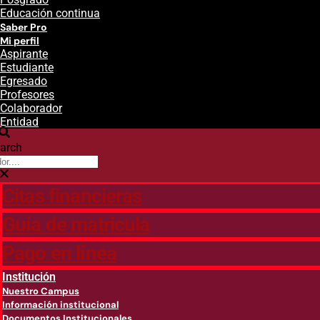
Educación continua
Saber Pro
Mi perfil
Aspirante
Estudiante
Egresado
Profesores
Colaborador
Entidad
arch
Citas financieras
Guía de matricula
Pago en línea
Institución
Nuestro Campus
Información institucional
Documentos Institucionales