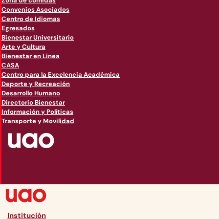
Zona de comidas
Convenios Asociados
Centro de Idiomas
Egresados
Bienestar Universitario
Arte y Cultura
Bienestar en Linea
CASA
Centro para la Excelencia Académica
Deporte y Recreación
Desarrollo Humano
Directorio Bienestar
Información y Políticas
Transporte y Movilidad
Institución