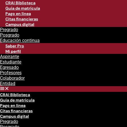
CRAI Biblioteca
Guía de matrícula
Pago en línea
Citas financieras
Campus digital
Pregrado
Posgrado
Educación continua
Saber Pro
Mi perfil
Aspirante
Estudiante
Egresado
Profesores
Colaborador
Entidad
CRAI Biblioteca
Guía de matrícula
Pago en línea
Citas financieras
Campus digital
Pregrado
Posgrado