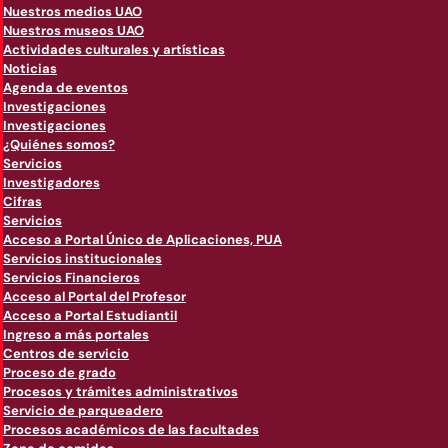
Nuestros medios UAO
Nuestros museos UAO
Actividades culturales y artísticas
Noticias
Agenda de eventos
Investigaciones
Investigaciones
¿Quiénes somos?
Servicios
Investigadores
Cifras
Servicios
Acceso a Portal Único de Aplicaciones, PUA
Servicios institucionales
Servicios Financieros
Acceso al Portal del Profesor
Acceso a Portal Estudiantil
Ingreso a más portales
Centros de servicio
Proceso de grado
Procesos y trámites administrativos
Servicio de parqueadero
Procesos académicos de las facultades