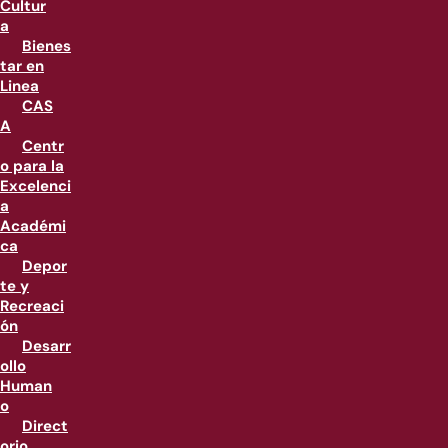
Cultur
a
Bienes
tar en
Linea
CAS
A
Centr
o para la
Excelenci
a
Académi
ca
Depor
te y
Recreaci
ón
Desarr
ollo
Human
o
Direct
orio