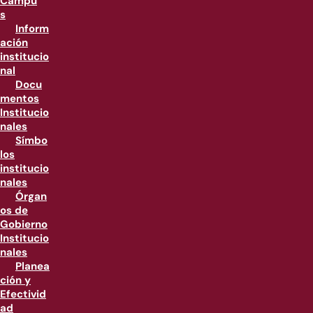
Campu
s
Inform
ación
institucio
nal
Docu
mentos
Institucio
nales
Símbo
los
institucio
nales
Órgan
os de
Gobierno
Institucio
nales
Planea
ción y
Efectivid
ad