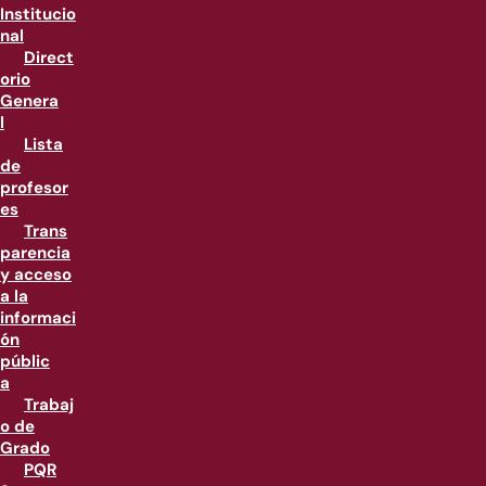
Institucio
nal
Direct
orio
Genera
l
Lista
de
profesor
es
Trans
parencia
y acceso
a la
informaci
ón
públic
a
Trabaj
o de
Grado
PQR