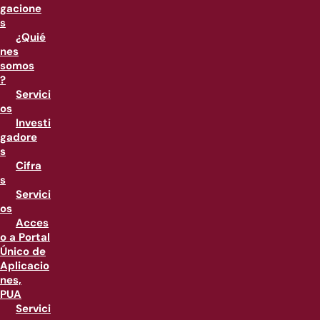
gacione
s
¿Quié
nes
somos
?
Servici
os
Investi
gadore
s
Cifra
s
Servici
os
Acces
o a Portal
Único de
Aplicacio
nes,
PUA
Servici