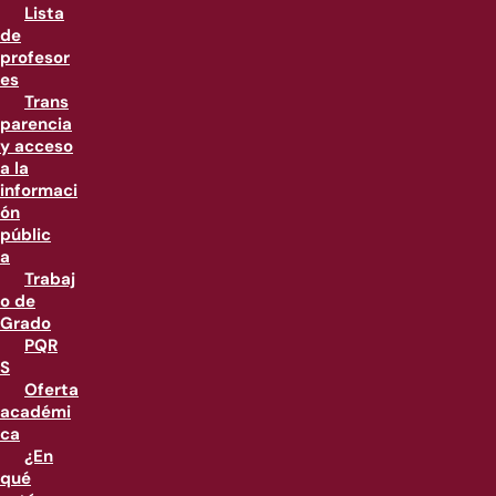
Lista
de
profesor
es
Trans
parencia
y acceso
a la
informaci
ón
públic
a
Trabaj
o de
Grado
PQR
S
Oferta
académi
ca
¿En
qué