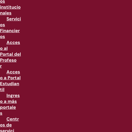
os
institucio
nales
Servici
os
Financier
os
Acces
o al
Portal del
Profeso
r
Acces
o a Portal
Estudian
til
Ingres
o a más
portale
s
Centr
os de
servici