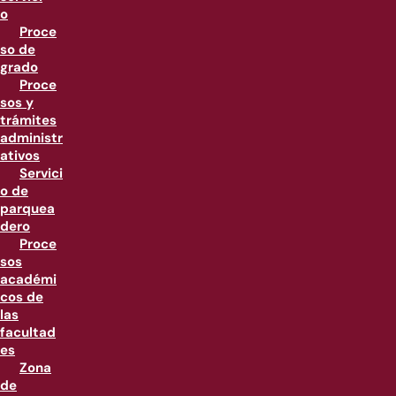
o
Proce
so de
grado
Proce
sos y
trámites
administr
ativos
Servici
o de
parquea
dero
Proce
sos
académi
cos de
las
facultad
es
Zona
de