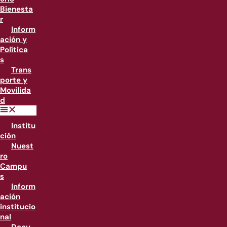
Bienesta
r
Inform
ación y
Política
s
Trans
porte y
Movilida
d
Institu
ción
Nuest
ro
Campu
s
Inform
ación
institucio
nal