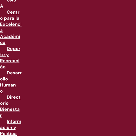
CAS
A
Centr
o para la
Excelenci
a
Académi
ca
Depor
te y
Recreaci
ón
Desarr
ollo
Human
o
Direct
orio
Bienesta
r
Inform
ación y
Política