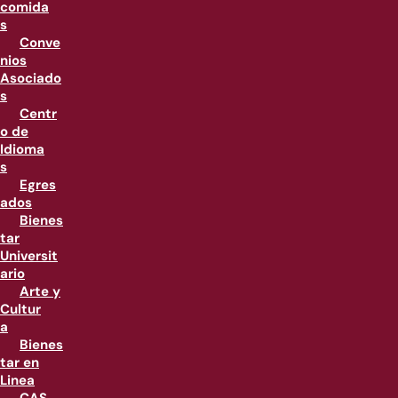
comida
s
Conve
nios
Asociado
s
Centr
o de
Idioma
s
Egres
ados
Bienes
tar
Universit
ario
Arte y
Cultur
a
Bienes
tar en
Linea