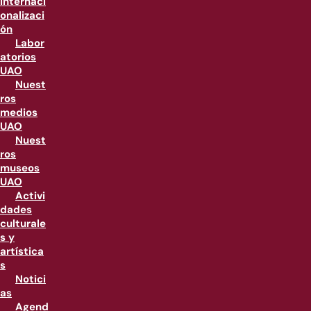
internaci
onalizaci
ón
Labor
atorios
UAO
Nuest
ros
medios
UAO
Nuest
ros
museos
UAO
Activi
dades
culturale
s y
artística
s
Notici
as
Agend