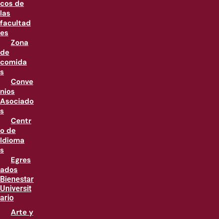
cos de
las
facultad
es
Zona
de
comida
s
Conve
nios
Asociado
s
Centr
o de
Idioma
s
Egres
ados
Bienestar
Universit
ario
Arte y