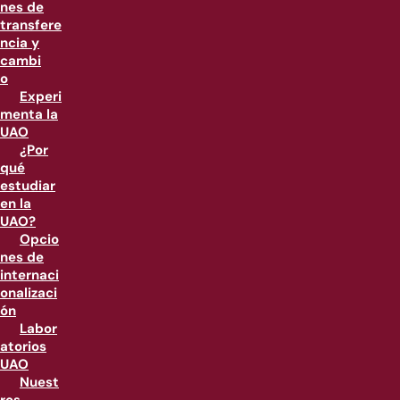
nes de
transfere
ncia y
cambi
o
Experi
menta la
UAO
¿Por
qué
estudiar
en la
UAO?
Opcio
nes de
internaci
onalizaci
ón
Labor
atorios
UAO
Nuest