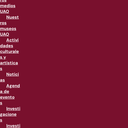
ros
medios
UAO
Nuest
ros
museos
UAO
Activi
dades
culturale
s y
artística
s
Notici
as
Agend
a de
evento
s
Investi
gacione
s
Investi