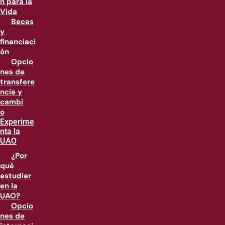
n para la
Vida
Becas
y
financiaci
ón
Opcio
nes de
transfere
ncia y
cambi
o
Experime
nta la
UAO
¿Por
qué
estudiar
en la
UAO?
Opcio
nes de