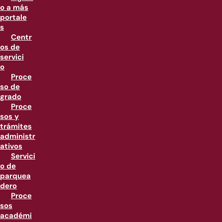
o a más
portale
s
Centr
os de
servici
o
Proce
so de
grado
Proce
sos y
trámites
administr
ativos
Servici
o de
parquea
dero
Proce
sos
académi