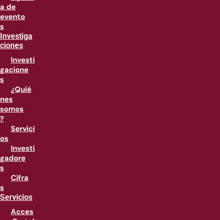
a de
evento
s
Investiga
ciones
Investi
gacione
s
¿Quié
nes
somos
?
Servici
os
Investi
gadore
s
Cifra
s
Servicios
Acces