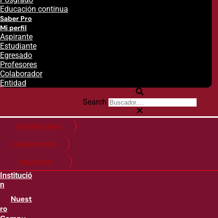
Educación continua
Saber Pro
Mi perfil
Aspirante
Estudiante
Egresado
Profesores
Colaborador
Entidad
Search
Citas financieras
Guía de matricula
Pago en línea
Institució
n
Nuest
ro