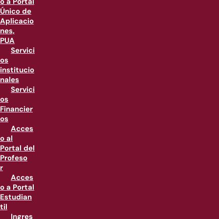
o a Portal
Único de
Aplicacio
nes,
PUA
Servici
os
institucio
nales
Servici
os
Financier
os
Acces
o al
Portal del
Profeso
r
Acces
o a Portal
Estudian
til
Ingres