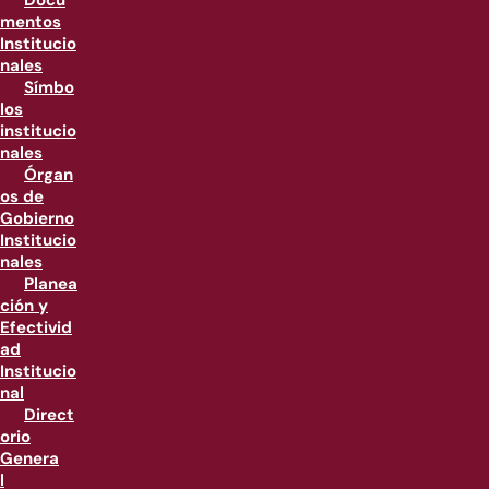
Docu
mentos
Institucio
nales
Símbo
los
institucio
nales
Órgan
os de
Gobierno
Institucio
nales
Planea
ción y
Efectivid
ad
Institucio
nal
Direct
orio
Genera
l