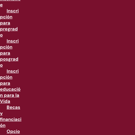
e
Inscri
pción
para
pregrad
o
Inscri
pción
para
posgrad
o
Inscri
pción
para
educació
n para la
Vida
Becas
y
financiaci
ón
Opcio