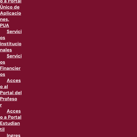
o a Portal
Único de
Aplicacio
nes,
PUA
Servici
os
institucio
nales
Servici
os
Financier
os
Acces
o al
Portal del
Profeso
r
Acces
o a Portal
Estudian
til
Ingres