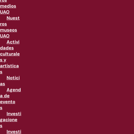
ros
medios
UAO
Nuest
ros
museos
UAO
Activi
dades
culturale
s y
artística
s
Notici
as
Agend
a de
evento
s
Investi
gacione
s
Investi