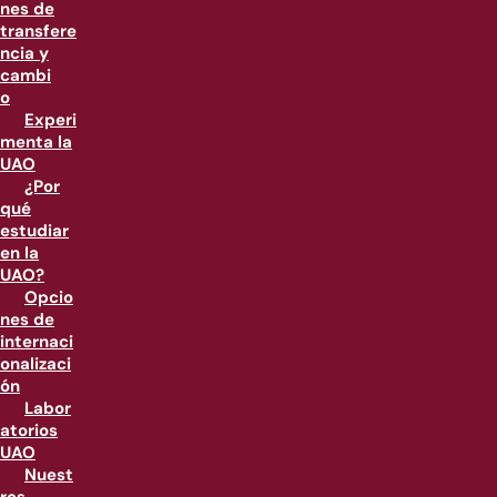
nes de
transfere
ncia y
cambi
o
Experi
menta la
UAO
¿Por
qué
estudiar
en la
UAO?
Opcio
nes de
internaci
onalizaci
ón
Labor
atorios
UAO
Nuest