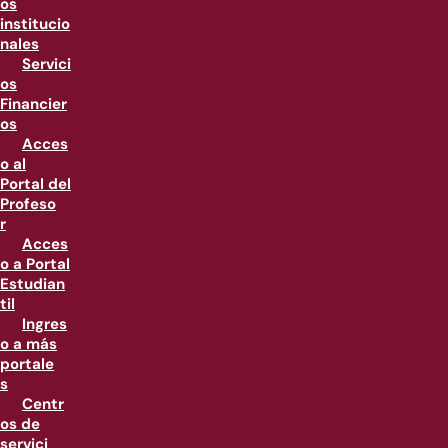
os
institucio
nales
Servici
os
Financier
os
Acces
o al
Portal del
Profeso
r
Acces
o a Portal
Estudian
til
Ingres
o a más
portale
s
Centr
os de
servici