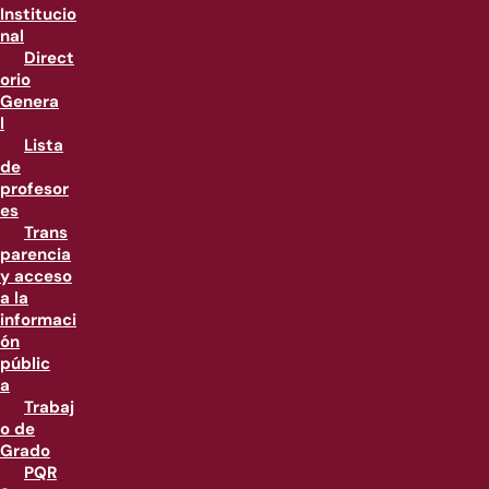
Institucio
nal
Direct
orio
Genera
l
Lista
de
profesor
es
Trans
parencia
y acceso
a la
informaci
ón
públic
a
Trabaj
o de
Grado
PQR