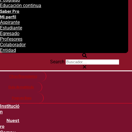
Educación continua
Saber Pro
Mi perfil
Aspirante
Estudiante
Egresado
Profesores
Colaborador
Entidad
Search
Citas financieras
Guía de matricula
Pago en línea
Institució
n
Nuest
ro