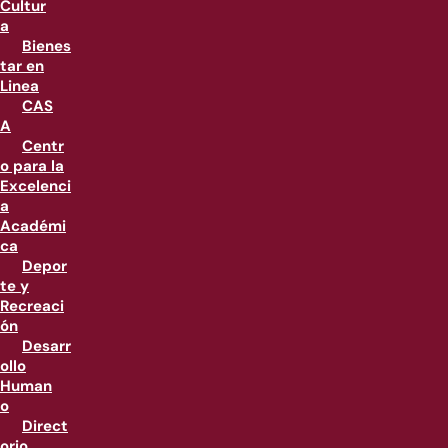
Cultur
a
Bienes
tar en
Linea
CAS
A
Centr
o para la
Excelenci
a
Académi
ca
Depor
te y
Recreaci
ón
Desarr
ollo
Human
o
Direct
orio