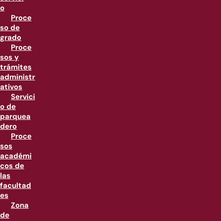
o
Proce
so de
grado
Proce
sos y
trámites
administr
ativos
Servici
o de
parquea
dero
Proce
sos
académi
cos de
las
facultad
es
Zona
de