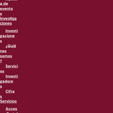
a de
evento
s
Investiga
ciones
Investi
gacione
s
¿Quié
nes
somos
?
Servici
os
Investi
gadore
s
Cifra
s
Servicios
Acces