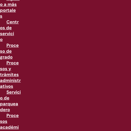
o a más
portale
s
Centr
os de
servici
o
Proce
so de
grado
Proce
sos y
trámites
administr
ativos
Servici
o de
parquea
dero
Proce
sos
académi