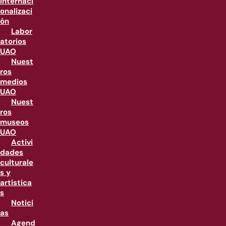
internaci
onalizaci
ón
Labor
atorios
UAO
Nuest
ros
medios
UAO
Nuest
ros
museos
UAO
Activi
dades
culturale
s y
artística
s
Notici
as
Agend