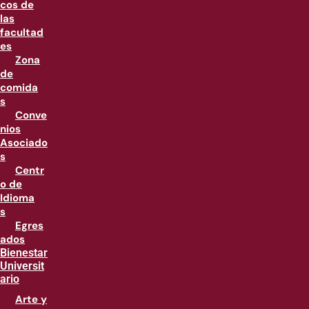
cos de
las
facultad
es
Zona
de
comida
s
Conve
nios
Asociado
s
Centr
o de
Idioma
s
Egres
ados
Bienestar
Universit
ario
Arte y