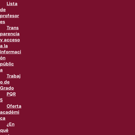
Lista
de
profesor
es
Trans
parencia
y acceso
a la
informaci
ón
públic
a
Trabaj
o de
Grado
PQR
S
Oferta
académi
ca
¿En
qué