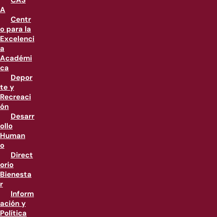
CAS
A
Centr
o para la
Excelenci
a
Académi
ca
Depor
te y
Recreaci
ón
Desarr
ollo
Human
o
Direct
orio
Bienesta
r
Inform
ación y
Política