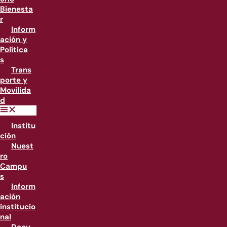
Bienesta
r
Inform
ación y
Política
s
Trans
porte y
Movilida
d
Institu
ción
Nuest
ro
Campu
s
Inform
ación
institucio
nal