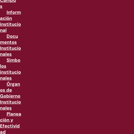
Campu
s
Inform
ación
institucio
nal
Docu
mentos
Institucio
nales
Símbo
los
institucio
nales
Órgan
os de
Gobierno
Institucio
nales
Planea
ción y
Efectivid
ad