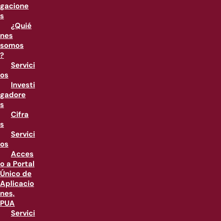
gacione
s
¿Quié
nes
somos
?
Servici
os
Investi
gadore
s
Cifra
s
Servici
os
Acces
o a Portal
Único de
Aplicacio
nes,
PUA
Servici