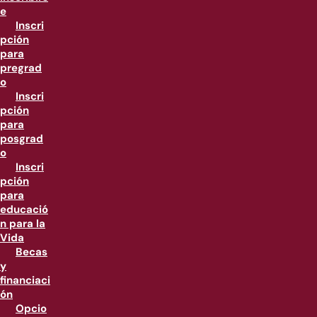
e
Inscri
pción
para
pregrad
o
Inscri
pción
para
posgrad
o
Inscri
pción
para
educació
n para la
Vida
Becas
y
financiaci
ón
Opcio