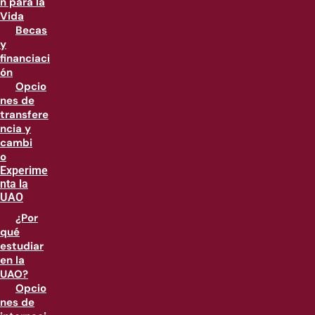
n para la
Vida
Becas
y
financiaci
ón
Opcio
nes de
transfere
ncia y
cambi
o
Experime
nta la
UAO
¿Por
qué
estudiar
en la
UAO?
Opcio
nes de