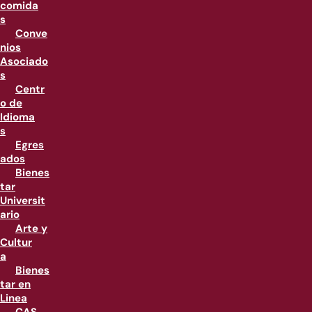
comida
s
Conve
nios
Asociado
s
Centr
o de
Idioma
s
Egres
ados
Bienes
tar
Universit
ario
Arte y
Cultur
a
Bienes
tar en
Linea