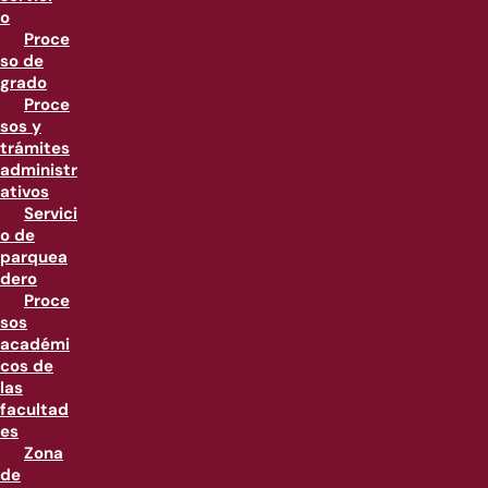
o
Proce
so de
grado
Proce
sos y
trámites
administr
ativos
Servici
o de
parquea
dero
Proce
sos
académi
cos de
las
facultad
es
Zona
de