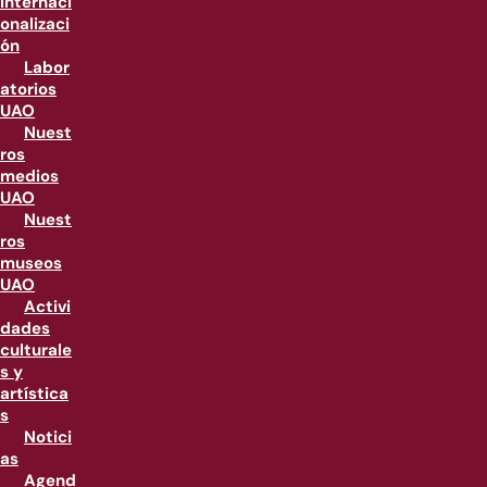
internaci
onalizaci
ón
Labor
atorios
UAO
Nuest
ros
medios
UAO
Nuest
ros
museos
UAO
Activi
dades
culturale
s y
artística
s
Notici
as
Agend