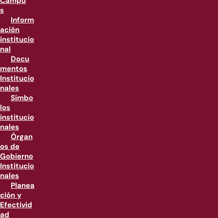
Campu
s
Inform
ación
institucio
nal
Docu
mentos
Institucio
nales
Símbo
los
institucio
nales
Órgan
os de
Gobierno
Institucio
nales
Planea
ción y
Efectivid
ad