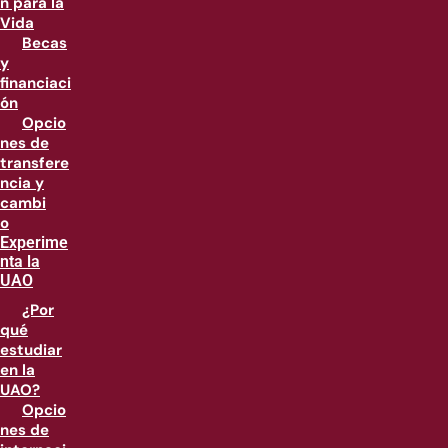
n para la
Vida
Becas
y
financiaci
ón
Opcio
nes de
transfere
ncia y
cambi
o
Experime
nta la
UAO
¿Por
qué
estudiar
en la
UAO?
Opcio
nes de