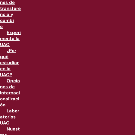
nes de
transfere
ncia y
cambi
o
Experi
menta la
UAO
¿Por
qué
estudiar
en la
UAO?
Opcio
nes de
internaci
onalizaci
ón
Labor
atorios
UAO
Nuest