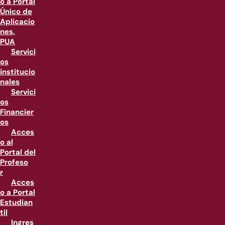
o a Portal
Único de
Aplicacio
nes,
PUA
Servici
os
institucio
nales
Servici
os
Financier
os
Acces
o al
Portal del
Profeso
r
Acces
o a Portal
Estudian
til
Ingres