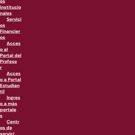
os
institucio
nales
Servici
os
Financier
os
Acces
o al
Portal del
Profeso
r
Acces
o a Portal
Estudian
til
Ingres
o a más
portale
s
Centr
os de
servici