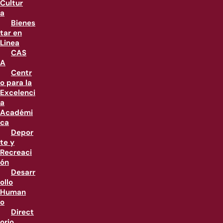
Cultur
a
Bienes
tar en
Linea
CAS
A
Centr
o para la
Excelenci
a
Académi
ca
Depor
te y
Recreaci
ón
Desarr
ollo
Human
o
Direct
orio