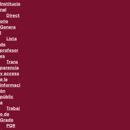
Institucio
nal
Direct
orio
Genera
l
Lista
de
profesor
es
Trans
parencia
y acceso
a la
informaci
ón
públic
a
Trabaj
o de
Grado
PQR