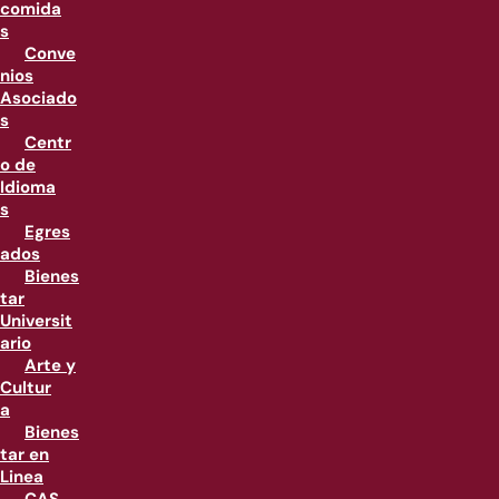
comida
s
Conve
nios
Asociado
s
Centr
o de
Idioma
s
Egres
ados
Bienes
tar
Universit
ario
Arte y
Cultur
a
Bienes
tar en
Linea