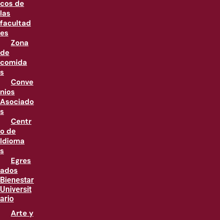
cos de
las
facultad
es
Zona
de
comida
s
Conve
nios
Asociado
s
Centr
o de
Idioma
s
Egres
ados
Bienestar
Universit
ario
Arte y