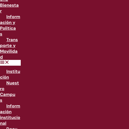
Bienesta
r
Inform
ación y
Política
s
Trans
porte y
Movilida
d
Institu
ción
Nuest
ro
Campu
s
Inform
ación
institucio
nal