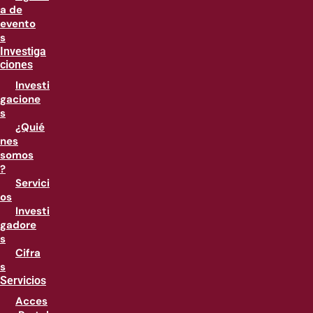
a de
evento
s
Investiga
ciones
Investi
gacione
s
¿Quié
nes
somos
?
Servici
os
Investi
gadore
s
Cifra
s
Servicios
Acces