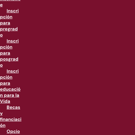
e
Inscri
pción
para
pregrad
o
Inscri
pción
para
posgrad
o
Inscri
pción
para
educació
n para la
Vida
Becas
y
financiaci
ón
Opcio