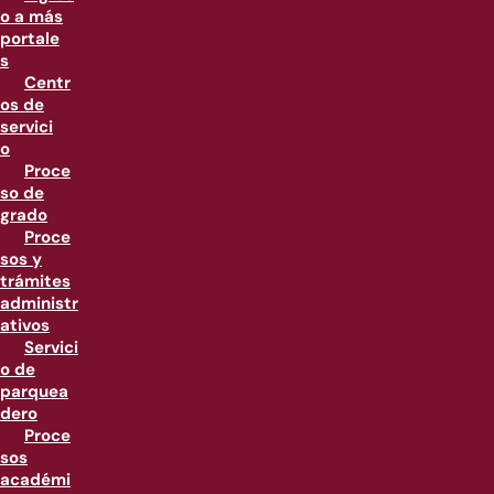
o a más
portale
s
Centr
os de
servici
o
Proce
so de
grado
Proce
sos y
trámites
administr
ativos
Servici
o de
parquea
dero
Proce
sos
académi