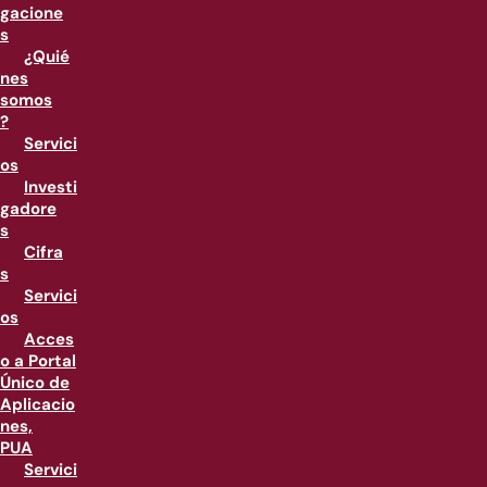
gacione
s
¿Quié
nes
somos
?
Servici
os
Investi
gadore
s
Cifra
s
Servici
os
Acces
o a Portal
Único de
Aplicacio
nes,
PUA
Servici