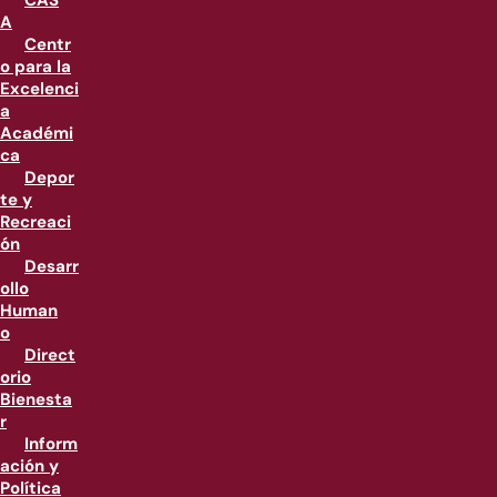
CAS
A
Centr
o para la
Excelenci
a
Académi
ca
Depor
te y
Recreaci
ón
Desarr
ollo
Human
o
Direct
orio
Bienesta
r
Inform
ación y
Política