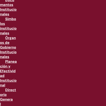
Docu
mentos
Institucio
nales
Símbo
los
institucio
nales
Órgan
os de
Gobierno
Institucio
nales
Planea
ción y
Efectivid
ad
Institucio
nal
Direct
orio
Genera
l