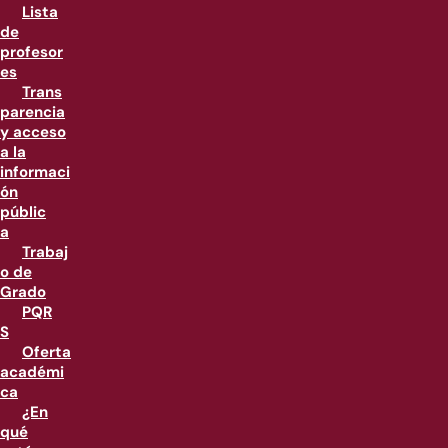
Lista
de
profesor
es
Trans
parencia
y acceso
a la
informaci
ón
públic
a
Trabaj
o de
Grado
PQR
S
Oferta
académi
ca
¿En
qué