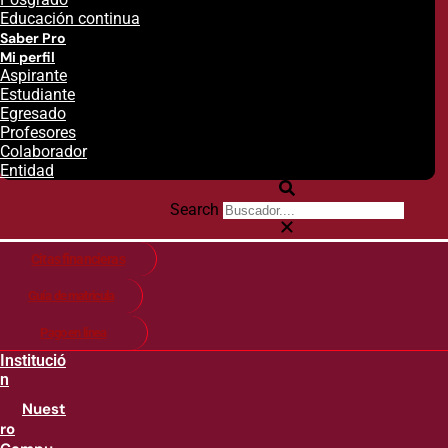
Educación continua
Saber Pro
Mi perfil
Aspirante
Estudiante
Egresado
Profesores
Colaborador
Entidad
Search
Citas financieras
Guía de matricula
Pago en línea
Institució
n
Nuest
ro