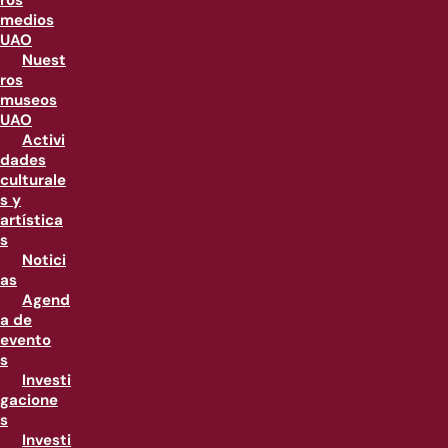
ros
medios
UAO
Nuest
ros
museos
UAO
Activi
dades
culturale
s y
artística
s
Notici
as
Agend
a de
evento
s
Investi
gacione
s
Investi