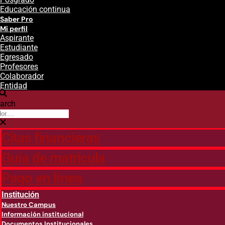
Educación continua
Saber Pro
Mi perfil
Aspirante
Estudiante
Egresado
Profesores
Colaborador
Entidad
arch
Citas financieras
Guía de matricula
Pago en línea
Institución
Nuestro Campus
Información institucional
Documentos Institucionales