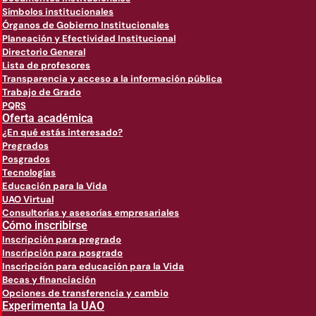
Símbolos institucionales
Órganos de Gobierno Institucionales
Planeación y Efectividad Institucional
Directorio General
Lista de profesores
Transparencia y acceso a la información pública
Trabajo de Grado
PQRS
Oferta académica
¿En qué estás interesado?
Pregrados
Posgrados
Tecnologías
Educación para la Vida
UAO Virtual
Consultorías y asesorías empresariales
Cómo inscribirse
Inscripción para pregrado
Inscripción para posgrado
Inscripción para educación para la Vida
Becas y financiación
Opciones de transferencia y cambio
Experimenta la UAO