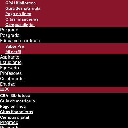
CRAI Biblioteca
Guía de matrícula
Pago en línea
Citas financieras
Campus digital
Pregrado
Posgrado
Educación continua
Saber Pro
Mi perfil
Aspirante
Estudiante
Egresado
Profesores
Colaborador
Entidad
CRAI Biblioteca
Guía de matrícula
Pago en línea
Citas financieras
Campus digital
Pregrado
Posgrado