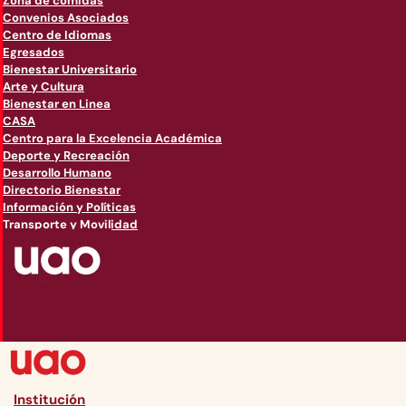
Zona de comidas
Convenios Asociados
Centro de Idiomas
Egresados
Bienestar Universitario
Arte y Cultura
Bienestar en Linea
CASA
Centro para la Excelencia Académica
Deporte y Recreación
Desarrollo Humano
Directorio Bienestar
Información y Políticas
Transporte y Movilidad
Institución