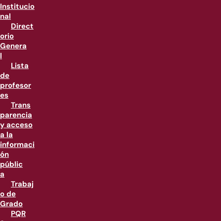
Institucio
nal
Direct
orio
Genera
l
Lista
de
profesor
es
Trans
parencia
y acceso
a la
informaci
ón
públic
a
Trabaj
o de
Grado
PQR