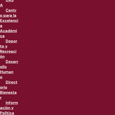
CAS
A
Centr
o para la
Excelenci
a
Académi
ca
Depor
te y
Recreaci
ón
Desarr
ollo
Human
o
Direct
orio
Bienesta
r
Inform
ación y
Política