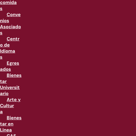
comida
s
Conve
nios
Asociado
s
Centr
o de
Idioma
s
Egres
ados
Bienes
tar
Universit
ario
Arte y
Cultur
a
Bienes
tar en
Linea