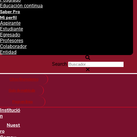
Educación continua
Saber Pro
Mi perfil
Aspirante
Estudiante
Egresado
Profesores
Colaborador
Entidad
Search
Citas financieras
Guía de matricula
Pago en línea
Institució
n
Nuest
ro