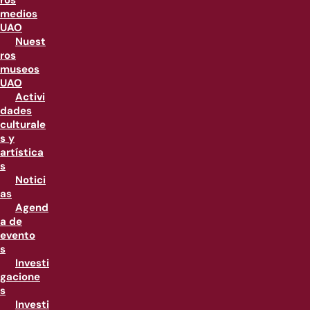
ros
medios
UAO
Nuest
ros
museos
UAO
Activi
dades
culturale
s y
artística
s
Notici
as
Agend
a de
evento
s
Investi
gacione
s
Investi