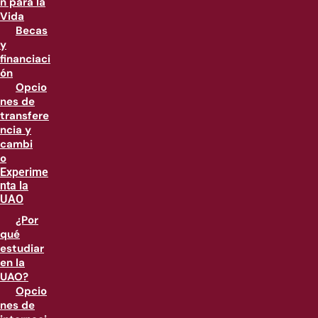
n para la
Vida
Becas
y
financiaci
ón
Opcio
nes de
transfere
ncia y
cambi
o
Experime
nta la
UAO
¿Por
qué
estudiar
en la
UAO?
Opcio
nes de