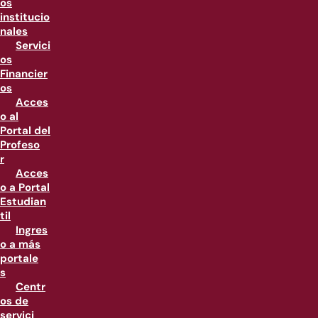
os
institucio
nales
Servici
os
Financier
os
Acces
o al
Portal del
Profeso
r
Acces
o a Portal
Estudian
til
Ingres
o a más
portale
s
Centr
os de
servici