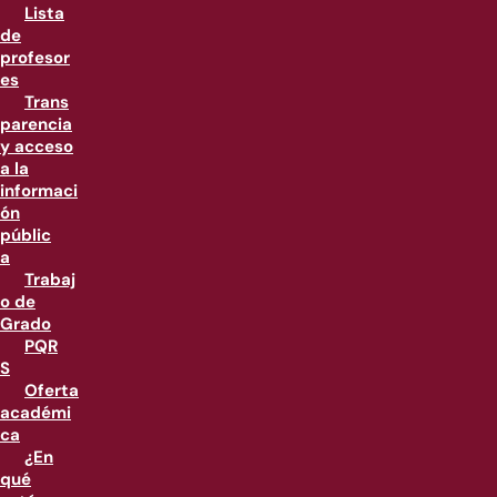
Lista
de
profesor
es
Trans
parencia
y acceso
a la
informaci
ón
públic
a
Trabaj
o de
Grado
PQR
S
Oferta
académi
ca
¿En
qué