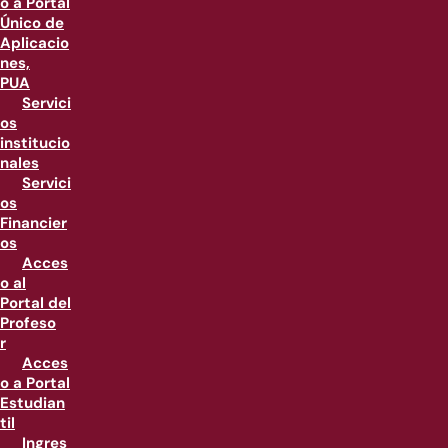
o a Portal
Único de
Aplicacio
nes,
PUA
Servici
os
institucio
nales
Servici
os
Financier
os
Acces
o al
Portal del
Profeso
r
Acces
o a Portal
Estudian
til
Ingres