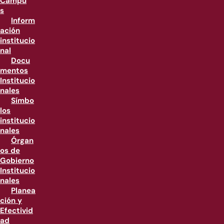
Campu
s
Inform
ación
institucio
nal
Docu
mentos
Institucio
nales
Símbo
los
institucio
nales
Órgan
os de
Gobierno
Institucio
nales
Planea
ción y
Efectivid
ad