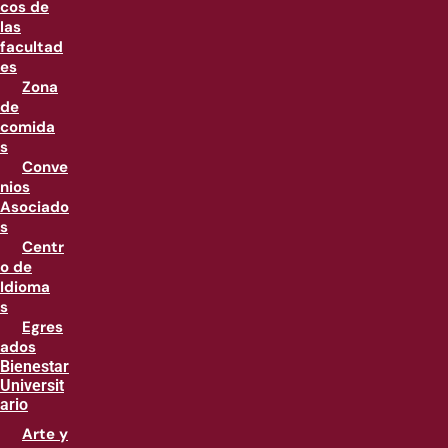
cos de
las
facultad
es
Zona
de
comida
s
Conve
nios
Asociado
s
Centr
o de
Idioma
s
Egres
ados
Bienestar
Universit
ario
Arte y