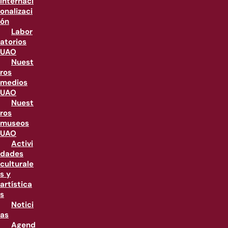
internaci
onalizaci
ón
Labor
atorios
UAO
Nuest
ros
medios
UAO
Nuest
ros
museos
UAO
Activi
dades
culturale
s y
artística
s
Notici
as
Agend