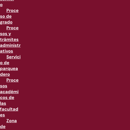
o
Proce
so de
grado
Proce
sos y
trámites
administr
ativos
Servici
o de
parquea
dero
Proce
sos
académi
cos de
las
facultad
es
Zona
de