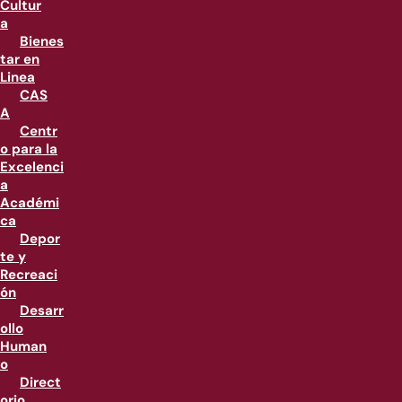
Cultur
a
Bienes
tar en
Linea
CAS
A
Centr
o para la
Excelenci
a
Académi
ca
Depor
te y
Recreaci
ón
Desarr
ollo
Human
o
Direct
orio