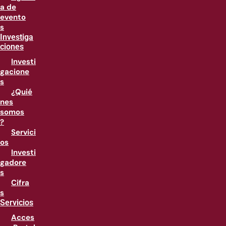
a de
evento
s
Investiga
ciones
Investi
gacione
s
¿Quié
nes
somos
?
Servici
os
Investi
gadore
s
Cifra
s
Servicios
Acces