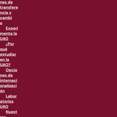
nes de
transfere
ncia y
cambi
o
Experi
menta la
UAO
¿Por
qué
estudiar
en la
UAO?
Opcio
nes de
internaci
onalizaci
ón
Labor
atorios
UAO
Nuest