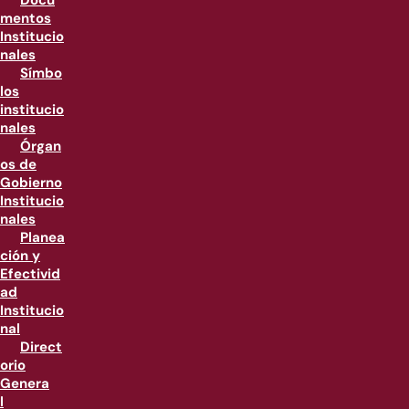
Docu
mentos
Institucio
nales
Símbo
los
institucio
nales
Órgan
os de
Gobierno
Institucio
nales
Planea
ción y
Efectivid
ad
Institucio
nal
Direct
orio
Genera
l