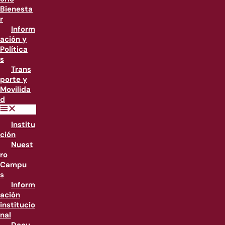
Bienesta
r
Inform
ación y
Política
s
Trans
porte y
Movilida
d
Institu
ción
Nuest
ro
Campu
s
Inform
ación
institucio
nal