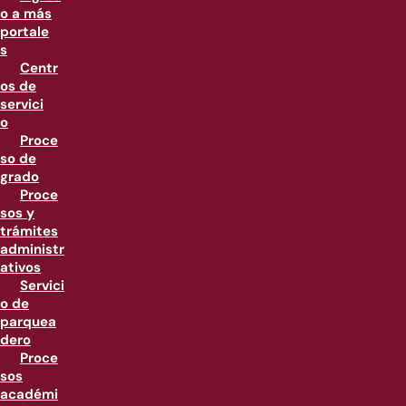
o a más
portale
s
Centr
os de
servici
o
Proce
so de
grado
Proce
sos y
trámites
administr
ativos
Servici
o de
parquea
dero
Proce
sos
académi