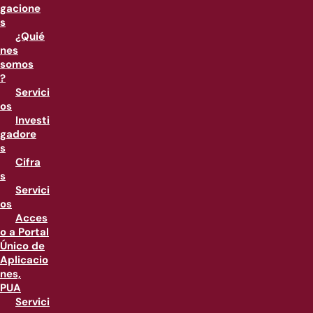
gacione
s
¿Quié
nes
somos
?
Servici
os
Investi
gadore
s
Cifra
s
Servici
os
Acces
o a Portal
Único de
Aplicacio
nes,
PUA
Servici