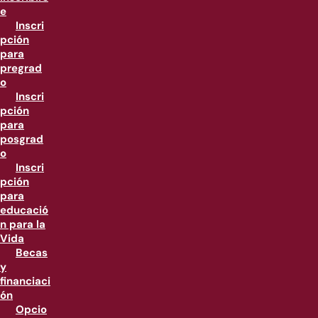
e
Inscri
pción
para
pregrad
o
Inscri
pción
para
posgrad
o
Inscri
pción
para
educació
n para la
Vida
Becas
y
financiaci
ón
Opcio