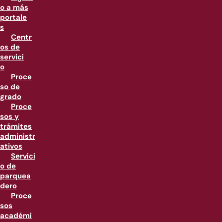
o a más
portale
s
Centr
os de
servici
o
Proce
so de
grado
Proce
sos y
trámites
administr
ativos
Servici
o de
parquea
dero
Proce
sos
académi