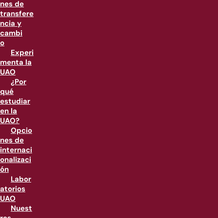
nes de
transfere
ncia y
cambi
o
Experi
menta la
UAO
¿Por
qué
estudiar
en la
UAO?
Opcio
nes de
internaci
onalizaci
ón
Labor
atorios
UAO
Nuest