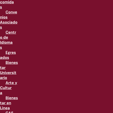
comida
s
Conve
nios
Asociado
s
Centr
o de
Idioma
s
Egres
ados
Bienes
tar
Universit
ario
Arte y
Cultur
a
Bienes
tar en
Linea