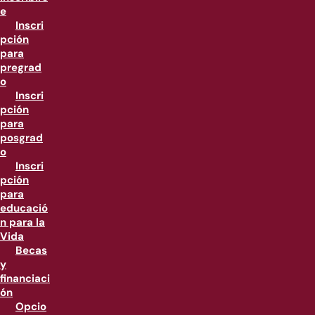
e
Inscri
pción
para
pregrad
o
Inscri
pción
para
posgrad
o
Inscri
pción
para
educació
n para la
Vida
Becas
y
financiaci
ón
Opcio