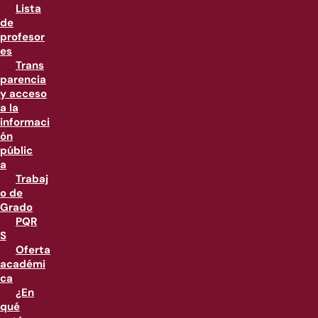
Lista
de
profesor
es
Trans
parencia
y acceso
a la
informaci
ón
públic
a
Trabaj
o de
Grado
PQR
S
Oferta
académi
ca
¿En
qué