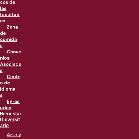
cos de
las
facultad
es
Zona
de
comida
s
Conve
nios
Asociado
s
Centr
o de
Idioma
s
Egres
ados
Bienestar
Universit
ario
Arte y