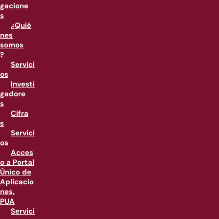
gacione
s
¿Quié
nes
somos
?
Servici
os
Investi
gadore
s
Cifra
s
Servici
os
Acces
o a Portal
Único de
Aplicacio
nes,
PUA
Servici