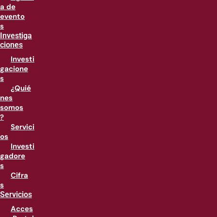
a de
evento
s
Investiga
ciones
Investi
gacione
s
¿Quié
nes
somos
?
Servici
os
Investi
gadore
s
Cifra
s
Servicios
Acces