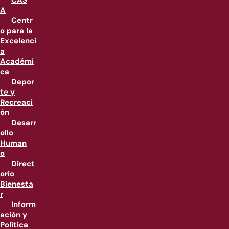
CAS
A
Centr
o para la
Excelenci
a
Académi
ca
Depor
te y
Recreaci
ón
Desarr
ollo
Human
o
Direct
orio
Bienesta
r
Inform
ación y
Política