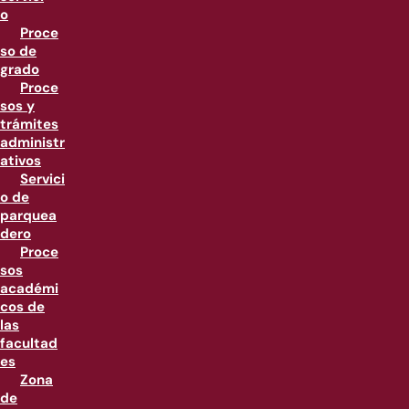
o
Proce
so de
grado
Proce
sos y
trámites
administr
ativos
Servici
o de
parquea
dero
Proce
sos
académi
cos de
las
facultad
es
Zona
de