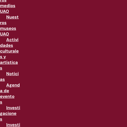
ros
medios
UAO
Nuest
ros
museos
UAO
Activi
dades
culturale
s y
artística
s
Notici
as
Agend
a de
evento
s
Investi
gacione
s
Investi