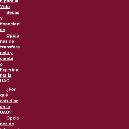
n para la
Vida
Becas
y
financiaci
ón
Opcio
nes de
transfere
ncia y
cambi
o
Experime
nta la
UAO
¿Por
qué
estudiar
en la
UAO?
Opcio
nes de