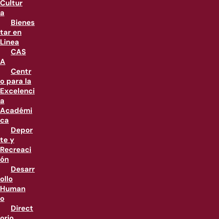
Cultur
a
Bienes
tar en
Linea
CAS
A
Centr
o para la
Excelenci
a
Académi
ca
Depor
te y
Recreaci
ón
Desarr
ollo
Human
o
Direct
orio