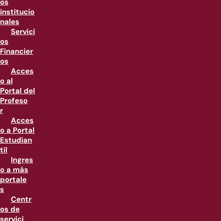
os
institucio
nales
Servici
os
Financier
os
Acces
o al
Portal del
Profeso
r
Acces
o a Portal
Estudian
til
Ingres
o a más
portale
s
Centr
os de
servici