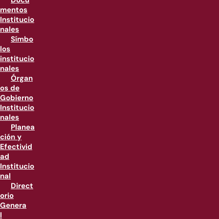
Docu
mentos
Institucio
nales
Símbo
los
institucio
nales
Órgan
os de
Gobierno
Institucio
nales
Planea
ción y
Efectivid
ad
Institucio
nal
Direct
orio
Genera
l