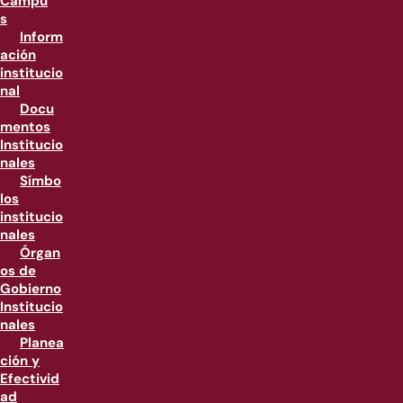
Campu
s
Inform
ación
institucio
nal
Docu
mentos
Institucio
nales
Símbo
los
institucio
nales
Órgan
os de
Gobierno
Institucio
nales
Planea
ción y
Efectivid
ad