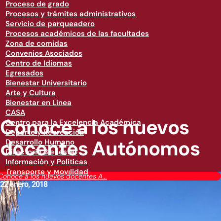
Proceso de grado
Procesos y trámites administrativos
Servicio de parqueadero
Procesos académicos de las facultades
Zona de comidas
Convenios Asociados
Centro de Idiomas
Egresados
Bienestar Universitario
Arte y Cultura
Bienestar en Linea
CASA
Conoce a los nuevos
Centro para la Excelencia Académica
Deporte y Recreación
docentes Autónomos
Desarrollo Humano
Directorio Bienestar
Información y Políticas
Lo UAO de la Semana
Transporte y Movilidad
Conoce a los nuevos docentes A...
22 enero, 2018