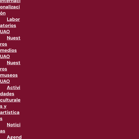
internaci
onalizaci
ón
Labor
atorios
UAO
Nuest
ros
medios
UAO
Nuest
ros
museos
UAO
Activi
dades
culturale
s y
artística
s
Notici
as
Agend