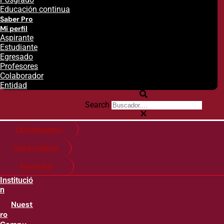
Educación continua
Saber Pro
Mi perfil
Aspirante
Estudiante
Egresado
Profesores
Colaborador
Entidad
Search
Citas financieras
Guía de matricula
Pago en línea
Institució
n
Nuest
ro