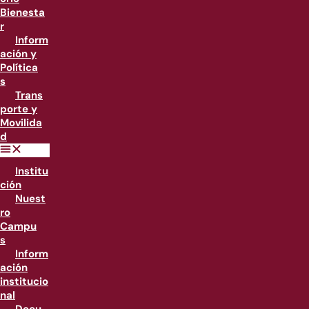
Bienesta
r
Inform
ación y
Política
s
Trans
porte y
Movilida
d
Institu
ción
Nuest
ro
Campu
s
Inform
ación
institucio
nal