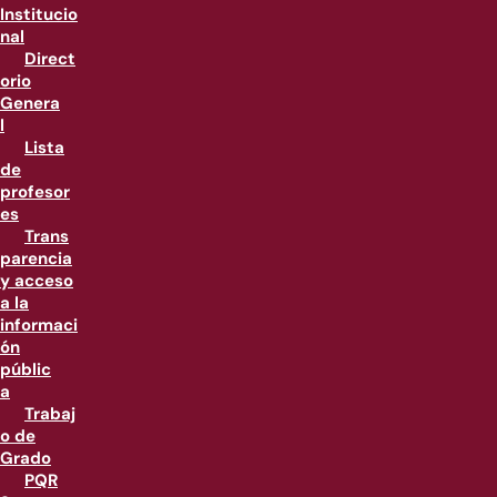
Institucio
nal
Direct
orio
Genera
l
Lista
de
profesor
es
Trans
parencia
y acceso
a la
informaci
ón
públic
a
Trabaj
o de
Grado
PQR