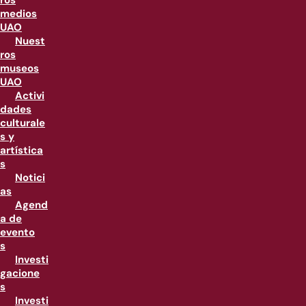
ros
medios
UAO
Nuest
ros
museos
UAO
Activi
dades
culturale
s y
artística
s
Notici
as
Agend
a de
evento
s
Investi
gacione
s
Investi