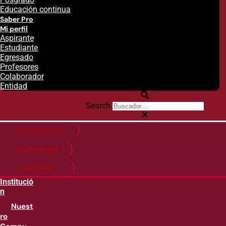
Educación continua
Saber Pro
Mi perfil
Aspirante
Estudiante
Egresado
Profesores
Colaborador
Entidad
Search
Citas financieras
Guía de matricula
Pago en línea
Institució
n
Nuest
ro