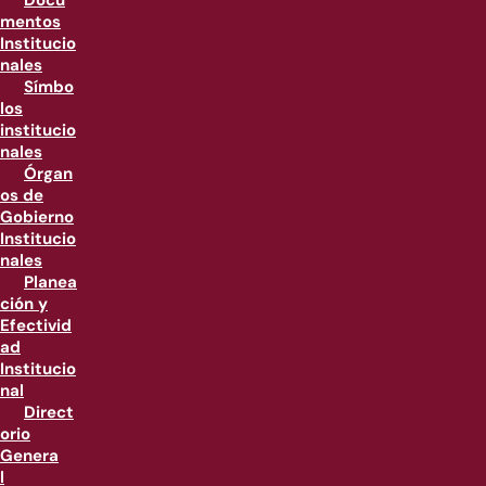
Docu
mentos
Institucio
nales
Símbo
los
institucio
nales
Órgan
os de
Gobierno
Institucio
nales
Planea
ción y
Efectivid
ad
Institucio
nal
Direct
orio
Genera
l