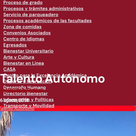
Proceso de grado
Procesos y trámites administrativos
Servicio de parqueadero
Procesos académicos de las facultades
Zona de comidas
Convenios Asociados
Centro de Idiomas
Egresados
Bienestar Universitario
Arte y Cultura
Bienestar en Linea
CASA
Talento Autónomo
Centro para la Excelencia Académica
Deporte y Recreación
Desarrollo Humano
Lo UAO de la Semana
Directorio Bienestar
Información y Políticas
6 agosto, 2018
Transporte y Movilidad
Talento Autónomo