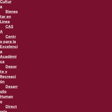
Cultur
a
Bienes
tar en
Linea
CAS
A
Centr
o para la
Excelenci
a
Académi
ca
Depor
te y
Recreaci
ón
Desarr
ollo
Human
o
Direct
orio