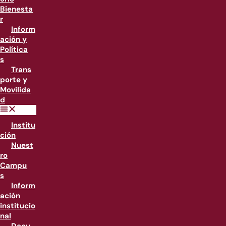
Bienesta
r
Inform
ación y
Política
s
Trans
porte y
Movilida
d
Institu
ción
Nuest
ro
Campu
s
Inform
ación
institucio
nal