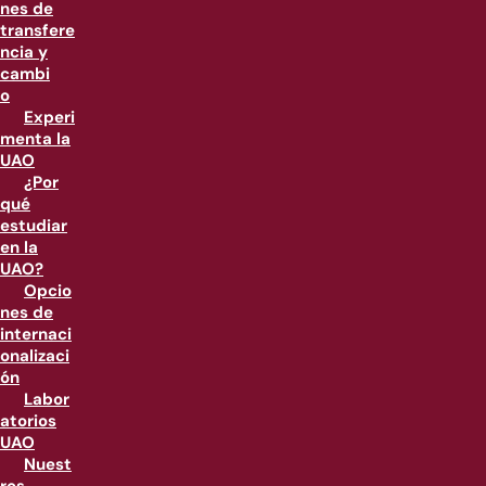
nes de
transfere
ncia y
cambi
o
Experi
menta la
UAO
¿Por
qué
estudiar
en la
UAO?
Opcio
nes de
internaci
onalizaci
ón
Labor
atorios
UAO
Nuest