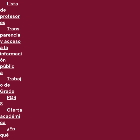
Lista
de
profesor
es
Trans
parencia
y acceso
a la
informaci
ón
públic
a
Trabaj
o de
Grado
PQR
S
Oferta
académi
ca
¿En
qué