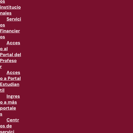
os
institucio
nales
Servici
os
Financier
os
Acces
o al
Portal del
Profeso
r
Acces
o a Portal
Estudian
til
Ingres
o a más
portale
s
Centr
os de
servici