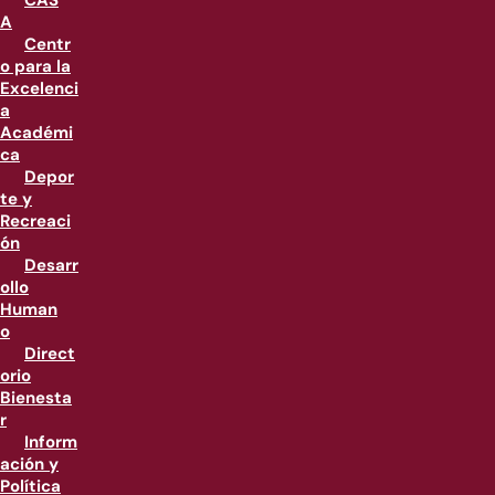
CAS
A
Centr
o para la
Excelenci
a
Académi
ca
Depor
te y
Recreaci
ón
Desarr
ollo
Human
o
Direct
orio
Bienesta
r
Inform
ación y
Política