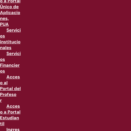
o a Portal
Único de
Aplicacio
nes,
PUA
Servici
os
institucio
nales
Servici
os
Financier
os
Acces
o al
Portal del
Profeso
r
Acces
o a Portal
Estudian
til
Ingres