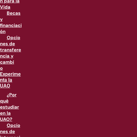
n para la
Vida
Becas
y
financiaci
ón
Opcio
nes de
transfere
ncia y
cambi
o
Experime
nta la
UAO
¿Por
qué
estudiar
en la
UAO?
Opcio
nes de