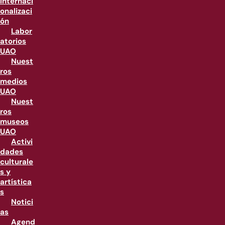
internaci
onalizaci
ón
Labor
atorios
UAO
Nuest
ros
medios
UAO
Nuest
ros
museos
UAO
Activi
dades
culturale
s y
artística
s
Notici
as
Agend