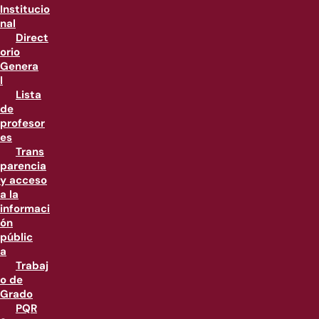
Institucio
nal
Direct
orio
Genera
l
Lista
de
profesor
es
Trans
parencia
y acceso
a la
informaci
ón
públic
a
Trabaj
o de
Grado
PQR