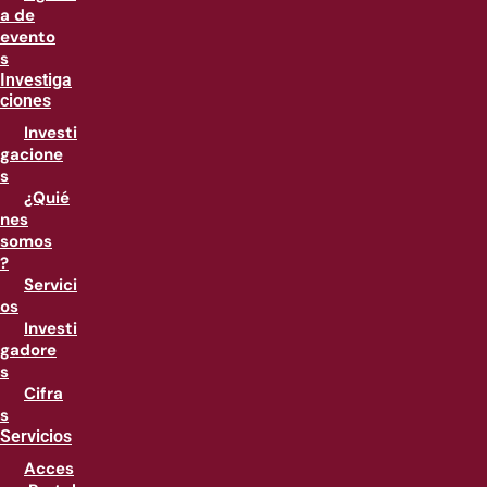
a de
evento
s
Investiga
ciones
Investi
gacione
s
¿Quié
nes
somos
?
Servici
os
Investi
gadore
s
Cifra
s
Servicios
Acces