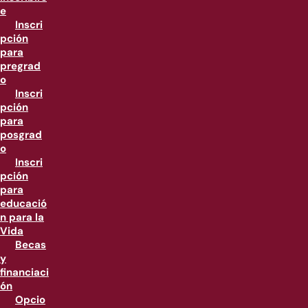
e
Inscri
pción
para
pregrad
o
Inscri
pción
para
posgrad
o
Inscri
pción
para
educació
n para la
Vida
Becas
y
financiaci
ón
Opcio