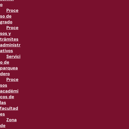
o
Proce
so de
grado
Proce
sos y
trámites
administr
ativos
Servici
o de
parquea
dero
Proce
sos
académi
cos de
las
facultad
es
Zona
de