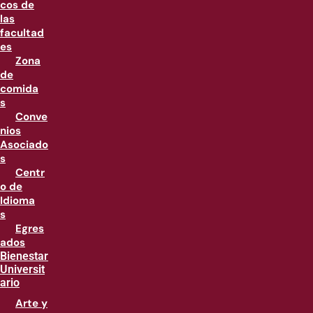
cos de
las
facultad
es
Zona
de
comida
s
Conve
nios
Asociado
s
Centr
o de
Idioma
s
Egres
ados
Bienestar
Universit
ario
Arte y