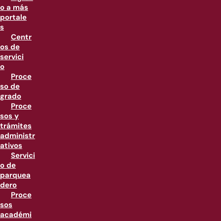
o a más
portale
s
Centr
os de
servici
o
Proce
so de
grado
Proce
sos y
trámites
administr
ativos
Servici
o de
parquea
dero
Proce
sos
académi