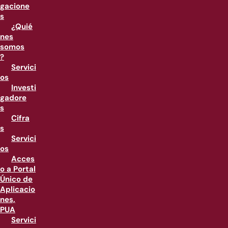
gacione
s
¿Quié
nes
somos
?
Servici
os
Investi
gadore
s
Cifra
s
Servici
os
Acces
o a Portal
Único de
Aplicacio
nes,
PUA
Servici