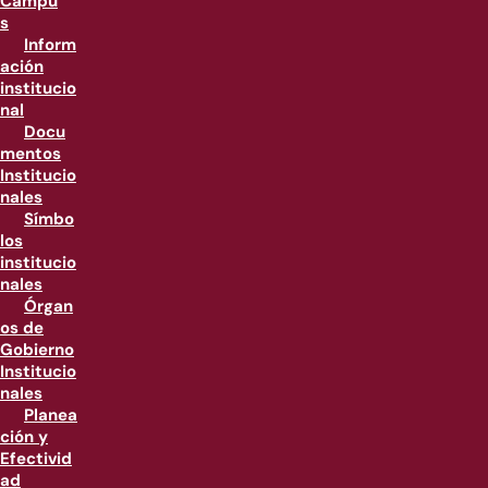
Campu
s
Inform
ación
institucio
nal
Docu
mentos
Institucio
nales
Símbo
los
institucio
nales
Órgan
os de
Gobierno
Institucio
nales
Planea
ción y
Efectivid
ad