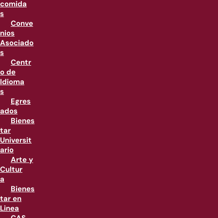
comida
s
Conve
nios
Asociado
s
Centr
o de
Idioma
s
Egres
ados
Bienes
tar
Universit
ario
Arte y
Cultur
a
Bienes
tar en
Linea