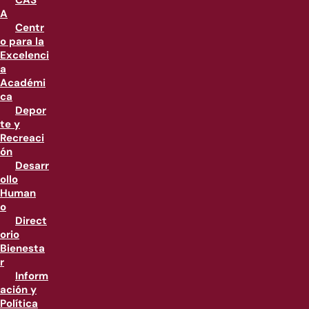
CAS
A
Centr
o para la
Excelenci
a
Académi
ca
Depor
te y
Recreaci
ón
Desarr
ollo
Human
o
Direct
orio
Bienesta
r
Inform
ación y
Política