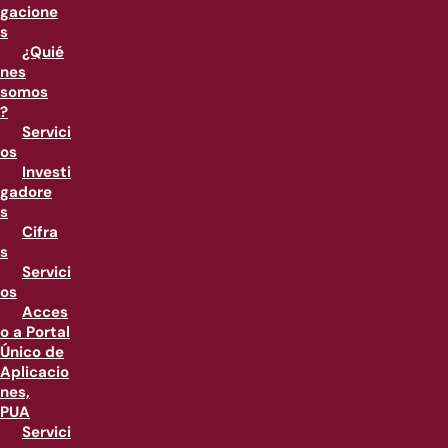
gacione
s
¿Quié
nes
somos
?
Servici
os
Investi
gadore
s
Cifra
s
Servici
os
Acces
o a Portal
Único de
Aplicacio
nes,
PUA
Servici