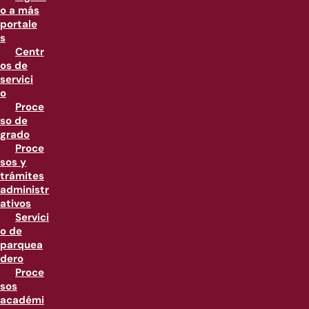
o a más
portale
s
Centr
os de
servici
o
Proce
so de
grado
Proce
sos y
trámites
administr
ativos
Servici
o de
parquea
dero
Proce
sos
académi