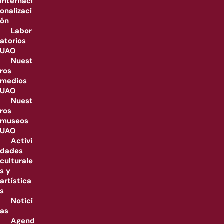
internaci
onalizaci
ón
Labor
atorios
UAO
Nuest
ros
medios
UAO
Nuest
ros
museos
UAO
Activi
dades
culturale
s y
artística
s
Notici
as
Agend