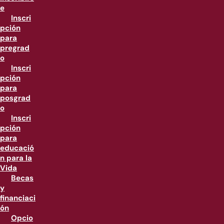
e
Inscri
pción
para
pregrad
o
Inscri
pción
para
posgrad
o
Inscri
pción
para
educació
n para la
Vida
Becas
y
financiaci
ón
Opcio