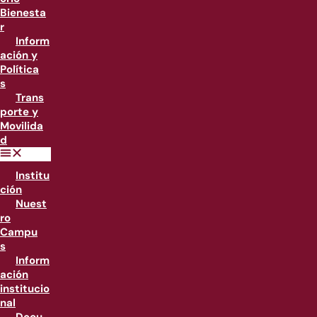
Bienesta
r
Inform
ación y
Política
s
Trans
porte y
Movilida
d
Institu
ción
Nuest
ro
Campu
s
Inform
ación
institucio
nal