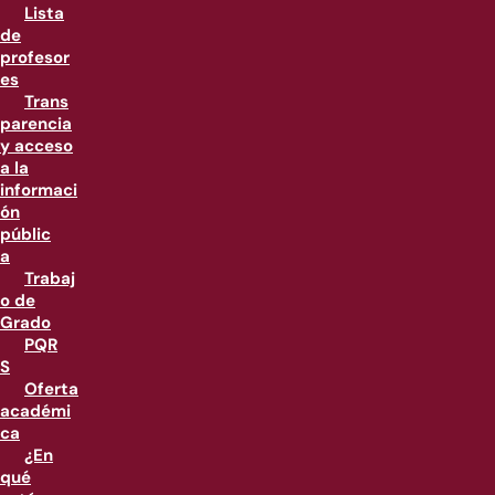
Lista
de
profesor
es
Trans
parencia
y acceso
a la
informaci
ón
públic
a
Trabaj
o de
Grado
PQR
S
Oferta
académi
ca
¿En
qué