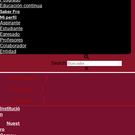
Educación continua
Saber Pro
Mi perfil
Aspirante
Estudiante
Egresado
Profesores
Colaborador
Entidad
Search
Citas financieras
Guía de matricula
Pago en línea
Institució
n
Nuest
ro