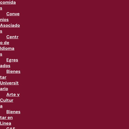
comida
s
Conve
nios
Asociado
s
Centr
o de
Idioma
s
Egres
ados
Bienes
tar
Universit
ario
Arte y
Cultur
a
Bienes
tar en
Linea