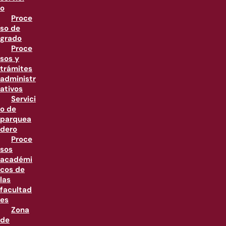
o
Proce
so de
grado
Proce
sos y
trámites
administr
ativos
Servici
o de
parquea
dero
Proce
sos
académi
cos de
las
facultad
es
Zona
de