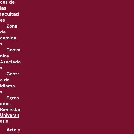
cos de
las
facultad
es
Zona
de
comida
s
Conve
nios
Asociado
s
Centr
o de
Idioma
s
Egres
ados
Bienestar
Universit
ario
Arte y