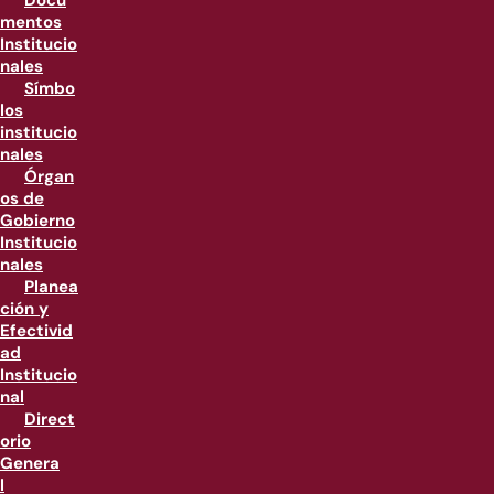
Docu
mentos
Institucio
nales
Símbo
los
institucio
nales
Órgan
os de
Gobierno
Institucio
nales
Planea
ción y
Efectivid
ad
Institucio
nal
Direct
orio
Genera
l