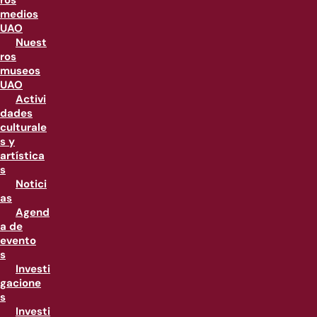
ros
medios
UAO
Nuest
ros
museos
UAO
Activi
dades
culturale
s y
artística
s
Notici
as
Agend
a de
evento
s
Investi
gacione
s
Investi