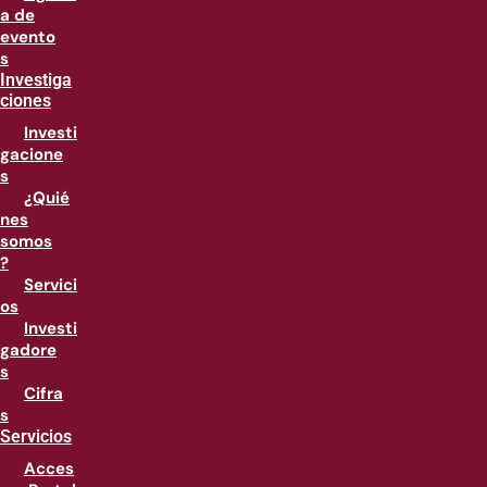
a de
evento
s
Investiga
ciones
Investi
gacione
s
¿Quié
nes
somos
?
Servici
os
Investi
gadore
s
Cifra
s
Servicios
Acces