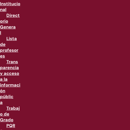
Institucio
nal
Direct
orio
Genera
l
Lista
de
profesor
es
Trans
parencia
y acceso
a la
informaci
ón
públic
a
Trabaj
o de
Grado
PQR