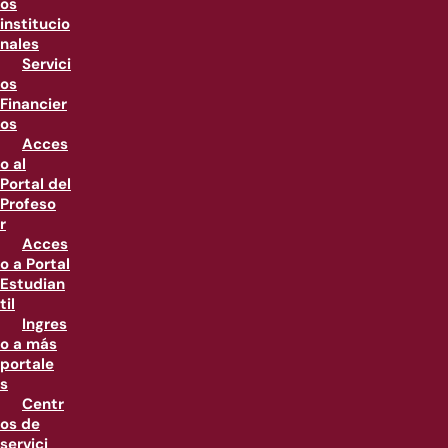
os
institucio
nales
Servici
os
Financier
os
Acces
o al
Portal del
Profeso
r
Acces
o a Portal
Estudian
til
Ingres
o a más
portale
s
Centr
os de
servici