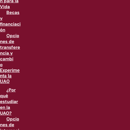
n para la
Vida
Becas
y
financiaci
ón
Opcio
nes de
transfere
ncia y
cambi
o
Experime
nta la
UAO
¿Por
qué
estudiar
en la
UAO?
Opcio
nes de