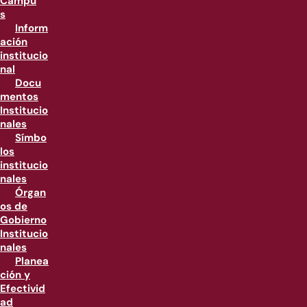
Campu
s
Inform
ación
institucio
nal
Docu
mentos
Institucio
nales
Símbo
los
institucio
nales
Órgan
os de
Gobierno
Institucio
nales
Planea
ción y
Efectivid
ad