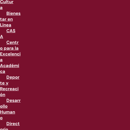
Cultur
a
Bienes
tar en
Linea
CAS
A
Centr
o para la
Excelenci
a
Académi
ca
Depor
te y
Recreaci
ón
Desarr
ollo
Human
o
Direct
orio