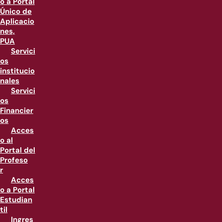
o a Portal
Único de
Aplicacio
nes,
PUA
Servici
os
institucio
nales
Servici
os
Financier
os
Acces
o al
Portal del
Profeso
r
Acces
o a Portal
Estudian
til
Ingres