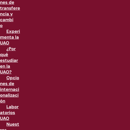
nes de
transfere
ncia y
cambi
o
Experi
menta la
UAO
¿Por
qué
estudiar
en la
UAO?
Opcio
nes de
internaci
onalizaci
ón
Labor
atorios
UAO
Nuest